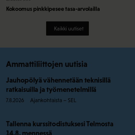
Kokoomus pinkkipesee tasa-arvolailla
Kaikki uutiset
Ammattiliittojen uutisia
Jauhopölyä vähennetään teknisillä
ratkaisuilla ja työmenetelmillä
Ajankohtaista – SEL
7.8.2026
Tallenna kurssitodistuksesi Telmosta
14.8. mennessä