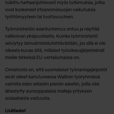
tulkittu harhaanjohtavasti myös tutkimuksia, jotka
ovat koskeneet irtisanomissuojan vaikutuksia
työttömyyteen tai tuottavuuteen.
Työministeriön asiantuntemus ontuu ja näyttää
valikoivan yksipuoliselta. Kuinka työministeriö
selviytyy lainvalmistelutehtävästään, jos sillä ei ole
oikeata kuvaa siitä, millaiset työoikeusjärjestelmät
meille tärkeissä EU-vertailumaissa on.
Onnetonta on, että suomalaiset työnantajajärjestöt
eivät olleet kariutuneessa Wallinin työryhmässä
valmiita edes sellaisiin pieniin askeliin, joilla olisi
lähestytty eurooppalaisia malleja yrityksien
sosiaalisesta vastuusta.
Lisätiedot