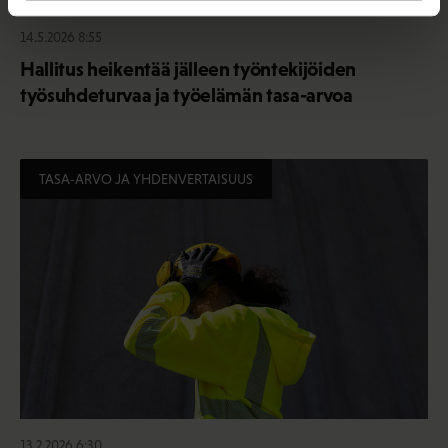
14.5.2026 8:55
Hallitus heikentää jälleen työntekijöiden
työsuhdeturvaa ja työelämän tasa-arvoa
TASA-ARVO JA YHDENVERTAISUUS
13.2.2026 6:30