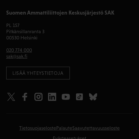
Suomen Ammattiliittojen Keskusjärjestö SAK
PL 157
Pitkänsillanranta 3
00530 Helsinki
020 774 000
sak@sak.fi
LISÄÄ YHTEYSTIETOJA
Tietosuojaseloste
Palaute
Saavutettavuusseloste
Evästeasetukset