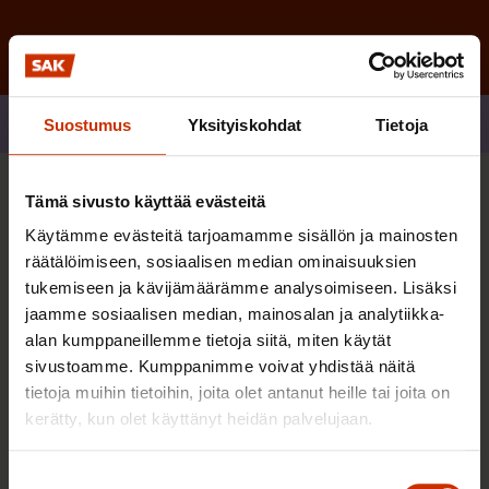
Jaa
Suostumus
Yksityiskohdat
Tietoja
Tämä sivusto käyttää evästeitä
Sinua saattaa myös kiinnostaa
Käytämme evästeitä tarjoamamme sisällön ja mainosten
räätälöimiseen, sosiaalisen median ominaisuuksien
TASA-ARVO JA YHDENVERTAISUUS
tukemiseen ja kävijämäärämme analysoimiseen. Lisäksi
jaamme sosiaalisen median, mainosalan ja analytiikka-
alan kumppaneillemme tietoja siitä, miten käytät
sivustoamme. Kumppanimme voivat yhdistää näitä
tietoja muihin tietoihin, joita olet antanut heille tai joita on
kerätty, kun olet käyttänyt heidän palvelujaan.
Suostumuksen