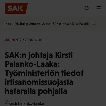
Hyppää
sisältöön
s
Näistä puhutaan
Uutiset
SAK:n johtaja Kirsti Palanko-L…
a
k
·
12.2.2004 14:10
UUTINEN
f
i
SAK:n johtaja Kirsti
Palanko-Laaka:
Työministeriön tiedot
irtisanomissuojasta
hataralla pohjalla