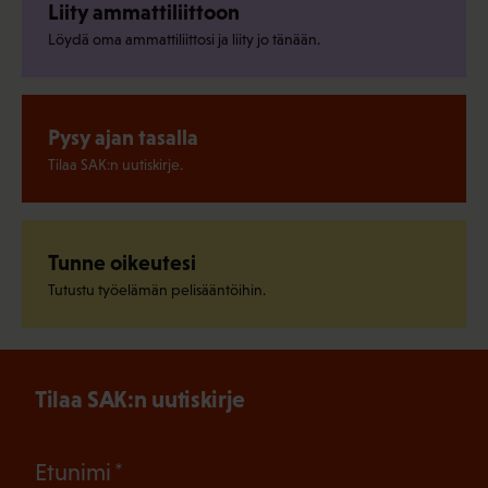
Liity ammattiliittoon
Löydä oma ammattiliittosi ja liity jo tänään.
Pysy ajan tasalla
Tilaa SAK:n uutiskirje.
Tunne oikeutesi
Tutustu työelämän pelisääntöihin.
Tilaa SAK:n uutiskirje
(Pakollinen)
Etunimi