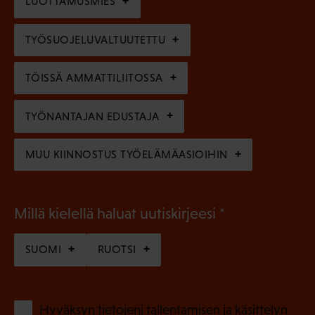
l
LUOTTAMUSMIES
n
)
l
e
TYÖSUOJELUVALTUUTETTU
i
n
n
)
TÖISSÄ AMMATTILIITOSSA
e
n
TYÖNANTAJAN EDUSTAJA
)
MUU KIINNOSTUS TYÖELÄMÄASIOIHIN
(
Millä kielellä haluat uutiskirjeesi
P
SUOMI
RUOTSI
a
k
o
(
Hyväksyn tietojeni tallentamisen ja käsittelyn