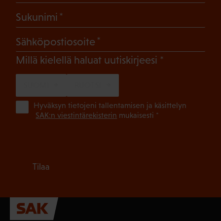
(Pakollinen)
Sukunimi
(Pakollinen)
Sähköpostiosoite
(Pakollinen)
Millä kielellä haluat uutiskirjeesi
SUOMI
RUOTSI
(Pa
Hyväksyn tietojeni tallentamisen ja käsittelyn
SAK:n viestintärekisterin
mukaisesti *
Tilaa