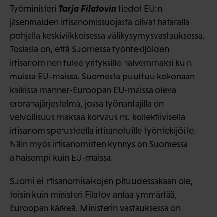
Tarja Filatovin
Työministeri
tiedot EU:n
jäsenmaiden irtisanomissuojasta olivat hataralla
pohjalla keskiviikkoisessa välikysymysvastauksessa.
Tosiasia on, että Suomessa työntekijöiden
irtisanominen tulee yrityksille halvemmaksi kuin
muissa EU-maissa. Suomesta puuttuu kokonaan
kaikissa manner-Euroopan EU-maissa oleva
erorahajärjestelmä, jossa työnantajilla on
velvollisuus maksaa korvaus ns. kollektiivisella
irtisanomisperusteella irtisanotuille työntekijöille.
Näin myös irtisanomisten kynnys on Suomessa
alhaisempi kuin EU-maissa.
Suomi ei irtisanomisaikojen pituudessakaan ole,
toisin kuin ministeri Filatov antaa ymmärtää,
Euroopan kärkeä. Ministerin vastauksessa on