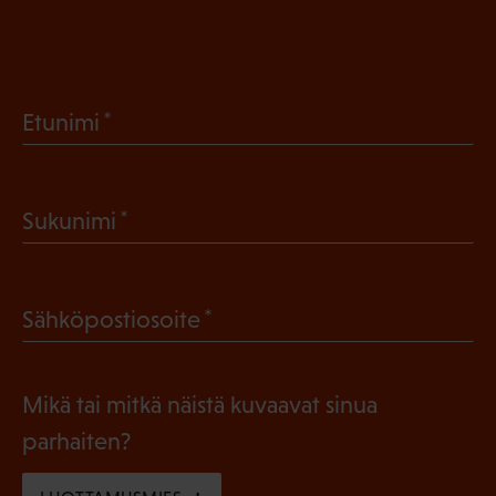
(
Etunimi
P
a
(
Sukunimi
k
P
o
a
l
(
Sähköpostiosoite
k
l
P
o
i
a
l
Mikä tai mitkä näistä kuvaavat sinua
n
k
l
parhaiten?
e
o
i
n