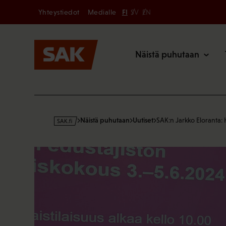
Secondary
Hyppää
Yhteystiedot
Medialle
FI
SV
EN
sisältöön
Päävalikk
Näistä puhutaan
s
Näistä puhutaan
Uutiset
SAK:n Jarkko Eloranta: 
a
k
·
f
i