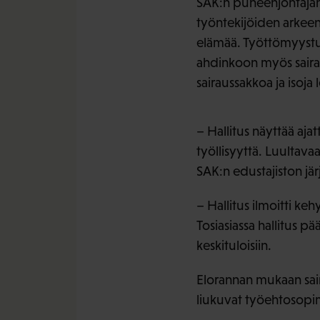
SAK:n puheenjohtajan 
työntekijöiden arkeen
elämää. Työttömyystur
ahdinkoon myös saira
sairaussakkoa ja isoja
– Hallitus näyttää aja
työllisyyttä. Luultava
SAK:n edustajiston jä
– Hallitus ilmoitti ke
Tosiasiassa hallitus p
keskituloisiin.
Elorannan mukaan sai
liukuvat työehtosopimu