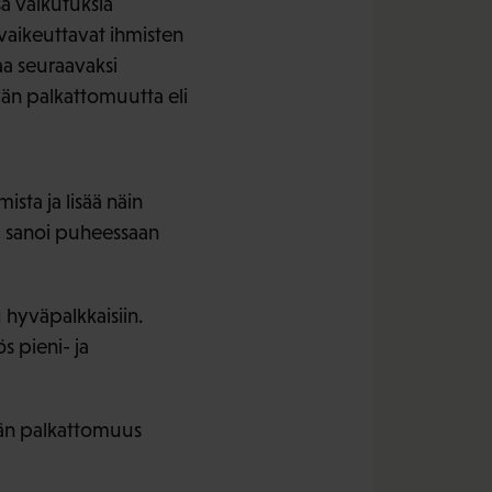
a vaikutuksia
vaikeuttavat ihmisten
aa seuraavaksi
än palkattomuutta eli
ista ja lisää näin
ta sanoi puheessaan
u hyväpalkkaisiin.
s pieni- ja
vän palkattomuus