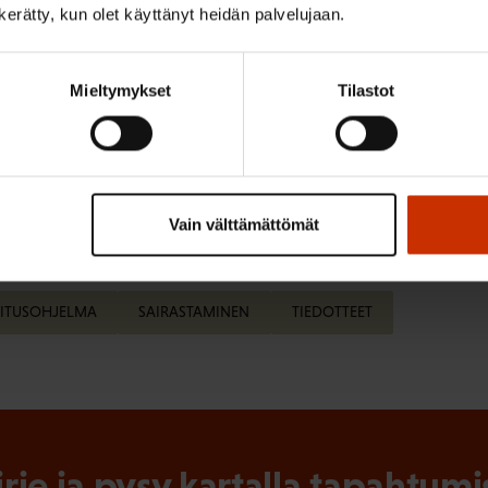
o puhe
n kerätty, kun olet käyttänyt heidän palvelujaan.
ouksesta Youtuben SAKtuubi-kanavalla:
Mieltymykset
Tilastot
2
Vain välttämättömät
ISTA SISÄLTÖÄ:
ITUSOHJELMA
SAIRASTAMINEN
TIEDOTTEET
irje ja pysy kartalla tapahtumi