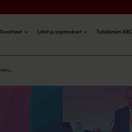
o
Tavoitteet
Liitot ja sopimukset
Työelämän ABC
Hallitu…