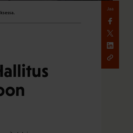
Jaa
ksessa.
allitus
koon