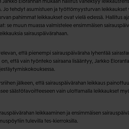
Jarkko Elorannan mukaan hallitus väheksyy leikkaustens
. Jo tehdyt asumistuen ja työttömyysturvan leikkaukset 
van pahimmat leikkaukset ovat vielä edessä. Hallitus aj
at: se muun muassa valmistelee ensimmäisen sairauspäiv
 leikkauksia sairauspäivärahaan.
ttelevan, että pienempi sairauspäiväraha lyhentää sairastam
a on, että vain työnteko sairaana lisääntyy, Jarkko Eloran
rjestäytymiskokouksessa.
hysriihen jälkeen, että sairauspäivärahan leikkaus painottu
ääsee säästötavoitteeseen vain ulottamalla leikkaukset myö
rauspäivärahan leikkaaminen ja ensimmäisen sairauspäi
spöytiin tulevilla tes-kierroksilla.