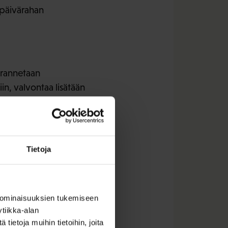
späivärahan
arannetaan
in, valvontaa lisätään
n estämiseksi
taan valvontaa.
ksi, kiinnijäämisriskin
Tietoja
ri tunnu hallitusta
isen oikeudet ilman
 ominaisuuksien tukemiseen
tiikka-alan
ietoja muihin tietoihin, joita