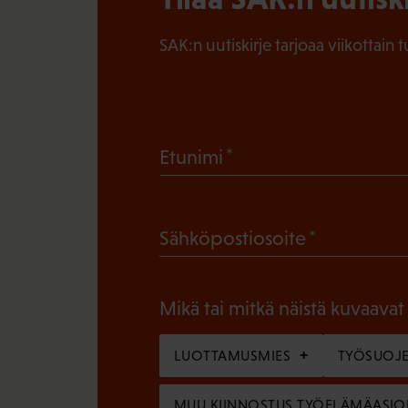
SAK:n uutiskirje tarjoaa viikottain 
(
Etunimi
P
a
(
Sähköpostiosoite
k
P
o
a
l
Mikä tai mitkä näistä kuvaavat
k
l
o
LUOTTAMUSMIES
TYÖSUOJE
i
l
n
MUU KIINNOSTUS TYÖELÄMÄASIO