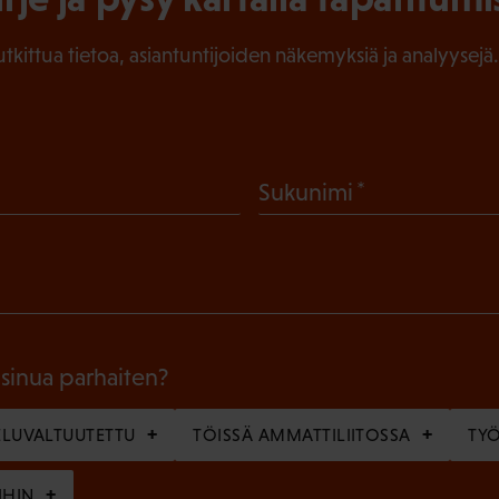
tutkittua tietoa, asiantuntijoiden näkemyksiä ja analyysejä.
(
Sukunimi
P
a
k
o
l
 sinua parhaiten?
l
LUVALTUUTETTU
TÖISSÄ AMMATTILIITOSSA
TY
i
n
IHIN