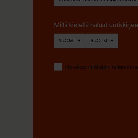
l
e
i
n
n
Millä kielellä haluat uutiskirjee
)
e
SUOMI
RUOTSI
n
)
Hyväksyn tietojeni tallentamis