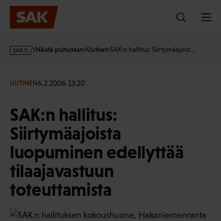
Hyppää
sisältöön
s
Näistä puhutaan
Uutiset
SAK:n hallitus: Siirtymäajoist…
a
k
·
6.2.2006 13:20
UUTINEN
f
i
SAK:n hallitus:
Siirtymäajoista
luopuminen edellyttää
tilaajavastuun
toteuttamista