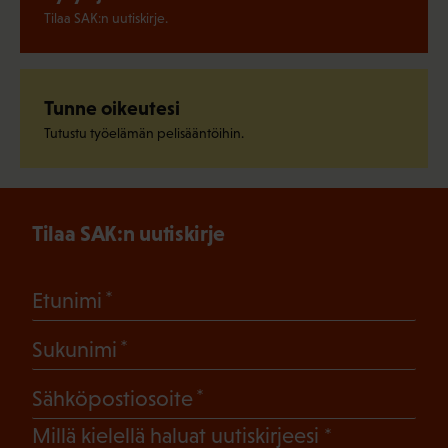
Tilaa SAK:n uutiskirje.
Tunne oikeutesi
Tutustu työelämän pelisääntöihin.
Tilaa SAK:n uutiskirje
(Pakollinen)
Etunimi
(Pakollinen)
Sukunimi
(Pakollinen)
Sähköpostiosoite
(Pakollinen)
Millä kielellä haluat uutiskirjeesi