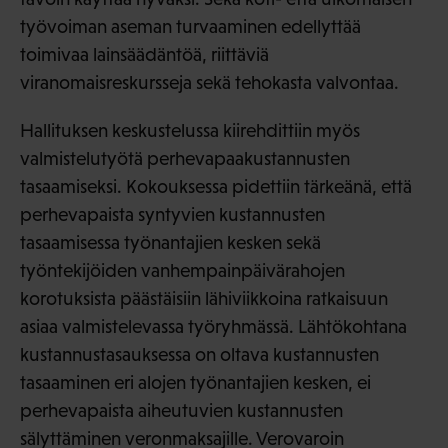
työvoiman aseman turvaaminen edellyttää
toimivaa lainsäädäntöä, riittäviä
viranomaisreskursseja sekä tehokasta valvontaa.
Hallituksen keskustelussa kiirehdittiin myös
valmistelutyötä perhevapaakustannusten
tasaamiseksi. Kokouksessa pidettiin tärkeänä, että
perhevapaista syntyvien kustannusten
tasaamisessa työnantajien kesken sekä
työntekijöiden vanhempainpäivärahojen
korotuksista päästäisiin lähiviikkoina ratkaisuun
asiaa valmistelevassa työryhmässä. Lähtökohtana
kustannustasauksessa on oltava kustannusten
tasaaminen eri alojen työnantajien kesken, ei
perhevapaista aiheutuvien kustannusten
sälyttäminen veronmaksajille. Verovaroin