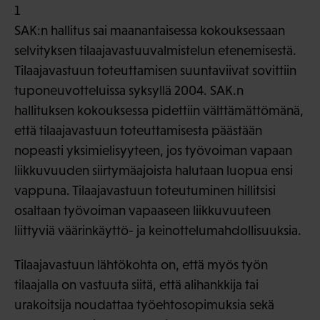
SAK:n hallitus sai maanantaisessa kokouksessaan
selvityksen tilaajavastuuvalmistelun etenemisestä.
Tilaajavastuun toteuttamisen suuntaviivat sovittiin
tuponeuvotteluissa syksyllä 2004. SAK.n
hallituksen kokouksessa pidettiin välttämättömänä,
että tilaajavastuun toteuttamisesta päästään
nopeasti yksimielisyyteen, jos työvoiman vapaan
liikkuvuuden siirtymäajoista halutaan luopua ensi
vappuna. Tilaajavastuun toteutuminen hillitsisi
osaltaan työvoiman vapaaseen liikkuvuuteen
liittyviä väärinkäyttö- ja keinottelumahdollisuuksia.
Tilaajavastuun lähtökohta on, että myös työn
tilaajalla on vastuuta siitä, että alihankkija tai
urakoitsija noudattaa työehtosopimuksia sekä