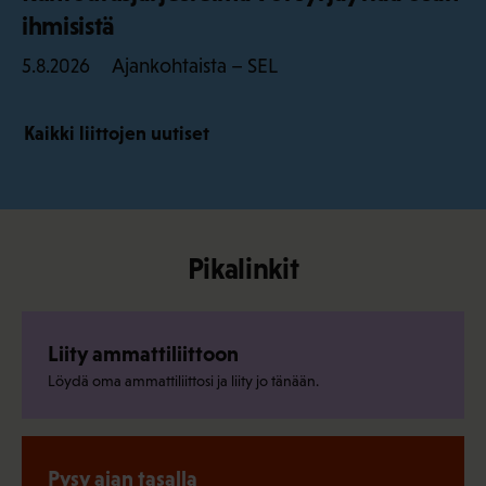
ihmisistä
Ajankohtaista – SEL
5.8.2026
Kaikki liittojen uutiset
Pikalinkit
Liity ammattiliittoon
Löydä oma ammattiliittosi ja liity jo tänään.
Pysy ajan tasalla