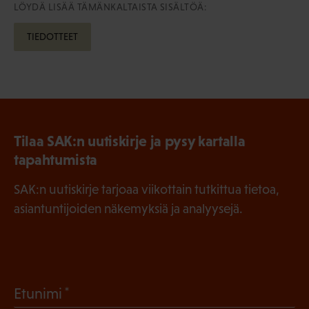
LÖYDÄ LISÄÄ TÄMÄNKALTAISTA SISÄLTÖÄ:
TIEDOTTEET
Tilaa SAK:n uutiskirje ja pysy kartalla
tapahtumista
SAK:n uutiskirje tarjoaa viikottain tutkittua tietoa,
asiantuntijoiden näkemyksiä ja analyysejä.
(
Etunimi