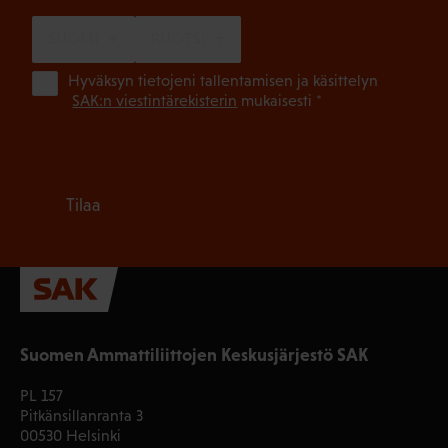
SUOMI
RUOTSI
(Pa
Hyväksyn tietojeni tallentamisen ja käsittelyn
SAK:n viestintärekisterin
mukaisesti *
Tilaa
Suomen Ammattiliittojen Keskusjärjestö SAK
PL 157
Pitkänsillanranta 3
00530 Helsinki