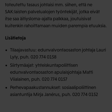
toteutettu tasaus johtaisi mm. siihen, että ne
SAK:laisten palvelualojen työntekijät, jotka eivät
itse saa äitiysloma-ajalta palkkaa, joutuisivat
kuitenkin rahoittamaan muiden parempia etuuksia.
Lisätietoja
Tilaajavastuu: edunvalvontaosaston johtaja Lauri
Lyly, puh. 020 774 0158
Siirtymäajat: yhteiskuntapoliittisen
edunvalvontaosaston apulaisjohtaja Matti
Viialainen, puh. 020 774 0157
Perhevapaakustannukset: sosiaalipoliittinen
asiantuntija Mirja Janérus, puh. 020 774 0152