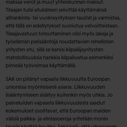
maksaa verot ja muut yhteiskunnan maksut.
Tilaajan tulisi etukäteen selvittää käyttämänsä
alihankinta- tai vuokrayrityksen taustat ja varmistaa,
että tällä on edellytykset suoriutua velvoitteistaan.
Tilaajavastuun toteuttaminen olisi myös lakeja ja
työelämän pelisääntöjä noudattavien rehellisten
yritysten etu, sillä se karsisi kilpailijayritysten
mahdollisuuksia hankkia kilpailuetua esimerkiksi
pimeää työvoimaa käyttämällä.
SAK on pitänyt vapaata liikkuvuutta Euroopan
unionissa myönteisenä asiana. Liikkuvuuden
lisääntymiseen sisältyy kuitenkin myös uhkia. Jo
palveluiden vapaasta liikkuvuudesta saadut
kokemukset osoittavat, että Euroopan maiden
välisiä palkka- ja elintasoeroja yritetään monin
tavoin käyttää hyväksi. Sekä koti- että ulkomaisen