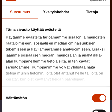
e
l
i
Suostumus
Yksityiskohdat
Tietoja
n
n
)
e
Tämä sivusto käyttää evästeitä
n
Käytämme evästeitä tarjoamamme sisällön ja mainosten
)
räätälöimiseen, sosiaalisen median ominaisuuksien
tukemiseen ja kävijämäärämme analysoimiseen. Lisäksi
jaamme sosiaalisen median, mainosalan ja analytiikka-
alan kumppaneillemme tietoja siitä, miten käytät
sivustoamme. Kumppanimme voivat yhdistää näitä
Tilaa
tietoja muihin tietoihin, joita olet antanut heille tai joita on
kerätty, kun olet käyttänyt heidän palvelujaan.
Suostumuksen
Välttämätön
valinta
Jaa