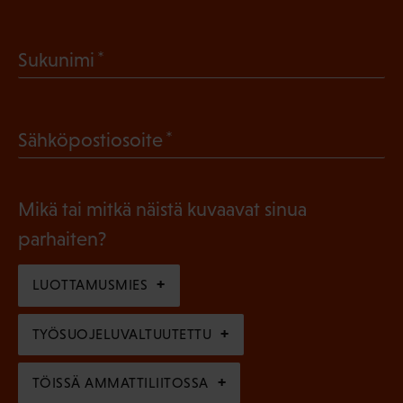
P
a
(
Sukunimi
k
P
o
a
l
(
Sähköpostiosoite
k
l
P
o
i
a
l
Mikä tai mitkä näistä kuvaavat sinua
n
k
l
parhaiten?
e
o
i
n
l
LUOTTAMUSMIES
n
)
l
e
TYÖSUOJELUVALTUUTETTU
i
n
n
)
TÖISSÄ AMMATTILIITOSSA