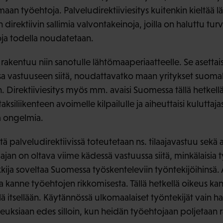
an työehtoja. Palveludirektiiviesitys kuitenkin kieltää l
direktiivin sallimia valvontakeinoja, joilla on haluttu turv
ja todella noudatetaan.
s rakentuu niin sanotulle lähtömaaperiaatteelle. Se asetta
ssa vastuuseen siitä, noudattavatko maan yritykset suomal
 Direktiiviesitys myös mm. avaisi Suomessa tällä hetkellä
ksiliikenteen avoimelle kilpailulle ja aiheuttaisi kuluttaja
iä ongelmia.
tä palveludirektiivissä toteutetaan ns. tilaajavastuu sekä 
ajan on oltava viime kädessä vastuussa siitä, minkälaisia 
ija soveltaa Suomessa työskenteleviin työntekijöihinsä. A
a kanne työehtojen rikkomisesta. Tällä hetkellä oikeus k
lä itsellään. Käytännössä ulkomaalaiset työntekijät vain h
uksiaan edes silloin, kun heidän työehtojaan poljetaan rä