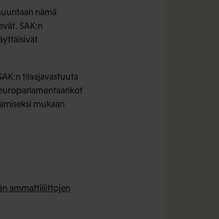
n suuntaan nämä
evät. SAK:n
äyttäisivät
K:n tilaajavastuuta
t europarlamentaarikot
aamiseksi mukaan
n ammattiliittojen