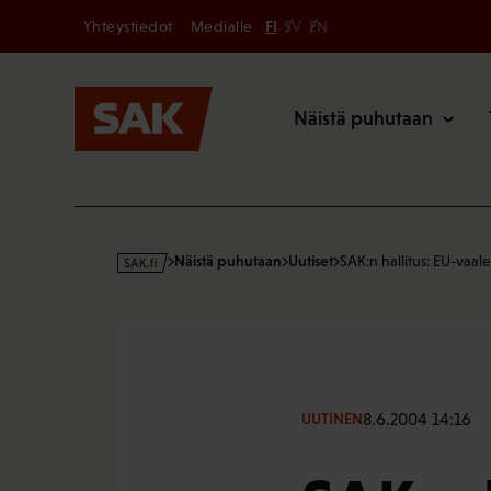
Secondary
Hyppää
Yhteystiedot
Medialle
FI
SV
EN
sisältöön
Päävalikk
Näistä puhutaan
s
Näistä puhutaan
Uutiset
SAK:n hallitus: EU-vaale
a
k
·
f
i
8.6.2004 14:16
UUTINEN