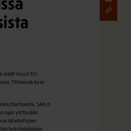
issa
ista
ekä eräät muut EU-
essa. Yhteensä kyse
stelutilanteesta. SAK:n
i rajat ylittävään
moa lähetettyjen
ihin työntekijöiden