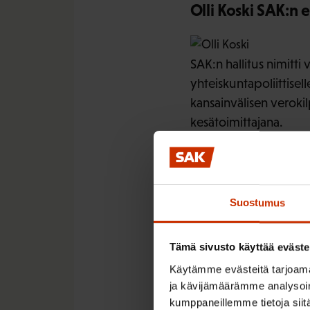
Olli Koski SAK:n 
SAK:n hallitus nimitti 
yhteiskuntapoliittisell
kansainvälisen veroki
kesätoimittajana.
Lisätietoja
Palveludirektiivikysy
Suostumus
Tämä sivusto käyttää eväste
Käytämme evästeitä tarjoama
LÖYDÄ LISÄÄ TÄMÄNKALTA
ja kävijämäärämme analysoim
kumppaneillemme tietoja siitä
TIEDOTTEET