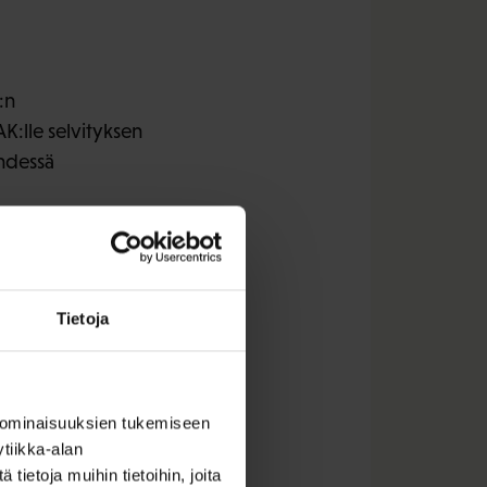
:n
AK:lle selvityksen
ehdessä
Tietoja
 ominaisuuksien tukemiseen
tiikka-alan
ietoja muihin tietoihin, joita