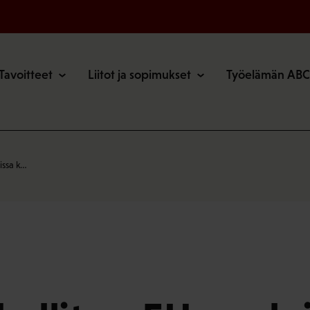
o
Tavoitteet
Liitot ja sopimukset
Työelämän ABC
issa k…