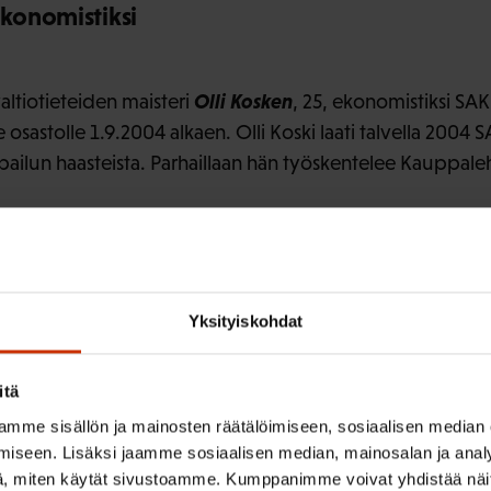
ekonomistiksi
Olli Kosken
valtiotieteiden maisteri
, 25, ekonomistiksi SAK
e osastolle 1.9.2004 alkaen. Olli Koski laati talvella 2004 S
lpailun haasteista. Parhaillaan hän työskentelee Kauppal
mys: apulaisjohtaja Matti Viialainen, puh. 040 760 6250
Yksityiskohdat
itä
mme sisällön ja mainosten räätälöimiseen, sosiaalisen median
ISTA SISÄLTÖÄ:
iseen. Lisäksi jaamme sosiaalisen median, mainosalan ja analy
, miten käytät sivustoamme. Kumppanimme voivat yhdistää näitä t