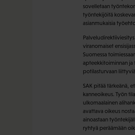
sovelletaan työntekoma
työntekijöitä koskevan 
asianmukaisia työehto
Palveludirektiiviesity
viranomaiset ensisija
Suomessa toimiessaan.
apteekkitoiminnan ja ta
potilasturvaan liittyv
SAK pitää tärkeänä, et
kanneoikeus. Työn tila
ulkomaalainen alihankk
avattava oikeus nosta
ainoastaan työntekijäl
ryhtyä peräämään oike