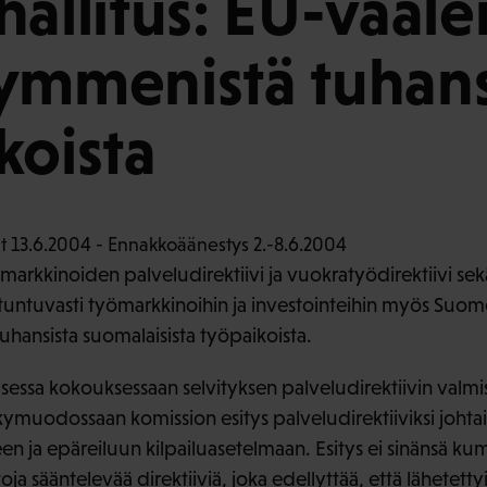
hallitus: EU-vaale
ymmenistä tuhans
koista
sämarkkinoiden palveludirektiivi ja vuokratyödirektiivi s
tuntuvasti työmarkkinoihin ja investointeihin myös Suom
hansista suomalaisista työpaikoista.
staisessa kokouksessaan selvityksen palveludirektiivin valmi
ykymuodossaan komission esitys palveludirektiiviksi johtais
n ja epäreiluun kilpailuasetelmaan. Esitys ei sinänsä ku
ja sääntelevää direktiiviä, joka edellyttää, että lähetetty