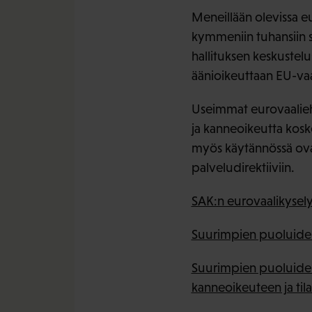
Meneillään olevissa e
kymmeniin tuhansiin s
hallituksen keskustelu
äänioikeuttaan EU-vaa
Useimmat eurovaalieh
ja kanneoikeutta kosk
myös käytännössä ova
palveludirektiiviin.
SAK:n eurovaalikysel
Suurimpien puoluiden
Suurimpien puoluiden 
kanneoikeuteen ja til