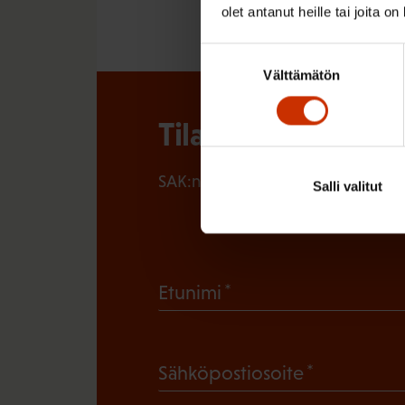
olet antanut heille tai joita o
Suostumuksen
Välttämätön
valinta
Tilaa SAK:n uutisk
SAK:n uutiskirje tarjoaa viikottain 
Salli valitut
(
Etunimi
P
a
(
Sähköpostiosoite
k
P