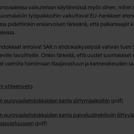
urovaaleissa vaikutetaan käytännössä myös siihen, mihi
uomalaisiin työpaikkoihin vaikuttavat EU-hankkeet eten
ssa pidettiinkin ensiarvoisen tärkeänä, että palkansaajat k
leissa.
dokkaat antoivat SAK:n ehdokaskyselyssä vahvan tuen SA
eville tavoitteille. Onkin tärkeää, että uudet suomalaise
t valmiita toimimaan tilaajavastuun ja kanneoikeuden s
yn yhteenveto
 eurovaaliehdokkaiden kanta siirtymäaikoihin
(pdf)
eurovaaliehdokkaiden kanta palveludirektiiviin liittyvää
aajavastuuseen
(pdf)