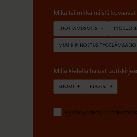
o
a
l
Mikä tai mitkä näistä kuvaavat
k
l
o
LUOTTAMUSMIES
TYÖSUOJE
i
l
n
MUU KIINNOSTUS TYÖELÄMÄASIO
l
e
i
n
n
Millä kielellä haluat uutiskirjee
)
e
SUOMI
RUOTSI
n
)
Hyväksyn tietojeni tallentamis