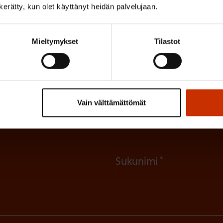
n kerätty, kun olet käyttänyt heidän palvelujaan.
Mieltymykset
Tilastot
irje ja pysy kartalla tapahtumi
tutkittua tietoa, asiantuntijoiden näkemyksiä ja analyysejä.
Vain välttämättömät
(
Sukunimi
P
a
k