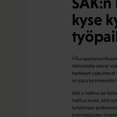
SAK:n 
kyse k
työpai
Valmisteilla olevat si
hankkeet vaikuttavat 
on jopa kymmenistä tu
SAK:n hallitus sai tii
hallitus arvioi, että n
työehtojen polkemisee
työntekijöiden työehto