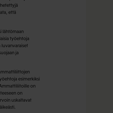
ähetettyjä
ata, että
isi lähtömaan
aisia työehtoja
 luvanvaraiset
suojaan ja
ammattiliittojen
työehtoja esimerkiksi
mmattiliitoille on
anteeseen on
arvoin uskaltavat
ikeästi.