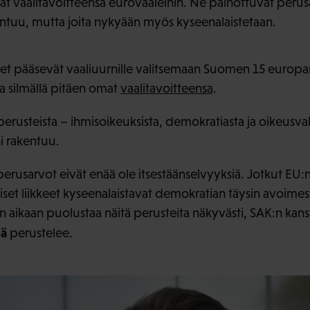
t vaalitavoitteensa eurovaaleihin. Ne painottuvat perusar
ntuu, mutta joita nykyään myös kyseenalaistetaan.
et pääsevät vaaliuurnille valitsemaan Suomen 15 europa
a silmällä pitäen omat
vaalitavoitteensa
.
perusteista – ihmisoikeuksista, demokratiasta ja oikeusvalti
 rakentuu.
perusarvot eivät enää ole itsestäänselvyyksiä. Jotkut EU:
iset liikkeet kyseenalaistavat demokratian täysin avoimest
n aikaan puolustaa näitä perusteita näkyvästi, SAK:n kans
lä
perustelee.