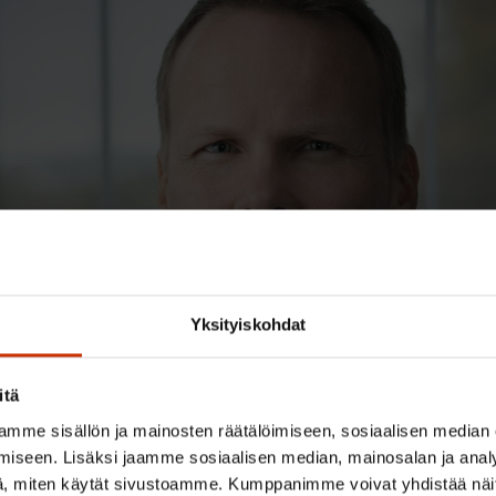
Yksityiskohdat
itä
mme sisällön ja mainosten räätälöimiseen, sosiaalisen median
iseen. Lisäksi jaamme sosiaalisen median, mainosalan ja analy
, miten käytät sivustoamme. Kumppanimme voivat yhdistää näitä t