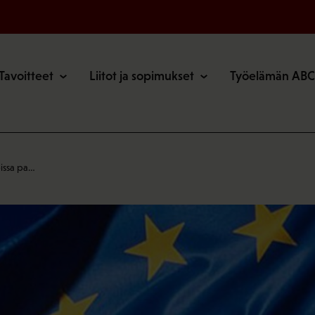
o
Tavoitteet
Liitot ja sopimukset
Työelämän ABC
eissa pa…