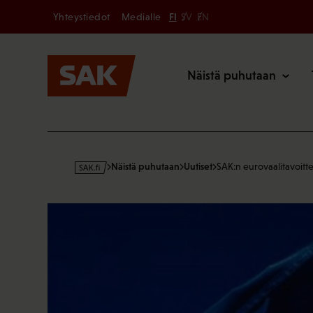
Secondary
Hyppää
Yhteystiedot
Medialle
FI
SV
EN
sisältöön
Päävalikk
Näistä puhutaan
s
Näistä puhutaan
Uutiset
SAK:n eurovaalitavoitt
a
k
·
f
i