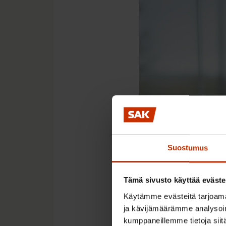
Suostumus
Tämä sivusto käyttää eväste
Käytämme evästeitä tarjoama
ja kävijämäärämme analysoim
Pekka Ristelä
kumppaneillemme tietoja siitä