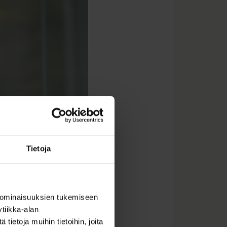
Tietoja
 ominaisuuksien tukemiseen
tiikka-alan
ietoja muihin tietoihin, joita