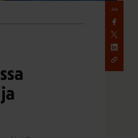
Jaa
ssa
ja