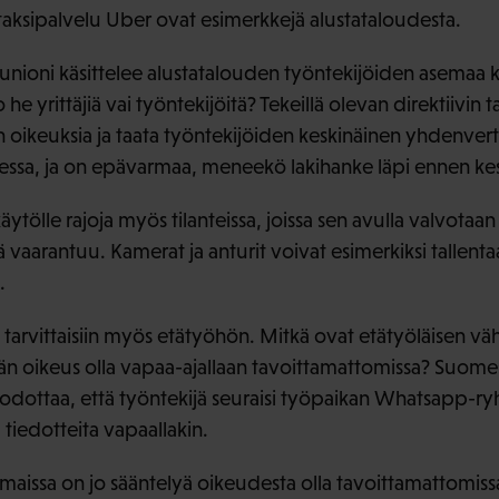
 taksipalvelu Uber ovat esimerkkejä alustataloudesta.
unioni käsittelee alustatalouden työntekijöiden asemaa
he yrittäjiä vai työntekijöitä? Tekeillä olevan direktiivin 
 oikeuksia ja taata työntekijöiden keskinäinen yhdenvert
ulessa, ja on epävarmaa, meneekö lakihanke läpi ennen ke
tölle rajoja myös tilanteissa, joissa sen avulla valvotaan 
 vaarantuu. Kamerat ja anturit voivat esimerkiksi tallentaa
.
 tarvittaisiin myös etätyöhön. Mitkä ovat etätyöläisen v
jän oikeus olla vapaa-ajallaan tavoittamattomissa? Suom
lö odottaa, että työntekijä seuraisi työpaikan Whatsapp-
 tiedotteita vapaallakin.
maissa on jo sääntelyä oikeudesta olla tavoittamattomissa