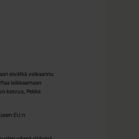
taan eivätkä velkaannu
kottaa leikkaamaan
luo kasvua, Pekka
kseen EU:n
louden vihreä siirtymä