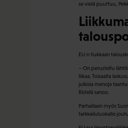
se vielä puuttuu, Pek
Liikkum
talouspo
EU:n tiukkaan talousk
– On perusteltu lähtö
liikaa. Toisaalta lask
julkisia menoja taantu
Ristelä sanoo.
Parhaillaan myös Suom
tarkkailuluokalle jout
EU:ssa ilmastopolitiik