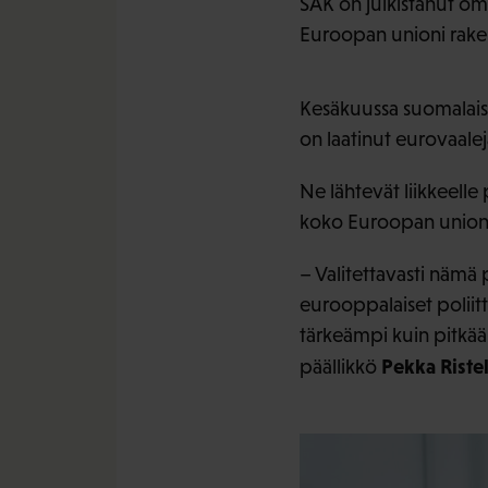
SAK on julkistanut oma
Euroopan unioni rake
Kesäkuussa suomalais
on laatinut eurovaalej
Ne lähtevät liikkeelle 
koko Euroopan unioni
– Valitettavasti nämä 
eurooppalaiset poliitt
tärkeämpi kuin pitkää
Pekka Riste
päällikkö