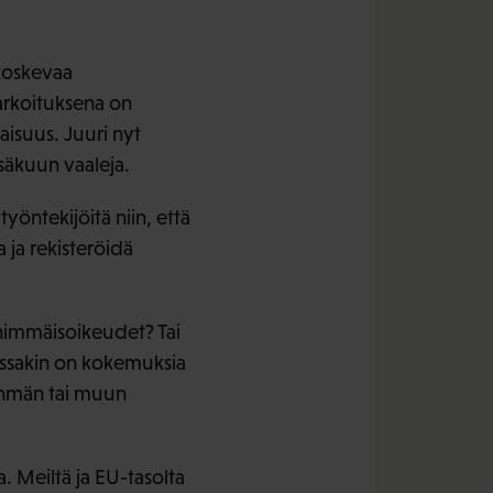
 koskevaa
tarkoituksena on
aisuus. Juuri nyt
säkuun vaaleja.
työntekijöitä niin, että
 ja rekisteröidä
ähimmäisoikeudet? Tai
essakin on kokemuksia
ryhmän tai muun
. Meiltä ja EU-tasolta