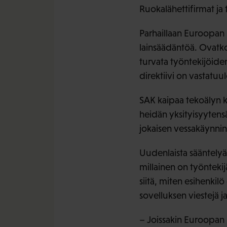
Ruokalähettifirmat ja
Parhaillaan Euroopan 
lainsäädäntöä. Ovatko 
turvata työntekijöiden
direktiivi on vastatu
SAK kaipaa tekoälyn käy
heidän yksityisyytensä
jokaisen vessakäynnin
Uudenlaista sääntelyä
millainen on työnteki
siitä, miten esihenki
sovelluksen viestejä ja
– Joissakin Euroopan 