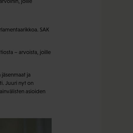
voihin, joille
rlamentaarikkoa. SAK
osta – arvoista, joille
n jäsenmaat ja
i. Juuri nyt on
ainvälisten asioiden