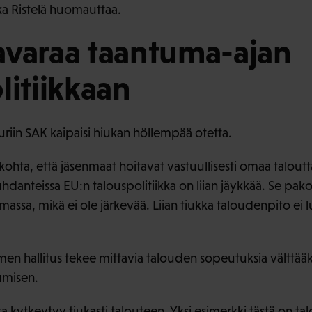
ka Ristelä huomauttaa.
avaraa taantuma-ajan
litiikkaan
uriin SAK kaipaisi hiukan höllempää otetta.
kohta, että jäsenmaat hoitavat vastuullisesti omaa talout
usuhdanteissa EU:n talouspolitiikka on liian jäykkää. Se pa
massa, mikä ei ole järkevää. Liian tiukka taloudenpito ei 
en hallitus tekee mittavia talouden sopeutuksia välttää
umisen.
ka kytkeytyy tiukasti talouteen. Yksi esimerkki tästä on ta