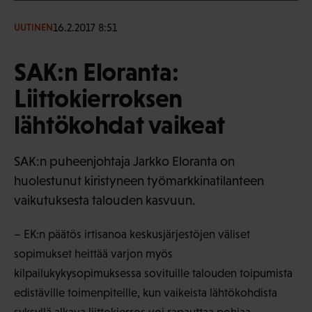
16.2.2017 8:51
UUTINEN
SAK:n Eloranta:
Liittokierroksen
lähtökohdat vaikeat
SAK:n puheenjohtaja Jarkko Eloranta on
huolestunut kiristyneen työmarkkinatilanteen
vaikutuksesta talouden kasvuun.
– EK:n päätös irtisanoa keskusjärjestöjen väliset
sopimukset heittää varjon myös
kilpailukykysopimuksessa sovituille talouden toipumista
edistäville toimenpiteille, kun vaikeista lähtökohdista