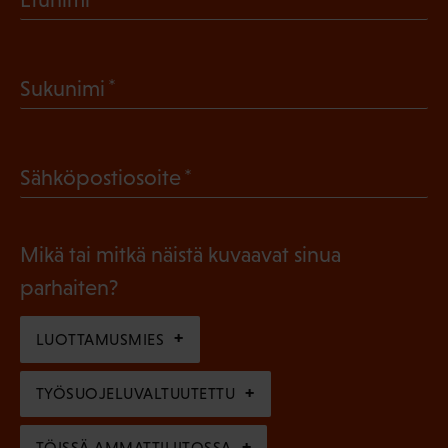
P
a
(
Sukunimi
k
P
o
a
l
(
Sähköpostiosoite
k
l
P
o
i
a
l
Mikä tai mitkä näistä kuvaavat sinua
n
k
l
parhaiten?
e
o
i
n
l
LUOTTAMUSMIES
n
)
l
e
TYÖSUOJELUVALTUUTETTU
i
n
n
TÖISSÄ AMMATTILIITOSSA