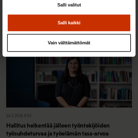
Salli valitut
juristin vastaukset!
Salli kaikki
TASA-ARVO JA YHDENVERTAISUUS
Vain välttämättömät
14.5.2026 8:55
Hallitus heikentää jälleen työntekijöiden
työsuhdeturvaa ja työelämän tasa-arvoa