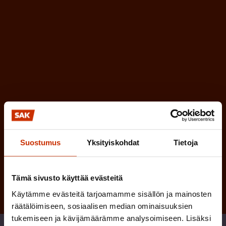
n
l
e
l
i
n
n
)
e
n
)
Suostumus
Yksityiskohdat
Tietoja
Tilaa
Tämä sivusto käyttää evästeitä
Käytämme evästeitä tarjoamamme sisällön ja mainosten
räätälöimiseen, sosiaalisen median ominaisuuksien
tukemiseen ja kävijämäärämme analysoimiseen. Lisäksi