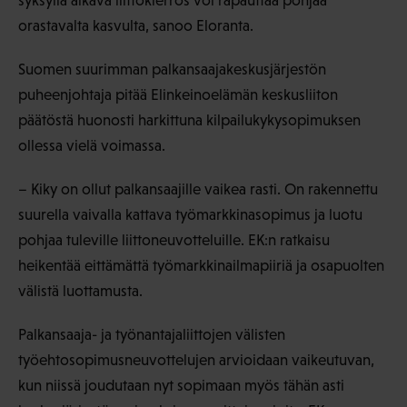
syksyllä alkava liittokierros voi rapauttaa pohjaa
orastavalta kasvulta, sanoo Eloranta.
Suomen suurimman palkansaajakeskusjärjestön
puheenjohtaja pitää Elinkeinoelämän keskusliiton
päätöstä huonosti harkittuna kilpailukykysopimuksen
ollessa vielä voimassa.
– Kiky on ollut palkansaajille vaikea rasti. On rakennettu
suurella vaivalla kattava työmarkkinasopimus ja luotu
pohjaa tuleville liittoneuvotteluille. EK:n ratkaisu
heikentää eittämättä työmarkkinailmapiiriä ja osapuolten
välistä luottamusta.
Palkansaaja- ja työnantajaliittojen välisten
työehtosopimusneuvottelujen arvioidaan vaikeutuvan,
kun niissä joudutaan nyt sopimaan myös tähän asti