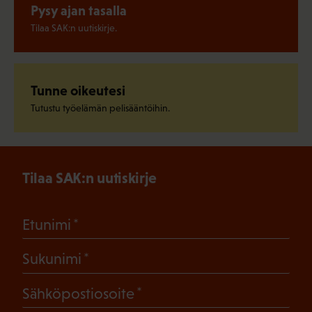
Pysy ajan tasalla
Tilaa SAK:n uutiskirje.
Tunne oikeutesi
Tutustu työelämän pelisääntöihin.
Tilaa SAK:n uutiskirje
(Pakollinen)
Etunimi
(Pakollinen)
Sukunimi
(Pakollinen)
Sähköpostiosoite