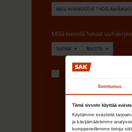
l
n
MUU KIINNOSTUS TYÖELÄMÄASIO
l
e
i
n
n
Millä kielellä haluat uutiskirjee
)
e
SUOMI
RUOTSI
n
)
Hyväksyn tietojeni tallentamis
Suostumus
Tämä sivusto käyttää eväste
Käytämme evästeitä tarjoama
ja kävijämäärämme analysoim
kumppaneillemme tietoja siitä