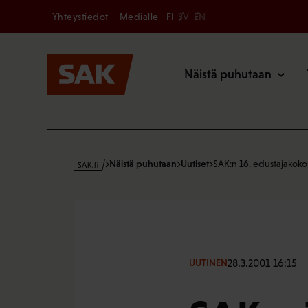
Secondary
Hyppää
Yhteystiedot
Medialle
FI
SV
EN
sisältöön
Päävalikk
Näistä puhutaan
s
Näistä puhutaan
Uutiset
SAK:n 16. edustajakok
a
k
·
f
i
28.3.2001 16:15
UUTINEN