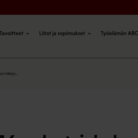
o
Tavoitteet
Liitot ja sopimukset
Työelämän ABC
ous näkyy…