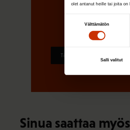
olet antanut heille tai joita o
Suostumuksen
Välttämätön
valinta
Tilaa
Salli valitut
Sinua saattaa myös