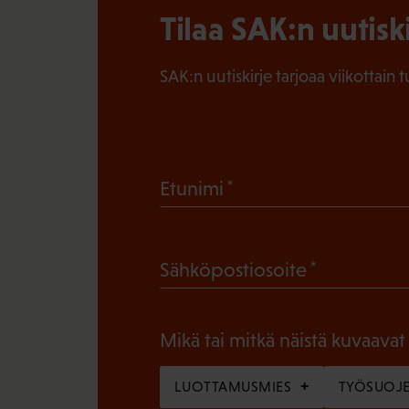
Tilaa SAK:n uutisk
SAK:n uutiskirje tarjoaa viikottain 
(
Etunimi
P
a
(
Sähköpostiosoite
k
P
o
a
l
Mikä tai mitkä näistä kuvaavat
k
l
o
LUOTTAMUSMIES
TYÖSUOJE
i