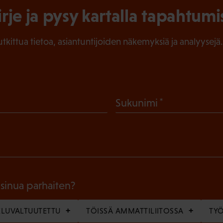
irje ja pysy kartalla tapahtumi
tutkittua tietoa, asiantuntijoiden näkemyksiä ja analyysejä.
(
Sukunimi
P
a
k
o
l
 sinua parhaiten?
l
LUVALTUUTETTU
TÖISSÄ AMMATTILIITOSSA
TY
i