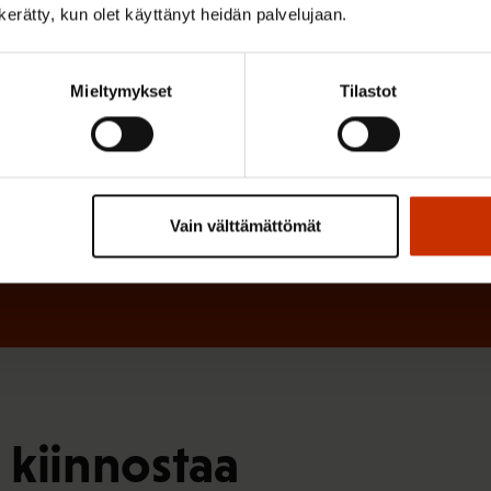
n kerätty, kun olet käyttänyt heidän palvelujaan.
n
)
e
n
Mieltymykset
Tilastot
)
Vain välttämättömät
 kiinnostaa