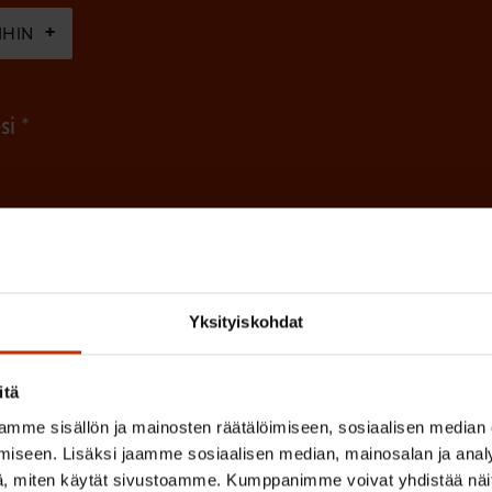
n
IHIN
e
n
(
si
)
P
a
k
o
(
en ja käsittelyn
SAK:n viestintärekisterin
mukaisesti *
P
l
Yksityiskohdat
a
l
k
i
o
itä
n
l
mme sisällön ja mainosten räätälöimiseen, sosiaalisen median
e
l
iseen. Lisäksi jaamme sosiaalisen median, mainosalan ja analy
i
, miten käytät sivustoamme. Kumppanimme voivat yhdistää näitä t
n