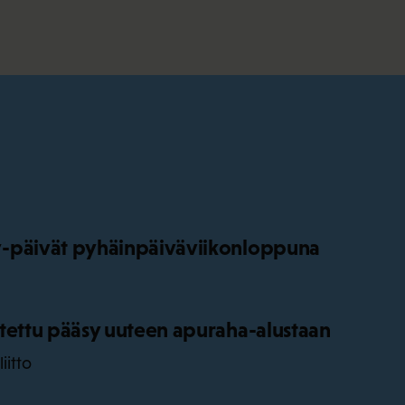
-päivät pyhäinpäiväviikonloppuna
tettu pääsy uuteen apuraha-alustaan
iitto