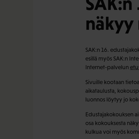
SAK:n 
näkyy 
SAK:n 16. edustajako
esillä myös SAK:n Int
Internet-palvelun
etu
Sivuille kootaan tiet
aikataulusta, kokouspai
luonnos löytyy jo koko
Edustajakokouksen aik
osa kokouksesta näkyy
kulkua voi myös komme