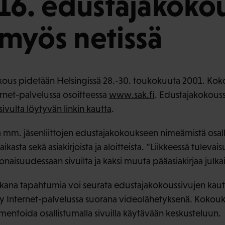
16. edustajakoko
myös netissä
kous pidetään Helsingissä 28.-30. toukokuuta 2001. Kok
ernet-palvelussa osoitteessa
www.sak.fi
. Edustajakokouss
sivulta löytyvän linkin kautta
.
oa mm. jäsenliittojen edustajakokoukseen nimeämistä osall
kasta sekä asiakirjoista ja aloitteista. ”Liikkeessä tulevai
naisuudessaan sivuilta ja kaksi muuta pääasiakirjaa julka
ana tapahtumia voi seurata edustajakokoussivujen kautta 
 Internet-palvelussa suorana videolähetyksenä. Kokouks
ntoida osallistumalla sivuilla käytävään keskusteluun.