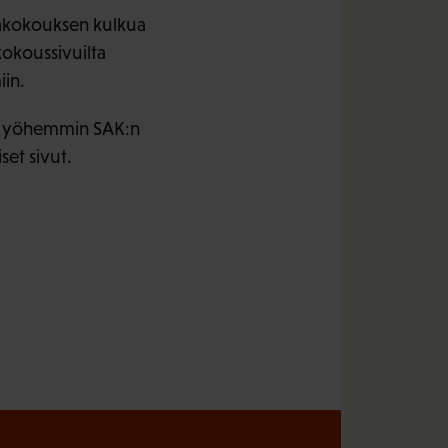
jakokouksen kulkua
okoussivuilta
iin.
n. Myöhemmin SAK:n
et sivut.