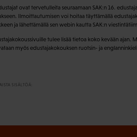
ustajat ovat tervetulleita seuraamaan SAK:n 16. edusta
seen. Ilmoittautumisen voi hoitaa täyttämällä edustajak
en ja lähettämällä sen webin kautta SAK:n viestintätiim
stajakokoussivuille tulee lisää tietoa koko kevään aja
vataan myös edustajakokouksen ruotsin- ja englanninkielis
ISTA SISÄLTÖÄ: