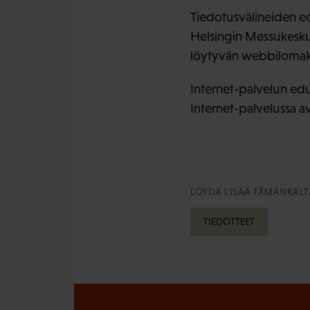
Tiedotusvälineiden ed
Helsingin Messukeskuk
löytyvän webbilomakke
Internet-palvelun edu
Internet-palvelussa a
LÖYDÄ LISÄÄ TÄMÄNKALTA
TIEDOTTEET