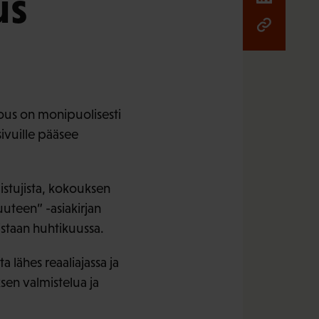
us
ous on monipuolisesti
ivuille pääsee
istujista, kokouksen
suuteen” -asiakirjan
istaan huhtikuussa.
lähes reaaliajassa ja
en valmistelua ja