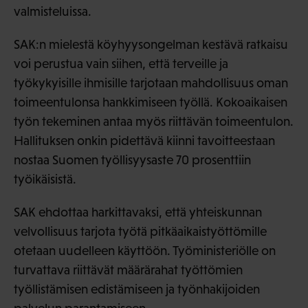
valmisteluissa.
SAK:n mielestä köyhyysongelman kestävä ratkaisu
voi perustua vain siihen, että terveille ja
työkykyisille ihmisille tarjotaan mahdollisuus oman
toimeentulonsa hankkimiseen työllä. Kokoaikaisen
työn tekeminen antaa myös riittävän toimeentulon.
Hallituksen onkin pidettävä kiinni tavoitteestaan
nostaa Suomen työllisyysaste 70 prosenttiin
työikäisistä.
SAK ehdottaa harkittavaksi, että yhteiskunnan
velvollisuus tarjota työtä pitkäaikaistyöttömille
otetaan uudelleen käyttöön. Työministeriölle on
turvattava riittävät määrärahat työttömien
työllistämisen edistämiseen ja työnhakijoiden