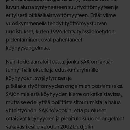
luvun alussa syntyneeseen suurtyöttömyyteen ja
erityisesti pitkäaikaistyöttömyyteen. Eräät viime
vuosikymmenellä tehdyt työttömyysturvan
uudistukset, kuten 1996 tehty työssäoloehdon
pidentäminen, ovat pahentaneet
köyhyysongelmaa.
Näin todetaan aloitteessa, jonka SAK on tänään
tehnyt hallitukselle ja eduskuntaryhmille
köyhyyden, syrjäytymisen ja
pitkäaikaistyöttömyyden ongelmien poistamiseksi.
SAK:n mielestä köyhyyden kierre on katkaistavissa,
mutta se edellyttää poliittista sitoutumista ja halua
yhteistyöhön. SAK toivookin, että puolueet
ottaisivat köyhyyden ja pienituloisuuden ongelmat
vakavasti esille vuoden 2002 budjetin