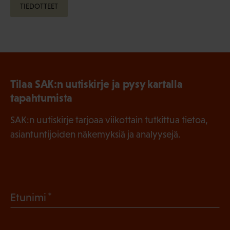
TIEDOTTEET
Tilaa SAK:n uutiskirje ja pysy kartalla
tapahtumista
SAK:n uutiskirje tarjoaa viikottain tutkittua tietoa,
asiantuntijoiden näkemyksiä ja analyysejä.
(
Etunimi
P
a