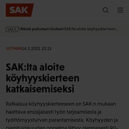
Hyppää
sisältöön
s
Näistä puhutaan
Uutiset
SAK:lta aloite köyhyyskierteen…
a
k
·
14.5.2001 10:13
UUTINEN
f
i
SAK:lta aloite
köyhyyskierteen
katkaisemiseksi
Ratkaisua köyhyyskierteeseen on SAK:n mukaan
haettava ensisijaisesti työn tarjoamisesta ja
työttömyysturvan parantamisesta. Köyhyyden ja
pienituloisuuden ongelma liittyy olennaisesti 90-