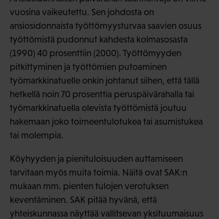
vuosina vaikeutettu. Sen johdosta on
ansiosidonnaista työttömyysturvaa saavien osuus
työttömistä pudonnut kahdesta kolmasosasta
(1990) 40 prosenttiin (2000). Työttömyyden
pitkittyminen ja työttömien putoaminen
työmarkkinatuelle onkin johtanut siihen, että tällä
hetkellä noin 70 prosenttia peruspäivärahalla tai
työmarkkinatuella olevista työttömistä joutuu
hakemaan joko toimeentulotukea tai asumistukea
tai molempia.
Köyhyyden ja pienituloisuuden auttamiseen
tarvitaan myös muita toimia. Näitä ovat SAK:n
mukaan mm. pienten tulojen verotuksen
keventäminen. SAK pitää hyvänä, että
yhteiskunnassa näyttää vallitsevan yksituumaisuus