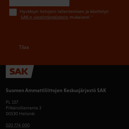
(Pa
Hyväksyn tietojeni tallentamisen ja käsittelyn
SAK:n viestintärekisterin
mukaisesti *
Tilaa
Suomen Ammattiliittojen Keskusjärjestö SAK
PL 157
Pitkänsillanranta 3
00530 Helsinki
020 774 000