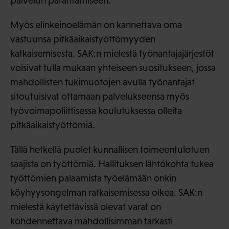
palvelun parantamiseen.
Myös elinkeinoelämän on kannettava oma
vastuunsa pitkäaikaistyöttömyyden
katkaisemisesta. SAK:n mielestä työnantajajärjestöt
voisivat tulla mukaan yhteiseen suositukseen, jossa
mahdollisten tukimuotojen avulla työnantajat
sitoutuisivat ottamaan palvelukseensa myös
työvoimapoliittisessa koulutuksessa olleita
pitkäaikaistyöttömiä.
Tällä hetkellä puolet kunnallisen toimeentulotuen
saajista on työttömiä. Hallituksen lähtökohta tukea
työttömien palaamista työelämään onkin
köyhyysongelman ratkaisemisessa oikea. SAK:n
mielestä käytettävissä olevat varat on
kohdennettava mahdollisimman tarkasti