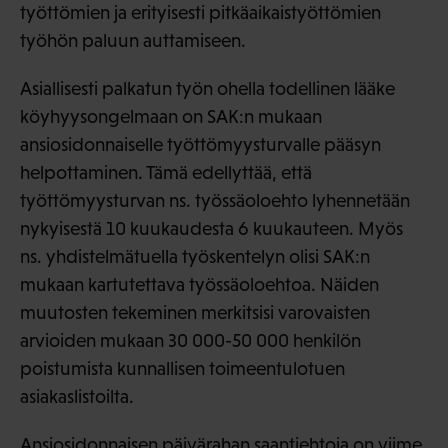
työttömien ja erityisesti pitkäaikaistyöttömien
työhön paluun auttamiseen.
Asiallisesti palkatun työn ohella todellinen lääke
köyhyysongelmaan on SAK:n mukaan
ansiosidonnaiselle työttömyysturvalle pääsyn
helpottaminen. Tämä edellyttää, että
työttömyysturvan ns. työssäoloehto lyhennetään
nykyisestä 10 kuukaudesta 6 kuukauteen. Myös
ns. yhdistelmätuella työskentelyn olisi SAK:n
mukaan kartutettava työssäoloehtoa. Näiden
muutosten tekeminen merkitsisi varovaisten
arvioiden mukaan 30 000-50 000 henkilön
poistumista kunnallisen toimeentulotuen
asiakaslistoilta.
Ansiosidonnaisen päivärahan saantiehtoja on viime