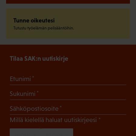
Tunne oikeutesi
Tutustu työelämän pelisääntöihin.
Tilaa SAK:n uutiskirje
(Pakollinen)
Etunimi
(Pakollinen)
Sukunimi
(Pakollinen)
Sähköpostiosoite
(Pakollinen)
Millä kielellä haluat uutiskirjeesi
SUOMI
RUOTSI