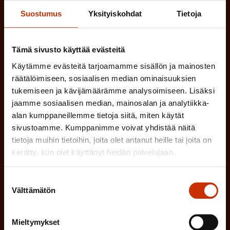
)
Suostumus
Yksityiskohdat
Tietoja
MUU KIINNOSTUS TYÖELÄMÄASIOIHIN
Tämä sivusto käyttää evästeitä
(
Millä kielellä haluat uutiskirjeesi
Käytämme evästeitä tarjoamamme sisällön ja mainosten
räätälöimiseen, sosiaalisen median ominaisuuksien
P
tukemiseen ja kävijämäärämme analysoimiseen. Lisäksi
SUOMI
RUOTSI
a
jaamme sosiaalisen median, mainosalan ja analytiikka-
k
alan kumppaneillemme tietoja siitä, miten käytät
sivustoamme. Kumppanimme voivat yhdistää näitä
o
(
Hyväksyn tietojeni tallentamisen ja käsittelyn
tietoja muihin tietoihin, joita olet antanut heille tai joita on
P
l
SAK:n viestintärekisterin
mukaisesti *
kerätty, kun olet käyttänyt heidän palvelujaan.
a
l
k
Suostumuksen
i
o
Välttämätön
valinta
n
l
e
l
Mieltymykset