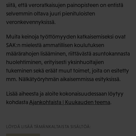
siitä, että veroratkaisujen painopisteen on entistä
selvemmin oltava juuri pienituloisten
veronkevennyksissä.
Muita keinoja työttömyyden katkaisemiseksi ovat
SAK:n mielestä ammatillisen koulutuksen
määrärahojen lisääminen, riittävästä asuntokannasta
huolehtiminen, erityisesti yksinhuoltajien
tukeminen sekä eräät muut toimet, joita on esitetty
mm. Nälkätyöryhmän aikaisemmissa esityksissä.
Lisää aiheesta ja aloite kokonaisuudessaan löytyy
kohdasta
Ajankohtaista | Kuukauden teema
.
LÖYDÄ LISÄÄ TÄMÄNKALTAISTA SISÄLTÖÄ: