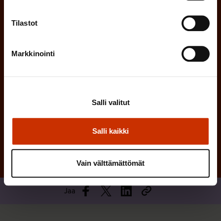
i
n
n
)
Tilastot
e
n
Markkinointi
)
Salli valitut
Tilaa
Salli kaikki
Vain välttämättömät
Jaa