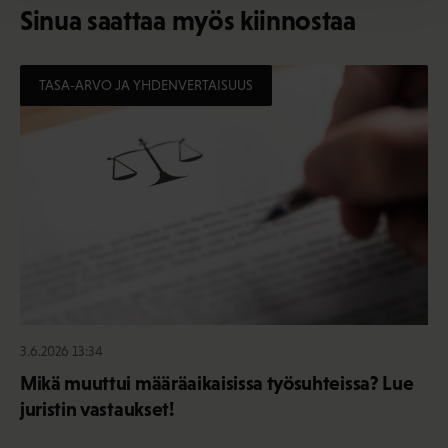
Sinua saattaa myös kiinnostaa
TASA-ARVO JA YHDENVERTAISUUS
3.6.2026 13:34
Mikä muuttui määräaikaisissa työsuhteissa? Lue
juristin vastaukset!