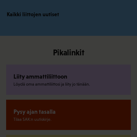
Kaikki liittojen uutiset
Pikalinkit
Liity ammattiliittoon
Löydä oma ammattiliittosi ja liity jo tänään.
Pysy ajan tasalla
Tilaa SAK:n uutiskirje.