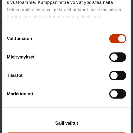
sivustoamme. Kumppanimme voivat yhdistää näitä
TASA-ARVO JA YHDENVERTAISUUS
tietoja muihin tietoihin, joita olet antanut heille tai joita on
kerätty, kun olet käyttänyt heidän palvelujaan.
Suostumuksen
Välttämätön
valinta
Mieltymykset
Tilastot
3.6.2026 13:34
Mikä muuttui määräaikaisissa työsuhteissa? Lue
Markkinointi
juristin vastaukset!
Salli valitut
TASA-ARVO JA YHDENVERTAISUUS