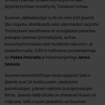
järjestäytymisen merkitystä, Tukiainen toteaa.
Suomen Jääkiekkoilijat ry:llä on noin 610 jäsentä
SM-Liigasta, Mestiksestä sekä ulkomaiden sarjoista.
Yhdistyksen tavoitteena on ensisijaisesti parantaa
pelaajien asemaa työntekijöinä, auttaa
kouluttautumisessa sekä huolehtia vakuutus- ja
sosiaaliturvasta. SJRY:n hallituksen puheenjohtaja
Pekka Ilmivalta
Jarmo
on
ja toiminnanjohtaja
Saarela
.
Suomen Ammattiliittojen Keskusjärjestö SAK:n
jäseniä ovat 24 teollisuuden, yksityisten
palvelualojen, julkisen sektorin ja kuljetusalojen
liittoa. Jäseniä näillä liitoilla on yhteensä hiukan yli
miljoona. SAK:n uusin jäsenliitto on Suomen