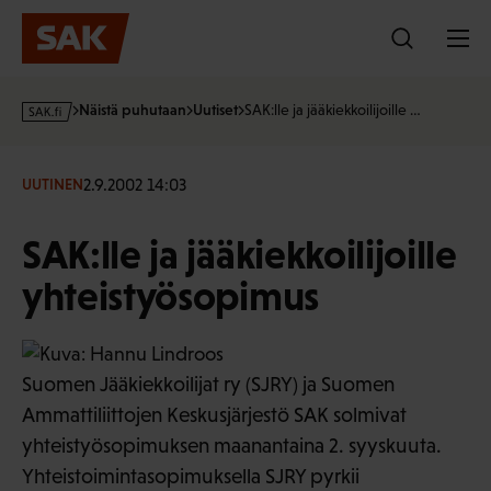
Hyppää
sisältöön
s
Näistä puhutaan
Uutiset
SAK:lle ja jääkiekkoilijoille …
a
k
·
2.9.2002 14:03
UUTINEN
f
i
SAK:lle ja jääkiekkoilijoille
yhteistyösopimus
Suomen Jääkiekkoilijat ry (SJRY) ja Suomen
Ammattiliittojen Keskusjärjestö SAK solmivat
yhteistyösopimuksen maanantaina 2. syyskuuta.
Yhteistoimintasopimuksella SJRY pyrkii