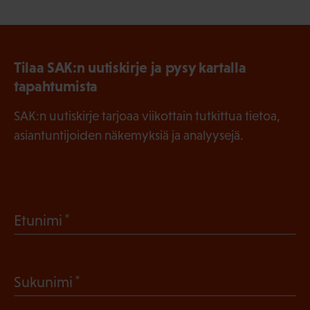
Tilaa SAK:n uutiskirje ja pysy kartalla
tapahtumista
SAK:n uutiskirje tarjoaa viikottain tutkittua tietoa,
asiantuntijoiden näkemyksiä ja analyysejä.
(
Etunimi
P
a
(
Sukunimi
k
P
o