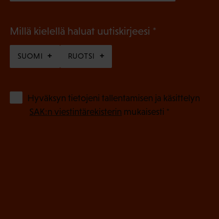
(
Millä kielellä haluat uutiskirjeesi
P
SUOMI
RUOTSI
a
k
o
(
Hyväksyn tietojeni tallentamisen ja käsittelyn
P
l
SAK:n viestintärekisterin
mukaisesti *
a
l
k
i
o
n
l
e
l
i
n
n
)
e