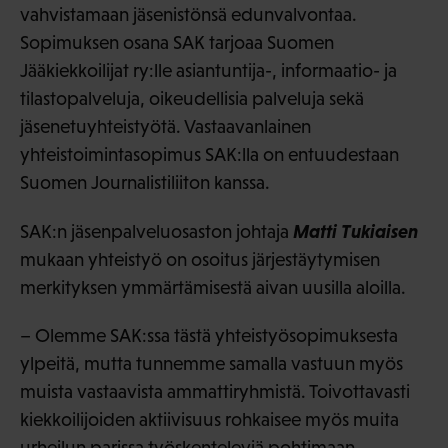
vahvistamaan jäsenistönsä edunvalvontaa.
Sopimuksen osana SAK tarjoaa Suomen
Jääkiekkoilijat ry:lle asiantuntija-, informaatio- ja
tilastopalveluja, oikeudellisia palveluja sekä
jäsenetuyhteistyötä. Vastaavanlainen
yhteistoimintasopimus SAK:lla on entuudestaan
Suomen Journalistiliiton kanssa.
Matti Tukiaisen
SAK:n jäsenpalveluosaston johtaja
mukaan yhteistyö on osoitus järjestäytymisen
merkityksen ymmärtämisestä aivan uusilla aloilla.
– Olemme SAK:ssa tästä yhteistyösopimuksesta
ylpeitä, mutta tunnemme samalla vastuun myös
muista vastaavista ammattiryhmistä. Toivottavasti
kiekkoilijoiden aktiivisuus rohkaisee myös muita
urheilun parissa työskenteleviä pohtimaan