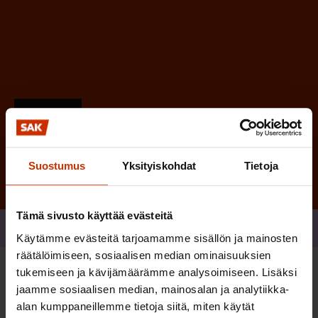
n
)
Tilaa
Suostumus
Yksityiskohdat
Tietoja
Tämä sivusto käyttää evästeitä
Jaa
Käytämme evästeitä tarjoamamme sisällön ja mainosten
räätälöimiseen, sosiaalisen median ominaisuuksien
tukemiseen ja kävijämäärämme analysoimiseen. Lisäksi
Sinua saattaa myös kiinnostaa
jaamme sosiaalisen median, mainosalan ja analytiikka-
alan kumppaneillemme tietoja siitä, miten käytät