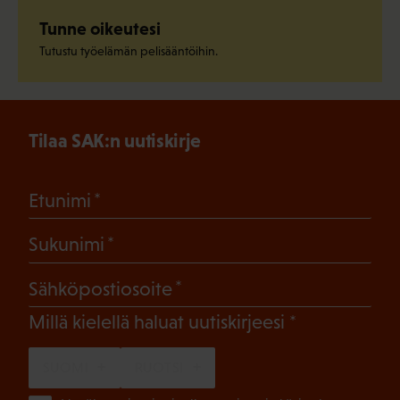
Tunne oikeutesi
Tutustu työelämän pelisääntöihin.
Tilaa SAK:n uutiskirje
(Pakollinen)
Etunimi
(Pakollinen)
Sukunimi
(Pakollinen)
Sähköpostiosoite
(Pakollinen)
Millä kielellä haluat uutiskirjeesi
SUOMI
RUOTSI