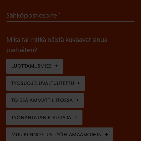
a
l
(
Sähköpostiosoite
k
l
P
o
i
a
l
Mikä tai mitkä näistä kuvaavat sinua
n
k
l
parhaiten?
e
o
i
n
l
LUOTTAMUSMIES
n
)
l
e
TYÖSUOJELUVALTUUTETTU
i
n
n
)
TÖISSÄ AMMATTILIITOSSA
e
n
TYÖNANTAJAN EDUSTAJA
)
MUU KIINNOSTUS TYÖELÄMÄASIOIHIN