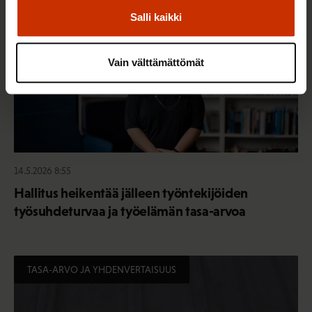
Salli kaikki
Vain välttämättömät
14.5.2026 8:55
Hallitus heikentää jälleen työntekijöiden
työsuhdeturvaa ja työelämän tasa-arvoa
TASA-ARVO JA YHDENVERTAISUUS