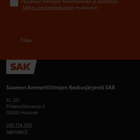
(Pa
Hyväksyn tietojeni tallentamisen ja käsittelyn
SAK:n viestintärekisterin
mukaisesti *
Tilaa
Suomen Ammattiliittojen Keskusjärjestö SAK
PL 157
Pitkänsillanranta 3
00530 Helsinki
020 774 000
sak@sak.fi