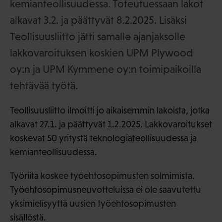
kemianteollisuudessa. Toteutuessaan lakot
alkavat 3.2. ja päättyvät 8.2.2025. Lisäksi
Teollisuusliitto jätti samalle ajanjaksolle
lakkovaroituksen koskien UPM Plywood
oy:n ja UPM Kymmene oy:n toimipaikoilla
tehtävää työtä.
Teollisuusliitto ilmoitti jo aikaisemmin lakoista, jotka
alkavat 27.1. ja päättyvät 1.2.2025. Lakkovaroitukset
koskevat 50 yritystä teknologiateollisuudessa ja
kemianteollisuudessa.
Työriita koskee työehtosopimusten solmimista.
Työehtosopimusneuvotteluissa ei ole saavutettu
yksimielisyyttä uusien työehtosopimusten
sisällöstä.