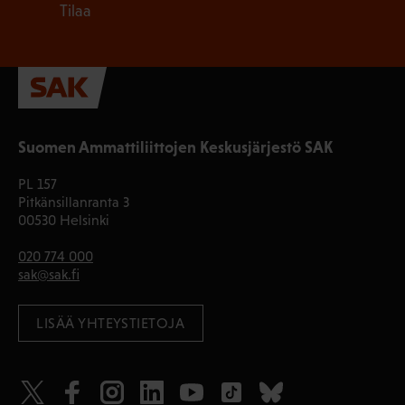
Tilaa
Suomen Ammattiliittojen Keskusjärjestö SAK
PL 157
Pitkänsillanranta 3
00530 Helsinki
020 774 000
sak@sak.fi
LISÄÄ YHTEYSTIETOJA