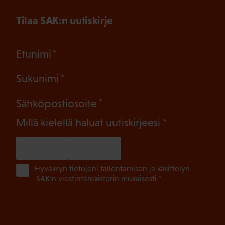
Tilaa SAK:n uutiskirje
(Pakollinen)
Etunimi
(Pakollinen)
Sukunimi
(Pakollinen)
Sähköpostiosoite
(Pakollinen)
Millä kielellä haluat uutiskirjeesi
SUOMI
RUOTSI
(Pa
Hyväksyn tietojeni tallentamisen ja käsittelyn
SAK:n viestintärekisterin
mukaisesti *