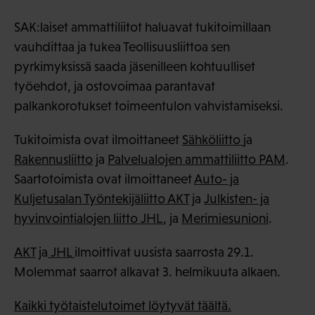
SAK:laiset ammattiliitot haluavat tukitoimillaan
vauhdittaa ja tukea Teollisuusliittoa sen
pyrkimyksissä saada jäsenilleen kohtuulliset
työehdot, ja ostovoimaa parantavat
palkankorotukset toimeentulon vahvistamiseksi.
Tukitoimista ovat ilmoittaneet
Sähköliitto
ja
Rakennusliitto
ja
Palvelualojen ammattiliitto PAM
.
Saartotoimista ovat ilmoittaneet
Auto- ja
Kuljetusalan Työntekijäliitto AKT
ja
Julkisten- ja
hyvinvointialojen liitto JHL
, ja
Merimiesunioni
.
AKT
ja
JHL
ilmoittivat uusista saarrosta 29.1.
Molemmat saarrot alkavat 3. helmikuuta alkaen.
Kaikki työtaistelutoimet löytyvät täältä.