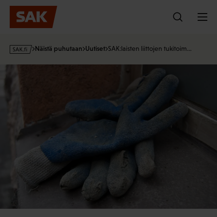
Hyppää
sisältöön
s
Näistä puhutaan
Uutiset
SAK:laisten liittojen tukitoim…
a
k
·
f
i