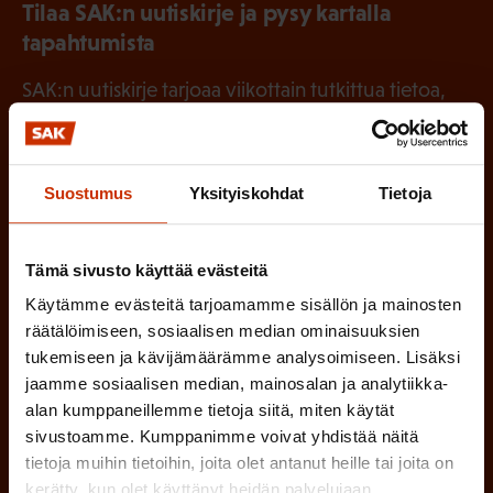
Tilaa SAK:n uutiskirje ja pysy kartalla
tapahtumista
SAK:n uutiskirje tarjoaa viikottain tutkittua tietoa,
asiantuntijoiden näkemyksiä ja analyysejä.
Suostumus
Yksityiskohdat
Tietoja
(
Etunimi
Tämä sivusto käyttää evästeitä
P
Käytämme evästeitä tarjoamamme sisällön ja mainosten
a
räätälöimiseen, sosiaalisen median ominaisuuksien
(
Sukunimi
k
tukemiseen ja kävijämäärämme analysoimiseen. Lisäksi
P
jaamme sosiaalisen median, mainosalan ja analytiikka-
o
alan kumppaneillemme tietoja siitä, miten käytät
a
l
sivustoamme. Kumppanimme voivat yhdistää näitä
(
Sähköpostiosoite
k
tietoja muihin tietoihin, joita olet antanut heille tai joita on
l
P
kerätty, kun olet käyttänyt heidän palvelujaan.