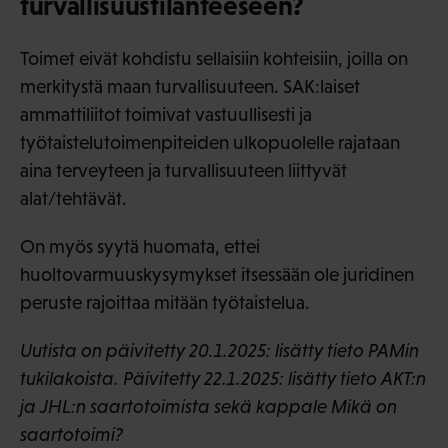
turvallisuustilanteeseen?
Toimet eivät kohdistu sellaisiin kohteisiin, joilla on
merkitystä maan turvallisuuteen. SAK:laiset
ammattiliitot toimivat vastuullisesti ja
työtaistelutoimenpiteiden ulkopuolelle rajataan
aina terveyteen ja turvallisuuteen liittyvät
alat/tehtävät.
On myös syytä huomata, ettei
huoltovarmuuskysymykset itsessään ole juridinen
peruste rajoittaa mitään työtaistelua.
Uutista on päivitetty 20.1.2025: lisätty tieto PAMin
tukilakoista.
Päivitetty 22.1.2025: lisätty tieto AKT:n
ja JHL:n saartotoimista sekä kappale Mikä on
saartotoimi?