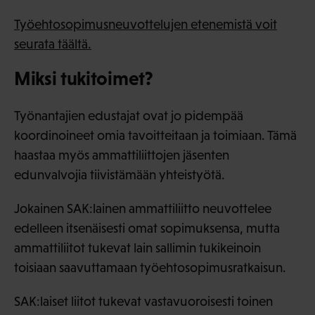
Työehtosopimusneuvottelujen etenemistä voit
seurata täältä.
Miksi tukitoimet?
Työnantajien edustajat ovat jo pidempää
koordinoineet omia tavoitteitaan ja toimiaan. Tämä
haastaa myös ammattiliittojen jäsenten
edunvalvojia tiivistämään yhteistyötä.
Jokainen SAK:lainen ammattiliitto neuvottelee
edelleen itsenäisesti omat sopimuksensa, mutta
ammattiliitot tukevat lain sallimin tukikeinoin
toisiaan saavuttamaan työehtosopimusratkaisun.
SAK:laiset liitot tukevat vastavuoroisesti toinen