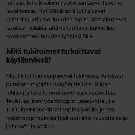
toisiaan, jotta jokainen vuorollaan saavuttaa omat
tavoitteensa. Nyt SAK:laiset liitot haluavat
varmistaa, että teollisuuden sopimusratkaisut ovat
tasoltaan sellaisia, että ne tuottavat kunnolliset
työehdot teollisuuden työntekijöille.
Mitä tukitoimet tarkoittavat
käytännössä?
Muut liitot toimeenpanevat tukitoimia. Juridisesti
puhutaan myötätuntotyötaistelusta. Niiden
tehtävä ja tavoite on nimenomaan vauhdittaa
Teollisuusliiton työehtosopimusneuvotteluita.
Tukitoimet kohdistuvat sopimusaloille, joiden
työehtosopimuksista Teollisuusliitto neuvottelee ja
joita pääriita koskee.