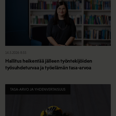
14.5.2026 8:55
Hallitus heikentää jälleen työntekijöiden
työsuhdeturvaa ja työelämän tasa-arvoa
TASA-ARVO JA YHDENVERTAISUUS