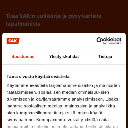
Tilaa SAK:n uutiskirje ja pysy kartalla
tapahtumista
SAK:n uutiskirje tarjoaa viikottain tutkittua tietoa,
asiantuntijoiden näkemyksiä ja analyysejä.
Suostumus
Yksityiskohdat
Tietoja
Tämä sivusto käyttää evästeitä
(
Etunimi
Käytämme evästeitä tarjoamamme sisällön ja mainosten
P
räätälöimiseen, sosiaalisen median ominaisuuksien
a
tukemiseen ja kävijämäärämme analysoimiseen. Lisäksi
(
Sukunimi
k
jaamme sosiaalisen median, mainosalan ja analytiikka-
P
alan kumppaneillemme tietoja siitä, miten käytät
o
sivustoamme. Kumppanimme voivat yhdistää näitä
a
l
tietoja muihin tietoihin, joita olet antanut heille tai joita on