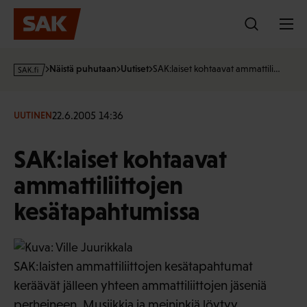
Hyppää
sisältöön
s
Näistä puhutaan
Uutiset
SAK:laiset kohtaavat ammattili…
a
k
·
22.6.2005 14:36
UUTINEN
f
i
SAK:laiset kohtaavat
ammattiliittojen
kesätapahtumissa
SAK:laisten ammattiliittojen kesätapahtumat
keräävät jälleen yhteen ammattiliittojen jäseniä
perheineen. Musiikkia ja meininkiä löytyy