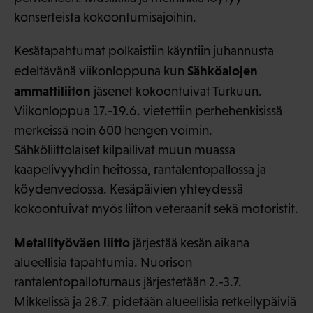
konserteista kokoontumisajoihin.
Kesätapahtumat polkaistiin käyntiin juhannusta
Sähköalojen
edeltävänä viikonloppuna kun
ammattiliiton
jäsenet kokoontuivat Turkuun.
Viikonloppua 17.-19.6. vietettiin perhehenkisissä
merkeissä noin 600 hengen voimin.
Sähköliittolaiset kilpailivat muun muassa
kaapelivyyhdin heitossa, rantalentopallossa ja
köydenvedossa. Kesäpäivien yhteydessä
kokoontuivat myös liiton veteraanit sekä motoristit.
Metallityöväen liitto
järjestää kesän aikana
alueellisia tapahtumia. Nuorison
rantalentopalloturnaus järjestetään 2.-3.7.
Mikkelissä ja 28.7. pidetään alueellisia retkeilypäiviä