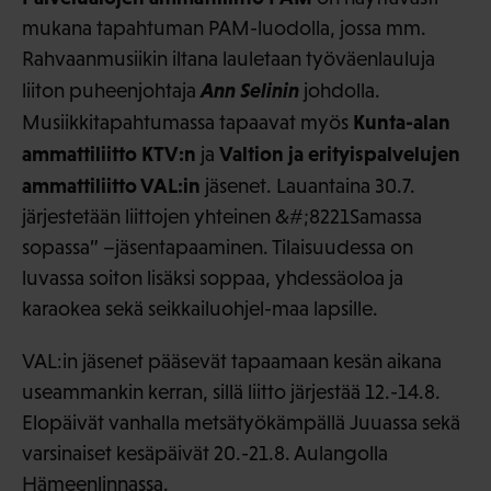
mukana tapahtuman PAM-luodolla, jossa mm.
Rahvaanmusiikin iltana lauletaan työväenlauluja
Ann Selinin
liiton puheenjohtaja
johdolla.
Kunta-alan
Musiikkitapahtumassa tapaavat myös
ammattiliitto KTV:n
Valtion ja erityispalvelujen
ja
ammattiliitto VAL:in
jäsenet. Lauantaina 30.7.
järjestetään liittojen yhteinen &#;8221Samassa
sopassa” –jäsentapaaminen. Tilaisuudessa on
luvassa soiton lisäksi soppaa, yhdessäoloa ja
karaokea sekä seikkailuohjel-maa lapsille.
VAL:in jäsenet pääsevät tapaamaan kesän aikana
useammankin kerran, sillä liitto järjestää 12.-14.8.
Elopäivät vanhalla metsätyökämpällä Juuassa sekä
varsinaiset kesäpäivät 20.-21.8. Aulangolla
Hämeenlinnassa.