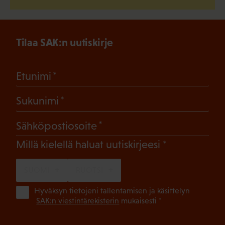
Tilaa SAK:n uutiskirje
(Pakollinen)
Etunimi
(Pakollinen)
Sukunimi
(Pakollinen)
Sähköpostiosoite
(Pakollinen)
Millä kielellä haluat uutiskirjeesi
SUOMI
RUOTSI
(Pa
Hyväksyn tietojeni tallentamisen ja käsittelyn
SAK:n viestintärekisterin
mukaisesti *