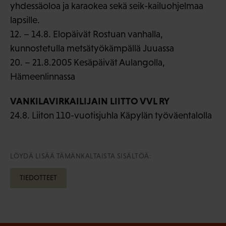
yhdessäoloa ja karaokea sekä seik-kailuohjelmaa
lapsille.
12. – 14.8. Elopäivät Rostuan vanhalla,
kunnostetulla metsätyökämpällä Juuassa
20. – 21.8.2005 Kesäpäivät Aulangolla,
Hämeenlinnassa
VANKILAVIRKAILIJAIN LIITTO VVL RY
24.8. Liiton 110-vuotisjuhla Käpylän työväentalolla
LÖYDÄ LISÄÄ TÄMÄNKALTAISTA SISÄLTÖÄ:
TIEDOTTEET