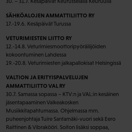
30. – 31.7. Kesäpäivät Keurusselällä Keuruulla
SÄHKÖALOJEN AMMATTILIITTO RY
17.-19.6. Kesäpäivät Turussa
VETURIMIESTEN LIITTO RY
12.-14.8. Veturimiesmoottoripyöräilijöiden
kokoontuminen Lahdessa
19.-20.8. Veturimiesten jalkapallokisat Helsingissä
VALTION JA ERITYISPALVELUJEN
AMMATTILIITTO VAL RY
30.7. Samassa sopassa – KTV:n ja VAL:in kesäinen
jäsentapaaminen Valkeakosken
Musiikkitapahtumassa. Ohjelmassa mm.
puheenjohtaja Tuire Santamäki-vuori sekä Eero
Raittinen & Vibrakööri. Soiton lisäksi soppaa,