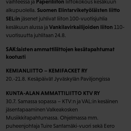
Paperiliiton
vaihteessa ja
liittokokous kesäkuun
Suomen Elintarviketyöläisten liitto
alkupuolella.
SEL:in
jäsenet juhlivat liiton 100-vuotisjuhlia
Vankilavirkailijoiden liiton
kesäkuun alussa ja
110-
vuotisuutta juhlitaan 24.8.
SAK:laisten ammattiliittojen kesätapahtumat
kootusti
KEMIANLIITTO – KEMIFACKET RY
20.-21.8. Kesäpäivät Jyväskylän Paviljongissa
KUNTA-ALAN AMMATTILIITTO KTV RY
30.7. Samassa sopassa – KTV:n ja VAL:in kesäinen
jäsentapaaminen Valkeakosken
Musiikkitapahtumassa. Ohjelmassa mm.
puheenjohtaja Tuire Santamäki-vuori sekä Eero