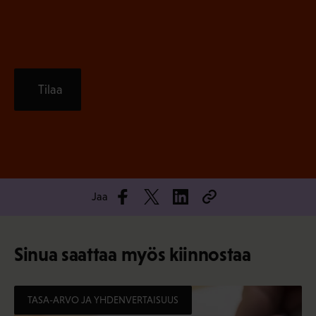
)
Tilaa
Jaa
Sinua saattaa myös kiinnostaa
TASA-ARVO JA YHDENVERTAISUUS