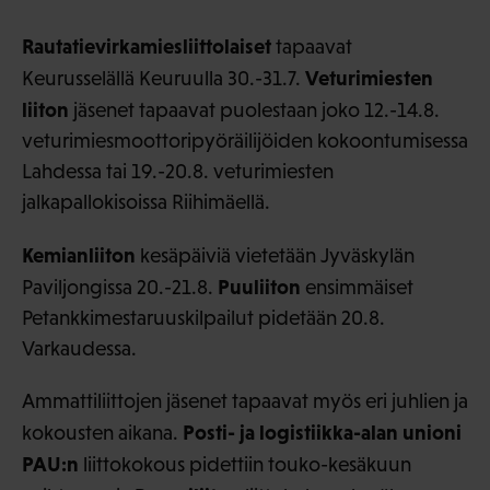
Rautatievirkamiesliittolaiset
tapaavat
Veturimiesten
Keurusselällä Keuruulla 30.-31.7.
liiton
jäsenet tapaavat puolestaan joko 12.-14.8.
veturimiesmoottoripyöräilijöiden kokoontumisessa
Lahdessa tai 19.-20.8. veturimiesten
jalkapallokisoissa Riihimäellä.
Kemianliiton
kesäpäiviä vietetään Jyväskylän
Puuliiton
Paviljongissa 20.-21.8.
ensimmäiset
Petankkimestaruuskilpailut pidetään 20.8.
Varkaudessa.
Ammattiliittojen jäsenet tapaavat myös eri juhlien ja
Posti- ja logistiikka-alan unioni
kokousten aikana.
PAU:n
liittokokous pidettiin touko-kesäkuun