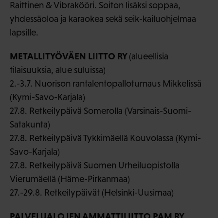
Raittinen & Vibrakööri. Soiton lisäksi soppaa,
yhdessäoloa ja karaokea sekä seik-kailuohjelmaa
lapsille.
METALLITYÖVÄEN LIITTO RY
(alueellisia
tilaisuuksia, alue suluissa)
2.-3.7. Nuorison rantalentopalloturnaus Mikkelissä
(Kymi-Savo-Karjala)
27.8. Retkeilypäivä Somerolla (Varsinais-Suomi-
Satakunta)
27.8. Retkeilypäivä Tykkimäellä Kouvolassa (Kymi-
Savo-Karjala)
27.8. Retkeilypäivä Suomen Urheiluopistolla
Vierumäellä (Häme-Pirkanmaa)
27.-29.8. Retkeilypäivät (Helsinki-Uusimaa)
PALVELUALOJEN AMMATTILIITTO PAM RY