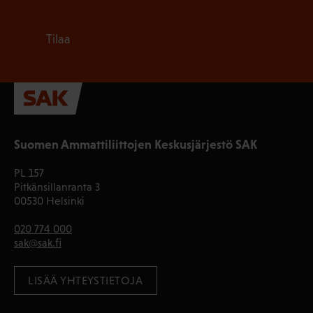
Tilaa
Suomen Ammattiliittojen Keskusjärjestö SAK
PL 157
Pitkänsillanranta 3
00530 Helsinki
020 774 000
sak@sak.fi
LISÄÄ YHTEYSTIETOJA