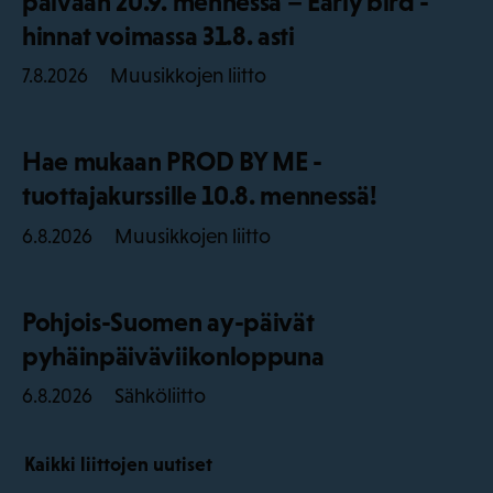
päivään 20.9. mennessä – Early bird -
hinnat voimassa 31.8. asti
Muusikkojen liitto
7.8.2026
Hae mukaan PROD BY ME -
tuottajakurssille 10.8. mennessä!
Muusikkojen liitto
6.8.2026
Pohjois-Suomen ay-päivät
pyhäinpäiväviikonloppuna
Sähköliitto
6.8.2026
Kaikki liittojen uutiset