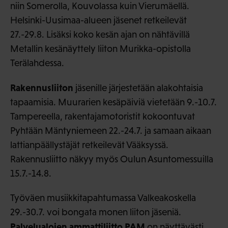
niin Somerolla, Kouvolassa kuin Vierumäellä.
Helsinki-Uusimaa-alueen jäsenet retkeilevät
27.-29.8. Lisäksi koko kesän ajan on nähtävillä
Metallin kesänäyttely liiton Murikka-opistolla
Terälahdessa.
Rakennusliiton
jäsenille järjestetään alakohtaisia
tapaamisia. Muurarien kesäpäiviä vietetään 9.-10.7.
Tampereella, rakentajamotoristit kokoontuvat
Pyhtään Mäntyniemeen 22.-24.7. ja samaan aikaan
lattianpäällystäjät retkeilevät Vääksyssä.
Rakennusliitto näkyy myös Oulun Asuntomessuilla
15.7.-14.8.
Työväen musiikkitapahtumassa Valkeakoskella
29.-30.7. voi bongata monen liiton jäseniä.
Palvelualojen ammattiliitto PAM
on näyttävästi