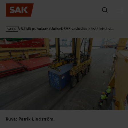
Hyppää
sisältöön
s
Näistä puhutaan
Uutiset
SAK vastustaa lakisääteistä vi…
a
k
·
f
i
Kuva: Patrik Lindström.