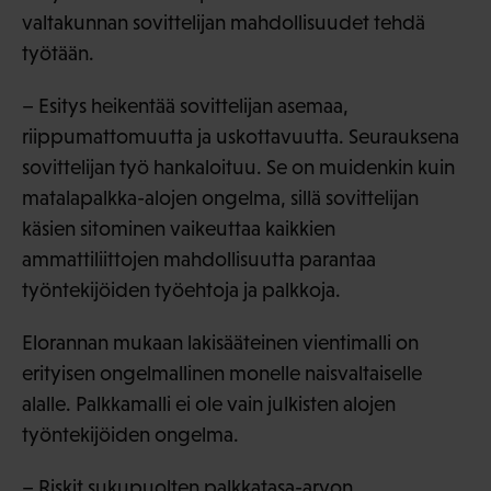
valtakunnan sovittelijan mahdollisuudet tehdä
työtään.
– Esitys heikentää sovittelijan asemaa,
riippumattomuutta ja uskottavuutta. Seurauksena
sovittelijan työ hankaloituu. Se on muidenkin kuin
matalapalkka-alojen ongelma, sillä sovittelijan
käsien sitominen vaikeuttaa kaikkien
ammattiliittojen mahdollisuutta parantaa
työntekijöiden työehtoja ja palkkoja.
Elorannan mukaan lakisääteinen vientimalli on
erityisen ongelmallinen monelle naisvaltaiselle
alalle. Palkkamalli ei ole vain julkisten alojen
työntekijöiden ongelma.
– Riskit sukupuolten palkkatasa-arvon