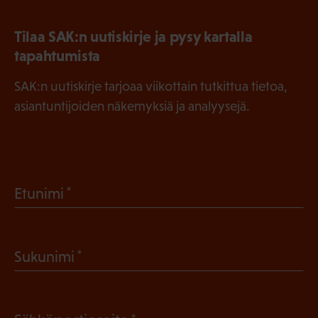
Tilaa SAK:n uutiskirje ja pysy kartalla
tapahtumista
SAK:n uutiskirje tarjoaa viikottain tutkittua tietoa,
asiantuntijoiden näkemyksiä ja analyysejä.
(
Etunimi
P
a
(
Sukunimi
k
P
o
a
l
(