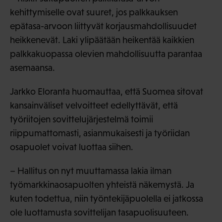
kehittymiselle ovat suuret, jos palkkauksen
epätasa-arvoon liittyvät korjausmahdollisuudet
heikkenevät. Laki ylipäätään heikentää kaikkien
palkkakuopassa olevien mahdollisuutta parantaa
asemaansa.
Jarkko Eloranta huomauttaa, että Suomea sitovat
kansainväliset velvoitteet edellyttävät, että
työriitojen sovittelujärjestelmä toimii
riippumattomasti, asianmukaisesti ja työriidan
osapuolet voivat luottaa siihen.
– Hallitus on nyt muuttamassa lakia ilman
työmarkkinaosapuolten yhteistä näkemystä. Ja
kuten todettua, niin työntekijäpuolella ei jatkossa
ole luottamusta sovittelijan tasapuolisuuteen.