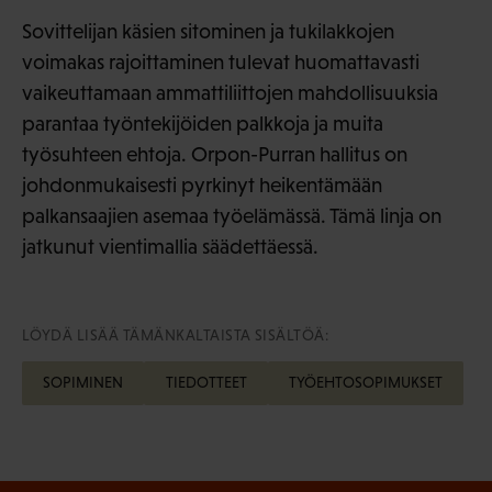
Sovittelijan käsien sitominen ja tukilakkojen
voimakas rajoittaminen tulevat huomattavasti
vaikeuttamaan ammattiliittojen mahdollisuuksia
parantaa työntekijöiden palkkoja ja muita
työsuhteen ehtoja. Orpon-Purran hallitus on
johdonmukaisesti pyrkinyt heikentämään
palkansaajien asemaa työelämässä. Tämä linja on
jatkunut vientimallia säädettäessä.
LÖYDÄ LISÄÄ TÄMÄNKALTAISTA SISÄLTÖÄ:
SOPIMINEN
TIEDOTTEET
TYÖEHTOSOPIMUKSET