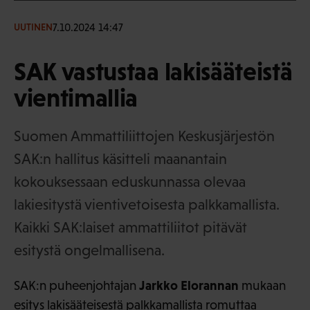
7.10.2024 14:47
UUTINEN
SAK vastustaa lakisääteistä
vientimallia
Suomen Ammattiliittojen Keskusjärjestön
SAK:n hallitus käsitteli maanantain
kokouksessaan eduskunnassa olevaa
lakiesitystä vientivetoisesta palkkamallista.
Kaikki SAK:laiset ammattiliitot pitävät
esitystä ongelmallisena.
Jarkko Elorannan
SAK:n puheenjohtajan
mukaan
esitys lakisääteisestä palkkamallista romuttaa