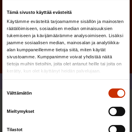
)
Tämä sivusto käyttää evästeitä
Käytämme evästeitä tarjoamamme sisällön ja mainosten
räätälöimiseen, sosiaalisen median ominaisuuksien
tukemiseen ja kävijämäärämme analysoimiseen. Lisäksi
Tilaa
jaamme sosiaalisen median, mainosalan ja analytiikka-
alan kumppaneillemme tietoja siitä, miten käytät
sivustoamme. Kumppanimme voivat yhdistää näitä
tietoja muihin tietoihin, joita olet antanut heille tai joita on
kerätty, kun olet käyttänyt heidän palvelujaan.
Jaa
Suostumuksen
Välttämätön
valinta
Sinua saattaa myös kiinnostaa
Mieltymykset
TYÖEHTOSOPIMUKSET JA SOPIMINEN
Tilastot