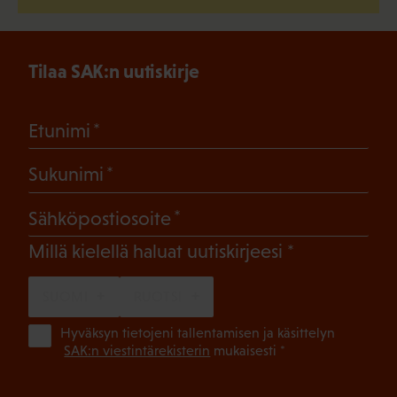
Tilaa SAK:n uutiskirje
(Pakollinen)
Etunimi
(Pakollinen)
Sukunimi
(Pakollinen)
Sähköpostiosoite
(Pakollinen)
Millä kielellä haluat uutiskirjeesi
SUOMI
RUOTSI
(Pa
Hyväksyn tietojeni tallentamisen ja käsittelyn
SAK:n viestintärekisterin
mukaisesti *