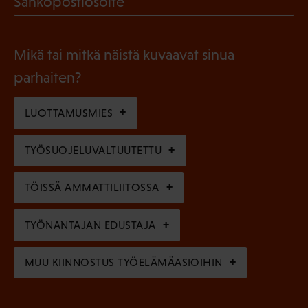
Sähköpostiosoite
k
l
P
o
i
a
l
Mikä tai mitkä näistä kuvaavat sinua
n
k
l
parhaiten?
e
o
i
n
l
LUOTTAMUSMIES
n
)
l
e
TYÖSUOJELUVALTUUTETTU
i
n
n
)
TÖISSÄ AMMATTILIITOSSA
e
n
TYÖNANTAJAN EDUSTAJA
)
MUU KIINNOSTUS TYÖELÄMÄASIOIHIN