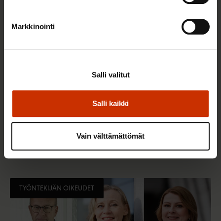
Markkinointi
Salli valitut
Salli kaikki
24.6.2026 6:50
SAK:n selvitys: Hallituksen politiikka on
Vain välttämättömät
vähentänyt luottamusta työpaikoilla
TYÖNTEKIJÄN OIKEUDET