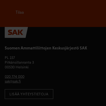
Tilaa
Suomen Ammattiliittojen Keskusjärjestö SAK
PL 157
Pitkänsillanranta 3
00530 Helsinki
020 774 000
sak@sak.fi
LISÄÄ YHTEYSTIETOJA