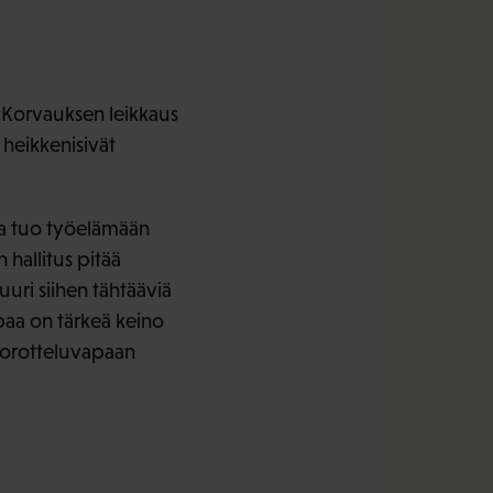
 Korvauksen leikkaus
 heikkenisivät
ka tuo työelämään
hallitus pitää
uuri siihen tähtääviä
apaa on tärkeä keino
uorotteluvapaan