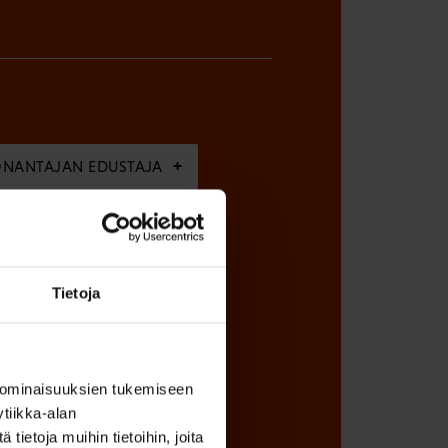
ÖNANTAJAN EDUSTAJA
Tietoja
 ominaisuuksien tukemiseen
tiikka-alan
ietoja muihin tietoihin, joita