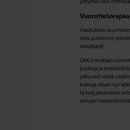
yritysten olisi otetta
Vuorotteluvapaat
Hallituksen suunnitel
iskisi pahimmin pieni
oleellisesti.
SAK:n mukaan vuorotte
joustoja ja mahdollist
jatkuvasti esillä vaat
keinoja ollaan nyt lei
työssä jaksamisen edi
ehtojen heikentämistä