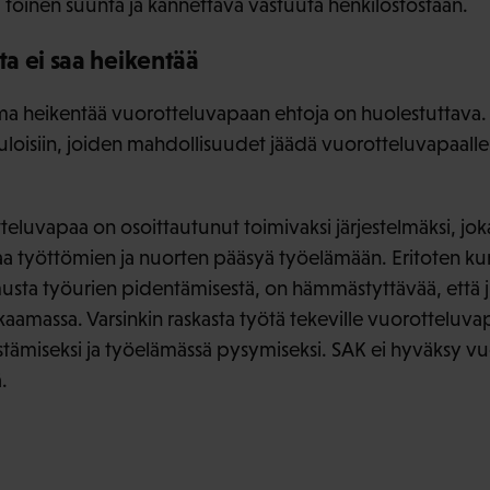
va toinen suunta ja kannettava vastuuta henkilöstöstään.
a ei saa heikentää
ma heikentää vuorotteluvapaan ehtoja on huolestuttava.
tuloisiin, joiden mahdollisuudet jäädä vuorotteluvapaalle
luvapaa on osoittautunut toimivaksi järjestelmäksi, jo
aa työttömien ja nuorten pääsyä työelämään. Eritoten kun 
imusta työurien pidentämisestä, on hämmästyttävää, että j
kkaamassa. Varsinkin raskasta työtä tekeville vuorotteluv
stämiseksi ja työelämässä pysymiseksi. SAK ei hyväksy v
.