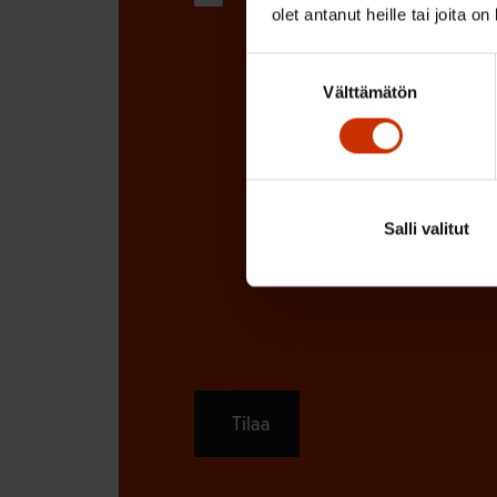
olet antanut heille tai joita o
Suostumuksen
Välttämätön
valinta
Salli valitut
Tilaa