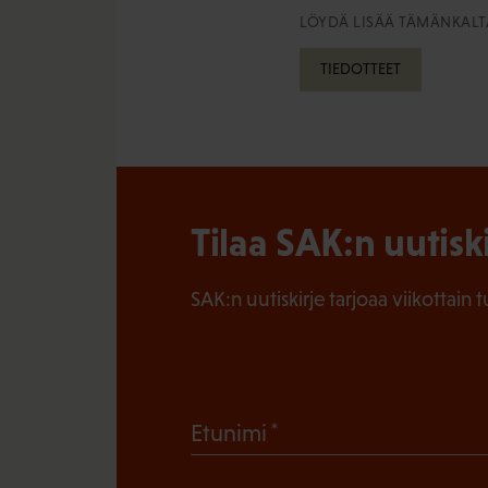
LÖYDÄ LISÄÄ TÄMÄNKALTA
TIEDOTTEET
Tilaa SAK:n uutisk
SAK:n uutiskirje tarjoaa viikottain 
(
Etunimi
P