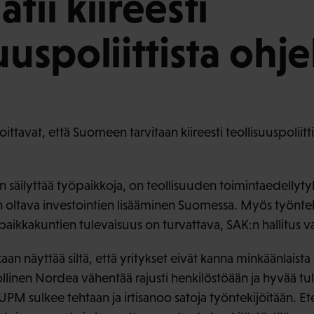
tii kiireesti
uuspoliittista ohj
soittavat, että Suomeen tarvitaan kiireesti teollisuuspolii
 säilyttää työpaikkoja, on teollisuuden toimintaedellyty
n oltava investointien lisääminen Suomessa. Myös työnte
paikkakuntien tulevaisuus on turvattava, SAK:n hallitus va
an näyttää siltä, että yritykset eivät kanna minkäänlaista
ollinen Nordea vähentää rajusti henkilöstöään ja hyvää tu
UPM sulkee tehtaan ja irtisanoo satoja työntekijöitään. E