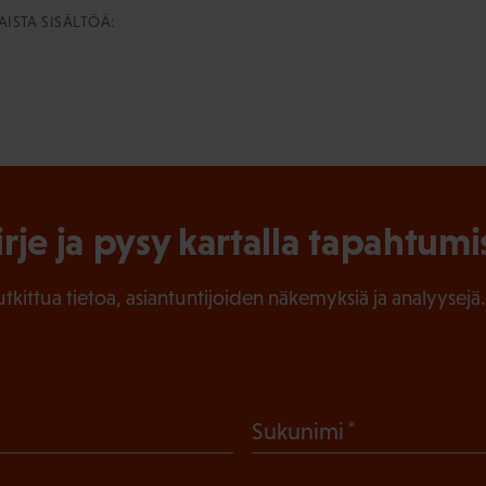
ISTA SISÄLTÖÄ:
irje ja pysy kartalla tapahtumi
tutkittua tietoa, asiantuntijoiden näkemyksiä ja analyysejä.
(
Sukunimi
P