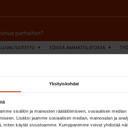
a
k
o
l
 sinua parhaiten?
l
LUVALTUUTETTU
TÖISSÄ AMMATTILIITOSSA
TY
i
n
IHIN
e
n
Yksityiskohdat
(
si
)
P
itä
a
mme sisällön ja mainosten räätälöimiseen, sosiaalisen median
k
iseen. Lisäksi jaamme sosiaalisen median, mainosalan ja analy
o
(
, miten käytät sivustoamme. Kumppanimme voivat yhdistää näitä t
en ja käsittelyn
SAK:n viestintärekisterin
mukaisesti *