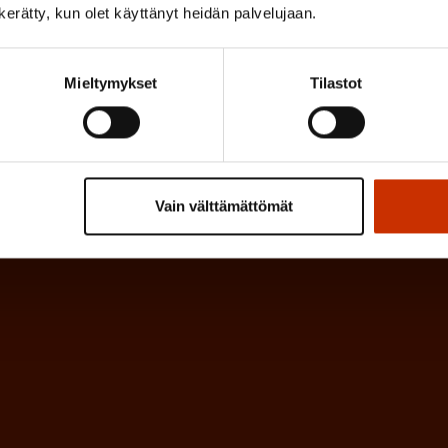
n kerätty, kun olet käyttänyt heidän palvelujaan.
P
l
a
l
k
Mieltymykset
Tilastot
i
o
n
l
e
l
i
n
n
Vain välttämättömät
)
e
n
)