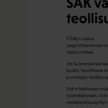
SAK vaa
teollis
Laajat irtisanomiset o
hallitus toteaa.
Jos Suomessa halutaan
huolta. Tavoitteena o
ja vanhojen teollisuus
SAK:n hallituksen muka
työntekijöistään. Voit
metsäteollisuusyritys 