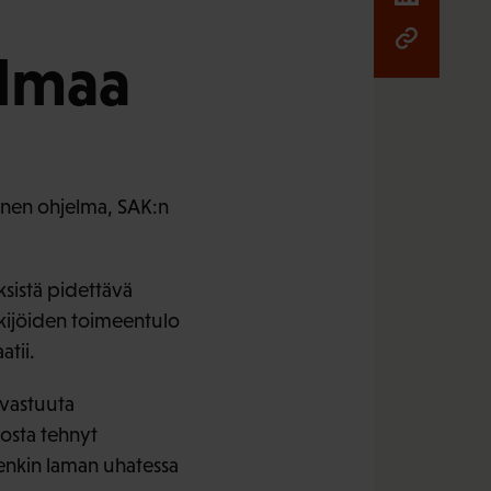
elmaa
ttinen ohjelma, SAK:n
ksistä pidettävä
kijöiden toimeentulo
atii.
 vastuuta
losta tehnyt
tenkin laman uhatessa