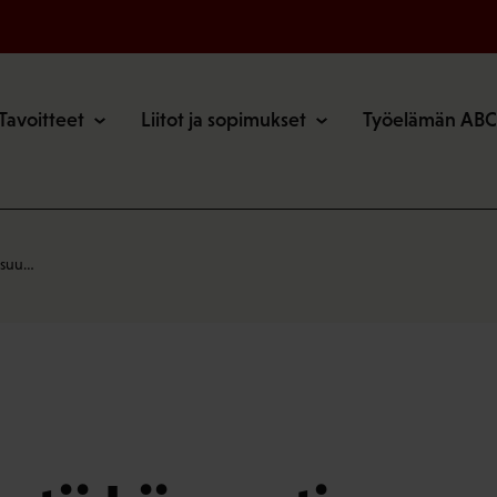
o
Tavoitteet
Liitot ja sopimukset
Työelämän ABC
lisuu…