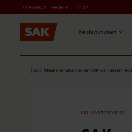
Secondary
Hyppää
Yhteystiedot
Medialle
FI
SV
EN
sisältöön
Päävalikk
Näistä puhutaan
s
Näistä puhutaan
Uutiset
SAK vaatii kiireesti teol
a
k
·
f
i
5.9.2011 12:23
UUTINEN