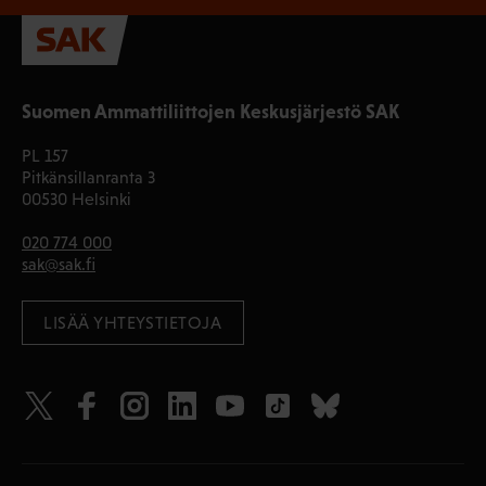
Suomen Ammattiliittojen Keskusjärjestö SAK
PL 157
Pitkänsillanranta 3
00530 Helsinki
020 774 000
sak@sak.fi
LISÄÄ YHTEYSTIETOJA