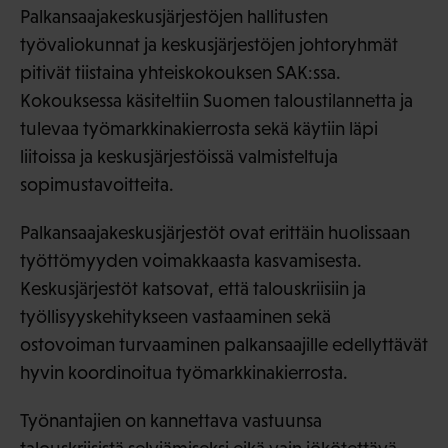
Palkansaajakeskusjärjestöjen hallitusten
työvaliokunnat ja keskusjärjestöjen johtoryhmät
pitivät tiistaina yhteiskokouksen SAK:ssa.
Kokouksessa käsiteltiin Suomen taloustilannetta ja
tulevaa työmarkkinakierrosta sekä käytiin läpi
liitoissa ja keskusjärjestöissä valmisteltuja
sopimustavoitteita.
Palkansaajakeskusjärjestöt ovat erittäin huolissaan
työttömyyden voimakkaasta kasvamisesta.
Keskusjärjestöt katsovat, että talouskriisiin ja
työllisyyskehitykseen vastaaminen sekä
ostovoiman turvaaminen palkansaajille edellyttävät
hyvin koordinoitua työmarkkinakierrosta.
Työnantajien on kannettava vastuunsa