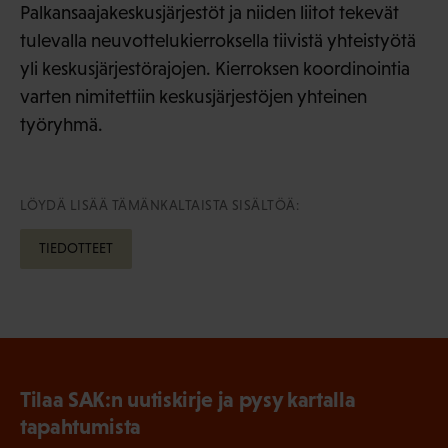
Palkansaajakeskusjärjestöt ja niiden liitot tekevät
tulevalla neuvottelukierroksella tiivistä yhteistyötä
yli keskusjärjestörajojen. Kierroksen koordinointia
varten nimitettiin keskusjärjestöjen yhteinen
työryhmä.
LÖYDÄ LISÄÄ TÄMÄNKALTAISTA SISÄLTÖÄ:
TIEDOTTEET
Tilaa SAK:n uutiskirje ja pysy kartalla
tapahtumista