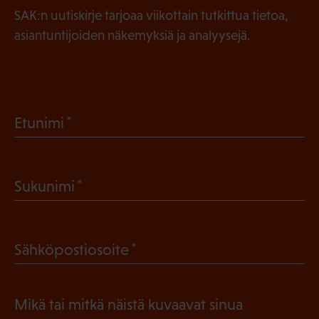
SAK:n uutiskirje tarjoaa viikottain tutkittua tietoa,
asiantuntijoiden näkemyksiä ja analyysejä.
(
Etunimi
P
a
(
Sukunimi
k
P
o
a
l
(
Sähköpostiosoite
k
l
P
o
i
a
l
Mikä tai mitkä näistä kuvaavat sinua
n
k