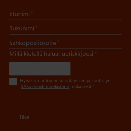
(Pakollinen)
Etunimi
(Pakollinen)
Sukunimi
(Pakollinen)
Sähköpostiosoite
(Pakollinen)
Millä kielellä haluat uutiskirjeesi
SUOMI
RUOTSI
(Pa
Hyväksyn tietojeni tallentamisen ja käsittelyn
SAK:n viestintärekisterin
mukaisesti *
Tilaa