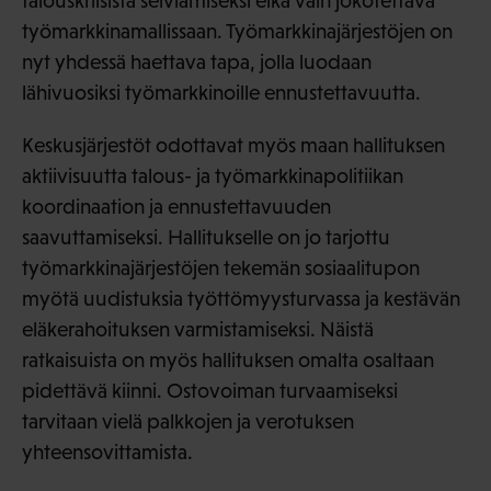
talouskriisistä selviämiseksi eikä vain jökötettävä
työmarkkinamallissaan. Työmarkkinajärjestöjen on
nyt yhdessä haettava tapa, jolla luodaan
lähivuosiksi työmarkkinoille ennustettavuutta.
Keskusjärjestöt odottavat myös maan hallituksen
aktiivisuutta talous- ja työmarkkinapolitiikan
koordinaation ja ennustettavuuden
saavuttamiseksi. Hallitukselle on jo tarjottu
työmarkkinajärjestöjen tekemän sosiaalitupon
myötä uudistuksia työttömyysturvassa ja kestävän
eläkerahoituksen varmistamiseksi. Näistä
ratkaisuista on myös hallituksen omalta osaltaan
pidettävä kiinni. Ostovoiman turvaamiseksi
tarvitaan vielä palkkojen ja verotuksen
yhteensovittamista.