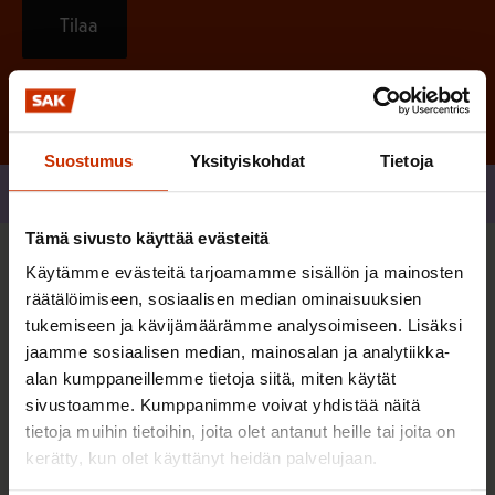
Tilaa
Suostumus
Yksityiskohdat
Tietoja
Jaa
Tämä sivusto käyttää evästeitä
Käytämme evästeitä tarjoamamme sisällön ja mainosten
Sinua saattaa myös kiinnostaa
räätälöimiseen, sosiaalisen median ominaisuuksien
tukemiseen ja kävijämäärämme analysoimiseen. Lisäksi
jaamme sosiaalisen median, mainosalan ja analytiikka-
TASA-ARVO JA YHDENVERTAISUUS
alan kumppaneillemme tietoja siitä, miten käytät
sivustoamme. Kumppanimme voivat yhdistää näitä
tietoja muihin tietoihin, joita olet antanut heille tai joita on
kerätty, kun olet käyttänyt heidän palvelujaan.