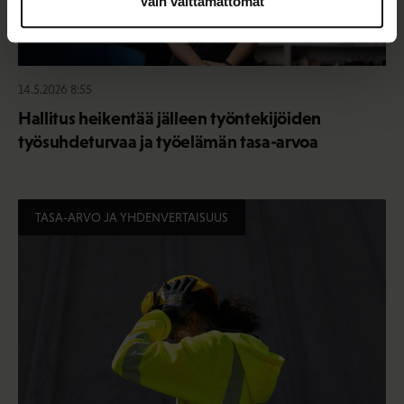
Vain välttämättömät
14.5.2026 8:55
Hallitus heikentää jälleen työntekijöiden
työsuhdeturvaa ja työelämän tasa-arvoa
TASA-ARVO JA YHDENVERTAISUUS