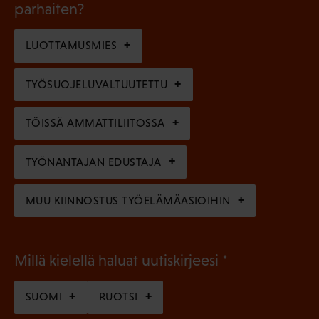
l
parhaiten?
e
o
i
n
l
LUOTTAMUSMIES
n
)
l
e
TYÖSUOJELUVALTUUTETTU
i
n
n
)
TÖISSÄ AMMATTILIITOSSA
e
n
TYÖNANTAJAN EDUSTAJA
)
MUU KIINNOSTUS TYÖELÄMÄASIOIHIN
(
Millä kielellä haluat uutiskirjeesi
P
SUOMI
RUOTSI
a