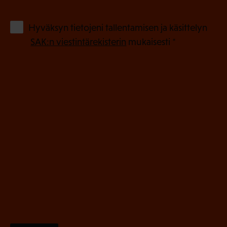
k
o
(
Hyväksyn tietojeni tallentamisen ja käsittelyn
P
l
SAK:n viestintärekisterin
mukaisesti *
a
l
k
i
o
n
l
e
l
i
n
n
)
e
n
)