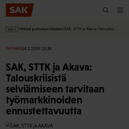
Hyppää
sisältöön
s
Näistä puhutaan
Uutiset
SAK, STTK ja Akava: Talouskrii…
a
k
·
24.2.2009 15:38
UUTINEN
f
i
SAK, STTK ja Akava:
Talouskriisistä
selviämiseen tarvitaan
työmarkkinoiden
ennustettavuutta