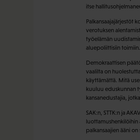
itse hallitusohjelmane
Palkansaajajärjestöt k
verotuksen alentamist
työelämän uudistamin
aluepoliittisiin toimi
Demokraattisen päätö
vaalilta on huolestutt
käyttämättä. Mitä us
kuuluu eduskunnan ty
kansanedustajia, jotk
SAK:n, STTK:n ja AKAV
luottamushenkilöihin 
palkansaajien ääni on