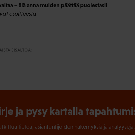
valtaa – älä anna muiden päättää puolestasi!
yvät osoitteesta
ISTA SISÄLTÖÄ:
irje ja pysy kartalla tapahtumi
tutkittua tietoa, asiantuntijoiden näkemyksiä ja analyysejä.