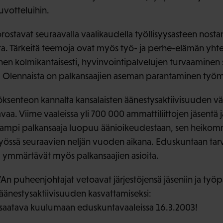
uvotteluihin.
orostavat seuraavalla vaalikaudella työllisyysasteen nosta
a. Tärkeitä teemoja ovat myös työ- ja perhe-elämän yht
en kolmikantaisesti, hyvinvointipalvelujen turvaaminen
in. Olennaista on palkansaajien aseman parantaminen työma
ksenteon kannalta kansalaisten äänestysaktiivisuuden v
avaa. Viime vaaleissa yli 700 000 ammattiliittojen jäsentä j
eampi palkansaaja luopuu äänioikeudestaan, sen heikomm
össä seuraavien neljän vuoden aikana. Eduskuntaan tarv
a ymmärtävät myös palkansaajien asioita.
An puheenjohtajat vetoavat järjestöjensä jäseniin ja työ
äänestysaktiivisuuden kasvattamiseksi:
 saatava kuulumaan eduskuntavaaleissa 16.3.2003!