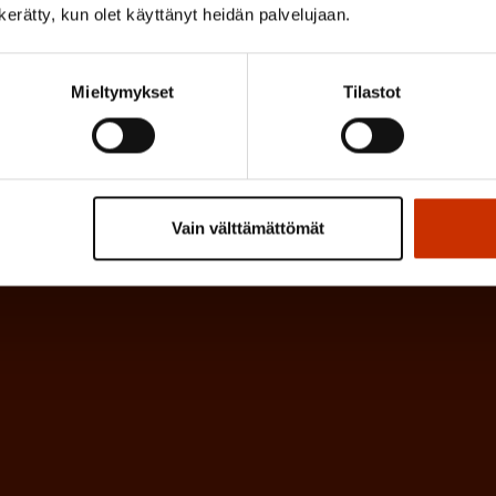
(
si
)
n kerätty, kun olet käyttänyt heidän palvelujaan.
P
a
Mieltymykset
Tilastot
k
o
l
l
Vain välttämättömät
i
n
e
n
)