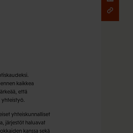
tiskaudeksi.
n ennen kaikkea
ärkeää, että
 yhteistyö.
iset yhteiskunnalliset
, järjestöt haluavat
hdokkaiden kanssa sekä