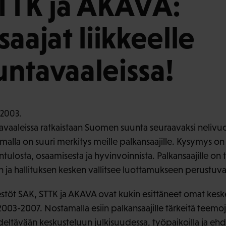
TTK ja AKAVA:
aajat liikkeelle
ntavaaleissa!
aaleissa ratkaistaan Suomen suunta seuraavaksi nelivuo
jelmalla on suuri merkitys meille palkansaajille. Kysymys o
tulosta, osaamisesta ja hyvinvoinnista. Palkansaajille on t
n ja hallituksen kesken vallitsee luottamukseen perustuva
estöt SAK, STTK ja AKAVA ovat kukin esittäneet omat keske
2003-2007. Nostamalla esiin palkansaajille tärkeitä teemoja
edeltävään keskusteluun julkisuudessa, työpaikoilla ja e