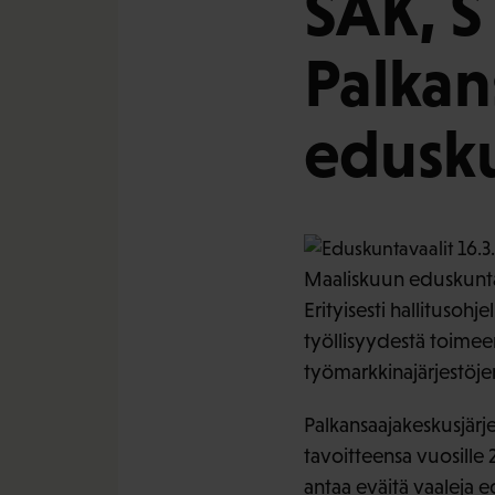
SAK, S
Palkans
edusku
Maaliskuun eduskuntav
Erityisesti hallitusoh
työllisyydestä toimeen
työmarkkinajärjestöje
Palkansaajakeskusjärj
tavoitteensa vuosille 
antaa eväitä vaaleja 