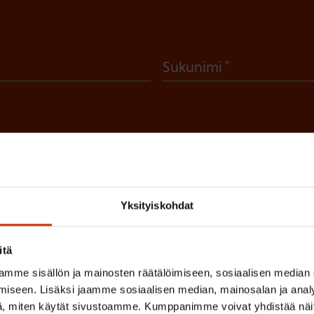
(
Sukunimi
P
a
k
o
l
 sinua parhaiten?
l
Yksityiskohdat
LUVALTUUTETTU
TÖISSÄ AMMATTILIITOSSA
TY
i
n
itä
IHIN
e
mme sisällön ja mainosten räätälöimiseen, sosiaalisen median
iseen. Lisäksi jaamme sosiaalisen median, mainosalan ja analy
n
, miten käytät sivustoamme. Kumppanimme voivat yhdistää näitä t