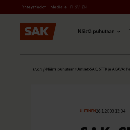
Secondary
Hyppää
Yhteystiedot
Medialle
FI
SV
EN
sisältöön
Päävalikk
Näistä puhutaan
s
Näistä puhutaan
Uutiset
SAK, STTK ja AKAVA: P
a
k
·
f
i
28.1.2003 13:04
UUTINEN