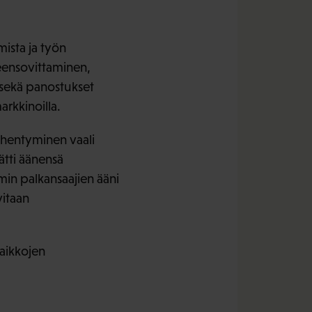
mista ja työn
eensovittaminen,
 sekä panostukset
rkkinoilla.
ähentyminen vaali
ätti äänensä
in palkansaajien ääni
itaan
paikkojen