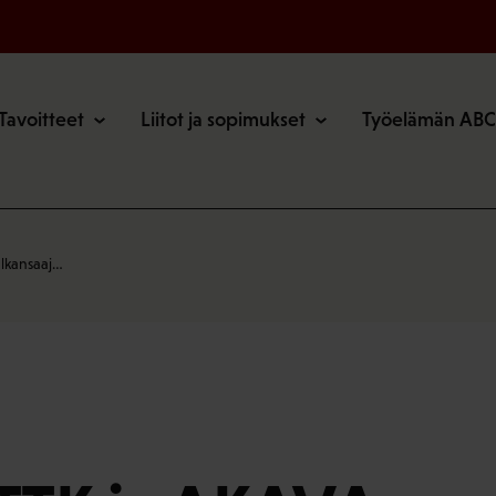
o
Tavoitteet
Liitot ja sopimukset
Työelämän ABC
alkansaaj…