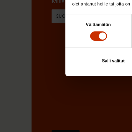
Millä kielellä haluat uutiskirjee
)
olet antanut heille tai joita o
e
SUOMI
RUOTSI
n
Suostumuksen
Välttämätön
valinta
)
Salli valitut