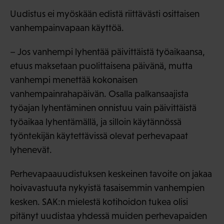
Uudistus ei myöskään edistä riittävästi osittaisen
vanhempainvapaan käyttöä.
– Jos vanhempi lyhentää päivittäistä työaikaansa,
etuus maksetaan puolittaisena päivänä, mutta
vanhempi menettää kokonaisen
vanhempainrahapäivän. Osalla palkansaajista
työajan lyhentäminen onnistuu vain päivittäistä
työaikaa lyhentämällä, ja silloin käytännössä
työntekijän käytettävissä olevat perhevapaat
lyhenevät.
Perhevapaauudistuksen keskeinen tavoite on jakaa
hoivavastuuta nykyistä tasaisemmin vanhempien
kesken. SAK:n mielestä kotihoidon tukea olisi
pitänyt uudistaa yhdessä muiden perhevapaiden