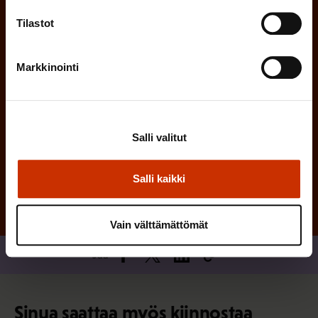
n
)
e
Tilastot
n
)
Markkinointi
Salli valitut
Tilaa
Salli kaikki
Vain välttämättömät
Jaa
Sinua saattaa myös kiinnostaa