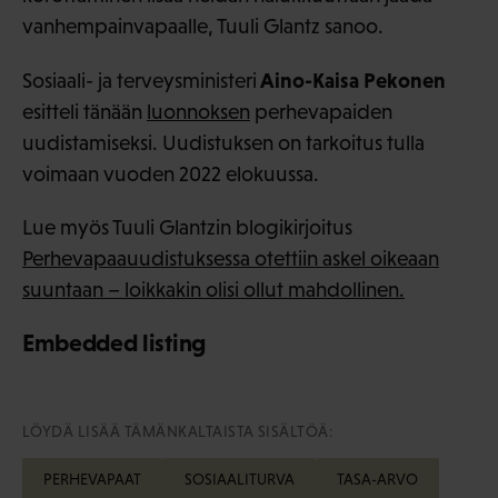
vanhempainvapaalle, Tuuli Glantz sanoo.
Aino-Kaisa Pekonen
Sosiaali- ja terveysministeri
esitteli tänään
luonnoksen
perhevapaiden
uudistamiseksi. Uudistuksen on tarkoitus tulla
voimaan vuoden 2022 elokuussa.
Lue myös Tuuli Glantzin blogikirjoitus
Perhevapaauudistuksessa otettiin askel oikeaan
suuntaan – loikkakin olisi ollut mahdollinen.
Embedded listing
LÖYDÄ LISÄÄ TÄMÄNKALTAISTA SISÄLTÖÄ:
PERHEVAPAAT
SOSIAALITURVA
TASA-ARVO