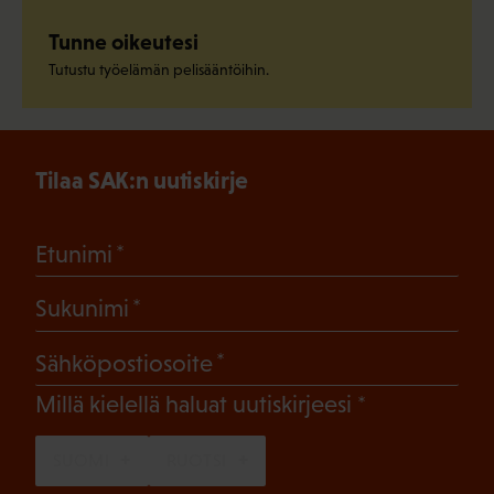
Tunne oikeutesi
Tutustu työelämän pelisääntöihin.
Tilaa SAK:n uutiskirje
(Pakollinen)
Etunimi
(Pakollinen)
Sukunimi
(Pakollinen)
Sähköpostiosoite
(Pakollinen)
Millä kielellä haluat uutiskirjeesi
SUOMI
RUOTSI