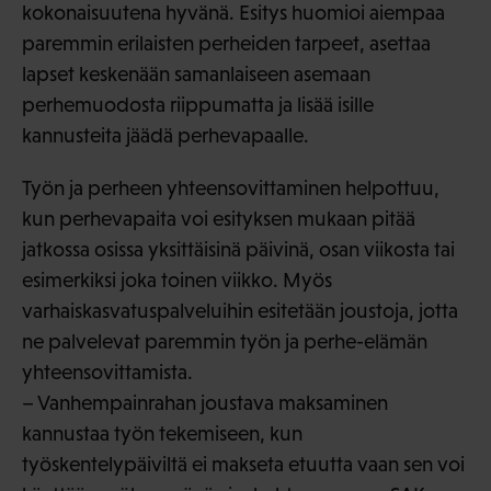
kokonaisuutena hyvänä. Esitys huomioi aiempaa
paremmin erilaisten perheiden tarpeet, asettaa
lapset keskenään samanlaiseen asemaan
perhemuodosta riippumatta ja lisää isille
kannusteita jäädä perhevapaalle.
Työn ja perheen yhteensovittaminen helpottuu,
kun perhevapaita voi esityksen mukaan pitää
jatkossa osissa yksittäisinä päivinä, osan viikosta tai
esimerkiksi joka toinen viikko. Myös
varhaiskasvatuspalveluihin esitetään joustoja, jotta
ne palvelevat paremmin työn ja perhe-elämän
yhteensovittamista.
– Vanhempainrahan joustava maksaminen
kannustaa työn tekemiseen, kun
työskentelypäiviltä ei makseta etuutta vaan sen voi