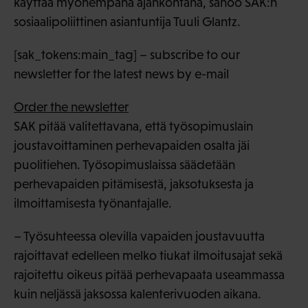
käyttää myöhempänä ajankohtana, sanoo SAK:n
sosiaalipoliittinen asiantuntija Tuuli Glantz.
[sak_tokens:main_tag] – subscribe to our
newsletter for the latest news by e-mail
Order the newsletter
SAK pitää valitettavana, että työsopimuslain
joustavoittaminen perhevapaiden osalta jäi
puolitiehen. Työsopimuslaissa säädetään
perhevapaiden pitämisestä, jaksotuksesta ja
ilmoittamisesta työnantajalle.
– Työsuhteessa olevilla vapaiden joustavuutta
rajoittavat edelleen melko tiukat ilmoitusajat sekä
rajoitettu oikeus pitää perhevapaata useammassa
kuin neljässä jaksossa kalenterivuoden aikana.