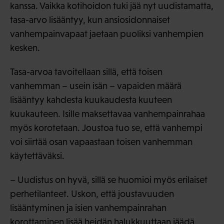
kanssa. Vaikka kotihoidon tuki jää nyt uudistamatta,
tasa-arvo lisääntyy, kun ansiosidonnaiset
vanhempainvapaat jaetaan puoliksi vanhempien
kesken.
Tasa-arvoa tavoitellaan sillä, että toisen
vanhemman – usein isän – vapaiden määrä
lisääntyy kahdesta kuukaudesta kuuteen
kuukauteen. Isille maksettavaa vanhempainrahaa
myös korotetaan. Joustoa tuo se, että vanhempi
voi siirtää osan vapaastaan toisen vanhemman
käytettäväksi.
– Uudistus on hyvä, sillä se huomioi myös erilaiset
perhetilanteet. Uskon, että joustavuuden
lisääntyminen ja isien vanhempainrahan
korottaminen lisää heidän halukkuuttaan jäädä