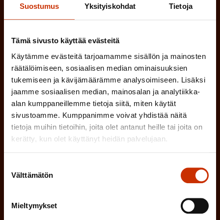
Suostumus
Yksityiskohdat
Tietoja
MUU KIINNOSTUS TYÖELÄMÄASIOIHIN
Tämä sivusto käyttää evästeitä
(
Millä kielellä haluat uutiskirjeesi
Käytämme evästeitä tarjoamamme sisällön ja mainosten
P
räätälöimiseen, sosiaalisen median ominaisuuksien
SUOMI
RUOTSI
a
tukemiseen ja kävijämäärämme analysoimiseen. Lisäksi
jaamme sosiaalisen median, mainosalan ja analytiikka-
k
alan kumppaneillemme tietoja siitä, miten käytät
o
(
sivustoamme. Kumppanimme voivat yhdistää näitä
Hyväksyn tietojeni tallentamisen ja käsittelyn
tietoja muihin tietoihin, joita olet antanut heille tai joita on
P
l
SAK:n viestintärekisterin
mukaisesti *
kerätty, kun olet käyttänyt heidän palvelujaan.
a
l
k
i
Suostumuksen
o
Välttämätön
n
valinta
l
e
l
Mieltymykset
i
n