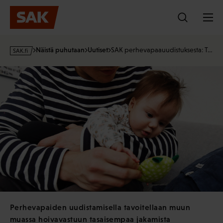
Hyppää
sisältöön
s
Näistä puhutaan
Uutiset
SAK perhevapaauudistuksesta: T…
a
k
·
f
i
Perhevapaiden uudistamisella tavoitellaan muun
muassa hoivavastuun tasaisempaa jakamista