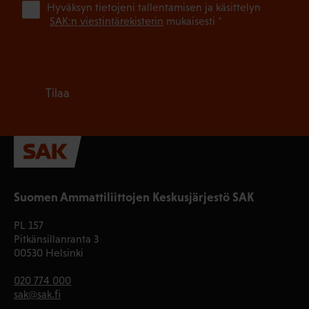
(Pa
Hyväksyn tietojeni tallentamisen ja käsittelyn
SAK:n viestintärekisterin
mukaisesti *
Tilaa
Suomen Ammattiliittojen Keskusjärjestö SAK
PL 157
Pitkänsillanranta 3
00530 Helsinki
020 774 000
sak@sak.fi