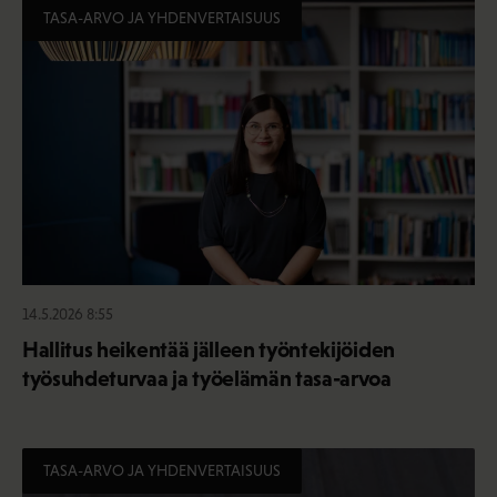
TASA-ARVO JA YHDENVERTAISUUS
14.5.2026 8:55
Hallitus heikentää jälleen työntekijöiden
työsuhdeturvaa ja työelämän tasa-arvoa
TASA-ARVO JA YHDENVERTAISUUS