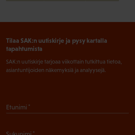
Tilaa SAK:n uutiskirje ja pysy kartalla
tapahtumista
SAK:n uutiskirje tarjoaa viikottain tutkittua tietoa,
asiantuntijoiden näkemyksiä ja analyysejä.
(
Etunimi
P
a
(
Sukunimi