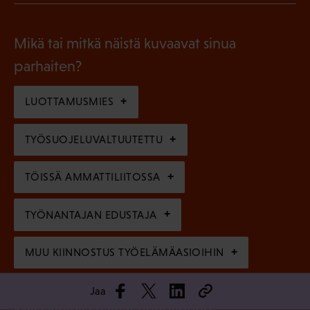
l
P
o
i
a
l
Mikä tai mitkä näistä kuvaavat sinua
n
k
l
parhaiten?
e
o
i
n
l
LUOTTAMUSMIES
n
)
l
e
TYÖSUOJELUVALTUUTETTU
i
n
n
)
TÖISSÄ AMMATTILIITOSSA
e
n
TYÖNANTAJAN EDUSTAJA
)
MUU KIINNOSTUS TYÖELÄMÄASIOIHIN
Jaa
(