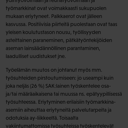
ydintyövoimaan ja reunatyövoimaan ja
työmarkkinat ovat voimakkaasti sukupuolen
mukaan eriytyneet. Palkkaerot ovat jälleen
kasvussa. Positiivisia piirteitä puolestaan ovat taas
yleisen koulutustason nousu, työllisyyden
asteittainen paraneminen, pätkätyöntekijöiden
aseman lainsäädännöllinen parantaminen,
laadulliset uudistukset jne.
Työelämän muutos on johtanut myös mm.
työsuhteiden pirstoutumiseen: jo useampi kuin
joka neljäs (26 %) SAK:lainen työskentelee osa-
ja/tai määräaikaisena tai muussa ns. epätyypillisessä
työsuhteessa. Eriytyminen erilaisiin työmarkkina-
asemiin aiheuttaa eriytyneitä palvelutarpeita ja
odotuksia ay-liikkeeltä. Toisaalta
vakiintumattomissa työsuhteissa työskentelevät