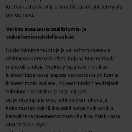
luottamushenkilöt ja ammattiosastot, joiden työtä
on tuettava.
Verkko avaa uusia osallistumis- ja
vaikuttamismahdollisuuksia
Uusia toimintamuotoja ja vaikuttamiskanavia
etsittäessä verkkoviestintä tarjoaa huomattavia
mahdollisuuksia. Verkkoympäristön rooli ay-
liikkeen tapaisessa laajassa verkostossa on toimia
liikkeen mobilisoijana, nopean tiedon levittäjänä,
toiminnan koordinoijana yli rajojen,
oppimisympäristönä, kehitystyön tukena ja
kokemusten välittäjänä sekä kansainvälisenä ja
kansallisena jäsenneuvonnan väylänä. Asiakirjassa
ehdotetaan myös