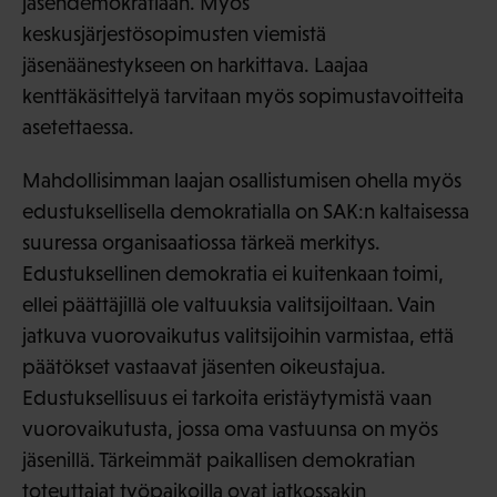
jäsendemokratiaan. Myös
keskusjärjestösopimusten viemistä
jäsenäänestykseen on harkittava. Laajaa
kenttäkäsittelyä tarvitaan myös sopimustavoitteita
asetettaessa.
Mahdollisimman laajan osallistumisen ohella myös
edustuksellisella demokratialla on SAK:n kaltaisessa
suuressa organisaatiossa tärkeä merkitys.
Edustuksellinen demokratia ei kuitenkaan toimi,
ellei päättäjillä ole valtuuksia valitsijoiltaan. Vain
jatkuva vuorovaikutus valitsijoihin varmistaa, että
päätökset vastaavat jäsenten oikeustajua.
Edustuksellisuus ei tarkoita eristäytymistä vaan
vuorovaikutusta, jossa oma vastuunsa on myös
jäsenillä. Tärkeimmät paikallisen demokratian
toteuttajat työpaikoilla ovat jatkossakin