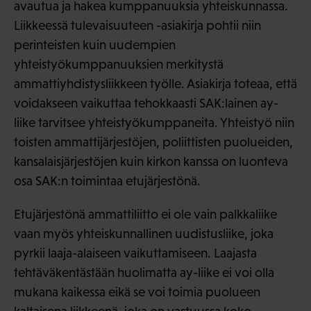
avautua ja hakea kumppanuuksia yhteiskunnassa.
Liikkeessä tulevaisuuteen -asiakirja pohtii niin
perinteisten kuin uudempien
yhteistyökumppanuuksien merkitystä
ammattiyhdistysliikkeen työlle. Asiakirja toteaa, että
voidakseen vaikuttaa tehokkaasti SAK:lainen ay-
liike tarvitsee yhteistyökumppaneita. Yhteistyö niin
toisten ammattijärjestöjen, poliittisten puolueiden,
kansalaisjärjestöjen kuin kirkon kanssa on luonteva
osa SAK:n toimintaa etujärjestönä.
Etujärjestönä ammattiliitto ei ole vain palkkaliike
vaan myös yhteiskunnallinen uudistusliike, joka
pyrkii laaja-alaiseen vaikuttamiseen. Laajasta
tehtäväkentästään huolimatta ay-liike ei voi olla
mukana kaikessa eikä se voi toimia puolueen