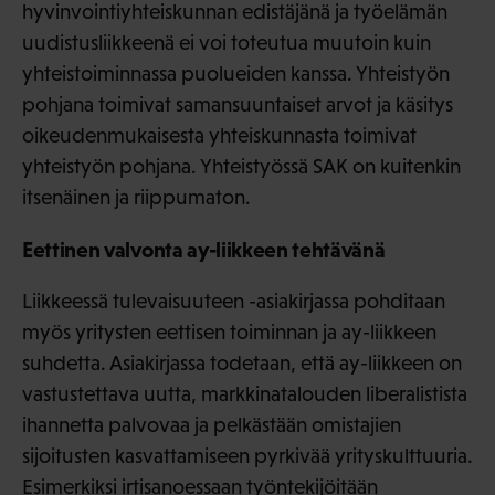
hyvinvointiyhteiskunnan edistäjänä ja työelämän
uudistusliikkeenä ei voi toteutua muutoin kuin
yhteistoiminnassa puolueiden kanssa. Yhteistyön
pohjana toimivat samansuuntaiset arvot ja käsitys
oikeudenmukaisesta yhteiskunnasta toimivat
yhteistyön pohjana. Yhteistyössä SAK on kuitenkin
itsenäinen ja riippumaton.
Eettinen valvonta ay-liikkeen tehtävänä
Liikkeessä tulevaisuuteen -asiakirjassa pohditaan
myös yritysten eettisen toiminnan ja ay-liikkeen
suhdetta. Asiakirjassa todetaan, että ay-liikkeen on
vastustettava uutta, markkinatalouden liberalistista
ihannetta palvovaa ja pelkästään omistajien
sijoitusten kasvattamiseen pyrkivää yrityskulttuuria.
Esimerkiksi irtisanoessaan työntekijöitään