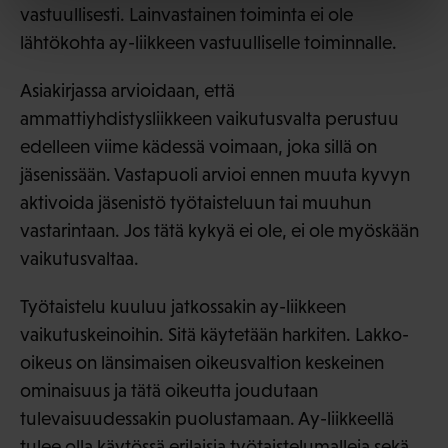
vastuullisesti. Lainvastainen toiminta ei ole
lähtökohta ay-liikkeen vastuulliselle toiminnalle.
Asiakirjassa arvioidaan, että
ammattiyhdistysliikkeen vaikutusvalta perustuu
edelleen viime kädessä voimaan, joka sillä on
jäsenissään. Vastapuoli arvioi ennen muuta kyvyn
aktivoida jäsenistö työtaisteluun tai muuhun
vastarintaan. Jos tätä kykyä ei ole, ei ole myöskään
vaikutusvaltaa.
Työtaistelu kuuluu jatkossakin ay-liikkeen
vaikutuskeinoihin. Sitä käytetään harkiten. Lakko-
oikeus on länsimaisen oikeusvaltion keskeinen
ominaisuus ja tätä oikeutta joudutaan
tulevaisuudessakin puolustamaan. Ay-liikkeellä
tulee olla käytössä erilaisia työtaistelumalleja sekä