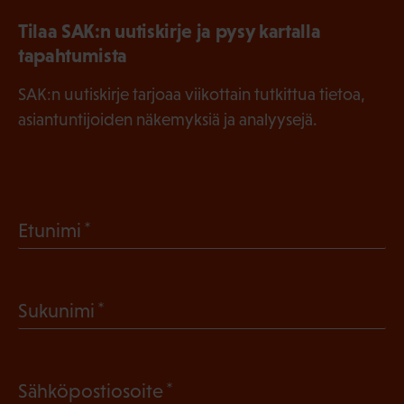
Tilaa SAK:n uutiskirje ja pysy kartalla
tapahtumista
SAK:n uutiskirje tarjoaa viikottain tutkittua tietoa,
asiantuntijoiden näkemyksiä ja analyysejä.
(
Etunimi
P
a
(
Sukunimi
k
P
o
a
l
(
Sähköpostiosoite
k