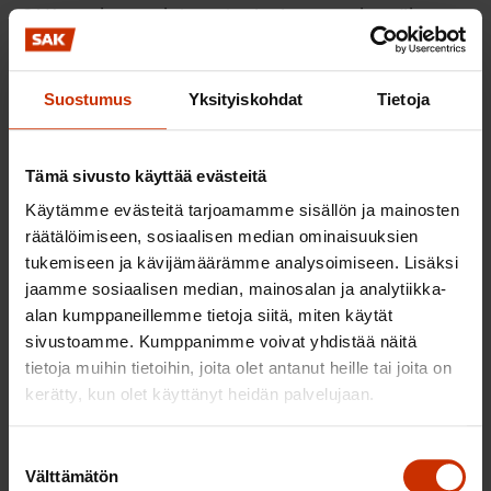
SAK avasi oman internetpalvelunsa ensimmäisen
pohjoismaisena keskusjärjestönä vuonna 1995 ja
uusittu, aiempaa vuorovaikutteisempi palvelu
Suostumus
Yksityiskohdat
Tietoja
avattiin tammikuussa 2001. Jäsenkunnan
tietoyhteiskuntavalmiuksia on aikaisemmin pyritty
lisäämään mm. SAK:n jäsenmikrokampanjoilla, jotka
Tämä sivusto käyttää evästeitä
aloitettiin vuonna 1998 ja joiden kautta noin 15 000
Käytämme evästeitä tarjoamamme sisällön ja mainosten
SAK:n jäsenliiton jäsentä on tilannut itselleen
räätälöimiseen, sosiaalisen median ominaisuuksien
kotitietokoneen.
tukemiseen ja kävijämäärämme analysoimiseen. Lisäksi
jaamme sosiaalisen median, mainosalan ja analytiikka-
Tavoitteena on, että alkavan
alan kumppaneillemme tietoja siitä, miten käytät
sivustoamme. Kumppanimme voivat yhdistää näitä
edustajakokouskauden aikana kaikille
tietoja muihin tietoihin, joita olet antanut heille tai joita on
luottamusmiehille ja työsuojeluvaltuutetuille
kerätty, kun olet käyttänyt heidän palvelujaan.
saataisiin yhteys verkkoon ja sähköpostiosasto.
Kaikille paikallisjärjestöille puolestaan hankitaan
Suostumuksen
tietokone, internetyhteys ja yhtenäiset
Välttämätön
valinta