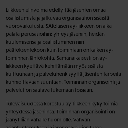
Liikkeen elinvoima edellyttää jäsenten omaa
osallistumista ja jatkuvaa organisaation sisäistä
vuorovaikutusta. SAK:laisen ay-liikkeen on aika
palata perusasioihin: yhteys jäseniin, heidän
kuulemisensa ja osallistuminen niin
päätöksentekoon kuin toimintaan on kaiken ay-
toiminnan lähtökohta. Samanaikaisesti on ay-
liikkeen kyettävä kehittämään myös sisäistä
kulttuuriaan ja palveluhenkisyyttä jäsenten tarpeita
kunnioittavaan suuntaan. Toiminnan organisointi ja
palvelut on saatava tukemaan toisiaan.
Tulevaisuudessa korostuu ay-liikkeen kyky toimia
yhteydessä jäseniinsä. Toiminnan organisointi on
jäänyt liian vähälle huomiolle. Vahvan
asiantuntemuksen ja jäsenpalvelujen tulee