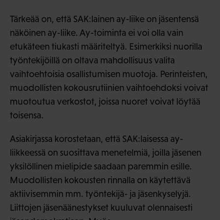
Tärkeää on, että SAK:lainen ay-liike on jäsentensä
näköinen ay-liike. Ay-toiminta ei voi olla vain
etukäteen tiukasti määriteltyä. Esimerkiksi nuorilla
työntekijöillä on oltava mahdollisuus valita
vaihtoehtoisia osallistumisen muotoja. Perinteisten,
muodollisten kokousrutiinien vaihtoehdoksi voivat
muotoutua verkostot, joissa nuoret voivat löytää
toisensa.
Asiakirjassa korostetaan, että SAK:laisessa ay-
liikkeessä on suosittava menetelmiä, joilla jäsenen
yksilöllinen mielipide saadaan paremmin esille.
Muodollisten kokousten rinnalla on käytettävä
aktiivisemmin mm. työntekijä- ja jäsenkyselyjä.
Liittojen jäsenäänestykset kuuluvat olennaisesti