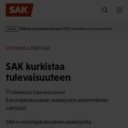
Hyppää
sisältöön
s
Näistä puhutaan
Uutiset
SAK kurkistaa tulevaisuuteen
a
k
·
25.1.2001 9:04
UUTINEN
f
i
SAK kurkistaa
tulevaisuuteen
Edustajakokouksen asiakirjoista ensimmäinen
valmistui
SAK:n edustajakokouksen asiakirjoista