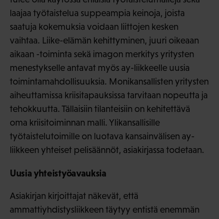
laajaa työtaistelua suppeampia keinoja, joista
saatuja kokemuksia voidaan liittojen kesken
vaihtaa. Liike-elämän kehittyminen, juuri oikeaan
aikaan -toiminta sekä imagon merkitys yritysten
menestykselle antavat myös ay-liikkeelle uusia
toimintamahdollisuuksia. Monikansallisten yritysten
aiheuttamissa kriisitapauksissa tarvitaan nopeutta ja
tehokkuutta. Tällaisiin tilanteisiin on kehitettävä
oma kriisitoiminnan malli. Ylikansallisille
työtaistelutoimille on luotava kansainvälisen ay-
liikkeen yhteiset pelisäännöt, asiakirjassa todetaan.
Uusia yhteistyöavauksia
Asiakirjan kirjoittajat näkevät, että
ammattiyhdistysliikkeen täytyy entistä enemmän