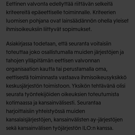
Eettinen valvonta edellyttää riittävän selkeitä
kriteereitä epäeettiselle toiminnalle. Kriteerien
luomisen pohjana ovat lainsäädännön ohella yleiset
ihmisoikeuksiin liittyvät sopimukset.
Asiakirjassa todetaan, että seuranta voitaisiin
toteuttaa joko osallistumalla muiden järjestöjen ja
tahojen ylläpitämän eettisen valvonnan
organisaation kautta tai perustamalla oma,
eettisestä toiminnasta vastaava ihmisoikeusyksikkö
keskusjärjestön toimistoon. Yksikön tehtävänä olisi
seurata työntekijöiden oikeuksien toteutumista
kotimaassa ja kansainvälisesti. Seurantaa
harjoittaisiin yhteistyössä muiden
kansalaisjärjestöjen, kansainvälisten ay-järjestöjen
sekä kansainvälisen työjärjestön ILO:n kanssa.