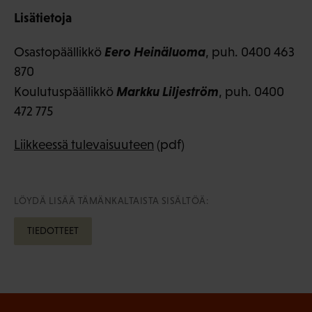
Lisätietoja
Eero Heinäluoma
Osastopäällikkö
, puh. 0400 463
870
Markku Liljeström
Koulutuspäällikkö
, puh. 0400
472 775
Liikkeessä tulevaisuuteen
(pdf)
LÖYDÄ LISÄÄ TÄMÄNKALTAISTA SISÄLTÖÄ:
TIEDOTTEET