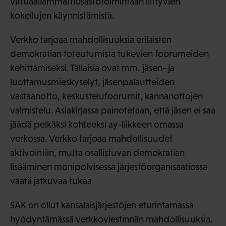
virtuaaliammattiosastotoimintaan liittyvien
kokeilujen käynnistämistä.
Verkko tarjoaa mahdollisuuksia erilaisten
demokratian toteutumista tukevien foorumeiden
kehittämiseksi. Tällaisia ovat mm. jäsen- ja
luottamusmieskyselyt, jäsenpalautteiden
vastaanotto, keskustelufoorumit, kannanottojen
valmistelu. Asiakirjassa painotetaan, että jäsen ei saa
jäädä pelkäksi kohteeksi ay-liikkeen omassa
verkossa. Verkko tarjoaa mahdollisuudet
aktivointiin, mutta osallistuvan demokratian
lisääminen monipolvisessa järjestöorganisaatiossa
vaatii jatkuvaa tukea
SAK on ollut kansalaisjärjestöjen eturintamassa
hyödyntämässä verkkoviestinnän mahdollisuuksia.