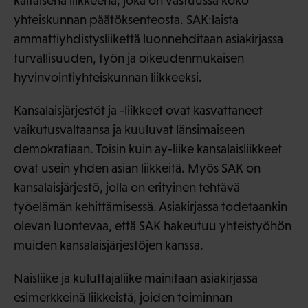
kaltaisena liikkeenä, joka on vastuussa koko
yhteiskunnan päätöksenteosta. SAK:laista
ammattiyhdistysliikettä luonnehditaan asiakirjassa
turvallisuuden, työn ja oikeudenmukaisen
hyvinvointiyhteiskunnan liikkeeksi.
Kansalaisjärjestöt ja -liikkeet ovat kasvattaneet
vaikutusvaltaansa ja kuuluvat länsimaiseen
demokratiaan. Toisin kuin ay-liike kansalaisliikkeet
ovat usein yhden asian liikkeitä. Myös SAK on
kansalaisjärjestö, jolla on erityinen tehtävä
työelämän kehittämisessä. Asiakirjassa todetaankin
olevan luontevaa, että SAK hakeutuu yhteistyöhön
muiden kansalaisjärjestöjen kanssa.
Naisliike ja kuluttajaliike mainitaan asiakirjassa
esimerkkeinä liikkeistä, joiden toiminnan