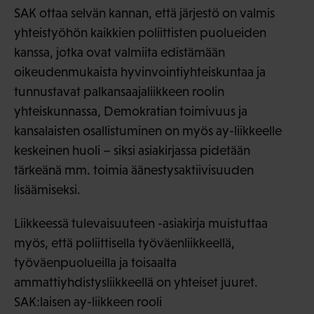
SAK ottaa selvän kannan, että järjestö on valmis
yhteistyöhön kaikkien poliittisten puolueiden
kanssa, jotka ovat valmiita edistämään
oikeudenmukaista hyvinvointiyhteiskuntaa ja
tunnustavat palkansaajaliikkeen roolin
yhteiskunnassa, Demokratian toimivuus ja
kansalaisten osallistuminen on myös ay-liikkeelle
keskeinen huoli – siksi asiakirjassa pidetään
tärkeänä mm. toimia äänestysaktiivisuuden
lisäämiseksi.
Liikkeessä tulevaisuuteen -asiakirja muistuttaa
myös, että poliittisella työväenliikkeellä,
työväenpuolueilla ja toisaalta
ammattiyhdistysliikkeellä on yhteiset juuret.
SAK:laisen ay-liikkeen rooli