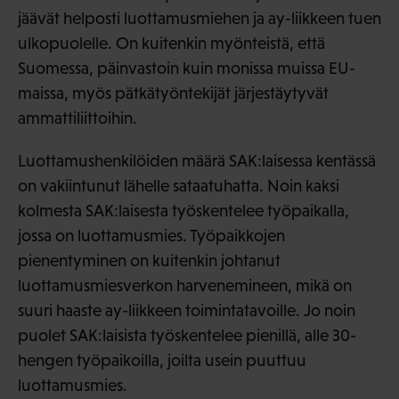
jäävät helposti luottamusmiehen ja ay-liikkeen tuen
ulkopuolelle. On kuitenkin myönteistä, että
Suomessa, päinvastoin kuin monissa muissa EU-
maissa, myös pätkätyöntekijät järjestäytyvät
ammattiliittoihin.
Luottamushenkilöiden määrä SAK:laisessa kentässä
on vakiintunut lähelle sataatuhatta. Noin kaksi
kolmesta SAK:laisesta työskentelee työpaikalla,
jossa on luottamusmies. Työpaikkojen
pienentyminen on kuitenkin johtanut
luottamusmiesverkon harvenemineen, mikä on
suuri haaste ay-liikkeen toimintatavoille. Jo noin
puolet SAK:laisista työskentelee pienillä, alle 30-
hengen työpaikoilla, joilta usein puuttuu
luottamusmies.