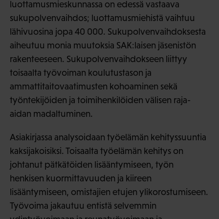
luottamusmieskunnassa on edessä vastaava
sukupolvenvaihdos; luottamusmiehistä vaihtuu
lähivuosina jopa 40 000. Sukupolvenvaihdoksesta
aiheutuu monia muutoksia SAK:laisen jäsenistön
rakenteeseen. Sukupolvenvaihdokseen liittyy
toisaalta työvoiman koulutustason ja
ammattitaitovaatimusten kohoaminen sekä
työntekijöiden ja toimihenkilöiden välisen raja-
aidan madaltuminen.
Asiakirjassa analysoidaan työelämän kehityssuuntia
kaksijakoisiksi. Toisaalta työelämän kehitys on
johtanut pätkätöiden lisääntymiseen, työn
henkisen kuormittavuuden ja kiireen
lisääntymiseen, omistajien etujen ylikorostumiseen.
Työvoima jakautuu entistä selvemmin