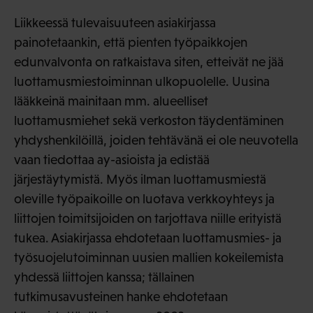
Liikkeessä tulevaisuuteen asiakirjassa
painotetaankin, että pienten työpaikkojen
edunvalvonta on ratkaistava siten, etteivät ne jää
luottamusmiestoiminnan ulkopuolelle. Uusina
lääkkeinä mainitaan mm. alueelliset
luottamusmiehet sekä verkoston täydentäminen
yhdyshenkilöillä, joiden tehtävänä ei ole neuvotella
vaan tiedottaa ay-asioista ja edistää
järjestäytymistä. Myös ilman luottamusmiestä
oleville työpaikoille on luotava verkkoyhteys ja
liittojen toimitsijoiden on tarjottava niille erityistä
tukea. Asiakirjassa ehdotetaan luottamusmies- ja
työsuojelutoiminnan uusien mallien kokeilemista
yhdessä liittojen kanssa; tällainen
tutkimusavusteinen hanke ehdotetaan