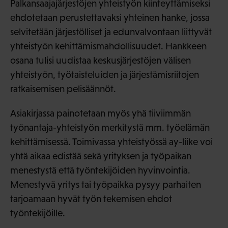
Palkansaajajärjestöjen yhteistyön kiinteyttämiseksi
ehdotetaan perustettavaksi yhteinen hanke, jossa
selvitetään järjestölliset ja edunvalvontaan liittyvät
yhteistyön kehittämismahdollisuudet. Hankkeen
osana tulisi uudistaa keskusjärjestöjen välisen
yhteistyön, työtaisteluiden ja järjestämisriitojen
ratkaisemisen pelisäännöt.
Asiakirjassa painotetaan myös yhä tiiviimmän
työnantaja-yhteistyön merkitystä mm. työelämän
kehittämisessä. Toimivassa yhteistyössä ay-liike voi
yhtä aikaa edistää sekä yrityksen ja työpaikan
menestystä että työntekijöiden hyvinvointia.
Menestyvä yritys tai työpaikka pysyy parhaiten
tarjoamaan hyvät työn tekemisen ehdot
työntekijöille.