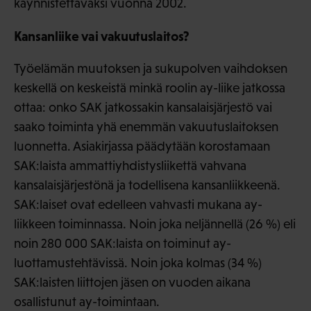
käynnistettäväksi vuonna 2002.
Kansanliike vai vakuutuslaitos?
Työelämän muutoksen ja sukupolven vaihdoksen
keskellä on keskeistä minkä roolin ay-liike jatkossa
ottaa: onko SAK jatkossakin kansalaisjärjestö vai
saako toiminta yhä enemmän vakuutuslaitoksen
luonnetta. Asiakirjassa päädytään korostamaan
SAK:laista ammattiyhdistysliikettä vahvana
kansalaisjärjestönä ja todellisena kansanliikkeenä.
SAK:laiset ovat edelleen vahvasti mukana ay-
liikkeen toiminnassa. Noin joka neljännellä (26 %) eli
noin 280 000 SAK:laista on toiminut ay-
luottamustehtävissä. Noin joka kolmas (34 %)
SAK:laisten liittojen jäsen on vuoden aikana
osallistunut ay-toimintaan.