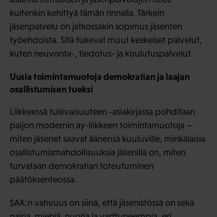
kuitenkin kehittyä tämän rinnalla. Tärkein
jäsenpalvelu on jatkossakin sopimus jäsenten
työehdoista. Sitä tukevat muut keskeiset palvelut,
kuten neuvonta-, tiedotus- ja koulutuspalvelut.
Uusia toimintamuotoja demokratian ja laajan
osallistumisen tueksi
Liikkeessä tulevaisuuteen -asiakirjassa pohditaan
paljon modernin ay-liikkeen toimintamuotoja –
miten jäsenet saavat äänensä kuuluville, minkälaisia
osallistumismahdollisuuksia jäsenillä on, miten
turvataan demokratian toteutuminen
päätöksenteossa.
SAK:n vahvuus on siinä, että jäsenistössä on sekä
naisia, miehiä, nuoria ja varttuneempia, eri