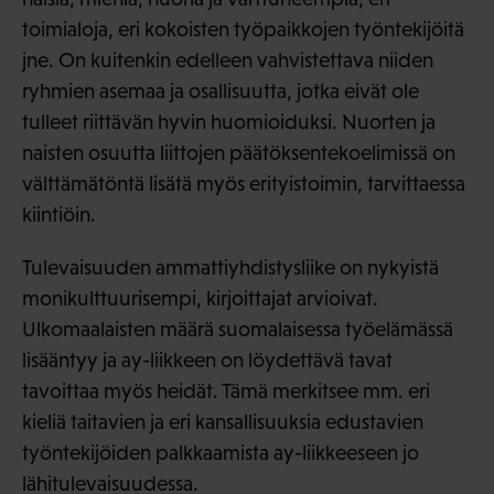
toimialoja, eri kokoisten työpaikkojen työntekijöitä
jne. On kuitenkin edelleen vahvistettava niiden
ryhmien asemaa ja osallisuutta, jotka eivät ole
tulleet riittävän hyvin huomioiduksi. Nuorten ja
naisten osuutta liittojen päätöksentekoelimissä on
välttämätöntä lisätä myös erityistoimin, tarvittaessa
kiintiöin.
Tulevaisuuden ammattiyhdistysliike on nykyistä
monikulttuurisempi, kirjoittajat arvioivat.
Ulkomaalaisten määrä suomalaisessa työelämässä
lisääntyy ja ay-liikkeen on löydettävä tavat
tavoittaa myös heidät. Tämä merkitsee mm. eri
kieliä taitavien ja eri kansallisuuksia edustavien
työntekijöiden palkkaamista ay-liikkeeseen jo
lähitulevaisuudessa.