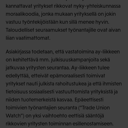
kannattavat yritykset rikkovat nyky-yhteiskunnassa
moraalikoodia, jonka mukaan yrityksellä on jokin
vastuu työntekijöistään kun sillä menee hyvin.
Taloudelliset seuraamukset työnantajille ovat aivan
liian vaatimattomat.
Asiakirjassa todetaan, että vastatoimina ay-liikkeen
on kehitettävä mm. julkisuuskampanjoita sekä
jatkuvaa yritysten seurantaa. Ay-liikkeen tulee
edellyttää, etteivät epämoraalisesti toimivat
yritykset nauti julkista rahoitustukea ja että ihmisten
tietoisuus sosiaalisesti vastuuttomista yrityksistä ja
niiden tuotemerkeistä kasvaa. Epäeettisesti
toimivien työnantajien seuranta (”Trade Union
Watch”) on yksi vaihtoehto eettisiä sääntöjä
rikkovien yritysten toiminnan esillenostamiseen.