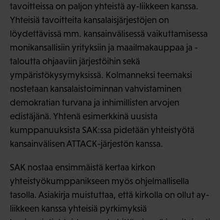
tavoitteissa on paljon yhteistä ay-liikkeen kanssa.
Yhteisiä tavoitteita kansalaisjärjestöjen on
löydettävissä mm. kansainvälisessä vaikuttamisessa
monikansallisiin yrityksiin ja maailmakauppaa ja -
taloutta ohjaaviin järjestöihin sekä
ympäristökysymyksissä. Kolmanneksi teemaksi
nostetaan kansalaistoiminnan vahvistaminen
demokratian turvana ja inhimillisten arvojen
edistäjänä. Yhtenä esimerkkinä uusista
kumppanuuksista SAK:ssa pidetään yhteistyötä
kansainvälisen ATTACK-järjestön kanssa.
SAK nostaa ensimmäistä kertaa kirkon
yhteistyökumppanikseen myös ohjelmallisella
tasolla. Asiakirja muistuttaa, että kirkolla on ollut ay-
liikkeen kanssa yhteisiä pyrkimyksiä