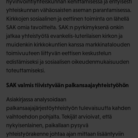
hyvinvointiyhteiskunnan kehittämisessä ja erityisesti
yhteiskunnan vähäosaisten aseman parantamisessa.
Kirkkojen sosiaalinen ja eettinen toiminta on lähellä
SAK omia tavoitteita. SAK:n pyrkimyksenä onkin
jatkaa yhteistyötä evankelis-luterilaisen kirkon ja
muidenkin kirkkokuntien kanssa markkinatalouden
toimivuuteen liittyvän eettisen keskustelun
edistämiseksi ja sosiaalisen oikeudenmukaisuuden
toteuttamiseksi.
SAK valmis tiivistyvään palkansaajayhteistyöhön
Asiakirjassa analysoidaan
palkansaajajärjestöyhteistyön tulevaisuutta kahden
vaihtoehdon pohjalta. Tekijät arvioivat, että
nykyisenlainen, paikallaan pysyvä
yhteistyörakenne johtaa ajan mittaan lisääntyviin