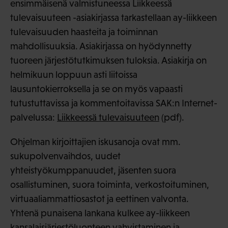
ensimmäisenä valmistuneessa Liikkeessä
tulevaisuuteen -asiakirjassa tarkastellaan ay-liikkeen
tulevaisuuden haasteita ja toiminnan
mahdollisuuksia. Asiakirjassa on hyödynnetty
tuoreen järjestötutkimuksen tuloksia. Asiakirja on
helmikuun loppuun asti liitoissa
lausuntokierroksella ja se on myös vapaasti
tutustuttavissa ja kommentoitavissa SAK:n Internet-
palvelussa:
Liikkeessä tulevaisuuteen
(pdf).
Ohjelman kirjoittajien iskusanoja ovat mm.
sukupolvenvaihdos, uudet
yhteistyökumppanuudet, jäsenten suora
osallistuminen, suora toiminta, verkostoituminen,
virtuaaliammattiosastot ja eettinen valvonta.
Yhtenä punaisena lankana kulkee ay-liikkeen
kansalaisjärjestöluonteen vahvistaminen ja