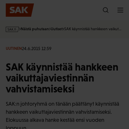
Hyppää
sisältöön
s
Näistä puhutaan
Uutiset
SAK käynnistää hankkeen vaikut…
a
k
·
24.6.2015 12:59
UUTINEN
f
i
SAK käynnistää hankkeen
vaikuttajaviestinnän
vahvistamiseksi
SAK:n johtoryhmä on tänään päättänyt käynnistää
hankkeen vaikuttajaviestinnän vahvistamiseksi.
Elokuussa alkava hanke kestää ensi vuoden
loppuun.