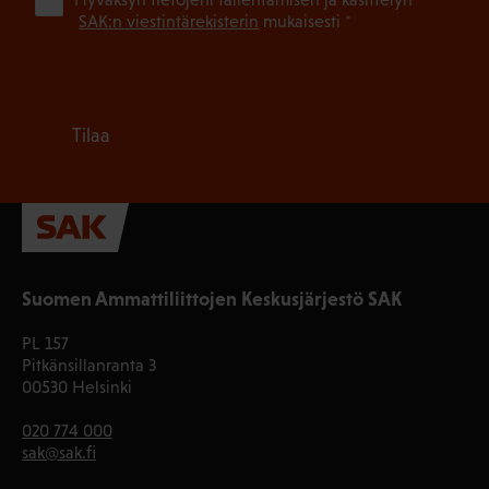
(Pa
SAK:n viestintärekisterin
mukaisesti *
Tilaa
Suomen Ammattiliittojen Keskusjärjestö SAK
PL 157
Pitkänsillanranta 3
00530 Helsinki
020 774 000
sak@sak.fi