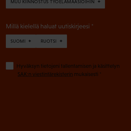
MUU KIINNOSTUS TYÖELÄMÄASIOIHIN
(
Millä kielellä haluat uutiskirjeesi
P
SUOMI
RUOTSI
a
k
o
(
Hyväksyn tietojeni tallentamisen ja käsittelyn
P
l
SAK:n viestintärekisterin
mukaisesti *
a
l
k
i
o
n
l
e
l
i
n
n