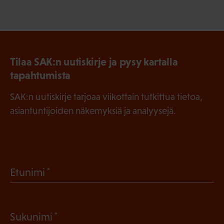
Tilaa SAK:n uutiskirje ja pysy kartalla
tapahtumista
SAK:n uutiskirje tarjoaa viikottain tutkittua tietoa,
asiantuntijoiden näkemyksiä ja analyysejä.
(
Etunimi
P
a
(
Sukunimi
k