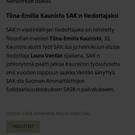
Networksin osakas.
Tiina-Emilia Kaunisto SAK:n tiedottajaksi
SAK:n viestintälinjan tiedottajaksi on nimitetty
Tiina-Emilia Kaunisto
filosofian maisteri
, 32.
Kaunisto aloitti työt SAK:ssa jo helmikuun alussa
Laura Ventän
tiedottaja
sijaisena. SAK:n
johtoryhmä päätti jatkaa Kauniston työsuhdetta
ensi vuoden loppuun saakka Ventän siirryttyä
SAK:sta Suomen Ammattiliittojen
Solidaarisuuskeskuksen SASK:n palvelukseen.
LÖYDÄ LISÄÄ TÄMÄNKALTAISTA SISÄLTÖÄ:
TIEDOTTEET