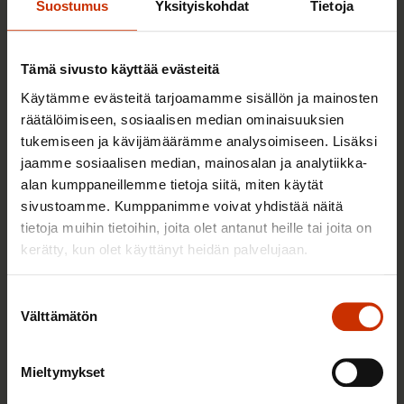
Suostumus
Yksityiskohdat
Tietoja
TASA-ARVO JA YHDENVERTAISUUS
Tämä sivusto käyttää evästeitä
Käytämme evästeitä tarjoamamme sisällön ja mainosten
räätälöimiseen, sosiaalisen median ominaisuuksien
tukemiseen ja kävijämäärämme analysoimiseen. Lisäksi
jaamme sosiaalisen median, mainosalan ja analytiikka-
alan kumppaneillemme tietoja siitä, miten käytät
sivustoamme. Kumppanimme voivat yhdistää näitä
tietoja muihin tietoihin, joita olet antanut heille tai joita on
kerätty, kun olet käyttänyt heidän palvelujaan.
3.6.2026 13:34
Suostumuksen
Mikä muuttui määräaikaisissa työsuhteissa? Lue
Välttämätön
valinta
juristin vastaukset!
Mieltymykset