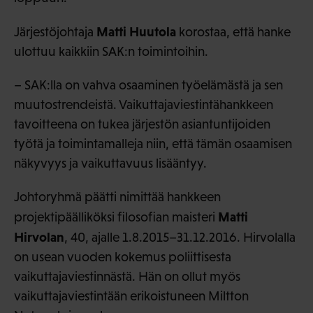
Matti Huutola
Järjestöjohtaja
korostaa, että hanke
ulottuu kaikkiin SAK:n toimintoihin.
– SAK:lla on vahva osaaminen työelämästä ja sen
muutostrendeistä. Vaikuttajaviestintähankkeen
tavoitteena on tukea järjestön asiantuntijoiden
työtä ja toimintamalleja niin, että tämän osaamisen
näkyvyys ja vaikuttavuus lisääntyy.
Johtoryhmä päätti nimittää hankkeen
Matti
projektipäälliköksi filosofian maisteri
Hirvolan
, 40, ajalle 1.8.2015–31.12.2016. Hirvolalla
on usean vuoden kokemus poliittisesta
vaikuttajaviestinnästä. Hän on ollut myös
vaikuttajaviestintään erikoistuneen Miltton