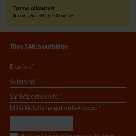
Tunne oikeutesi
Tutustu työelämän pelisääntöihin.
Tilaa SAK:n uutiskirje
(Pakollinen)
Etunimi
(Pakollinen)
Sukunimi
(Pakollinen)
Sähköpostiosoite
(Pakollinen)
Millä kielellä haluat uutiskirjeesi
SUOMI
RUOTSI
Hyväksyn tietojeni tallentamisen ja käsittelyn