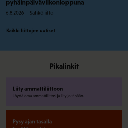
pyhäinpäiväviikonloppuna
Sähköliitto
6.8.2026
Kaikki liittojen uutiset
Pikalinkit
Liity ammattiliittoon
Löydä oma ammattiliittosi ja liity jo tänään.
Pysy ajan tasalla