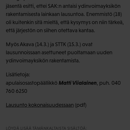
jäsentä esitti, ettei SAK:n antaisi ydinvoimayksikön
rakentamisesta lainkaan lausuntoa. Enemmistö (18)
oli kuitenkin sitä mieltä, että kysymys on niin tärkeä,
että järjestön on siihen otettava kantaa.
Myös Akava (14.3.) ja STTK (15.3.) ovat
lausunnoissaan asettuneet puoltamaan uuden
ydinvoimayksikön rakentamista.
Lisätietoja:
Matti Viialainen
apulaisosastopäällikkö
, puh. 040
760 6250
Lausunto kokonaisuudessaan
(pdf)
LÖYDÄ LISÄÄ TÄMÄNKALTAISTA SISÄLTÖÄ: