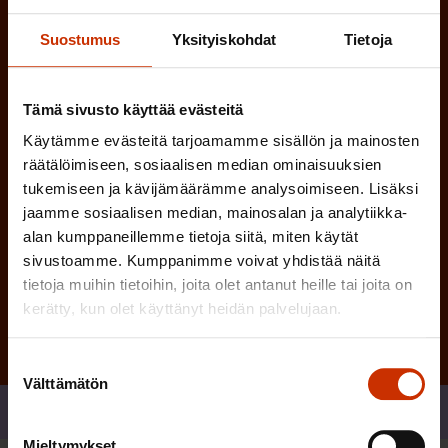
e
l
i
n
Suostumus
Yksityiskohdat
Tietoja
n
)
e
n
Tämä sivusto käyttää evästeitä
)
Käytämme evästeitä tarjoamamme sisällön ja mainosten
räätälöimiseen, sosiaalisen median ominaisuuksien
tukemiseen ja kävijämäärämme analysoimiseen. Lisäksi
jaamme sosiaalisen median, mainosalan ja analytiikka-
alan kumppaneillemme tietoja siitä, miten käytät
Tilaa
sivustoamme. Kumppanimme voivat yhdistää näitä
tietoja muihin tietoihin, joita olet antanut heille tai joita on
kerätty, kun olet käyttänyt heidän palvelujaan.
Suostumuksen
Välttämätön
valinta
Jaa
Mieltymykset