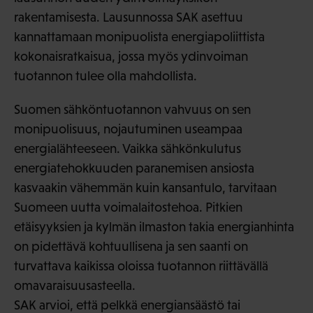
rakentamisesta. Lausunnossa SAK asettuu
kannattamaan monipuolista energiapoliittista
kokonaisratkaisua, jossa myös ydinvoiman
tuotannon tulee olla mahdollista.
Suomen sähköntuotannon vahvuus on sen
monipuolisuus, nojautuminen useampaa
energialähteeseen. Vaikka sähkönkulutus
energiatehokkuuden paranemisen ansiosta
kasvaakin vähemmän kuin kansantulo, tarvitaan
Suomeen uutta voimalaitostehoa. Pitkien
etäisyyksien ja kylmän ilmaston takia energianhinta
on pidettävä kohtuullisena ja sen saanti on
turvattava kaikissa oloissa tuotannon riittävällä
omavaraisuusasteella.
SAK arvioi, että pelkkä energiansäästö tai