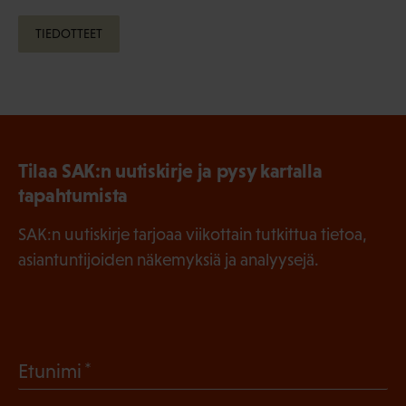
TIEDOTTEET
Tilaa SAK:n uutiskirje ja pysy kartalla
tapahtumista
SAK:n uutiskirje tarjoaa viikottain tutkittua tietoa,
asiantuntijoiden näkemyksiä ja analyysejä.
(
Etunimi
P