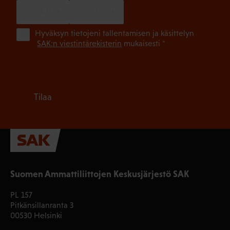
SUOMI
RUOTSI
(Pa
Hyväksyn tietojeni tallentamisen ja käsittelyn
SAK:n viestintärekisterin
mukaisesti *
Tilaa
Suomen Ammattiliittojen Keskusjärjestö SAK
PL 157
Pitkänsillanranta 3
00530 Helsinki