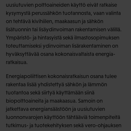
uusiutuvien polttoaineiden käyttö eivät ratkaise
kysymystä perussähkön tuotannosta, vaan valinta
on tehtävä kivihiilen, maakaasun ja sähkön
lisätuonnin tai lisäydinvoiman rakentamisen välillä.
Ympäristö- ja hintasyistä sekä ilmastosopimuksen
toteuttamiseksi ydinvoiman lisärakentaminen on
hyväksyttävää osana kokonaisvaltaista energia-
ratkaisua.
Energiapoliittisen kokonaisratkaisun osana tulee
rakentaa lisää yhdistettyä sähkön ja lämmön
tuotantoa sekä siirtyä käyttämään siinä
biopolttoaineita ja maakaasua. Samoin on
jatkettava energiansäästöön ja uusiutuvien
luonnonvarojen käyttöön tähtääviä toimenpiteitä
tutkimus- ja tuotekehityksen sekä vero-ohjauksen