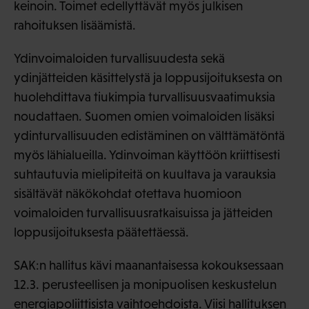
keinoin. Toimet edellyttävät myös julkisen
rahoituksen lisäämistä.
Ydinvoimaloiden turvallisuudesta sekä
ydinjätteiden käsittelystä ja loppusijoituksesta on
huolehdittava tiukimpia turvallisuusvaatimuksia
noudattaen. Suomen omien voimaloiden lisäksi
ydinturvallisuuden edistäminen on välttämätöntä
myös lähialueilla. Ydinvoiman käyttöön kriittisesti
suhtautuvia mielipiteitä on kuultava ja varauksia
sisältävät näkökohdat otettava huomioon
voimaloiden turvallisuusratkaisuissa ja jätteiden
loppusijoituksesta päätettäessä.
SAK:n hallitus kävi maanantaisessa kokouksessaan
12.3. perusteellisen ja monipuolisen keskustelun
energiapoliittisista vaihtoehdoista. Viisi hallituksen