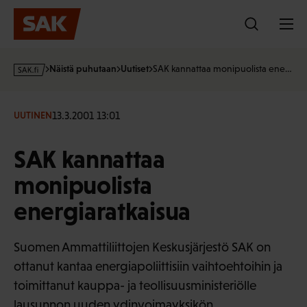
Hyppää
sisältöön
s
Näistä puhutaan
Uutiset
SAK kannattaa monipuolista ene…
a
k
·
13.3.2001 13:01
UUTINEN
f
i
SAK kannattaa
monipuolista
energiaratkaisua
Suomen Ammattiliittojen Keskusjärjestö SAK on
ottanut kantaa energiapoliittisiin vaihtoehtoihin ja
toimittanut kauppa- ja teollisuusministeriölle
lausunnon uuden ydinvoimayksikön