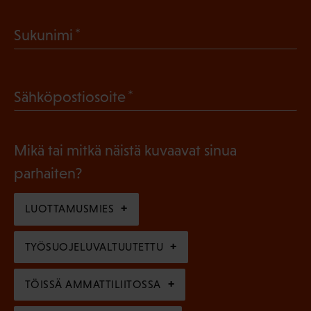
a
(
Sukunimi
k
P
o
a
l
(
Sähköpostiosoite
k
l
P
o
i
a
l
Mikä tai mitkä näistä kuvaavat sinua
n
k
l
parhaiten?
e
o
i
n
l
LUOTTAMUSMIES
n
)
l
e
TYÖSUOJELUVALTUUTETTU
i
n
n
)
TÖISSÄ AMMATTILIITOSSA
e