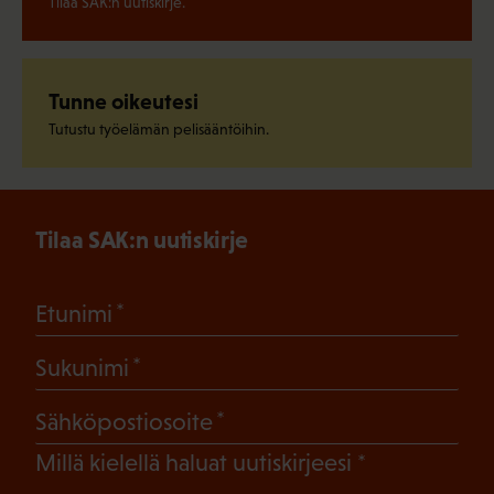
Tilaa SAK:n uutiskirje.
Tunne oikeutesi
Tutustu työelämän pelisääntöihin.
Tilaa SAK:n uutiskirje
(Pakollinen)
Etunimi
(Pakollinen)
Sukunimi
(Pakollinen)
Sähköpostiosoite
(Pakollinen)
Millä kielellä haluat uutiskirjeesi