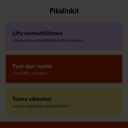
Pikalinkit
Liity ammattiliittoon
Löydä oma ammattiliittosi ja liity jo tänään.
Pysy ajan tasalla
Tilaa SAK:n uutiskirje.
Tunne oikeutesi
Tutustu työelämän pelisääntöihin.