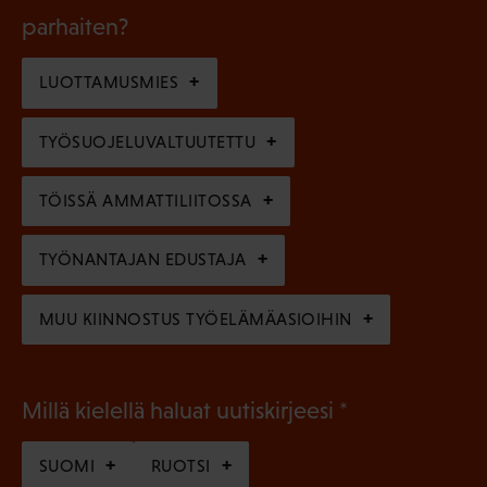
k
l
parhaiten?
e
o
i
n
l
LUOTTAMUSMIES
n
)
l
e
TYÖSUOJELUVALTUUTETTU
i
n
n
)
TÖISSÄ AMMATTILIITOSSA
e
n
TYÖNANTAJAN EDUSTAJA
)
MUU KIINNOSTUS TYÖELÄMÄASIOIHIN
(
Millä kielellä haluat uutiskirjeesi
P
SUOMI
RUOTSI
a