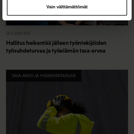
Vain välttämättömät
14.5.2026 8:55
Hallitus heikentää jälleen työntekijöiden
työsuhdeturvaa ja työelämän tasa-arvoa
TASA-ARVO JA YHDENVERTAISUUS