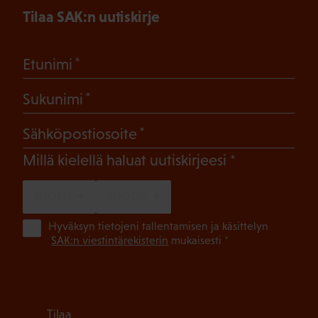
Tilaa SAK:n uutiskirje
(Pakollinen)
Etunimi
(Pakollinen)
Sukunimi
(Pakollinen)
Sähköpostiosoite
(Pakollinen)
Millä kielellä haluat uutiskirjeesi
SUOMI
RUOTSI
(Pa
Hyväksyn tietojeni tallentamisen ja käsittelyn
SAK:n viestintärekisterin
mukaisesti *
Tilaa