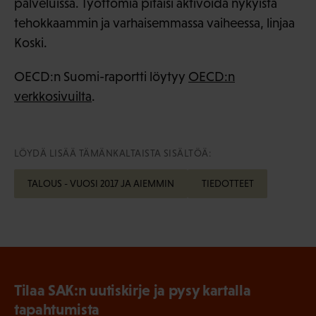
palveluissa. Työttömiä pitäisi aktivoida nykyistä
tehokkaammin ja varhaisemmassa vaiheessa, linjaa
Koski.
OECD:n Suomi-raportti löytyy
OECD:n
verkkosivuilta
.
LÖYDÄ LISÄÄ TÄMÄNKALTAISTA SISÄLTÖÄ:
TALOUS - VUOSI 2017 JA AIEMMIN
TIEDOTTEET
Tilaa SAK:n uutiskirje ja pysy kartalla
tapahtumista