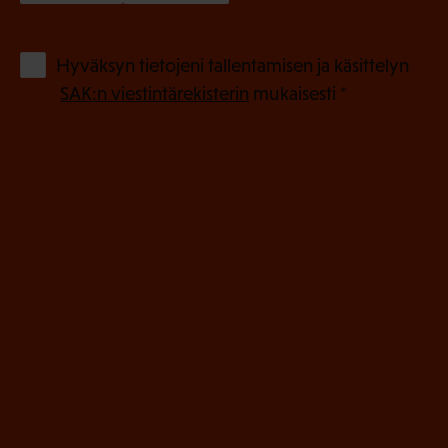
k
o
(
Hyväksyn tietojeni tallentamisen ja käsittelyn
P
l
SAK:n viestintärekisterin
mukaisesti *
a
l
k
i
o
n
l
e
l
i
n
n
)
e
n
)