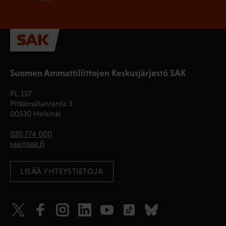
Suomen Ammattiliittojen Keskusjärjestö SAK
PL 157
Pitkänsillanranta 3
00530 Helsinki
020 774 000
sak@sak.fi
LISÄÄ YHTEYSTIETOJA