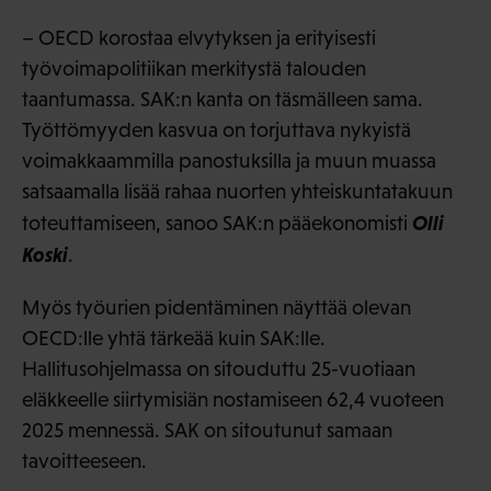
– OECD korostaa elvytyksen ja erityisesti
työvoimapolitiikan merkitystä talouden
taantumassa. SAK:n kanta on täsmälleen sama.
Työttömyyden kasvua on torjuttava nykyistä
voimakkaammilla panostuksilla ja muun muassa
satsaamalla lisää rahaa nuorten yhteiskuntatakuun
Olli
toteuttamiseen, sanoo SAK:n pääekonomisti
Koski
.
Myös työurien pidentäminen näyttää olevan
OECD:lle yhtä tärkeää kuin SAK:lle.
Hallitusohjelmassa on sitouduttu 25-vuotiaan
eläkkeelle siirtymisiän nostamiseen 62,4 vuoteen
2025 mennessä. SAK on sitoutunut samaan
tavoitteeseen.