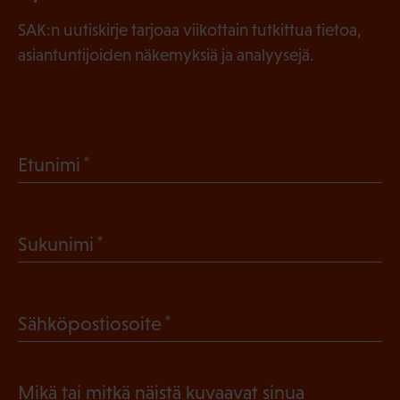
SAK:n uutiskirje tarjoaa viikottain tutkittua tietoa,
asiantuntijoiden näkemyksiä ja analyysejä.
(
Etunimi
P
a
(
Sukunimi
k
P
o
a
l
(
Sähköpostiosoite
k
l
P
o
i
a
l
Mikä tai mitkä näistä kuvaavat sinua
n