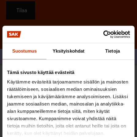
Tilaa
Suostumus
Yksityiskohdat
Tietoja
Jaa
Tämä sivusto käyttää evästeitä
Sinua saattaa myös kiinnostaa
Käytämme evästeitä tarjoamamme sisällön ja mainosten
räätälöimiseen, sosiaalisen median ominaisuuksien
tukemiseen ja kävijämäärämme analysoimiseen. Lisäksi
TASA-ARVO JA YHDENVERTAISUUS
jaamme sosiaalisen median, mainosalan ja analytiikka-
alan kumppaneillemme tietoja siitä, miten käytät
sivustoamme. Kumppanimme voivat yhdistää näitä
tietoja muihin tietoihin, joita olet antanut heille tai joita on
kerätty, kun olet käyttänyt heidän palvelujaan.