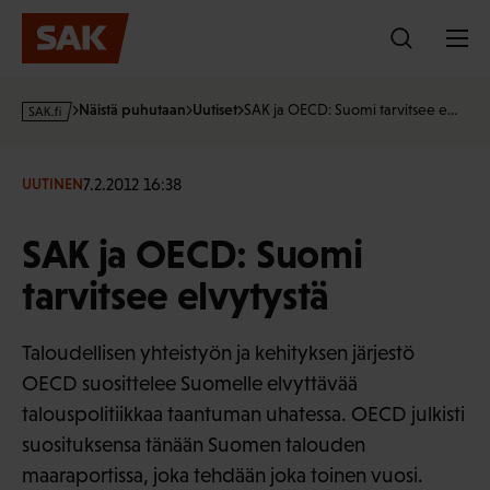
Hyppää
sisältöön
s
Näistä puhutaan
Uutiset
SAK ja OECD: Suomi tarvitsee e…
a
k
·
7.2.2012 16:38
UUTINEN
f
i
SAK ja OECD: Suomi
tarvitsee elvytystä
Taloudellisen yhteistyön ja kehityksen järjestö
OECD suosittelee Suomelle elvyttävää
talouspolitiikkaa taantuman uhatessa. OECD julkisti
suosituksensa tänään Suomen talouden
maaraportissa, joka tehdään joka toinen vuosi.