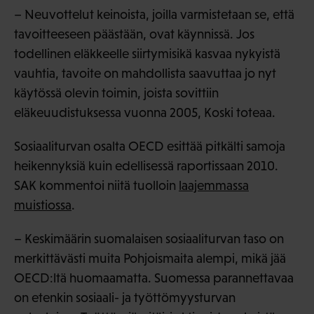
– Neuvottelut keinoista, joilla varmistetaan se, että
tavoitteeseen päästään, ovat käynnissä. Jos
todellinen eläkkeelle siirtymisikä kasvaa nykyistä
vauhtia, tavoite on mahdollista saavuttaa jo nyt
käytössä olevin toimin, joista sovittiin
eläkeuudistuksessa vuonna 2005, Koski toteaa.
Sosiaaliturvan osalta OECD esittää pitkälti samoja
heikennyksiä kuin edellisessä raportissaan 2010.
SAK kommentoi niitä tuolloin
laajemmassa
muistiossa
.
– Keskimäärin suomalaisen sosiaaliturvan taso on
merkittävästi muita Pohjoismaita alempi, mikä jää
OECD:ltä huomaamatta. Suomessa parannettavaa
on etenkin sosiaali- ja työttömyysturvan