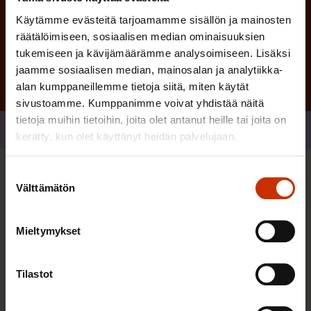
Käytämme evästeitä tarjoamamme sisällön ja mainosten
Tilaa
räätälöimiseen, sosiaalisen median ominaisuuksien
tukemiseen ja kävijämäärämme analysoimiseen. Lisäksi
jaamme sosiaalisen median, mainosalan ja analytiikka-
alan kumppaneillemme tietoja siitä, miten käytät
sivustoamme. Kumppanimme voivat yhdistää näitä
tietoja muihin tietoihin, joita olet antanut heille tai joita on
Jaa
kerätty, kun olet käyttänyt heidän palvelujaan.
Suostumuksen
Sinua saattaa myös kiinnostaa
Välttämätön
valinta
Mieltymykset
TASA-ARVO JA YHDENVERTAISUUS
Tilastot