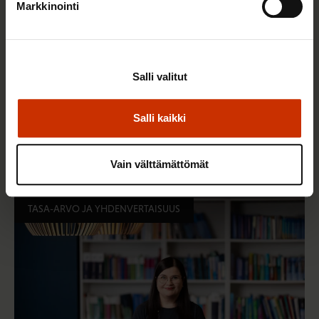
Markkinointi
Salli valitut
3.6.2026 13:34
Salli kaikki
Mikä muuttui määräaikaisissa työsuhteissa? Lue
juristin vastaukset!
Vain välttämättömät
TASA-ARVO JA YHDENVERTAISUUS