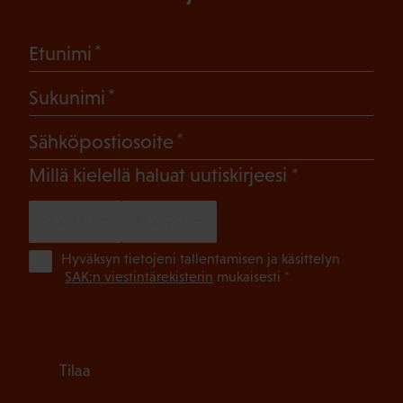
(Pakollinen)
Etunimi
(Pakollinen)
Sukunimi
(Pakollinen)
Sähköpostiosoite
(Pakollinen)
Millä kielellä haluat uutiskirjeesi
SUOMI
RUOTSI
(Pa
Hyväksyn tietojeni tallentamisen ja käsittelyn
SAK:n viestintärekisterin
mukaisesti *
Tilaa