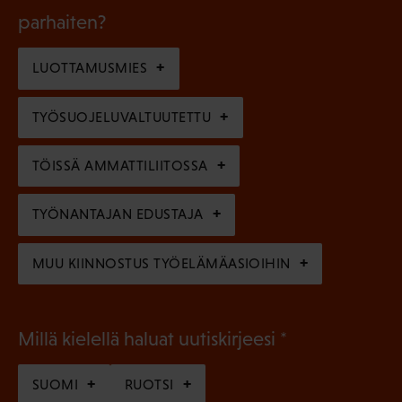
k
l
parhaiten?
e
o
i
n
l
LUOTTAMUSMIES
n
)
l
e
TYÖSUOJELUVALTUUTETTU
i
n
n
)
TÖISSÄ AMMATTILIITOSSA
e
n
TYÖNANTAJAN EDUSTAJA
)
MUU KIINNOSTUS TYÖELÄMÄASIOIHIN
(
Millä kielellä haluat uutiskirjeesi
P
SUOMI
RUOTSI
a