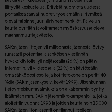
käydä ay-liikkeeseen ja muuhun työelämään
liittyvää keskustelua. Erityistä huomiota uudessa
portaalissa saavat nuoret, työelämään siirtymässä
olevat tai sinne juuri siirtyneet henkilöt. Palvelun
kautta pyritään tavoittamaan myös kasvussa oleva
maahanmuuttajaväestö.
SAK:n jäsenliittojen yli miljoonasta jäsenestä löytyy
runsaasti potentiaalia sähköisen viestinnän
hyväksikäytölle: yli neljäsosalla (26 %) on pääsy
Internetiin, yli viidesosalla (22 %) on käytössään
oma sähköpostiosoite ja kotitietokone on peräti 40
%:lla (SAK:n jäsenkysely, kevät 1999). Jäsenkunnan
tietoyhteiskuntavalmiuksia on aikaisemmin pyritty
lisäämään mm. SAK:n jäsenmikrokampanjoilla, jotka
aloitettiin vuonna 1998 ja joiden kautta noin 15 000
SAK:n jäsenliiton jäsentä on tilannut itselleen