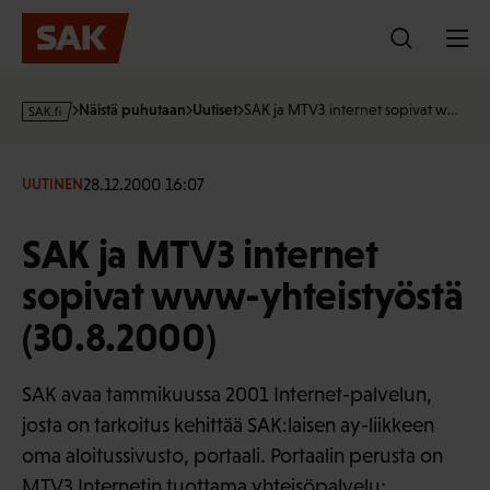
Hyppää
sisältöön
s
Näistä puhutaan
Uutiset
SAK ja MTV3 internet sopivat w…
a
k
·
28.12.2000 16:07
UUTINEN
f
i
SAK ja MTV3 internet
sopivat www-yhteistyöstä
(30.8.2000)
SAK avaa tammikuussa 2001 Internet-palvelun,
josta on tarkoitus kehittää SAK:laisen ay-liikkeen
oma aloitussivusto, portaali. Portaalin perusta on
MTV3 Internetin tuottama yhteisöpalvelu;