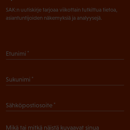
SAK:n uutiskirje tarjoaa viikottain tutkittua tietoa,
asiantuntijoiden näkemyksiä ja analyysejä.
(
Etunimi
P
a
(
Sukunimi
k
P
o
a
l
(
Sähköpostiosoite
k
l
P
o
i
a
l
Mikä tai mitkä näistä kuvaavat sinua
n