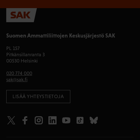
Suomen Ammattiliittojen Keskusjärjestö SAK
PL 157
Pitkänsillanranta 3
00530 Helsinki
020 774 000
sak@sak.fi
LISÄÄ YHTEYSTIETOJA