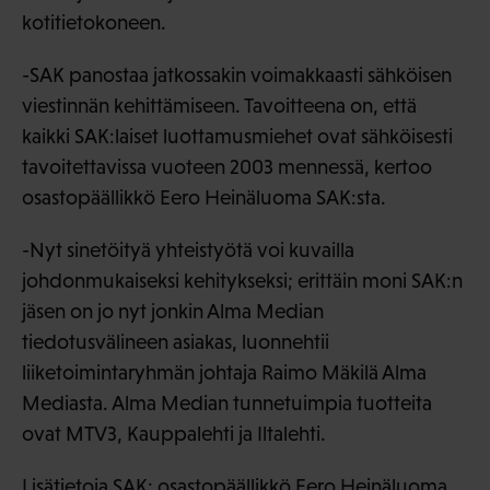
kotitietokoneen.
-SAK panostaa jatkossakin voimakkaasti sähköisen
viestinnän kehittämiseen. Tavoitteena on, että
kaikki SAK:laiset luottamusmiehet ovat sähköisesti
tavoitettavissa vuoteen 2003 mennessä, kertoo
osastopäällikkö Eero Heinäluoma SAK:sta.
-Nyt sinetöityä yhteistyötä voi kuvailla
johdonmukaiseksi kehitykseksi; erittäin moni SAK:n
jäsen on jo nyt jonkin Alma Median
tiedotusvälineen asiakas, luonnehtii
liiketoimintaryhmän johtaja Raimo Mäkilä Alma
Mediasta. Alma Median tunnetuimpia tuotteita
ovat MTV3, Kauppalehti ja Iltalehti.
Lisätietoja SAK: osastopäällikkö Eero Heinäluoma,