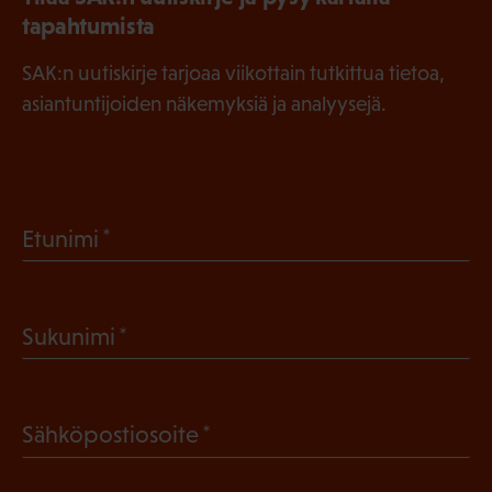
tapahtumista
SAK:n uutiskirje tarjoaa viikottain tutkittua tietoa,
asiantuntijoiden näkemyksiä ja analyysejä.
(
Etunimi
P
a
(
Sukunimi
k
P
o
a
l
(
Sähköpostiosoite
k
l
P
o
i