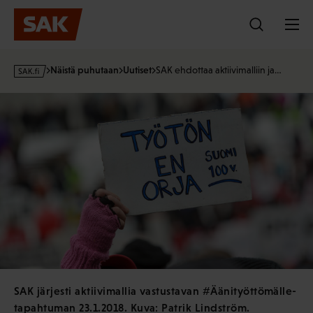
Hyppää
sisältöön
s
Näistä puhutaan
Uutiset
SAK ehdottaa aktiivimalliin ja…
a
k
·
f
i
SAK järjesti aktiivimallia vastustavan #Äänityöttömälle-
tapahtuman 23.1.2018. Kuva: Patrik Lindström.