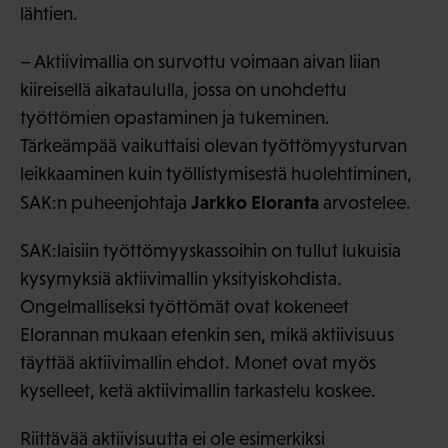
lähtien.
– Aktiivimallia on survottu voimaan aivan liian
kiireisellä aikataululla, jossa on unohdettu
työttömien opastaminen ja tukeminen.
Tärkeämpää vaikuttaisi olevan työttömyysturvan
leikkaaminen kuin työllistymisestä huolehtiminen,
Jarkko Eloranta
SAK:n puheenjohtaja
arvostelee.
SAK:laisiin työttömyyskassoihin on tullut lukuisia
kysymyksiä aktiivimallin yksityiskohdista.
Ongelmalliseksi työttömät ovat kokeneet
Elorannan mukaan etenkin sen, mikä aktiivisuus
täyttää aktiivimallin ehdot. Monet ovat myös
kyselleet, ketä aktiivimallin tarkastelu koskee.
Riittävää aktiivisuutta ei ole esimerkiksi