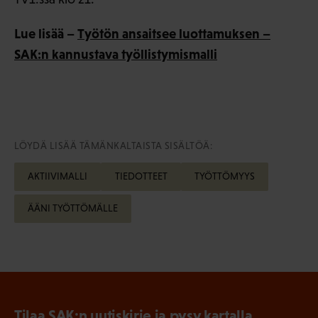
Lue lisää –
Työtön ansaitsee luottamuksen –
SAK:n kannustava työllistymismalli
LÖYDÄ LISÄÄ TÄMÄNKALTAISTA SISÄLTÖÄ:
AKTIIVIMALLI
TIEDOTTEET
TYÖTTÖMYYS
ÄÄNI TYÖTTÖMÄLLE
Tilaa SAK:n uutiskirje ja pysy kartalla