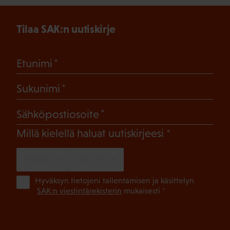
Tilaa SAK:n uutiskirje
(Pakollinen)
Etunimi
(Pakollinen)
Sukunimi
(Pakollinen)
Sähköpostiosoite
(Pakollinen)
Millä kielellä haluat uutiskirjeesi
SUOMI
RUOTSI
(Pa
Hyväksyn tietojeni tallentamisen ja käsittelyn
SAK:n viestintärekisterin
mukaisesti *