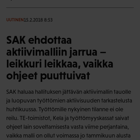
15.2.2018 8:53
UUTINEN
SAK ehdottaa
aktiivimalliin jarrua –
leikkuri leikkaa, vaikka
ohjeet puuttuivat
SAK haluaa hallituksen jättävän aktiivimallin tauolle
ja luopuvan työttömien aktiivisuuden tarkastelusta
huhtikuussa. Työttömille nykyinen tilanne ei ole
reilu. TE-toimistot, Kela ja työttömyyskassat saivat
ohjeet lain soveltamisesta vasta viime perjantaina,
vaikka malli on ollut voimassa jo tammikuun alusta