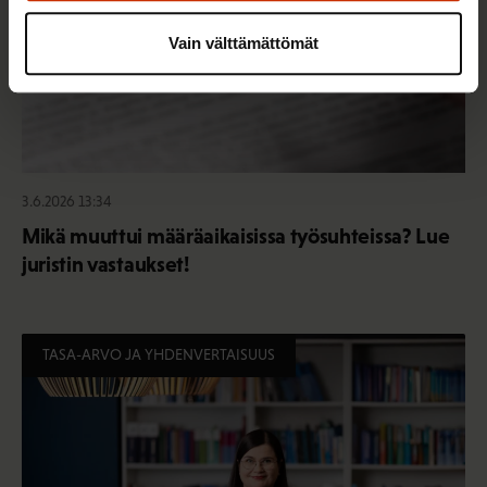
Vain välttämättömät
3.6.2026 13:34
Mikä muuttui määräaikaisissa työsuhteissa? Lue
juristin vastaukset!
TASA-ARVO JA YHDENVERTAISUUS