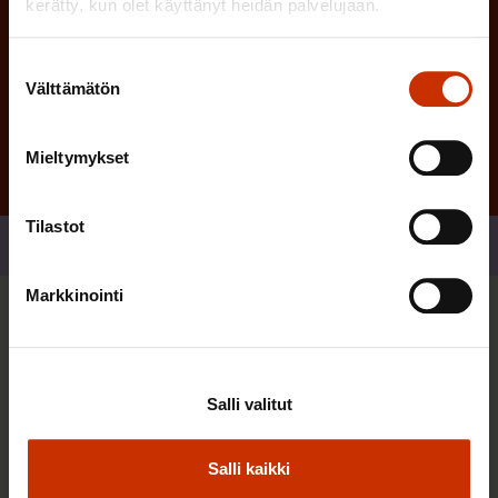
kerätty, kun olet käyttänyt heidän palvelujaan.
Suostumuksen
Tilaa
Välttämätön
valinta
Mieltymykset
Tilastot
Jaa
Markkinointi
Sinua saattaa myös kiinnostaa
Salli valitut
TASA-ARVO JA YHDENVERTAISUUS
Salli kaikki