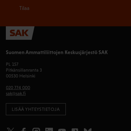
Tilaa
Suomen Ammattiliittojen Keskusjärjestö SAK
PL 157
Pitkänsillanranta 3
00530 Helsinki
020 774 000
sak@sak.fi
LISÄÄ YHTEYSTIETOJA