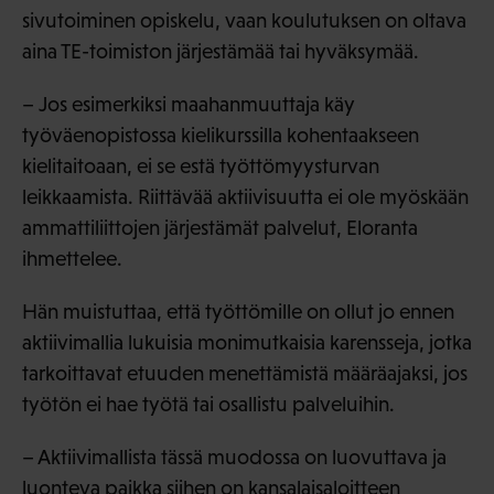
sivutoiminen opiskelu, vaan koulutuksen on oltava
aina TE-toimiston järjestämää tai hyväksymää.
– Jos esimerkiksi maahanmuuttaja käy
työväenopistossa kielikurssilla kohentaakseen
kielitaitoaan, ei se estä työttömyysturvan
leikkaamista. Riittävää aktiivisuutta ei ole myöskään
ammattiliittojen järjestämät palvelut, Eloranta
ihmettelee.
Hän muistuttaa, että työttömille on ollut jo ennen
aktiivimallia lukuisia monimutkaisia karensseja, jotka
tarkoittavat etuuden menettämistä määräajaksi, jos
työtön ei hae työtä tai osallistu palveluihin.
– Aktiivimallista tässä muodossa on luovuttava ja
luonteva paikka siihen on kansalaisaloitteen