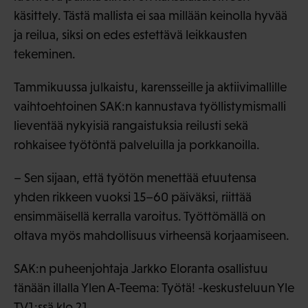
käsittely. Tästä mallista ei saa millään keinolla hyvää
ja reilua, siksi on edes estettävä leikkausten
tekeminen.
Tammikuussa julkaistu, karensseille ja aktiivimallille
vaihtoehtoinen SAK:n kannustava työllistymismalli
lieventää nykyisiä rangaistuksia reilusti sekä
rohkaisee työtöntä palveluilla ja porkkanoilla.
– Sen sijaan, että työtön menettää etuutensa
yhden rikkeen vuoksi 15–60 päiväksi, riittää
ensimmäisellä kerralla varoitus. Työttömällä on
oltava myös mahdollisuus virheensä korjaamiseen.
SAK:n puheenjohtaja Jarkko Eloranta osallistuu
tänään illalla Ylen A-Teema: Työtä! -keskusteluun Yle
TV1:ssä klo 21.