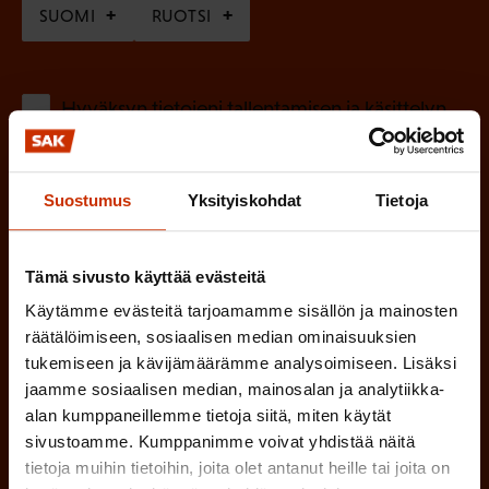
SUOMI
RUOTSI
a
k
o
(
Hyväksyn tietojeni tallentamisen ja käsittelyn
P
l
SAK:n viestintärekisterin
mukaisesti *
a
l
k
Suostumus
Yksityiskohdat
Tietoja
i
o
n
l
Tämä sivusto käyttää evästeitä
e
l
i
Käytämme evästeitä tarjoamamme sisällön ja mainosten
n
räätälöimiseen, sosiaalisen median ominaisuuksien
n
)
tukemiseen ja kävijämäärämme analysoimiseen. Lisäksi
e
jaamme sosiaalisen median, mainosalan ja analytiikka-
n
alan kumppaneillemme tietoja siitä, miten käytät
)
sivustoamme. Kumppanimme voivat yhdistää näitä
tietoja muihin tietoihin, joita olet antanut heille tai joita on