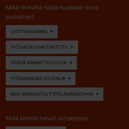
a
l
Mikä tai mitkä näistä kuvaavat sinua
n
k
l
parhaiten?
e
o
i
n
l
LUOTTAMUSMIES
n
)
l
e
TYÖSUOJELUVALTUUTETTU
i
n
n
)
TÖISSÄ AMMATTILIITOSSA
e
n
TYÖNANTAJAN EDUSTAJA
)
MUU KIINNOSTUS TYÖELÄMÄASIOIHIN
(
Millä kielellä haluat uutiskirjeesi
P