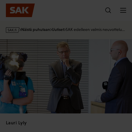
Hyppää
sisältöön
s
Näistä puhutaan
Uutiset
SAK edelleen valmis neuvottelu…
a
k
·
f
i
Lauri Lyly