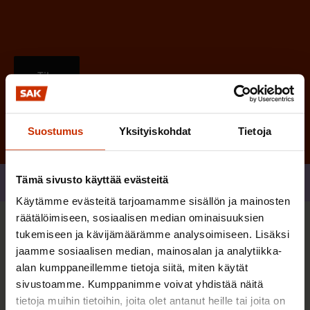
Tilaa
Suostumus
Yksityiskohdat
Tietoja
Tämä sivusto käyttää evästeitä
Jaa
Käytämme evästeitä tarjoamamme sisällön ja mainosten
räätälöimiseen, sosiaalisen median ominaisuuksien
Sinua saattaa myös kiinnostaa
tukemiseen ja kävijämäärämme analysoimiseen. Lisäksi
jaamme sosiaalisen median, mainosalan ja analytiikka-
alan kumppaneillemme tietoja siitä, miten käytät
TASA-ARVO JA YHDENVERTAISUUS
sivustoamme. Kumppanimme voivat yhdistää näitä
tietoja muihin tietoihin, joita olet antanut heille tai joita on