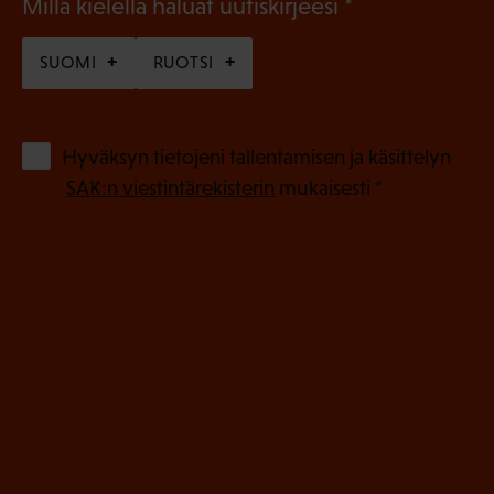
(
Millä kielellä haluat uutiskirjeesi
P
SUOMI
RUOTSI
a
k
o
(
Hyväksyn tietojeni tallentamisen ja käsittelyn
P
l
SAK:n viestintärekisterin
mukaisesti *
a
l
k
i
o
n
l
e
l
i
n
n
)
e
n
)