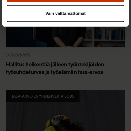
Vain välttämättömät
14.5.2026 8:55
Hallitus heikentää jälleen työntekijöiden
työsuhdeturvaa ja työelämän tasa-arvoa
TASA-ARVO JA YHDENVERTAISUUS