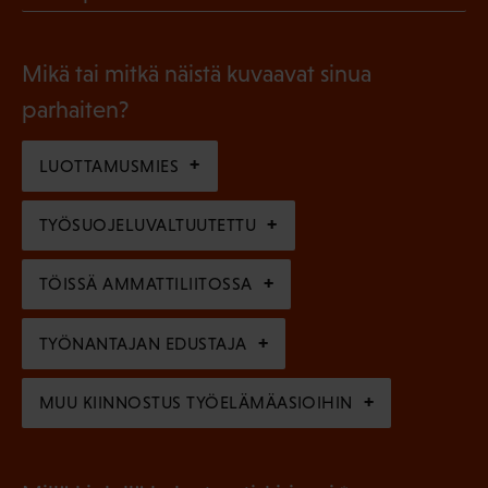
l
P
o
i
a
l
Mikä tai mitkä näistä kuvaavat sinua
n
k
l
parhaiten?
e
o
i
n
l
LUOTTAMUSMIES
n
)
l
e
TYÖSUOJELUVALTUUTETTU
i
n
n
)
TÖISSÄ AMMATTILIITOSSA
e
n
TYÖNANTAJAN EDUSTAJA
)
MUU KIINNOSTUS TYÖELÄMÄASIOIHIN