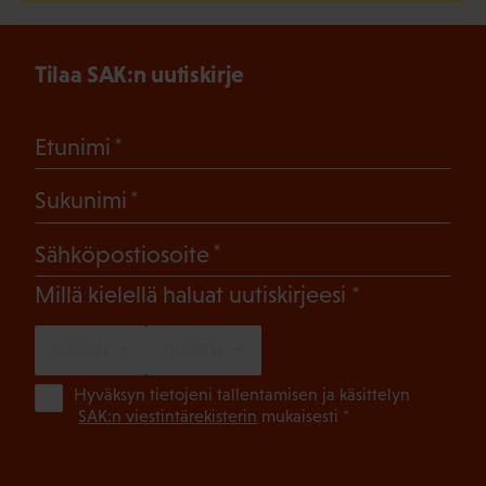
Tilaa SAK:n uutiskirje
(Pakollinen)
Etunimi
(Pakollinen)
Sukunimi
(Pakollinen)
Sähköpostiosoite
(Pakollinen)
Millä kielellä haluat uutiskirjeesi
SUOMI
RUOTSI
(Pa
Hyväksyn tietojeni tallentamisen ja käsittelyn
SAK:n viestintärekisterin
mukaisesti *