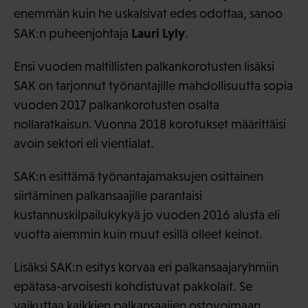
enemmän kuin he uskalsivat edes odottaa, sanoo
Lauri Lyly
SAK:n puheenjohtaja
.
Ensi vuoden maltillisten palkankorotusten lisäksi
SAK on tarjonnut työnantajille mahdollisuutta sopia
vuoden 2017 palkankorotusten osalta
nollaratkaisun. Vuonna 2018 korotukset määrittäisi
avoin sektori eli vientialat.
SAK:n esittämä työnantajamaksujen osittainen
siirtäminen palkansaajille parantaisi
kustannuskilpailukykyä jo vuoden 2016 alusta eli
vuotta aiemmin kuin muut esillä olleet keinot.
Lisäksi SAK:n esitys korvaa eri palkansaajaryhmiin
epätasa-arvoisesti kohdistuvat pakkolait. Se
vaikuttaa kaikkien palkansaajien ostovoimaan