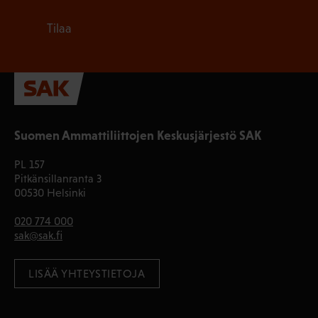
Tilaa
Suomen Ammattiliittojen Keskusjärjestö SAK
PL 157
Pitkänsillanranta 3
00530 Helsinki
020 774 000
sak@sak.fi
LISÄÄ YHTEYSTIETOJA