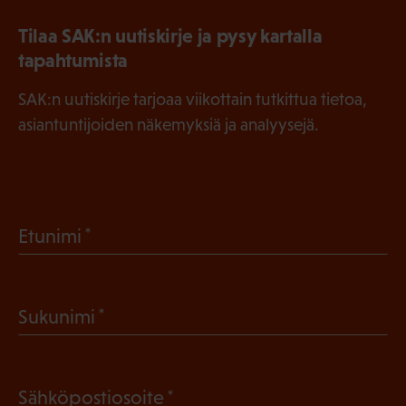
Tilaa SAK:n uutiskirje ja pysy kartalla
tapahtumista
SAK:n uutiskirje tarjoaa viikottain tutkittua tietoa,
asiantuntijoiden näkemyksiä ja analyysejä.
(
Etunimi
P
a
(
Sukunimi
k
P
o
a
l
(
Sähköpostiosoite
k