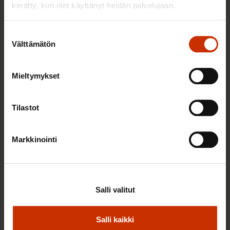
kerätty, kun olet käyttänyt heidän palvelujaan.
Suostumuksen
Välttämätön
valinta
Mieltymykset
Tilastot
3.6.2026 13:34
Mikä muuttui määräaikaisissa työsuhteissa? Lue
Markkinointi
juristin vastaukset!
TASA-ARVO JA YHDENVERTAISUUS
Salli valitut
Salli kaikki