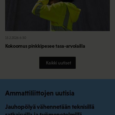
13.2.2026 6:30
Kokoomus pinkkipesee tasa-arvolailla
Kaikki uutiset
Ammattiliittojen uutisia
Jauhopölyä vähennetään teknisillä
ratkaisuilla ja työmenetelmillä