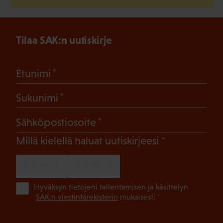
Tilaa SAK:n uutiskirje
(Pakollinen)
Etunimi
(Pakollinen)
Sukunimi
(Pakollinen)
Sähköpostiosoite
(Pakollinen)
Millä kielellä haluat uutiskirjeesi
SUOMI
RUOTSI
(Pa
Hyväksyn tietojeni tallentamisen ja käsittelyn
SAK:n viestintärekisterin
mukaisesti *