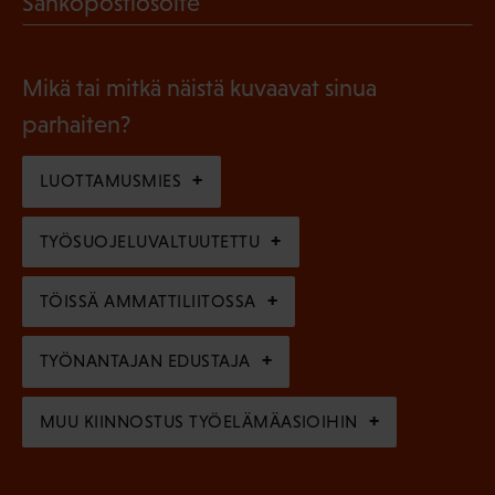
Sähköpostiosoite
k
l
P
o
i
a
l
Mikä tai mitkä näistä kuvaavat sinua
n
k
l
parhaiten?
e
o
i
n
l
LUOTTAMUSMIES
n
)
l
e
TYÖSUOJELUVALTUUTETTU
i
n
n
)
TÖISSÄ AMMATTILIITOSSA
e
n
TYÖNANTAJAN EDUSTAJA
)
MUU KIINNOSTUS TYÖELÄMÄASIOIHIN