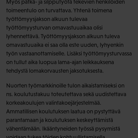
Myös pätkä- ja silpputyötä tekevien henkilöiden
toimeentulo on turvattava. Yhtenä toimena
työttömyysjakson alkuun tulevaa
työttömyysturvan omavastuuaikaa olisi
lyhennettävä. Työttömyysjakson alkuun tuleva
omavastuuaika ei saa olla este uuden, lyhyenkin
työn vastaanottamiselle. Lisäksi työttömyysturvassa
on tullut aika luopua lama-ajan leikkauksena
tehdystä lomakorvausten jaksotuksesta.
Nuorten työmarkkinoille tulon aikaistamiseksi on
ns. koulutustakuu toteutettava sekä uudistettava
korkeakoulujen valintakoejärjestelmää.
Ammatillisen koulutuksen laatua on pystyttävä
parantamaan ja koulutuksen keskeyttämistä
vähentämään. Ikääntyneiden työssä pysymistä
voidaan tukea töiden kohtuullistamisella,