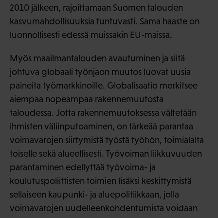
2010 jälkeen, rajoittamaan Suomen talouden
kasvumahdollisuuksia tuntuvasti. Sama haaste on
luonnollisesti edessä muissakin EU-maissa.
Myös maailmantalouden avautuminen ja siitä
johtuva globaali työnjaon muutos luovat uusia
paineita työmarkkinoille. Globalisaatio merkitsee
aiempaa nopeampaa rakennemuutosta
taloudessa. Jotta rakennemuutoksessa vältetään
ihmisten väliinputoaminen, on tärkeää parantaa
voimavarojen siirtymistä työstä työhön, toimialalta
toiselle sekä alueellisesti. Työvoiman liikkuvuuden
parantaminen edellyttää työvoima- ja
koulutuspoliittisten toimien lisäksi keskittymistä
sellaiseen kaupunki- ja aluepolitiikkaan, jolla
voimavarojen uudelleenkohdentumista voidaan