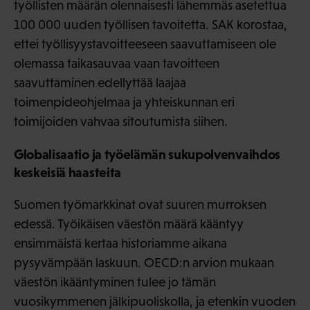
työllisten määrän olennaisesti lähemmäs asetettua
100 000 uuden työllisen tavoitetta. SAK korostaa,
ettei työllisyystavoitteeseen saavuttamiseen ole
olemassa taikasauvaa vaan tavoitteen
saavuttaminen edellyttää laajaa
toimenpideohjelmaa ja yhteiskunnan eri
toimijoiden vahvaa sitoutumista siihen.
Globalisaatio ja työelämän sukupolvenvaihdos
keskeisiä haasteita
Suomen työmarkkinat ovat suuren murroksen
edessä. Työikäisen väestön määrä kääntyy
ensimmäistä kertaa historiamme aikana
pysyvämpään laskuun. OECD:n arvion mukaan
väestön ikääntyminen tulee jo tämän
vuosikymmenen jälkipuoliskolla, ja etenkin vuoden