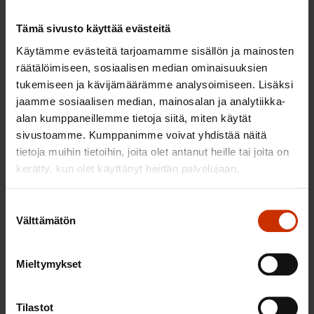
työvoiman liikkuvuutta vähentää monesti vaikeasti
myytävän omistusasunnon muodostama pidike.
Tämä sivusto käyttää evästeitä
Työvoiman liikkuvuuden edistämiseksi on
Käytämme evästeitä tarjoamamme sisällön ja mainosten
selvitettävä, voitaisiinko julkisen vallan toimesta
räätälöimiseen, sosiaalisen median ominaisuuksien
parantaa alueellisten asuntomarkkinoiden
tukemiseen ja kävijämäärämme analysoimiseen. Lisäksi
toimivuutta siten, että taantuvilta alueilta
jaamme sosiaalisen median, mainosalan ja analytiikka-
alan kumppaneillemme tietoja siitä, miten käytät
tarjoudutaan ostamaan uuden työpaikan vuoksi
sivustoamme. Kumppanimme voivat yhdistää näitä
muuttavien asuntoja. Tätä varten voidaan perustaa
tietoja muihin tietoihin, joita olet antanut heille tai joita on
oma toimija, nk. Asunto-Arsenal, tai mahdollisesti
kerätty, kun olet käyttänyt heidän palvelujaan.
laajentaa valtion asuntorahaston toimialaa.
Suostumuksen
Lisätietoja
Välttämätön
valinta
Työvoima- ja koulutuspoliittinen sihteeri Saana
Mieltymykset
Siekkinen, puh. 040 834 5030
Ekonomisti Olli Koski, puh. 050 541 9645
Tilastot