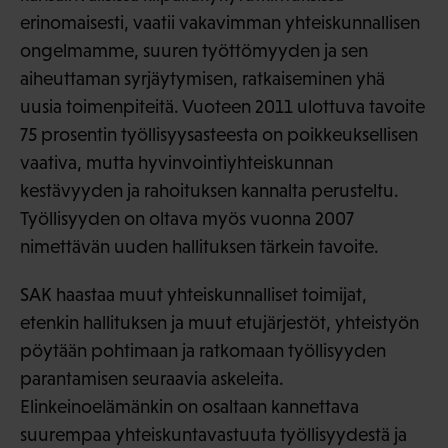
erinomaisesti, vaatii vakavimman yhteiskunnallisen
ongelmamme, suuren työttömyyden ja sen
aiheuttaman syrjäytymisen, ratkaiseminen yhä
uusia toimenpiteitä. Vuoteen 2011 ulottuva tavoite
75 prosentin työllisyysasteesta on poikkeuksellisen
vaativa, mutta hyvinvointiyhteiskunnan
kestävyyden ja rahoituksen kannalta perusteltu.
Työllisyyden on oltava myös vuonna 2007
nimettävän uuden hallituksen tärkein tavoite.
SAK haastaa muut yhteiskunnalliset toimijat,
etenkin hallituksen ja muut etujärjestöt, yhteistyön
pöytään pohtimaan ja ratkomaan työllisyyden
parantamisen seuraavia askeleita.
Elinkeinoelämänkin on osaltaan kannettava
suurempaa yhteiskuntavastuuta työllisyydestä ja