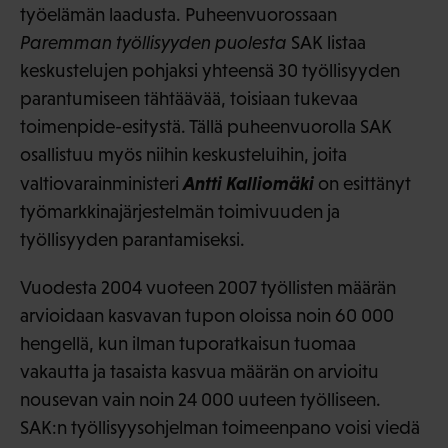
työelämän laadusta. Puheenvuorossaan
Paremman työllisyyden puolesta
SAK listaa
keskustelujen pohjaksi yhteensä 30 työllisyyden
parantumiseen tähtäävää, toisiaan tukevaa
toimenpide-esitystä. Tällä puheenvuorolla SAK
osallistuu myös niihin keskusteluihin, joita
Antti Kalliomäki
valtiovarainministeri
on esittänyt
työmarkkinajärjestelmän toimivuuden ja
työllisyyden parantamiseksi.
Vuodesta 2004 vuoteen 2007 työllisten määrän
arvioidaan kasvavan tupon oloissa noin 60 000
hengellä, kun ilman tuporatkaisun tuomaa
vakautta ja tasaista kasvua määrän on arvioitu
nousevan vain noin 24 000 uuteen työlliseen.
SAK:n työllisyysohjelman toimeenpano voisi viedä