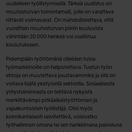
uudelleen työllistymisellä. Tärkeä uudistus on
muutosturvan toimintamalli, jolle on varattava
riittävät voimavarat. On mahdollistettava, että
vuosittain muutosturvan piiriin kuuluvista
vähintään 20 000 henkeä voi osallistua
koulutukseen.
Pidempään työttömänä olleiden tuloa
työmarkkinoille on helpotettava. Tuetun työn
ehtoja on muutettava joustavammiksi ja sitä on
voitava lisätä yksityisellä sektorilla. Sosiaalisesta
yritystoiminnasta on tehtävä nykyistä
merkittävämpi pitkäaikaistyöttömien ja
vajaakuntoisten työllistäjä. Olisi myös
kolmikantaisesti selvitettävä, voisivatko
työhallinnon omana tai sen hankkimana palveluna