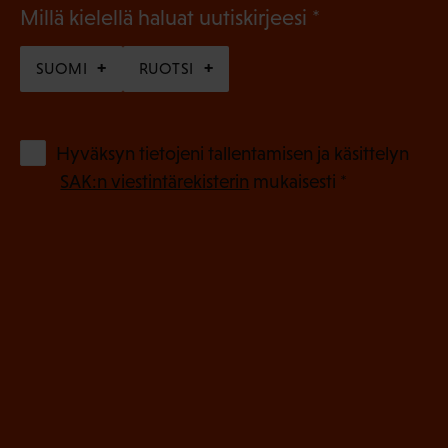
(
Millä kielellä haluat uutiskirjeesi
P
SUOMI
RUOTSI
a
k
o
(
Hyväksyn tietojeni tallentamisen ja käsittelyn
P
l
SAK:n viestintärekisterin
mukaisesti *
a
l
k
i
o
n
l
e
l
i
n
n
)
e
n