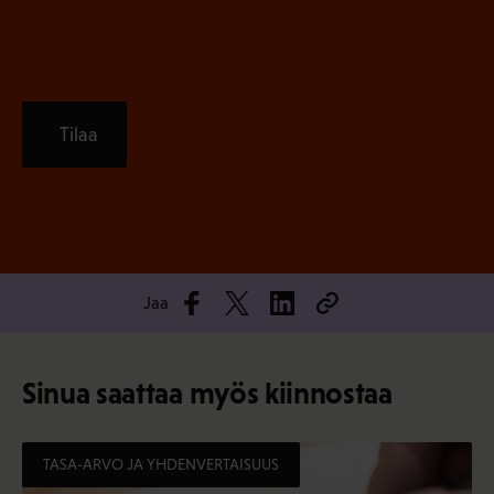
)
Tilaa
Jaa
Sinua saattaa myös kiinnostaa
TASA-ARVO JA YHDENVERTAISUUS