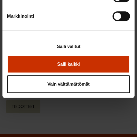
Paremman työllisyyden puolesta – SAK:n
työllisyyspuheenvuoro
(pdf)
Markkinointi
Katso myös
Työmarkkinailmasto 2005. SAK Tutkimustieto
Salli valitut
1/2005
(pdf)
– tutkimuksessa on selvitetty mm kansalaisten
Salli kaikki
käsityksiä eri tahojen työllisyystoimista
Vain välttämättömät
LÖYDÄ LISÄÄ TÄMÄNKALTAISTA SISÄLTÖÄ:
TIEDOTTEET