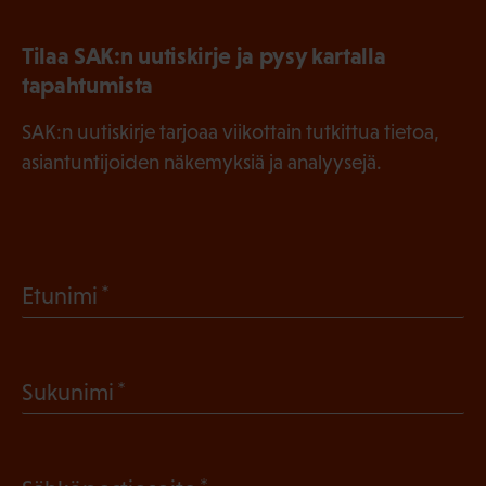
Tilaa SAK:n uutiskirje ja pysy kartalla
tapahtumista
SAK:n uutiskirje tarjoaa viikottain tutkittua tietoa,
asiantuntijoiden näkemyksiä ja analyysejä.
(
Etunimi
P
a
(
Sukunimi
k
P
o
a
l
(