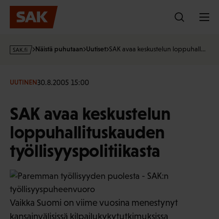
Hyppää
sisältöön
s
Näistä puhutaan
Uutiset
SAK avaa keskustelun loppuhall…
a
k
·
30.8.2005 15:00
UUTINEN
f
i
SAK avaa keskustelun
loppuhallituskauden
työllisyyspolitiikasta
Vaikka Suomi on viime vuosina menestynyt
kansainvälisissä kilpailukykytutkimuksissa