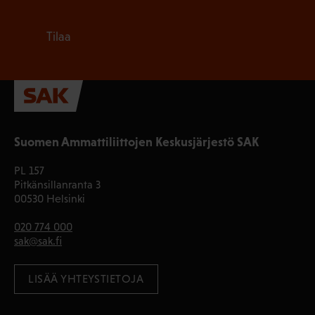
Tilaa
Suomen Ammattiliittojen Keskusjärjestö SAK
PL 157
Pitkänsillanranta 3
00530 Helsinki
020 774 000
sak@sak.fi
LISÄÄ YHTEYSTIETOJA