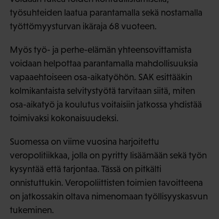
työsuhteiden laatua parantamalla sekä nostamalla
työttömyysturvan ikäraja 68 vuoteen.
Myös työ- ja perhe-elämän yhteensovittamista
voidaan helpottaa parantamalla mahdollisuuksia
vapaaehtoiseen osa-aikatyöhön. SAK esittääkin
kolmikantaista selvitystyötä tarvitaan siitä, miten
osa-aikatyö ja koulutus voitaisiin jatkossa yhdistää
toimivaksi kokonaisuudeksi.
Suomessa on viime vuosina harjoitettu
veropolitiikkaa, jolla on pyritty lisäämään sekä työn
kysyntää että tarjontaa. Tässä on pitkälti
onnistuttukin. Veropoliittisten toimien tavoitteena
on jatkossakin oltava nimenomaan työllisyyskasvun
tukeminen.