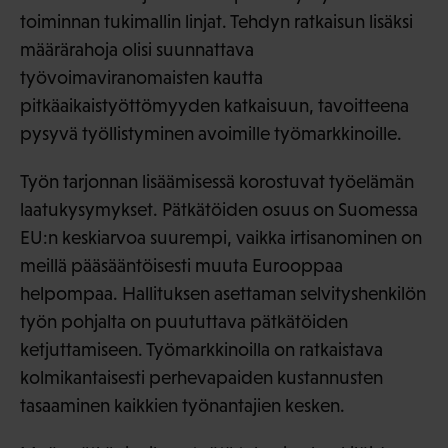
toiminnan tukimallin linjat. Tehdyn ratkaisun lisäksi
määrärahoja olisi suunnattava
työvoimaviranomaisten kautta
pitkäaikaistyöttömyyden katkaisuun, tavoitteena
pysyvä työllistyminen avoimille työmarkkinoille.
Työn tarjonnan lisäämisessä korostuvat työelämän
laatukysymykset. Pätkätöiden osuus on Suomessa
EU:n keskiarvoa suurempi, vaikka irtisanominen on
meillä pääsääntöisesti muuta Eurooppaa
helpompaa. Hallituksen asettaman selvityshenkilön
työn pohjalta on puututtava pätkätöiden
ketjuttamiseen. Työmarkkinoilla on ratkaistava
kolmikantaisesti perhevapaiden kustannusten
tasaaminen kaikkien työnantajien kesken.