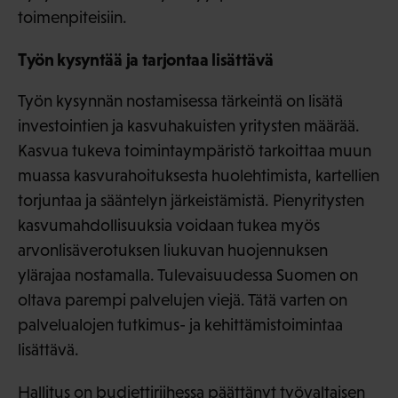
toimenpiteisiin.
Työn kysyntää ja tarjontaa lisättävä
Työn kysynnän nostamisessa tärkeintä on lisätä
investointien ja kasvuhakuisten yritysten määrää.
Kasvua tukeva toimintaympäristö tarkoittaa muun
muassa kasvurahoituksesta huolehtimista, kartellien
torjuntaa ja sääntelyn järkeistämistä. Pienyritysten
kasvumahdollisuuksia voidaan tukea myös
arvonlisäverotuksen liukuvan huojennuksen
ylärajaa nostamalla. Tulevaisuudessa Suomen on
oltava parempi palvelujen viejä. Tätä varten on
palvelualojen tutkimus- ja kehittämistoimintaa
lisättävä.
Hallitus on budjettiriihessa päättänyt työvaltaisen