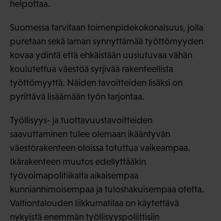
helpottaa.
Suomessa tarvitaan toimenpidekokonaisuus, jolla
puretaan sekä laman synnyttämää työttömyyden
kovaa ydintä että ehkäistään uusiutuvaa vähän
koulutettua väestöä syrjivää rakenteellista
työttömyyttä. Näiden tavoitteiden lisäksi on
pyrittävä lisäämään työn tarjontaa.
Työllisyys- ja tuottavuustavoitteiden
saavuttaminen tulee olemaan ikääntyvän
väestörakenteen oloissa totuttua vaikeampaa.
Ikärakenteen muutos edellyttääkin
työvoimapolitiikalta aikaisempaa
kunnianhimoisempaa ja tuloshakuisempaa otetta.
Valtiontalouden liikkumatilaa on käytettävä
nykyistä enemmän työllisyyspoliittisiin