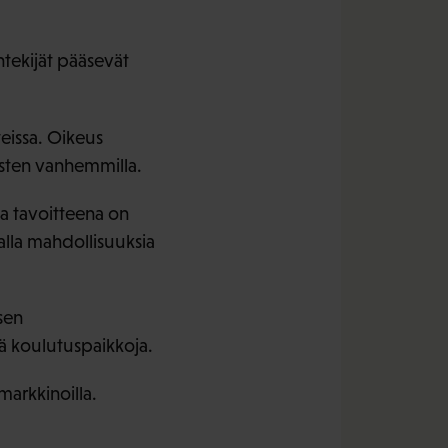
ntekijät pääsevät
teissa. Oikeus
lasten vanhemmilla.
ka tavoitteena on
alla mahdollisuuksia
sen
sää koulutuspaikkoja.
arkkinoilla.