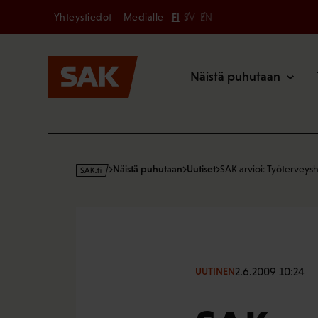
Secondary
Hyppää
Yhteystiedot
Medialle
FI
SV
EN
sisältöön
Päävalikk
Näistä puhutaan
s
Näistä puhutaan
Uutiset
SAK arvioi: Työterveys
a
k
·
f
i
2.6.2009 10:24
UUTINEN