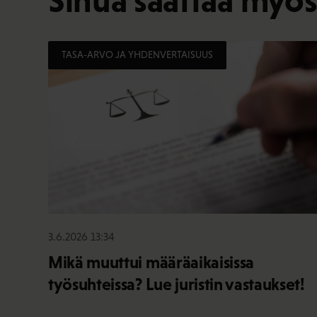
Sinua saattaa myös
TASA-ARVO JA YHDENVERTAISUUS
3.6.2026 13:34
Mikä muuttui määräaikaisissa
työsuhteissa? Lue juristin vastaukset!