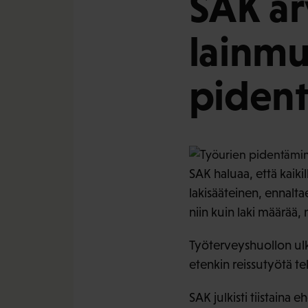
SAK ar
lainmu
pident
SAK haluaa, että kaiki
lakisääteinen, ennalta
niin kuin laki määrää,
Työterveyshuollon ulk
etenkin reissutyötä te
SAK julkisti tiistaina