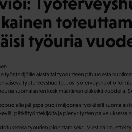
vioi: Työterveysh
kainen toteutta
äisi työuria vuode
lle työntekijöille alasta tai työsuhteen pituudesta huolim
ehkäisevä työterveyshuolto. Jos työterveyshuolto toimisi k
 nousisi suomalaisten keskimääräinen eläkeikä vuodella, S
opuolelle jää jopa puoli miljoonaa työikäistä suomalais
keviä, pätkätyöntekijöitä ja pienyritysten palveluksessa o
 ehdotuksensa työurien pidentämiseksi. Viestinä on, ettei t