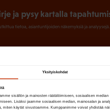
irje ja pysy kartalla tapahtumi
tutkittua tietoa, asiantuntijoiden näkemyksiä ja analyysejä.
(
Sukunimi
P
a
Yksityiskohdat
k
o
itä
mme sisällön ja mainosten räätälöimiseen, sosiaalisen median
l
 sinua parhaiten?
iseen. Lisäksi jaamme sosiaalisen median, mainosalan ja analy
l
, miten käytät sivustoamme. Kumppanimme voivat yhdistää näitä t