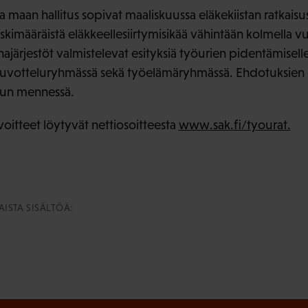
a maan hallitus sopivat maaliskuussa eläkekiistan ratkaisu
eskimääräistä eläkkeellesiirtymisikää vähintään kolmella 
järjestöt valmistelevat esityksiä työurien pidentämisell
uvotteluryhmässä sekä työelämäryhmässä. Ehdotuksien 
un mennessä.
oitteet löytyvät nettiosoitteesta
www.sak.fi/tyourat.
ISTA SISÄLTÖÄ: