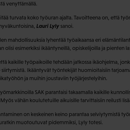
tä venyttämällä.
tää turvata koko työuran ajalta. Tavoitteena on, että työ
Lauri Lyly
 hyväkuntoisina,
sanoi.
iden mahdollisuuksia lyhentää työaikaansa eri elämäntilan
 olisi esimerkiksi ikääntyneillä, opiskelijoilla ja pienten 
että kaikille työpaikoille tehdään jatkossa ikäohjelma, jon
iirtymistä. Ikääntyvät työntekijät huomioitaisiin tarjoam
ikatyöhön ja muihin joustaviin työjärjestelyihin.
ömarkkinoilla SAK parantaisi takaamalla kaikille kunnolli
ös vähän koulutetuille aikuisille tarvittaisiin reilusti li
taminen on keskeinen keino parantaa selviytymistä työm
uratkin muotoutuvat pidemmiksi, Lyly totesi.