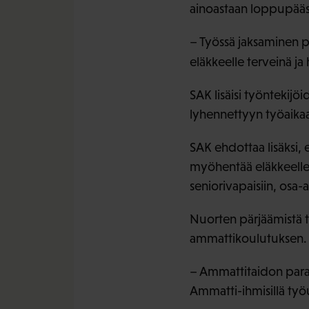
ainoastaan loppupääs
– Työssä jaksaminen pi
eläkkeelle terveinä ja
SAK lisäisi työntekijö
lyhennettyyn työaikaan
SAK ehdottaa lisäksi, 
myöhentää eläkkeelle s
seniorivapaisiin, osa-a
Nuorten pärjäämistä ty
ammattikoulutuksen. My
– Ammattitaidon paran
Ammatti-ihmisillä työ