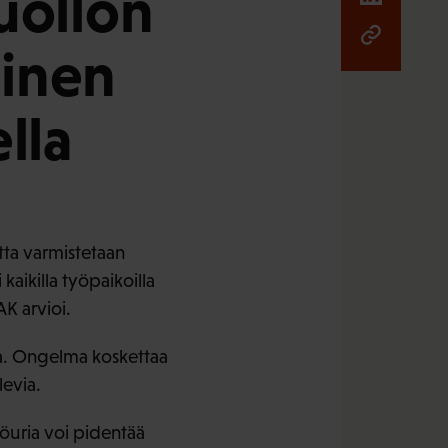
uollon
minen
lla
atta varmistetaan
aikilla työpaikoilla
AK arvioi.
ta. Ongelma koskettaa
levia.
yöuria voi pidentää