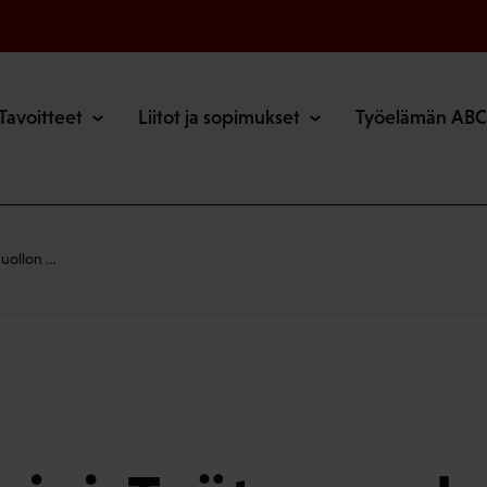
o
Tavoitteet
Liitot ja sopimukset
Työelämän ABC
huollon …