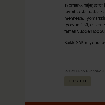
Työmarkkinajärjestöt j
tavoitteesta nostaa k
mennessä. Työmarkkina
työryhmässä, eläkene
tämän vuoden loppu
Kaikki SAK:n työuratav
LÖYDÄ LISÄÄ TÄMÄNKALTA
TIEDOTTEET