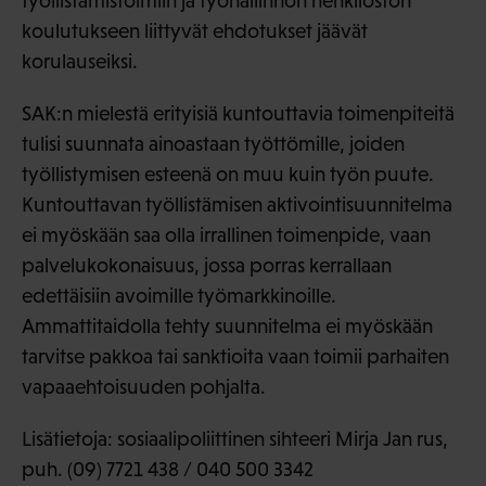
työllistämistoimiin ja työhallinnon henkilöstön
koulutukseen liittyvät ehdotukset jäävät
korulauseiksi.
SAK:n mielestä erityisiä kuntouttavia toimenpiteitä
tulisi suunnata ainoastaan työttömille, joiden
työllistymisen esteenä on muu kuin työn puute.
Kuntouttavan työllistämisen aktivointisuunnitelma
ei myöskään saa olla irrallinen toimenpide, vaan
palvelukokonaisuus, jossa porras kerrallaan
edettäisiin avoimille työmarkkinoille.
Ammattitaidolla tehty suunnitelma ei myöskään
tarvitse pakkoa tai sanktioita vaan toimii parhaiten
vapaaehtoisuuden pohjalta.
Lisätietoja: sosiaalipoliittinen sihteeri Mirja Jan rus,
puh. (09) 7721 438 / 040 500 3342