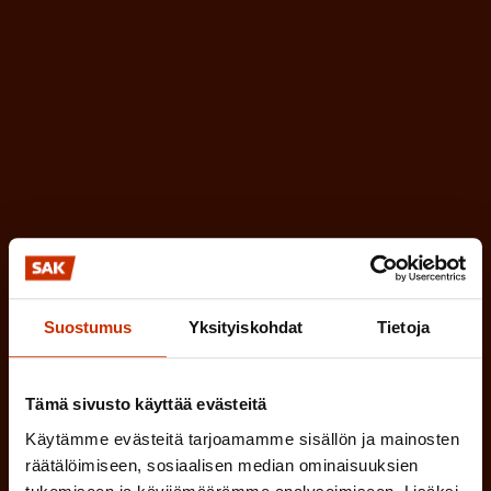
i
o
n
l
e
l
i
n
n
)
e
n
)
Suostumus
Yksityiskohdat
Tietoja
Tilaa
Tämä sivusto käyttää evästeitä
Käytämme evästeitä tarjoamamme sisällön ja mainosten
räätälöimiseen, sosiaalisen median ominaisuuksien