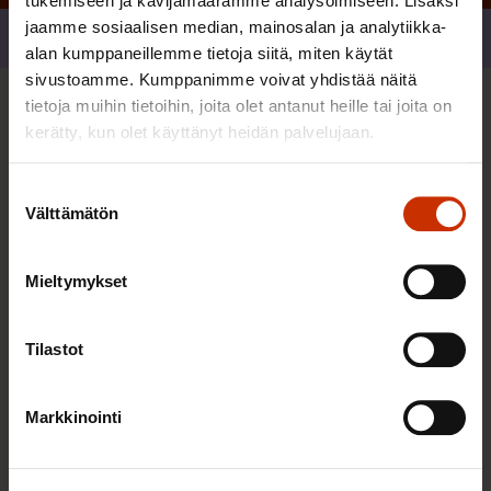
tukemiseen ja kävijämäärämme analysoimiseen. Lisäksi
jaamme sosiaalisen median, mainosalan ja analytiikka-
Jaa
alan kumppaneillemme tietoja siitä, miten käytät
sivustoamme. Kumppanimme voivat yhdistää näitä
tietoja muihin tietoihin, joita olet antanut heille tai joita on
Sinua saattaa myös kiinnostaa
kerätty, kun olet käyttänyt heidän palvelujaan.
Suostumuksen
TASA-ARVO JA YHDENVERTAISUUS
Välttämätön
valinta
Mieltymykset
Tilastot
Markkinointi
3.6.2026 13:34