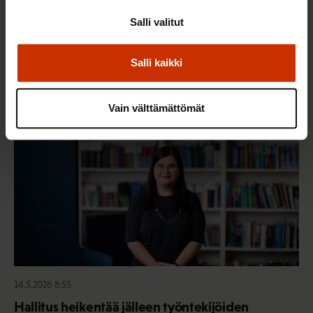
Mikä muuttui määräaikaisissa työsuhteissa? Lue
Salli valitut
juristin vastaukset!
Salli kaikki
TASA-ARVO JA YHDENVERTAISUUS
Vain välttämättömät
14.5.2026 8:55
Hallitus heikentää jälleen työntekijöiden