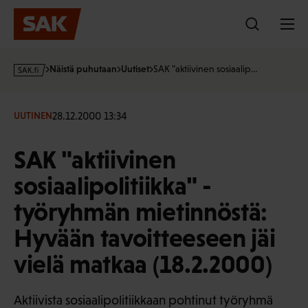
Hyppää
sisältöön
s
Näistä puhutaan
Uutiset
SAK "aktiivinen sosiaalip…
a
k
·
28.12.2000 13:34
UUTINEN
f
i
SAK "aktiivinen
sosiaalipolitiikka" -
työryhmän mietinnöstä:
Hyvään tavoitteeseen jäi
vielä matkaa (18.2.2000)
Aktiivista sosiaalipolitiikkaan pohtinut työryhmä