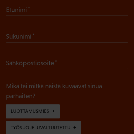
(
Etunimi
P
a
(
Sukunimi
k
P
o
a
l
(
Sähköpostiosoite
k
l
P
o
i
a
l
Mikä tai mitkä näistä kuvaavat sinua
n
k
l
parhaiten?
e
o
i
n
l
LUOTTAMUSMIES
n
)
l
e
TYÖSUOJELUVALTUUTETTU
i