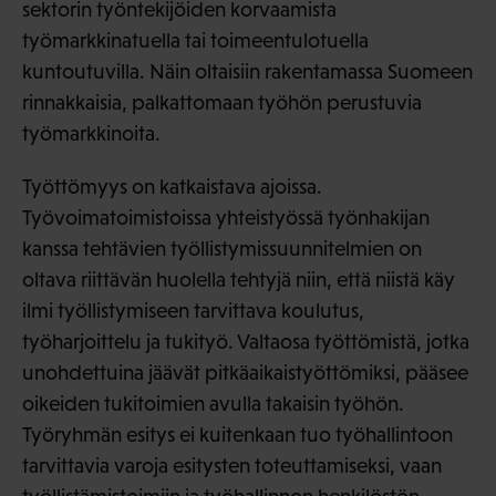
sektorin työntekijöiden korvaamista
työmarkkinatuella tai toimeentulotuella
kuntoutuvilla. Näin oltaisiin rakentamassa Suomeen
rinnakkaisia, palkattomaan työhön perustuvia
työmarkkinoita.
Työttömyys on katkaistava ajoissa.
Työvoimatoimistoissa yhteistyössä työnhakijan
kanssa tehtävien työllistymissuunnitelmien on
oltava riittävän huolella tehtyjä niin, että niistä käy
ilmi työllistymiseen tarvittava koulutus,
työharjoittelu ja tukityö. Valtaosa työttömistä, jotka
unohdettuina jäävät pitkäaikaistyöttömiksi, pääsee
oikeiden tukitoimien avulla takaisin työhön.
Työryhmän esitys ei kuitenkaan tuo työhallintoon
tarvittavia varoja esitysten toteuttamiseksi, vaan