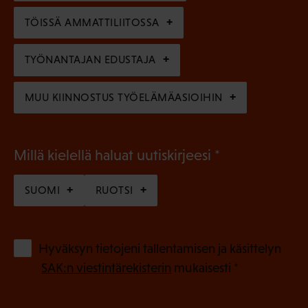
n
n
)
TÖISSÄ AMMATTILIITOSSA
e
n
TYÖNANTAJAN EDUSTAJA
)
MUU KIINNOSTUS TYÖELÄMÄASIOIHIN
(
Millä kielellä haluat uutiskirjeesi
P
SUOMI
RUOTSI
a
k
o
(
Hyväksyn tietojeni tallentamisen ja käsittelyn
P
l
SAK:n viestintärekisterin
mukaisesti *
a
l
k