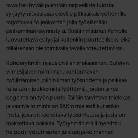
tavoitteli hyvää ja erittäin tarpeellista tulosta:
syrjäytymisvaarassa oleville pitkäaikaistyöttömille
tarjottavaa ”oljenkortta”, jolla työelämään
pääseminen käynnistyisi. Tänään ministeri Perholle
luovutettava esitys jäi kuitenkin puutteelliseksi eikä
tällaisenaan ole toimivalla tavalla toteutettavissa.
Kohderyhmän rajaus on liian mekaaninen. Esitetyn
viimesijaisen toiminnan, kuntouttavan
työllistämisen, piiriin ilman työsuhdetta ja palkkaa
tulisi suuri joukko niitä työttömiä, joiden ainoa
ongelma on työn puute. Tällöin tarvittava mielekäs
ja vaativa toiminta on SAK:n mielestä kuitenkin
työtä, joka on teetettävä työsuhteessa ja josta on
maksettava palkkaa. Työryhmän malli merkitsisi
helposti työsuhteisten julkisen ja kolmannen