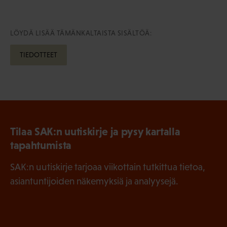
LÖYDÄ LISÄÄ TÄMÄNKALTAISTA SISÄLTÖÄ:
TIEDOTTEET
Tilaa SAK:n uutiskirje ja pysy kartalla
tapahtumista
SAK:n uutiskirje tarjoaa viikottain tutkittua tietoa,
asiantuntijoiden näkemyksiä ja analyysejä.