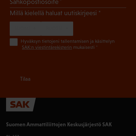
(Pakollinen)
Sähköpostiosoite
(Pakollinen)
Millä kielellä haluat uutiskirjeesi
SUOMI
RUOTSI
(Pa
Hyväksyn tietojeni tallentamisen ja käsittelyn
SAK:n viestintärekisterin
mukaisesti *
Tilaa
Suomen Ammattiliittojen Keskusjärjestö SAK