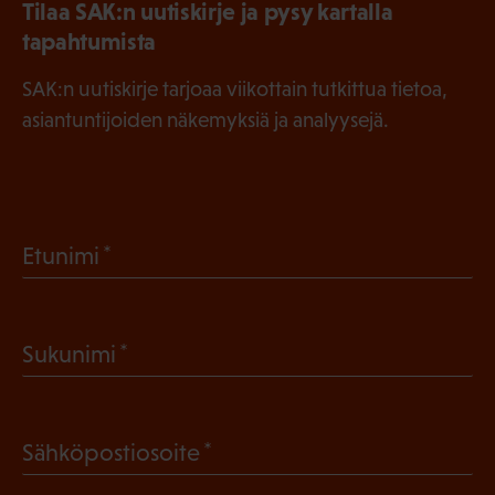
Tilaa SAK:n uutiskirje ja pysy kartalla
tapahtumista
SAK:n uutiskirje tarjoaa viikottain tutkittua tietoa,
asiantuntijoiden näkemyksiä ja analyysejä.
(
Etunimi
P
a
(
Sukunimi
k
P
o
a
l
(
Sähköpostiosoite
k
l
P