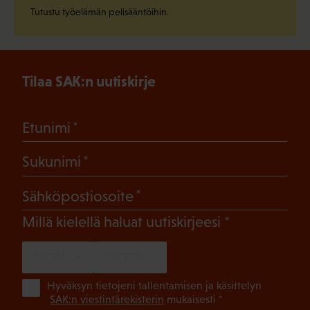
Tutustu työelämän pelisääntöihin.
Tilaa SAK:n uutiskirje
(Pakollinen)
Etunimi
(Pakollinen)
Sukunimi
(Pakollinen)
Sähköpostiosoite
(Pakollinen)
Millä kielellä haluat uutiskirjeesi
SUOMI
RUOTSI
(Pa
Hyväksyn tietojeni tallentamisen ja käsittelyn
SAK:n viestintärekisterin
mukaisesti *