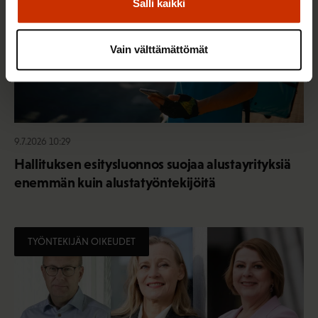
Salli kaikki
Vain välttämättömät
9.7.2026 10:29
Hallituksen esitysluonnos suojaa alustayrityksiä
enemmän kuin alustatyöntekijöitä
TYÖNTEKIJÄN OIKEUDET