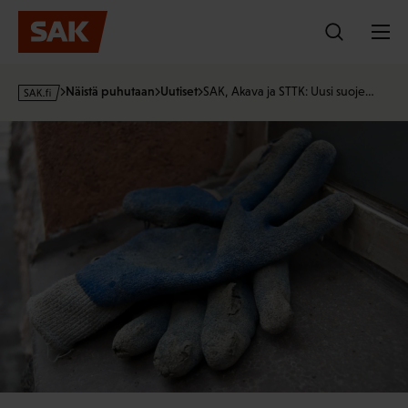
Hyppää
sisältöön
s
Näistä puhutaan
Uutiset
SAK, Akava ja STTK: Uusi suoje…
a
k
·
f
i