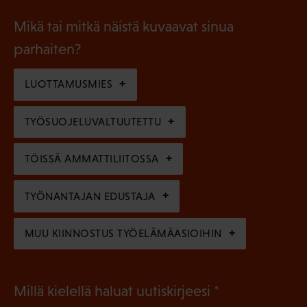
o
i
a
l
Mikä tai mitkä näistä kuvaavat sinua
n
k
l
parhaiten?
e
o
i
n
l
LUOTTAMUSMIES
n
)
l
e
TYÖSUOJELUVALTUUTETTU
i
n
n
)
TÖISSÄ AMMATTILIITOSSA
e
n
TYÖNANTAJAN EDUSTAJA
)
MUU KIINNOSTUS TYÖELÄMÄASIOIHIN
(
Millä kielellä haluat uutiskirjeesi