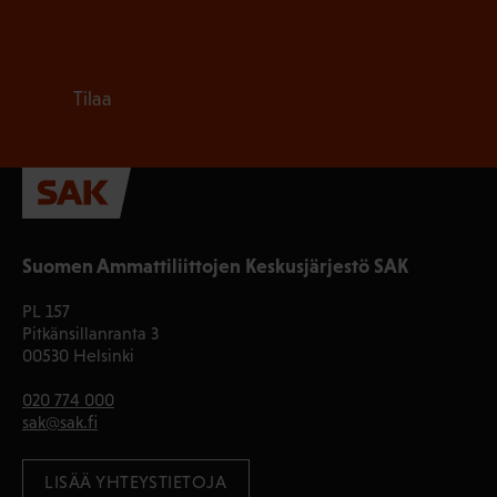
Tilaa
Suomen Ammattiliittojen Keskusjärjestö SAK
PL 157
Pitkänsillanranta 3
00530 Helsinki
020 774 000
sak@sak.fi
LISÄÄ YHTEYSTIETOJA