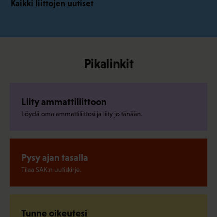
Kaikki liittojen uutiset
Pikalinkit
Liity ammattiliittoon
Löydä oma ammattiliittosi ja liity jo tänään.
Pysy ajan tasalla
Tilaa SAK:n uutiskirje.
Tunne oikeutesi