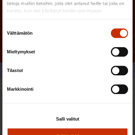
tietoja muihin tietoihin, joita olet antanut heille tai joita on
kerätty, kun olet käyttänyt heidän palvelujaan.
Tilaa
Suostumuksen
Välttämätön
valinta
Mieltymykset
Tilastot
Jaa
Markkinointi
Sinua saattaa myös kiinnostaa
TYÖNTEKIJÄN OIKEUDET
Salli valitut