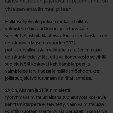
lainvalmisteluun ja jättävät loppumietintöön
yhteisen eriävän mielipiteen.
Hallitusohjelmakirjauksen mukaan hallitus
valmistelee lainsäädännön, jolla turvataan
suojelutyö ristiriitatilanteissa. Kirjauksen taustalla on
eduskunnan lausuma vuoden 2022
potilasturvallisuuslain valmistelusta. Sen mukaan
eduskunta edellyttää, että valtioneuvosto selvittää
suojelutyötä koskevat kehittämistarpeet ja
valmistelee tarvittaessa lainsäädäntöehdotukset,
joilla suojelutyö turvataan ristiriitatilanteissa.
SAK:n, Akavan ja STTK:n mielestä
työryhmävalmistelun aikana suojelutyötä koskevia
kehittämistarpeita ei selvitetty, vaan valmistelussa
edettiin suoraan sääntelyyn ja perusteltiin sen tarve