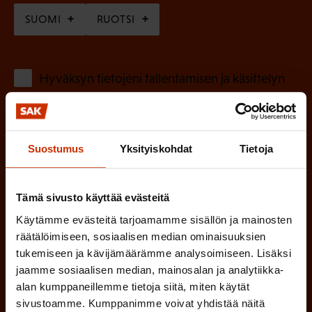
P
SUOMI
RUOTSI
a
k
o
(
Hyväksyn tietojeni tallentamisen ja käsittelyn
P
l
SAK:n viestintärekisterin
mukaisesti *
a
l
k
i
Suostumus
Yksityiskohdat
Tietoja
o
n
l
e
l
Tämä sivusto käyttää evästeitä
i
n
Käytämme evästeitä tarjoamamme sisällön ja mainosten
n
)
räätälöimiseen, sosiaalisen median ominaisuuksien
e
tukemiseen ja kävijämäärämme analysoimiseen. Lisäksi
n
jaamme sosiaalisen median, mainosalan ja analytiikka-
)
alan kumppaneillemme tietoja siitä, miten käytät
sivustoamme. Kumppanimme voivat yhdistää näitä