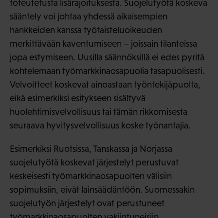
toteutetusta lisärajoituksesta. Suojelutyötä koskeva
sääntely voi johtaa yhdessä aikaisempien
hankkeiden kanssa työtaisteluoikeuden
merkittävään kaventumiseen – joissain tilanteissa
jopa estymiseen. Uusilla säännöksillä ei edes pyritä
kohtelemaan työmarkkinaosapuolia tasapuolisesti.
Velvoitteet koskevat ainoastaan työntekijäpuolta,
eikä esimerkiksi esitykseen sisältyvä
huolehtimisvelvollisuus tai tämän rikkomisesta
seuraava hyvitysvelvollisuus koske työnantajia.
Esimerkiksi Ruotsissa, Tanskassa ja Norjassa
suojelutyötä koskevat järjestelyt perustuvat
keskeisesti työmarkkinaosapuolten välisiin
sopimuksiin, eivät lainsäädäntöön. Suomessakin
suojelutyön järjestelyt ovat perustuneet
työmarkkinaosapuolten vakiintuneisiin