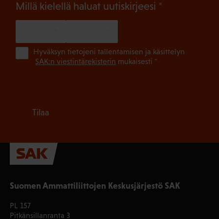
(Pakollinen)
Millä kielellä haluat uutiskirjeesi
SUOMI
RUOTSI
(Pa
Hyväksyn tietojeni tallentamisen ja käsittelyn
SAK:n viestintärekisterin
mukaisesti *
Tilaa
Suomen Ammattiliittojen Keskusjärjestö SAK
PL 157
Pitkänsillanranta 3