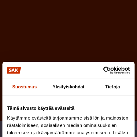
e
l
i
n
n
)
e
n
)
Tilaa
Suostumus
Yksityiskohdat
Tietoja
Tämä sivusto käyttää evästeitä
Käytämme evästeitä tarjoamamme sisällön ja mainosten
räätälöimiseen, sosiaalisen median ominaisuuksien
Jaa
tukemiseen ja kävijämäärämme analysoimiseen. Lisäksi