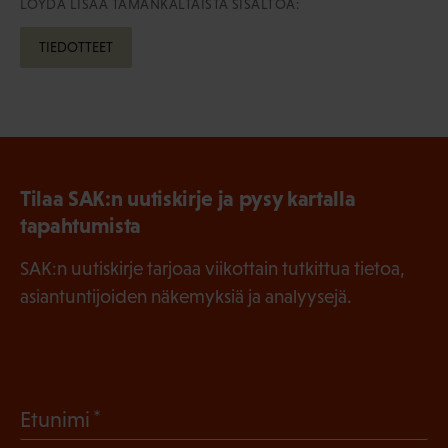
LÖYDÄ LISÄÄ TÄMÄNKALTAISTA SISÄLTÖÄ:
TIEDOTTEET
Tilaa SAK:n uutiskirje ja pysy kartalla
tapahtumista
SAK:n uutiskirje tarjoaa viikottain tutkittua tietoa,
asiantuntijoiden näkemyksiä ja analyysejä.
(
Etunimi