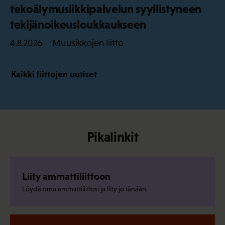
tekoälymusiikkipalvelun syyllistyneen
tekijänoikeusloukkaukseen
Muusikkojen liitto
4.8.2026
Kaikki liittojen uutiset
Pikalinkit
Liity ammattiliittoon
Löydä oma ammattiliittosi ja liity jo tänään.