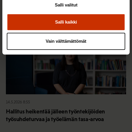
Salli valitut
Salli kaikki
TASA-ARVO JA YHDENVERTAISUUS
Vain välttämättömät
14.5.2026 8:55
Hallitus heikentää jälleen työntekijöiden
työsuhdeturvaa ja työelämän tasa-arvoa