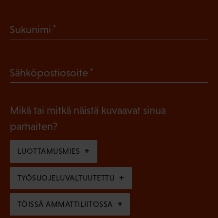
P
a
(
Sukunimi
k
P
o
a
l
(
Sähköpostiosoite
k
l
P
o
i
a
l
Mikä tai mitkä näistä kuvaavat sinua
n
k
l
parhaiten?
e
o
i
n
l
LUOTTAMUSMIES
n
)
l
e
TYÖSUOJELUVALTUUTETTU
i
n
n
)
TÖISSÄ AMMATTILIITOSSA
e