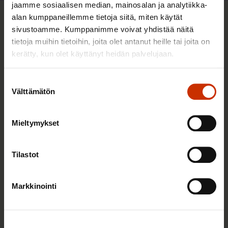
jaamme sosiaalisen median, mainosalan ja analytiikka-
alan kumppaneillemme tietoja siitä, miten käytät
Sinua saattaa myös kiinnostaa
sivustoamme. Kumppanimme voivat yhdistää näitä
tietoja muihin tietoihin, joita olet antanut heille tai joita on
kerätty, kun olet käyttänyt heidän palvelujaan.
TASA-ARVO JA YHDENVERTAISUUS
Suostumuksen
Välttämätön
valinta
Mieltymykset
Tilastot
Markkinointi
3.6.2026 13:34
Mikä muuttui määräaikaisissa työsuhteissa? Lue
juristin vastaukset!