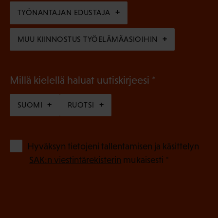
n
TYÖNANTAJAN EDUSTAJA
)
MUU KIINNOSTUS TYÖELÄMÄASIOIHIN
(
Millä kielellä haluat uutiskirjeesi
P
SUOMI
RUOTSI
a
k
o
(
Hyväksyn tietojeni tallentamisen ja käsittelyn
P
l
SAK:n viestintärekisterin
mukaisesti *
a
l
k
i
o
n
l