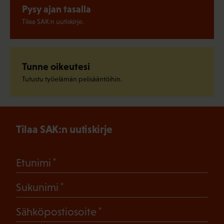
Pysy ajan tasalla
Tilaa SAK:n uutiskirje.
Tunne oikeutesi
Tutustu työelämän pelisääntöihin.
Tilaa SAK:n uutiskirje
(Pakollinen)
Etunimi
(Pakollinen)
Sukunimi
(Pakollinen)
Sähköpostiosoite