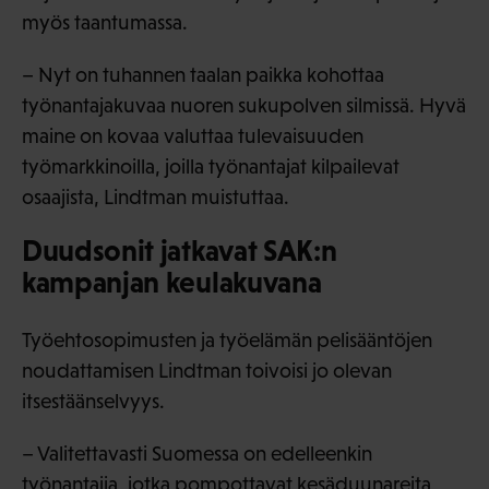
myös taantumassa.
– Nyt on tuhannen taalan paikka kohottaa
työnantajakuvaa nuoren sukupolven silmissä. Hyvä
maine on kovaa valuttaa tulevaisuuden
työmarkkinoilla, joilla työnantajat kilpailevat
osaajista, Lindtman muistuttaa.
Duudsonit jatkavat SAK:n
kampanjan keulakuvana
Työehtosopimusten ja työelämän pelisääntöjen
noudattamisen Lindtman toivoisi jo olevan
itsestäänselvyys.
– Valitettavasti Suomessa on edelleenkin
työnantajia, jotka pompottavat kesäduunareita,