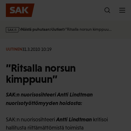
Hyppää
sisältöön
s
Näistä puhutaan
Uutiset
“Ritsalla norsun kimppuu…
a
k
·
31.3.2010 10:19
UUTINEN
f
i
”Ritsalla norsun
kimppuun”
SAK:n nuorisosihteeri Antti Lindtman
nuorisotyöttömyyden hoidosta:
Antti Lindtman
SAK:n nuorisosihteeri
kritisoi
hallitusta riittämättömistä toimista