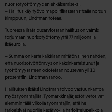
nuorisotyöttömyyden ehkäisemiseksi.
– Hallitus käy työvoimapolitiikassaan ritsalla norsun
kimppuun, Lindtman toteaa.
Tuoreessa lisätalousarviossaan hallitus on valmis
torjumaan nuorisotyöttömyyttä 77 miljoonalla
lisäeurolla.
– Summa on kerta kaikkiaan mitätön siihen nähden,
että nuorisotyöttömyys on kaksinkertaistunut ja
työttömyysasteen odotetaan nousevan yli 10
prosenttiin, Lindtman sanoo.
Hallituksen lisäksi Lindtman toivoo vastuunkantoa
myös työnantajilta. Työmarkkinajärjestöt vetosivat
aiemmin tällä viikolla työnantajiin, että he
tarjoaisivat nuorille kesätyö- ja harjoittelupaikkoja