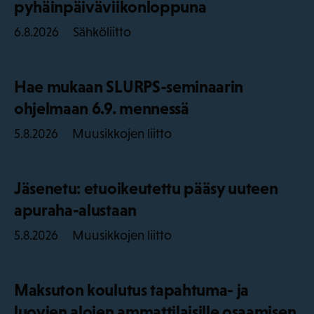
pyhäinpäiväviikonloppuna
Sähköliitto
6.8.2026
Hae mukaan SLURPS-seminaarin
ohjelmaan 6.9. mennessä
Muusikkojen liitto
5.8.2026
Jäsenetu: etuoikeutettu pääsy uuteen
apuraha-alustaan
Muusikkojen liitto
5.8.2026
Maksuton koulutus tapahtuma- ja
luovien alojen ammattilaisille osaamisen