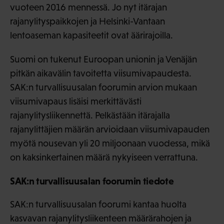
vuoteen 2016 mennessä. Jo nyt itärajan
rajanylityspaikkojen ja Helsinki-Vantaan
lentoaseman kapasiteetit ovat äärirajoilla.
Suomi on tukenut Euroopan unionin ja Venäjän
pitkän aikavälin tavoitetta viisumivapaudesta.
SAK:n turvallisuusalan foorumin arvion mukaan
viisumivapaus lisäisi merkittävästi
rajanylitysliikennettä. Pelkästään itärajalla
rajanylittäjien määrän arvioidaan viisumivapauden
myötä nousevan yli 20 miljoonaan vuodessa, mikä
on kaksinkertainen määrä nykyiseen verrattuna.
SAK:n turvallisuusalan foorumin tiedote
SAK:n turvallisuusalan foorumi kantaa huolta
kasvavan rajanylitysliikenteen määrärahojen ja