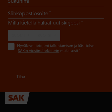
(Pakollinen)
Sukunimi
(Pakollinen)
Sähköpostiosoite
(Pakollinen)
Millä kielellä haluat uutiskirjeesi
SUOMI
RUOTSI
(Pa
Hyväksyn tietojeni tallentamisen ja käsittelyn
SAK:n viestintärekisterin
mukaisesti *
Tilaa