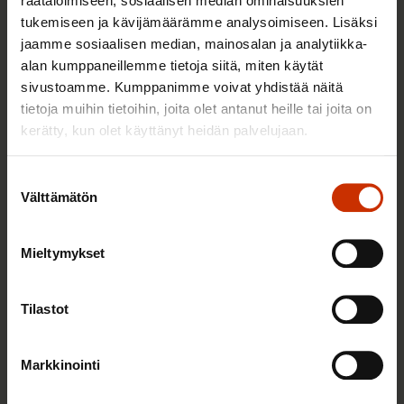
räätälöimiseen, sosiaalisen median ominaisuuksien
25.6.2026 10:35
tukemiseen ja kävijämäärämme analysoimiseen. Lisäksi
jaamme sosiaalisen median, mainosalan ja analytiikka-
Työelämän ammattilaiset: Panemme olutta,
alan kumppaneillemme tietoja siitä, miten käytät
jonka takana voimme ylpeänä seisoa
sivustoamme. Kumppanimme voivat yhdistää näitä
tietoja muihin tietoihin, joita olet antanut heille tai joita on
kerätty, kun olet käyttänyt heidän palvelujaan.
AY-LIIKE SUOMESSA JA MAAILMALLA
Suostumuksen
Välttämätön
valinta
Mieltymykset
Tilastot
Markkinointi
23.5.2026 7:40