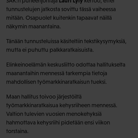
Lauri Lyly
SAK:n puheenjohtaja
kertoo, ettei
tunnustelujen jatkosta sovittu tässä vaiheessa
mitään. Osapuolet kuitenkin tapaavat näillä
näkymin maanantaina.
Tänään tunnusteluissa käsiteltiin tekstikysymyksiä,
mutta ei puhuttu palkkaratkaisuista.
Elinkeinoelämän keskusliitto odottaa hallitukselta
maanantaihin mennessä tarkempia tietoja
mahdollisen työmarkkinaratkaisun tueksi.
Maan hallitus toivoo järjestöiltä
työmarkkinaratkaisua kehysriiheen mennessä.
Valtion tulevien vuosien menokehyksiä
hahmottava kehysriihi pidetään ensi viikon
torstaina.