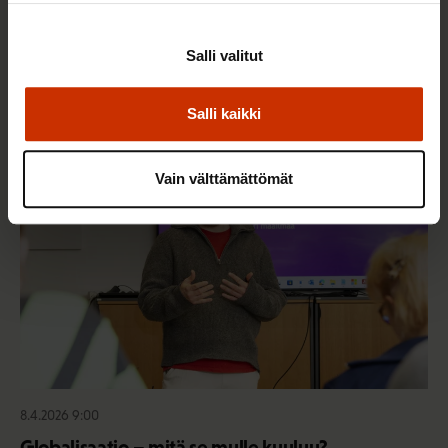
Kansainvälinen tuomioistuin vahvisti lakko-
oikeuden aseman osana ILO:n yleissopimusta –
Salli valitut
päätöksellä on merkitystä myös Suomelle
Salli kaikki
AY-LIIKE SUOMESSA JA MAAILMALLA
Vain välttämättömät
8.4.2026 9:00
Globalisaatio – mitä se mulle kuuluu?