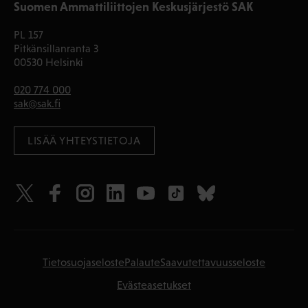
Suomen Ammattiliittojen Keskusjärjestö SAK
PL 157
Pitkänsillanranta 3
00530 Helsinki
020 774 000
sak@sak.fi
LISÄÄ YHTEYSTIETOJA
Tietosuojaseloste
Palaute
Saavutettavuusseloste
Evästeasetukset