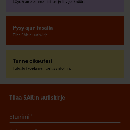
Löydä oma ammattiliittosi ja liity jo tänään.
Pysy ajan tasalla
Tilaa SAK:n uutiskirje.
Tunne oikeutesi
Tutustu työelämän pelisääntöihin.
Tilaa SAK:n uutiskirje
(Pakollinen)
Etunimi