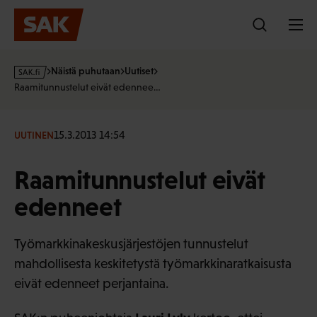
Hyppää
sisältöön
s
Näistä puhutaan
Uutiset
a
Raamitunnustelut eivät edennee…
k
·
f
15.3.2013 14:54
UUTINEN
i
Raamitunnustelut eivät
edenneet
Työmarkkinakeskusjärjestöjen tunnustelut
mahdollisesta keskitetystä työmarkkinaratkaisusta
eivät edenneet perjantaina.