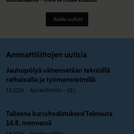
Kaikki uutiset
Ammattiliittojen uutisia
Jauhopölyä vähennetään teknisillä
ratkaisuilla ja työmenetelmillä
Ajankohtaista – SEL
7.8.2026
Tallenna kurssitodistuksesi Telmosta
14.8. mennessä
Teollisuusliitto
7.8.2026