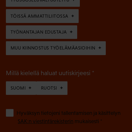
i
n
n
)
TÖISSÄ AMMATTILIITOSSA
e
n
TYÖNANTAJAN EDUSTAJA
)
MUU KIINNOSTUS TYÖELÄMÄASIOIHIN
(
Millä kielellä haluat uutiskirjeesi
P
SUOMI
RUOTSI
a
k
o
(
Hyväksyn tietojeni tallentamisen ja käsittelyn
P
l
SAK:n viestintärekisterin
mukaisesti *
a
l