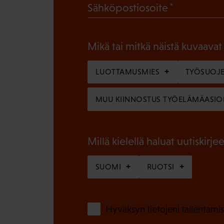
(
Sähköpostiosoite
k
P
o
a
l
Mikä tai mitkä näistä kuvaavat
k
l
o
LUOTTAMUSMIES
TYÖSUOJE
i
l
n
MUU KIINNOSTUS TYÖELÄMÄASIO
l
e
i
n
n
Millä kielellä haluat uutiskirjee
)
e
SUOMI
RUOTSI
n
)
Hyväksyn tietojeni tallentamis