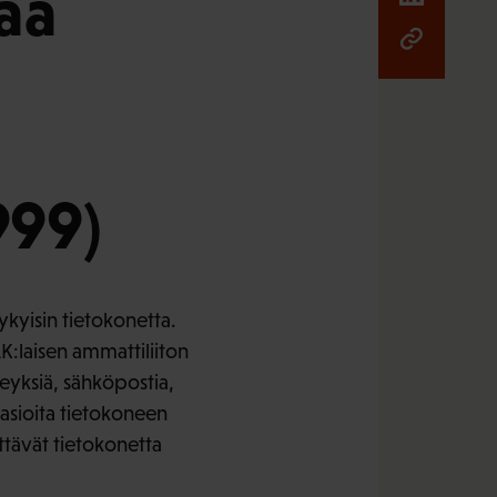
tää
999)
ykyisin tietokonetta.
K:laisen ammattiliiton
teyksiä, sähköpostia,
iasioita tietokoneen
ttävät tietokonetta