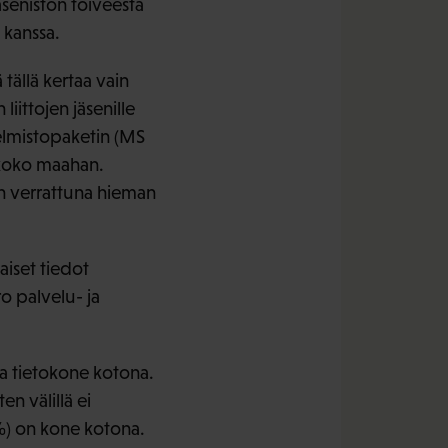
äsenistön toiveesta
 kanssa.
ällä kertaa vain
iittojen jäsenille
jelmistopaketin (MS
 koko maahan.
n verrattuna hieman
aiset tiedot
o palvelu- ja
la tietokone kotona.
en välillä ei
8%) on kone kotona.