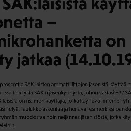
 SAK:laisista käyt
onetta –
ikrohanketta on
ty jatkaa (14.10.1
prosenttia SAK:laisten ammattiliittojen jäsenistä käyttää n
ussa tehdystä SAK:n jäsenkyselystä, johon vastasi 897 SA
:laisista on ns. monikäyttäjiä, jotka käyttävät internet-yh
sittelyä, taulukkolaskentaa ja hoitavat esimerkiksi pankk
järyhmän muodostaa noin neljännes jäsenistöstä, jotka käy
eleihin.