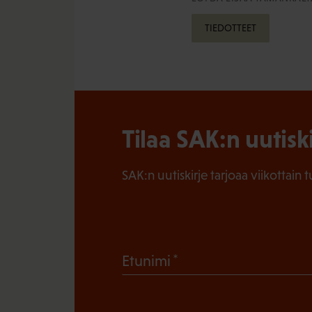
TIEDOTTEET
Tilaa SAK:n uutisk
SAK:n uutiskirje tarjoaa viikottain 
(
Etunimi
P
a