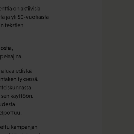
ttia on aktiivisia
ta ja yli 50-vuotiaista
n tekstien
ostia,
pelaajina.
haluaa edistää
ntakehityksessä.
yhteiskunnassa
t sen käyttöön.
udesta
helpottuu.
itettu kampanjan