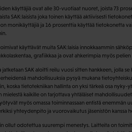
en käyttäjiä ovat alle 30-vuotiaat nuoret, joista 73 prosen
ista SAK:laisista joka toinen käyttää aktiivisesti tietokonet
n monikäyttäjiä ja 16 prosenttia käyttää tietokonetta vai
in.
oimivat käyttävät muita SAK:laisia innokkaammin sähköp
lukkolaskentaa, grafiikkaa ja ovat ahkerimpia myös pelien 
tketaan SAK aloitti reilu vuosi sitten hankkeen, jolla se 
perheidensä mahdollisuuksia pysyä mukana tietoyhteisku
, koska tietotekniikan hallinta on yksi tärkeä osa nyky-
mielestä kaikille on tarjottava yhtäläiset mahdollisuude
ot hyötyvät myös omassa toiminnassaan entistä enemmän u
erkiksi yhteydenpito ja vuorovaikutus jäsenistön kanssa 
n ollut odotettua suurempi menestys. Laitteita on toim