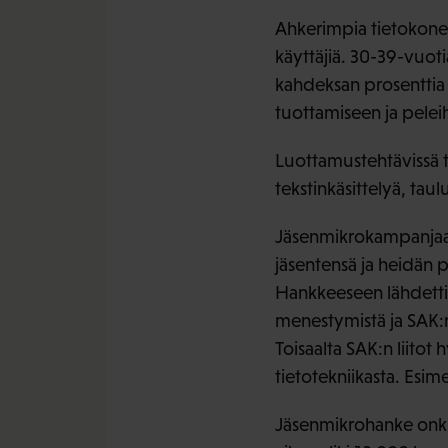
Ahkerimpia tietokoneid
käyttäjiä. 30-39-vuotia
kahdeksan prosenttia o
tuottamiseen ja peleih
Luottamustehtävissä t
tekstinkäsittelyä, tau
Jäsenmikrokampanjaa ja
jäsentensä ja heidän 
Hankkeeseen lähdettiin
menestymistä ja SAK:n 
Toisaalta SAK:n liit
tietotekniikasta. Esim
Jäsenmikrohanke onki