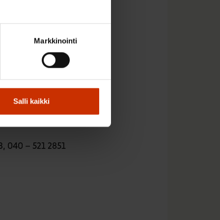
a käyttävänsä
Markkinointi
lä palvelualoilla
o lisäävänsä
eiden suhteen ja 72
Salli kaikki
itteiden käytössä
13, 040 – 521 2851