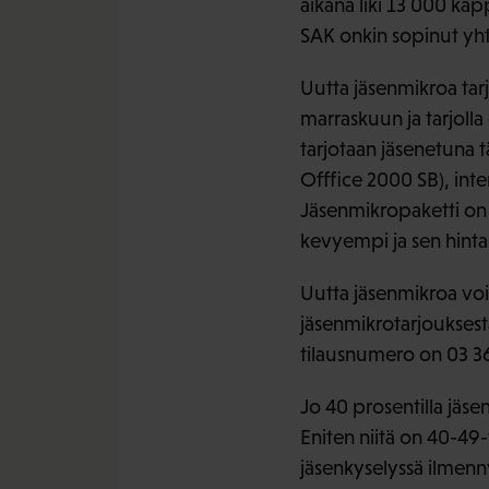
aikana liki 13 000 kap
SAK onkin sopinut yht
Uutta jäsenmikroa tar
marraskuun ja tarjolla
tarjotaan jäsenetuna t
Offfice 2000 SB), int
Jäsenmikropaketti on
kevyempi ja sen hinta
Uutta jäsenmikroa voi 
jäsenmikrotarjouksest
tilausnumero on 03 3
Jo 40 prosentilla jäse
Eniten niitä on 40-49-v
jäsenkyselyssä ilmenn