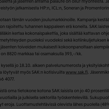
paletta ja jäsenten antama palaute on ollut myönteistä. J
eistyön jatkamisesta HP:n, ICL:n, Soneran ja Promentorin
jotaan tämän vuoden joulumarkkinoille. Kampanja kestää t
 on rajoitettu tuhannen kappaleen erä koneita. SAK:laisten l
älläkin kertaa kokonaispakettia, joka sisältää kattavan oh
ernetyhteyden puoleksi vuodeksi sekä kotiinkuljetuksen
 jäsenten toiveiden mukaisesti kokoonpanoltaan aiempii
 on 8820 markkaa tai osamaksulla 393,-/kk.
kysellä jo 18.10. alkaen palvelunumerosta ja yksityiskoht
a löytyvät myös SAK:n kotisivuilta
www.sak.fi
. Jäsenmikr
66 4077.
nistä oma tietokone kotona SAK:laisista on jo 40 prosentil
uotiailla ja julkisella sektorilla työskentelevillä. Sukupuolt
yt eroja. Luottamustehtävissä olevista lähes puolella (4