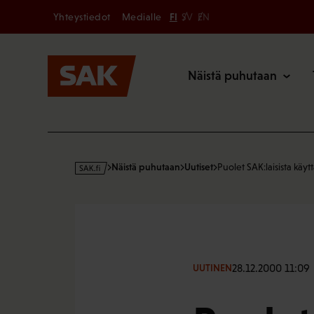
Secondary
Hyppää
Yhteystiedot
Medialle
FI
SV
EN
sisältöön
Päävalikk
Näistä puhutaan
s
Näistä puhutaan
Uutiset
Puolet SAK:laisista käytt
a
k
·
f
i
28.12.2000 11:09
UUTINEN