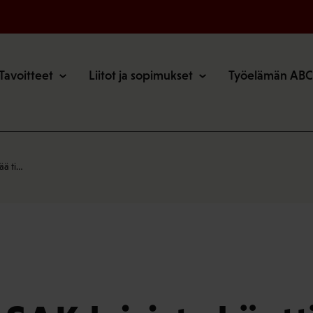
o
Tavoitteet
Liitot ja sopimukset
Työelämän ABC
ää ti…