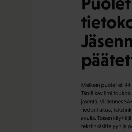
Puolet
tietok
Jäsenm
päätet
Melkein puolet eli 44 
Tämä käy ilmi toukoku
jäsentä. Viidennes SAK
tiedonhakua, tekstinkä
avulla. Toisen käyttä
tekstinkäsittelyyn ja p