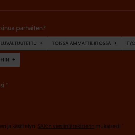
k
o
l
 sinua parhaiten?
l
LUVALTUUTETTU
TÖISSÄ AMMATTILIITOSSA
TY
i
n
IHIN
e
n
(
si
)
P
a
k
o
(
en ja käsittelyn
SAK:n viestintärekisterin
mukaisesti *
P
l