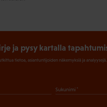
irje ja pysy kartalla tapahtumi
tutkittua tietoa, asiantuntijoiden näkemyksiä ja analyysejä.
(
Sukunimi
P
a