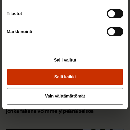
Tilastot
AY-LIIKE SUOMESSA JA MAAILMALLA
Markkinointi
Salli valitut
Salli kaikki
25.6.2026 10:35
Vain välttämättömät
Työelämän ammattilaiset: Panemme olutta,
jonka takana voimme ylpeänä seisoa