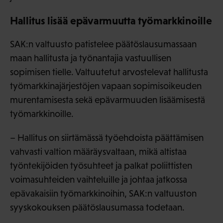
Hallitus lisää epävarmuutta työmarkkinoille
SAK:n valtuusto patistelee päätöslausumassaan
maan hallitusta ja työnantajia vastuullisen
sopimisen tielle. Valtuutetut arvostelevat hallitusta
työmarkkinajärjestöjen vapaan sopimisoikeuden
murentamisesta sekä epävarmuuden lisäämisestä
työmarkkinoille.
– Hallitus on siirtämässä työehdoista päättämisen
vahvasti valtion määräysvaltaan, mikä altistaa
työntekijöiden työsuhteet ja palkat poliittisten
voimasuhteiden vaihteluille ja johtaa jatkossa
epävakaisiin työmarkkinoihin, SAK:n valtuuston
syyskokouksen päätöslausumassa todetaan.