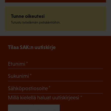
Tunne oikeutesi
Tutustu työelämän pelisääntöihin.
Tilaa SAK:n uutiskirje
(Pakollinen)
Etunimi
(Pakollinen)
Sukunimi
(Pakollinen)
Sähköpostiosoite
(Pakollinen)
Millä kielellä haluat uutiskirjeesi
SUOMI
RUOTSI