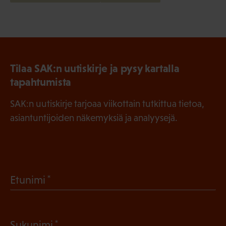
Tilaa SAK:n uutiskirje ja pysy kartalla
tapahtumista
SAK:n uutiskirje tarjoaa viikottain tutkittua tietoa,
asiantuntijoiden näkemyksiä ja analyysejä.
(
Etunimi
P
a
(
Sukunimi