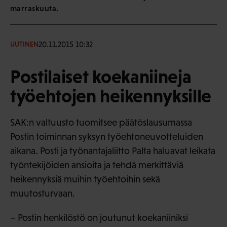
marraskuuta.
20.11.2015 10:32
UUTINEN
Postilaiset koekaniineja
työehtojen heikennyksille
SAK:n valtuusto tuomitsee päätöslausumassa
Postin toiminnan syksyn työehtoneuvotteluiden
aikana. Posti ja työnantajaliitto Palta haluavat leikata
työntekijöiden ansioita ja tehdä merkittäviä
heikennyksiä muihin työehtoihin sekä
muutosturvaan.
– Postin henkilöstö on joutunut koekaniiniksi