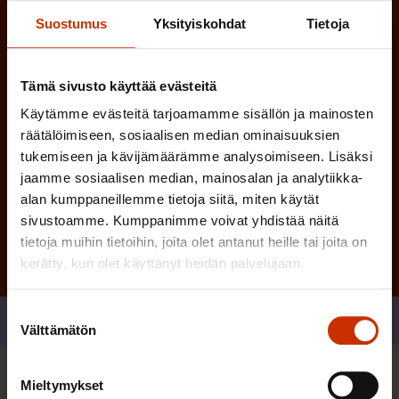
n
)
Suostumus
Yksityiskohdat
Tietoja
e
n
)
Tämä sivusto käyttää evästeitä
Käytämme evästeitä tarjoamamme sisällön ja mainosten
räätälöimiseen, sosiaalisen median ominaisuuksien
tukemiseen ja kävijämäärämme analysoimiseen. Lisäksi
jaamme sosiaalisen median, mainosalan ja analytiikka-
Tilaa
alan kumppaneillemme tietoja siitä, miten käytät
sivustoamme. Kumppanimme voivat yhdistää näitä
tietoja muihin tietoihin, joita olet antanut heille tai joita on
kerätty, kun olet käyttänyt heidän palvelujaan.
Suostumuksen
Jaa
Välttämätön
valinta
Mieltymykset
Sinua saattaa myös kiinnostaa