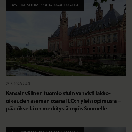
AY-LIIKE SUOMESSA JA MAAILMALLA
23.5.2026 7:40
Kansainvälinen tuomioistuin vahvisti lakko-
oikeuden aseman osana ILO:n yleissopimusta –
päätöksellä on merkitystä myös Suomelle