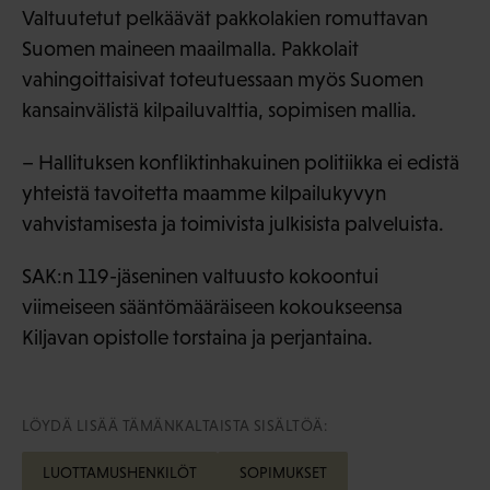
Valtuutetut pelkäävät pakkolakien romuttavan
Suomen maineen maailmalla. Pakkolait
vahingoittaisivat toteutuessaan myös Suomen
kansainvälistä kilpailuvalttia, sopimisen mallia.
– Hallituksen konfliktinhakuinen politiikka ei edistä
yhteistä tavoitetta maamme kilpailukyvyn
vahvistamisesta ja toimivista julkisista palveluista.
SAK:n 119-jäseninen valtuusto kokoontui
viimeiseen sääntömääräiseen kokoukseensa
Kiljavan opistolle torstaina ja perjantaina.
LÖYDÄ LISÄÄ TÄMÄNKALTAISTA SISÄLTÖÄ:
LUOTTAMUSHENKILÖT
SOPIMUKSET