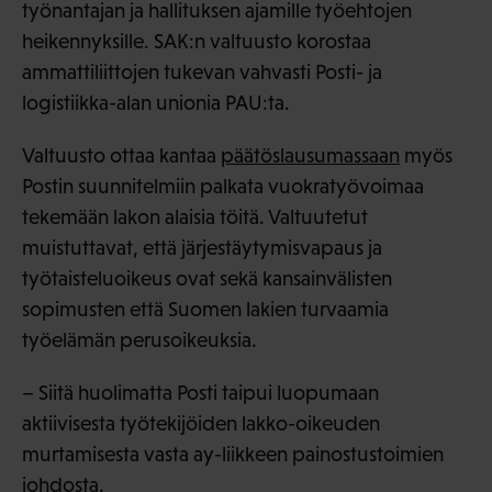
työnantajan ja hallituksen ajamille työehtojen
heikennyksille. SAK:n valtuusto korostaa
ammattiliittojen tukevan vahvasti Posti- ja
logistiikka-alan unionia PAU:ta.
Valtuusto ottaa kantaa
päätöslausumassaan
myös
Postin suunnitelmiin palkata vuokratyövoimaa
tekemään lakon alaisia töitä. Valtuutetut
muistuttavat, että järjestäytymisvapaus ja
työtaisteluoikeus ovat sekä kansainvälisten
sopimusten että Suomen lakien turvaamia
työelämän perusoikeuksia.
– Siitä huolimatta Posti taipui luopumaan
aktiivisesta työtekijöiden lakko-oikeuden
murtamisesta vasta ay-liikkeen painostustoimien
johdosta.