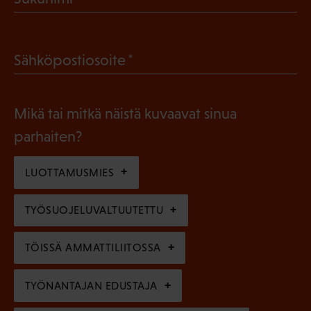
k
P
o
a
l
(
Sähköpostiosoite
k
l
P
o
i
a
l
Mikä tai mitkä näistä kuvaavat sinua
n
k
l
parhaiten?
e
o
i
n
l
LUOTTAMUSMIES
n
)
l
e
TYÖSUOJELUVALTUUTETTU
i
n
n
)
TÖISSÄ AMMATTILIITOSSA
e
n
TYÖNANTAJAN EDUSTAJA
)