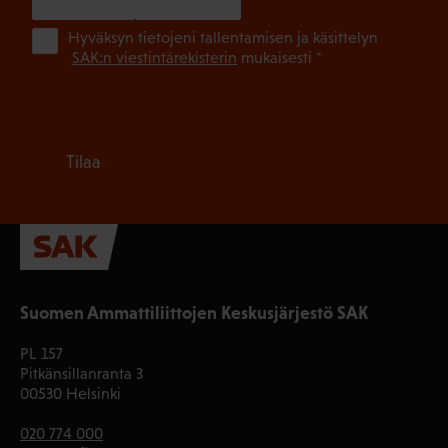
(Pa
Hyväksyn tietojeni tallentamisen ja käsittelyn
SAK:n viestintärekisterin
mukaisesti *
Tilaa
Suomen Ammattiliittojen Keskusjärjestö SAK
PL 157
Pitkänsillanranta 3
00530 Helsinki
020 774 000