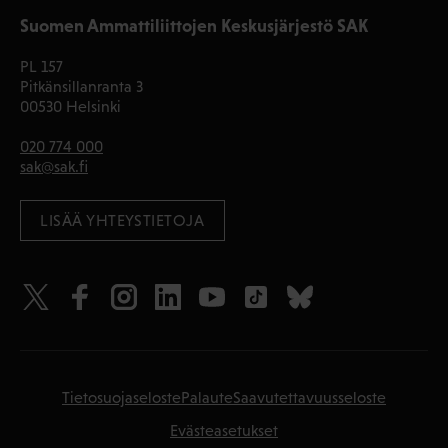
Suomen Ammattiliittojen Keskusjärjestö SAK
PL 157
Pitkänsillanranta 3
00530 Helsinki
020 774 000
sak@sak.fi
LISÄÄ YHTEYSTIETOJA
Tietosuojaseloste
Palaute
Saavutettavuusseloste
Evästeasetukset