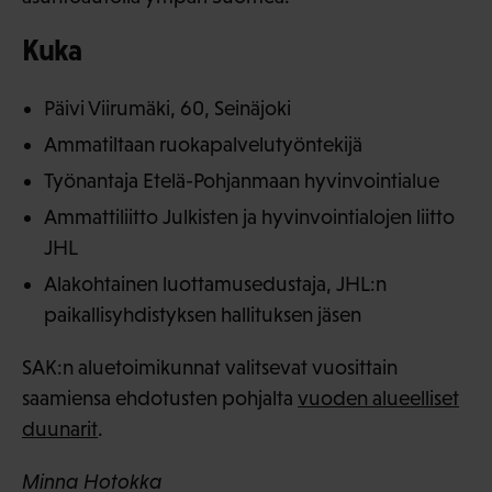
Kuka
Päivi Viirumäki, 60, Seinäjoki
Ammatiltaan ruokapalvelutyöntekijä
Työnantaja Etelä-Pohjanmaan hyvinvointialue
Ammattiliitto Julkisten ja hyvinvointialojen liitto
JHL
Alakohtainen luottamusedustaja, JHL:n
paikallisyhdistyksen hallituksen jäsen
SAK:n aluetoimikunnat valitsevat vuosittain
saamiensa ehdotusten pohjalta
vuoden alueelliset
duunarit
.
Minna Hotokka