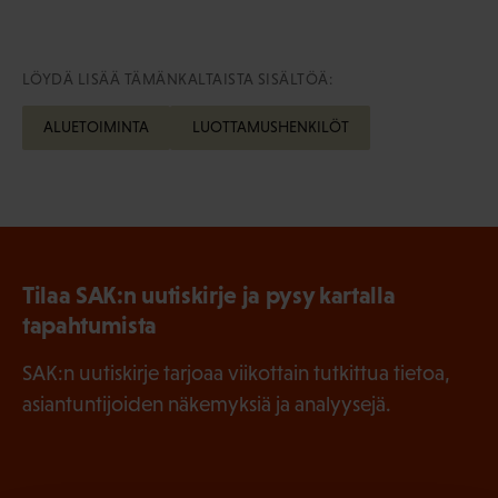
LÖYDÄ LISÄÄ TÄMÄNKALTAISTA SISÄLTÖÄ:
ALUETOIMINTA
LUOTTAMUSHENKILÖT
Tilaa SAK:n uutiskirje ja pysy kartalla
tapahtumista
SAK:n uutiskirje tarjoaa viikottain tutkittua tietoa,
asiantuntijoiden näkemyksiä ja analyysejä.