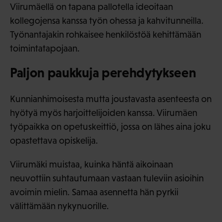
Viirumäellä on tapana pallotella ideoitaan
kollegojensa kanssa työn ohessa ja kahvitunneilla.
Työnantajakin rohkaisee henkilöstöä kehittämään
toimintatapojaan.
Paljon paukkuja perehdytykseen
Kunnianhimoisesta mutta joustavasta asenteesta on
hyötyä myös harjoittelijoiden kanssa. Viirumäen
työpaikka on opetuskeittiö, jossa on lähes aina joku
opastettava opiskelija.
Viirumäki muistaa, kuinka häntä aikoinaan
neuvottiin suhtautumaan vastaan tuleviin asioihin
avoimin mielin. Samaa asennetta hän pyrkii
välittämään nykynuorille.