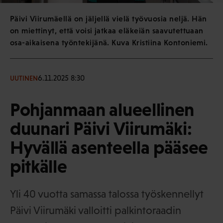
Päivi Viirumäellä on jäljellä vielä työvuosia neljä. Hän
on miettinyt, että voisi jatkaa eläkeiän saavutettuaan
osa-aikaisena työntekijänä. Kuva Kristiina Kontoniemi.
6.11.2025 8:30
UUTINEN
Pohjanmaan alueellinen
duunari Päivi Viirumäki:
Hyvällä asenteella pääsee
pitkälle
Yli 40 vuotta samassa talossa työskennellyt
Päivi Viirumäki valloitti palkintoraadin