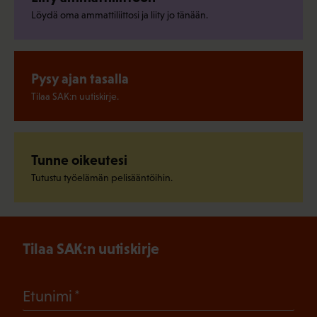
Löydä oma ammattiliittosi ja liity jo tänään.
Pysy ajan tasalla
Tilaa SAK:n uutiskirje.
Tunne oikeutesi
Tutustu työelämän pelisääntöihin.
Tilaa SAK:n uutiskirje
(Pakollinen)
Etunimi