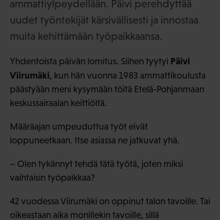
ammattiylpeydellään. Päivi perehdyttää
uudet työntekijät kärsivällisesti ja innostaa
muita kehittämään työpaikkaansa.
Päivi
Yhdentoista päivän lomitus. Siihen tyytyi
Viirumäki
, kun hän vuonna 1983 ammattikoulusta
päästyään meni kysymään töitä Etelä-Pohjanmaan
keskussairaalan keittiöltä.
Määräajan umpeuduttua työt eivät
loppuneetkaan. Itse asiassa ne jatkuvat yhä.
– Olen tykännyt tehdä tätä työtä, joten miksi
vaihtaisin työpaikkaa?
42 vuodessa Viirumäki on oppinut talon tavoille. Tai
oikeastaan aika monillekin tavoille, sillä