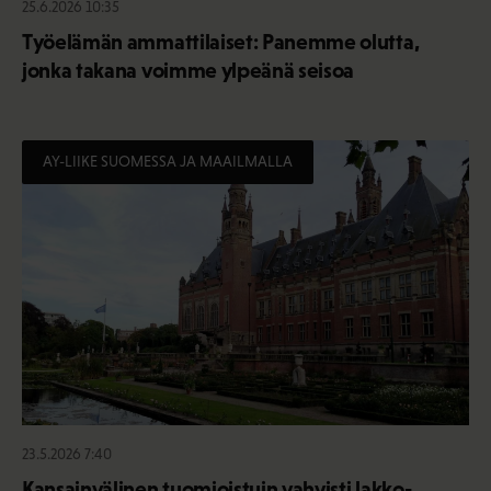
25.6.2026 10:35
Työelämän ammattilaiset: Panemme olutta,
jonka takana voimme ylpeänä seisoa
AY-LIIKE SUOMESSA JA MAAILMALLA
23.5.2026 7:40
Kansainvälinen tuomioistuin vahvisti lakko-