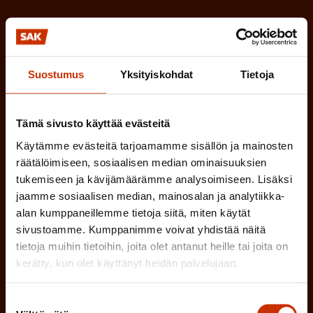
(
Etunimi
P
a
Suostumus
Yksityiskohdat
Tietoja
(
Sukunimi
k
P
o
Tämä sivusto käyttää evästeitä
a
l
Käytämme evästeitä tarjoamamme sisällön ja mainosten
(
Sähköpostiosoite
k
l
räätälöimiseen, sosiaalisen median ominaisuuksien
P
o
tukemiseen ja kävijämäärämme analysoimiseen. Lisäksi
i
a
jaamme sosiaalisen median, mainosalan ja analytiikka-
l
Mikä tai mitkä näistä kuvaavat sinua
n
alan kumppaneillemme tietoja siitä, miten käytät
k
l
parhaiten?
sivustoamme. Kumppanimme voivat yhdistää näitä
e
o
i
tietoja muihin tietoihin, joita olet antanut heille tai joita on
n
l
kerätty, kun olet käyttänyt heidän palvelujaan.
LUOTTAMUSMIES
n
)
l
e
Suostumuksen
TYÖSUOJELUVALTUUTETTU
i