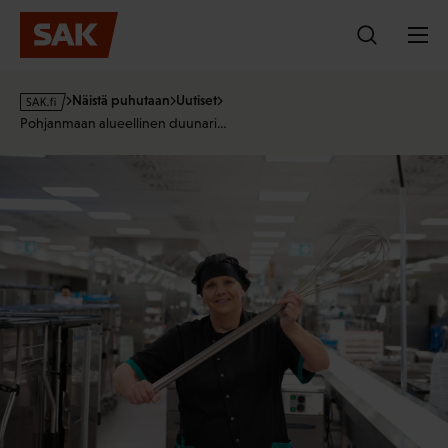
Hyppää
sisältöön
s
Näistä puhutaan
Uutiset
a
Pohjanmaan alueellinen duunari…
k
·
f
i