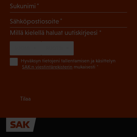
(Pakollinen)
Sukunimi
(Pakollinen)
Sähköpostiosoite
(Pakollinen)
Millä kielellä haluat uutiskirjeesi
SUOMI
RUOTSI
(Pa
Hyväksyn tietojeni tallentamisen ja käsittelyn
SAK:n viestintärekisterin
mukaisesti *
Tilaa