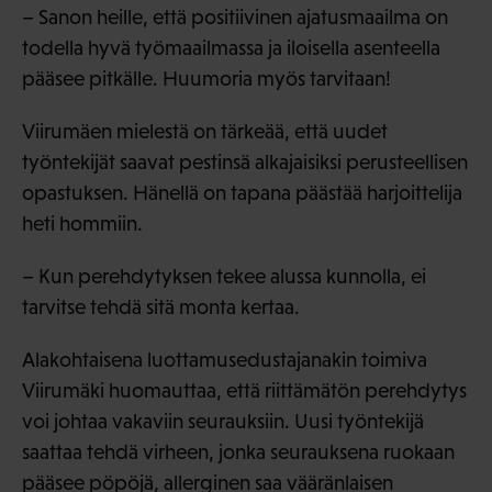
– Sanon heille, että positiivinen ajatusmaailma on
todella hyvä työmaailmassa ja iloisella asenteella
pääsee pitkälle. Huumoria myös tarvitaan!
Viirumäen mielestä on tärkeää, että uudet
työntekijät saavat pestinsä alkajaisiksi perusteellisen
opastuksen. Hänellä on tapana päästää harjoittelija
heti hommiin.
– Kun perehdytyksen tekee alussa kunnolla, ei
tarvitse tehdä sitä monta kertaa.
Alakohtaisena luottamusedustajanakin toimiva
Viirumäki huomauttaa, että riittämätön perehdytys
voi johtaa vakaviin seurauksiin. Uusi työntekijä
saattaa tehdä virheen, jonka seurauksena ruokaan
pääsee pöpöjä, allerginen saa vääränlaisen