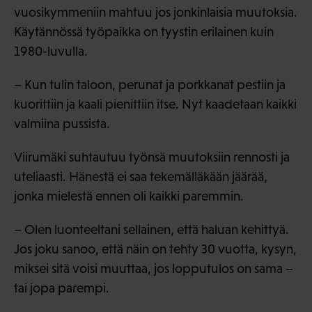
vuosikymmeniin mahtuu jos jonkinlaisia muutoksia.
Käytännössä työpaikka on tyystin erilainen kuin
1980-luvulla.
– Kun tulin taloon, perunat ja porkkanat pestiin ja
kuorittiin ja kaali pienittiin itse. Nyt kaadetaan kaikki
valmiina pussista.
Viirumäki suhtautuu työnsä muutoksiin rennosti ja
uteliaasti. Hänestä ei saa tekemälläkään jäärää,
jonka mielestä ennen oli kaikki paremmin.
– Olen luonteeltani sellainen, että haluan kehittyä.
Jos joku sanoo, että näin on tehty 30 vuotta, kysyn,
miksei sitä voisi muuttaa, jos lopputulos on sama –
tai jopa parempi.