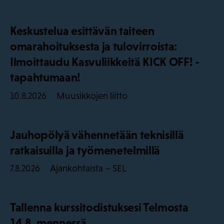
Keskustelua esittävän taiteen
omarahoituksesta ja tulovirroista:
Ilmoittaudu Kasvuliikkeitä KICK OFF! -
tapahtumaan!
Muusikkojen liitto
10.8.2026
Jauhopölyä vähennetään teknisillä
ratkaisuilla ja työmenetelmillä
Ajankohtaista – SEL
7.8.2026
Tallenna kurssitodistuksesi Telmosta
14.8. mennessä