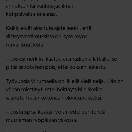
annoksen tai vanhus jää ilman
kotipalveluateriaansa.
Kaikki eivät aina tule ajatelleeksi, että
siisteysvaatimuksissa on kyse myös
turvallisuudesta.
– Jos esimerkiksi kaatuu ananaslientä lattialle, se
pitää siivota heti pois, ettei kukaan liukastu.
Työvuosia Viirumäellä on jäljellä vielä neljä. Hän on
vähän miettinyt, ettei heittäytyisi eläkeiän
saavutettuaan kokonaan oloneuvokseksi.
– Jos kroppa kestää, voisin edelleen tehdä
muutaman työpäivän viikossa.