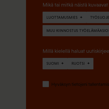
a
l
Mikä tai mitkä näistä kuvaavat
k
l
o
LUOTTAMUSMIES
TYÖSUOJE
i
l
n
MUU KIINNOSTUS TYÖELÄMÄASIO
l
e
i
n
n
Millä kielellä haluat uutiskirjee
)
e
SUOMI
RUOTSI
n
)
Hyväksyn tietojeni tallentamis