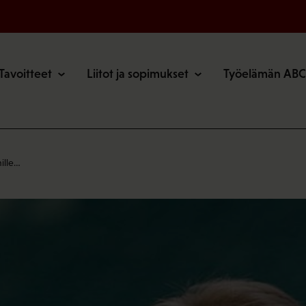
o
Tavoitteet
Liitot ja sopimukset
Työelämän ABC
mille…