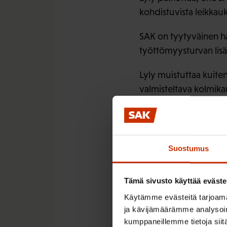
kohdistuvista leikkauk
SAK on tyytyväinen h
työttömyysturvan lis
Lyly muistuttaa kuiten
valmisteltava kolmikan
– Sopimusten yleissito
olla voimassa kaikissa
Suostumus
Tämä sivusto käyttää eväste
LÖYDÄ LISÄÄ TÄMÄNKALTA
Käytämme evästeitä tarjoama
ja kävijämäärämme analysoim
TALOUS - VUOSI 2017 JA
kumppaneillemme tietoja siitä