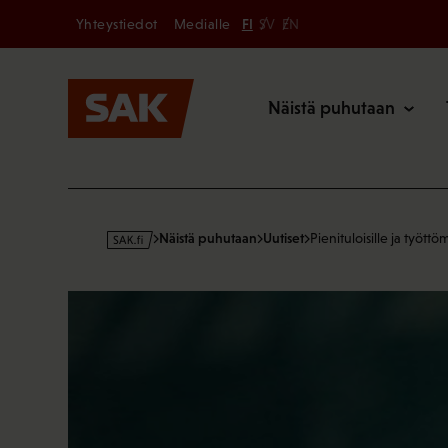
Secondary
Hyppää
Yhteystiedot
Medialle
FI
SV
EN
sisältöön
Päävalikk
Näistä puhutaan
s
Näistä puhutaan
Uutiset
Pienituloisille ja työttö
a
k
·
f
i