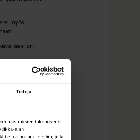
ena, myös
haan.
kevat asiat on
aatteista, joiden tulee
Tietoja
 ominaisuuksien tukemiseen
tiikka-alan
ietoja muihin tietoihin, joita