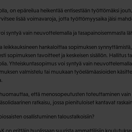
rjolla, on epäreilua heikentää entisestään työttömäksi jo
vitsee lisää voimavaroja, jotta työttömyysaika jäisi mahd
i syntyä vain neuvottelemalla ja tasapainoisemmasta lä
ma leikkauksineen hankaloittaa sopimuksen synnyttämistä, 
sti sopimuksen tavoitteet ja keskeisen sisällön. Hallitus tar
lia. Yhteiskuntasopimus voi syntyä vain neuvottelemalla 
pimuksen valmistelu tai muukaan työelämäasioiden käsittel
a.
huomauttaa, että menosopeutusten toteuttaminen vain l
päsolidaarinen ratkaisu, jossa pienituloiset kantavat ras
osaisten osallistuminen taloustalkoisiin?
AK on erittäin huolissaan suurista ammattilisiin koulutuks