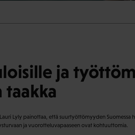
loisille ja työttöm
n taakka
auri Lyly painottaa, että suurtyöttömyyden Suomessa ha
ysturvaan ja vuorotteluvapaaseen ovat kohtuuttomia.