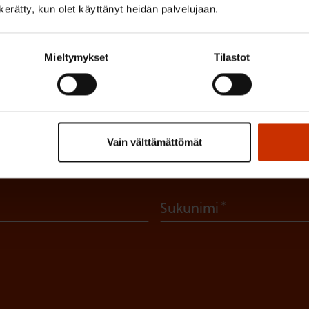
n kerätty, kun olet käyttänyt heidän palvelujaan.
Mieltymykset
Tilastot
irje ja pysy kartalla tapahtumi
tutkittua tietoa, asiantuntijoiden näkemyksiä ja analyysejä.
Vain välttämättömät
(
Sukunimi
P
a
k
o