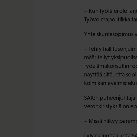
– Kun työtä ei ole ta
Työvoimapolitiikka tar
Yhteiskuntasopimus vo
– Tehty hallitusohjel
määritellyt yksipuolise
työelämäkonsultin roo
näyttää siltä, että so
kolmikantavalmistelu
SAK:n puheenjohtaja 
veronkiristyksiä on e
– Missä näkyy parempi
Lyly painottaa, että S