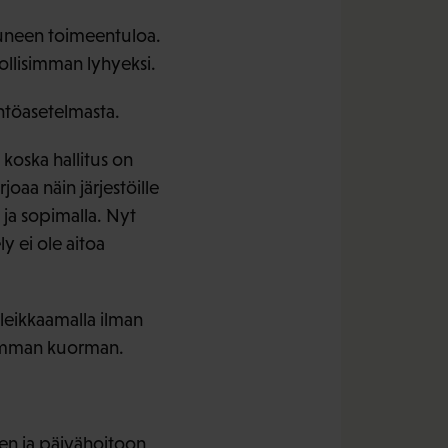
utuneen toimeentuloa.
ollisimman lyhyeksi.
htöasetelmasta.
koska hallitus on
joaa näin järjestöille
ja sopimalla. Nyt
y ei ole aitoa
eikkaamalla ilman
kaimman kuorman.
een ja päivähoitoon