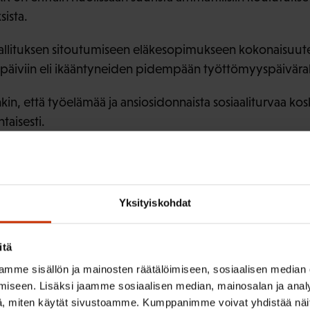
sista.
allituksen sitoutumiseen eläkesopimukseen kokonaisuut
äpäiviin eli ikääntyneiden pidempään työttömyyspäivära
kin, että työelämää ja ansiosidonnaista sosiaaliturvaa kos
taisesti.
vuus on säilytettävä. Kyse on palkansaajille tärkeistä peri
 olosuhteissa.
Yksityiskohdat
itä
ISTA SISÄLTÖÄ:
mme sisällön ja mainosten räätälöimiseen, sosiaalisen median
iseen. Lisäksi jaamme sosiaalisen median, mainosalan ja analy
 AIEMMIN
TIEDOTTEET
, miten käytät sivustoamme. Kumppanimme voivat yhdistää näitä t