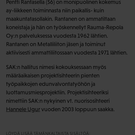
Pentti Rantasella (56) on monipuolinen kokemus
ay-liikkeen toiminnasta niin paikallis- kuin
maakuntatasollakin. Rantanen on ammatiltaan
koneistaja ja hän on työskennellyt Rauma-Repola
Oy:n palveluksessa vuodesta 1962 lähtien.
Rantanen on Metalliliiton jäsen ja toiminut
aktiivisesti ammattiliitossaan vuodesta 1971 lähtien.
SAK:n hallitus nimesi kokouksessaan myös
määräaikaisen projektisihteerin pienten
työpaikkojen edunvalvontatyöhön ja
luottamusmiesprojektiin. Projektisihteeriksi
nimettiin SAK:n nykyinen vt. nuorisosihteeri
Hannele Ugur
vuoden 2003 loppuun saakka.
LÖYDÄ LISÄÄ TÄMÄNKALTAISTA SISÄLTÖÄ: