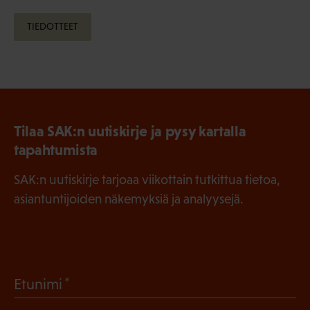
TIEDOTTEET
Tilaa SAK:n uutiskirje ja pysy kartalla
tapahtumista
SAK:n uutiskirje tarjoaa viikottain tutkittua tietoa,
asiantuntijoiden näkemyksiä ja analyysejä.
(
Etunimi
P