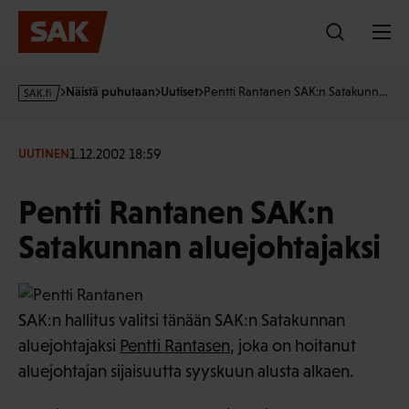
Hyppää
sisältöön
s
Näistä puhutaan
Uutiset
Pentti Rantanen SAK:n Satakunn…
a
k
·
1.12.2002 18:59
UUTINEN
f
i
Pentti Rantanen SAK:n
Satakunnan aluejohtajaksi
SAK:n hallitus valitsi tänään SAK:n Satakunnan
aluejohtajaksi
Pentti Rantasen
, joka on hoitanut
aluejohtajan sijaisuutta syyskuun alusta alkaen.