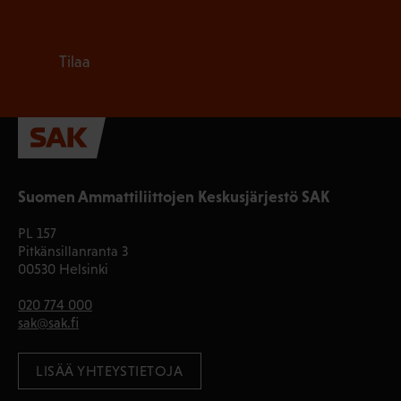
Tilaa
Suomen Ammattiliittojen Keskusjärjestö SAK
PL 157
Pitkänsillanranta 3
00530 Helsinki
020 774 000
sak@sak.fi
LISÄÄ YHTEYSTIETOJA