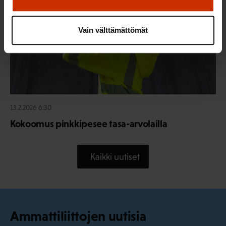
Vain välttämättömät
13.2.2026 6:30
Kokoomus pinkkipesee tasa-arvolailla
Kaikki uutiset
Ammattiliittojen uutisia