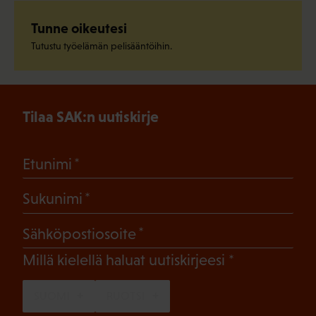
Tunne oikeutesi
Tutustu työelämän pelisääntöihin.
Tilaa SAK:n uutiskirje
(Pakollinen)
Etunimi
(Pakollinen)
Sukunimi
(Pakollinen)
Sähköpostiosoite
(Pakollinen)
Millä kielellä haluat uutiskirjeesi
SUOMI
RUOTSI