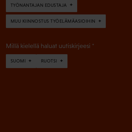
n
TYÖNANTAJAN EDUSTAJA
)
MUU KIINNOSTUS TYÖELÄMÄASIOIHIN
(
Millä kielellä haluat uutiskirjeesi
P
SUOMI
RUOTSI
a
k
o
l
l
i
n