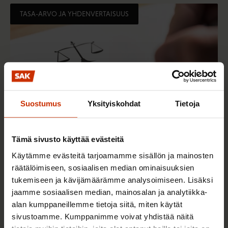
TASA-ARVO JA YHDENVERTAISUUS
Suostumus
Yksityiskohdat
Tietoja
Tämä sivusto käyttää evästeitä
3.6.2026 13:34
Käytämme evästeitä tarjoamamme sisällön ja mainosten
Mikä muuttui määräaikaisissa työsuhteissa? Lue
räätälöimiseen, sosiaalisen median ominaisuuksien
juristin vastaukset!
tukemiseen ja kävijämäärämme analysoimiseen. Lisäksi
jaamme sosiaalisen median, mainosalan ja analytiikka-
alan kumppaneillemme tietoja siitä, miten käytät
sivustoamme. Kumppanimme voivat yhdistää näitä
TASA-ARVO JA YHDENVERTAISUUS