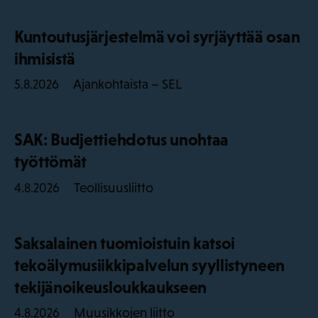
Kuntoutusjärjestelmä voi syrjäyttää osan
ihmisistä
Ajankohtaista – SEL
5.8.2026
SAK: Budjettiehdotus unohtaa
työttömät
Teollisuusliitto
4.8.2026
Saksalainen tuomioistuin katsoi
tekoälymusiikkipalvelun syyllistyneen
tekijänoikeusloukkaukseen
Muusikkojen liitto
4.8.2026