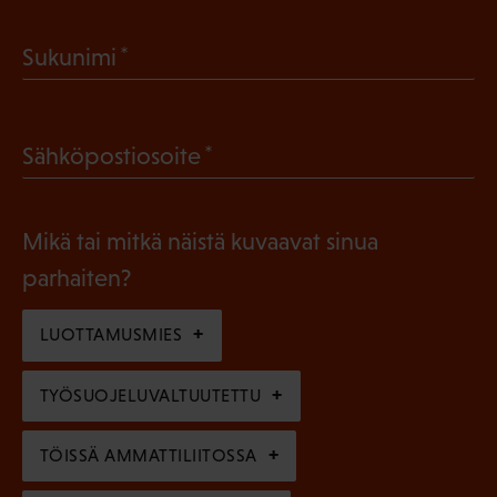
a
(
Sukunimi
k
P
o
a
l
(
Sähköpostiosoite
k
l
P
o
i
a
l
Mikä tai mitkä näistä kuvaavat sinua
n
k
l
parhaiten?
e
o
i
n
l
LUOTTAMUSMIES
n
)
l
e
TYÖSUOJELUVALTUUTETTU
i
n
n
)
TÖISSÄ AMMATTILIITOSSA
e