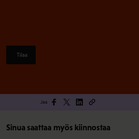
e
n
)
Tilaa
Jaa
Sinua saattaa myös kiinnostaa