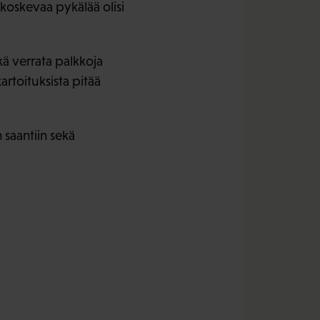
 koskevaa pykälää olisi
kä verrata palkkoja
rtoituksista pitää
 saantiin sekä