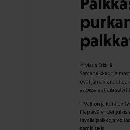
Palkka
purkam
palkka
Samapalkkaohjelmasta 
ovat jämähtäneet paik
asioissa auttaisi selv
– Valtion ja kuntien ty
Iltapäivälehdet julkis
tavalla palkkoja voitai
aamiaisella.