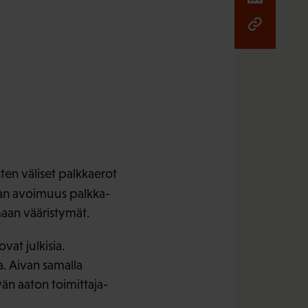
ten väliset palkkaerot
n avoimuus palkka-
maan vääristymät.
vat julkisia.
a. Aivan samalla
vän aaton toimittaja-