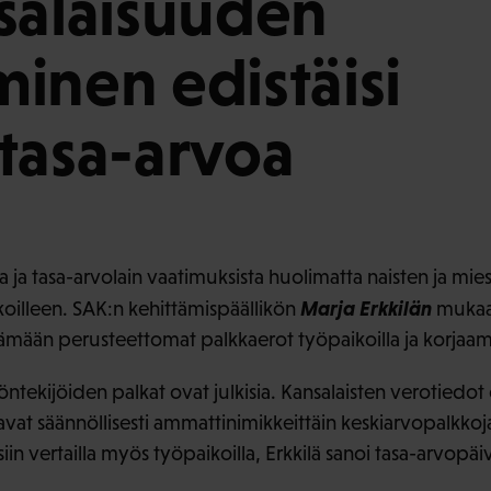
salaisuuden
inen edistäisi
tasa-arvoa
ja tasa-arvolain vaatimuksista huolimatta naisten ja mies
Marja Erkkilän
oilleen. SAK:n kehittämispäällikön
mukaa
ittämään perusteettomat palkkaerot työpaikoilla ja korjaa
öntekijöiden palkat ovat julkisia. Kansalaisten verotiedot o
tavat säännöllisesti ammattinimikkeittäin keskiarvopalkkoj
siin vertailla myös työpaikoilla, Erkkilä sanoi tasa-arvopäi