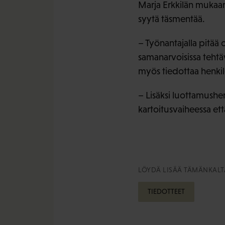
Marja Erkkilän mukaan 
syytä täsmentää.
– Työnantajalla pitää 
samanarvoisissa tehtäv
myös tiedottaa henkilös
– Lisäksi luottamushen
kartoitusvaiheessa ett
LÖYDÄ LISÄÄ TÄMÄNKALTA
TIEDOTTEET