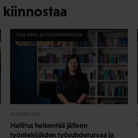
 kiinnostaa
TASA-ARVO JA YHDENVERTAISUUS
14.5.2026 8:55
Hallitus heikentää jälleen
työntekijöiden työsuhdeturvaa ja