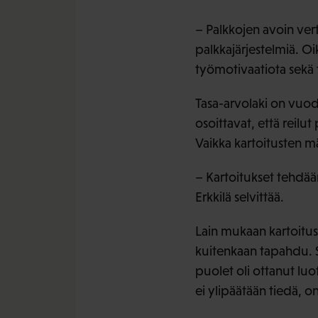
– Palkkojen avoin vert
palkkajärjestelmiä. O
työmotivaatiota sekä 
Tasa-arvolaki on vuod
osoittavat, että reilut
Vaikka kartoitusten mä
– Kartoitukset tehdään 
Erkkilä selvittää.
Lain mukaan kartoitus
kuitenkaan tapahdu. S
puolet oli ottanut lu
ei ylipäätään tiedä, o