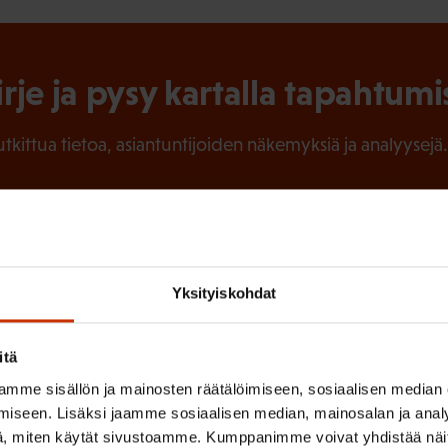
irje ja pysy kartalla tapahtumi
tutkittua tietoa, asiantuntijoiden näkemyksiä ja analyysejä.
(
Sukunimi
Yksityiskohdat
P
a
itä
k
mme sisällön ja mainosten räätälöimiseen, sosiaalisen median
o
iseen. Lisäksi jaamme sosiaalisen median, mainosalan ja analy
l
 sinua parhaiten?
, miten käytät sivustoamme. Kumppanimme voivat yhdistää näitä t