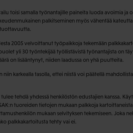
ailu toisi samalla työnantajille paineita luoda avoimia j
ikeudenmukainen palkitseminen myös vähentää kateutta j
tuottavuutta.
esta 2005 velvoittanut työpaikkoja tekemään palkkakarto
 puolet yli 30 työntekijää työllistävistä työnantajista on tä
ärä on lisääntynyt, niiden laadussa on yhä puutteita.
niin karkealla tasolla, ettei niistä voi päätellä mahdollis
 tulee tehdä yhdessä henkilöstön edustajien kanssa. Käyt
AK:n tuoreiden tietojen mukaan palkkoja kartoittaneista 
ottamushenkilön mukaan selvityksen tekemiseen. Joka nel
nko palkkakartoitusta tehty vai ei.