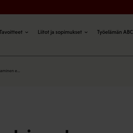
o
Tavoitteet
Liitot ja sopimukset
Työelämän ABC
rkaminen e…