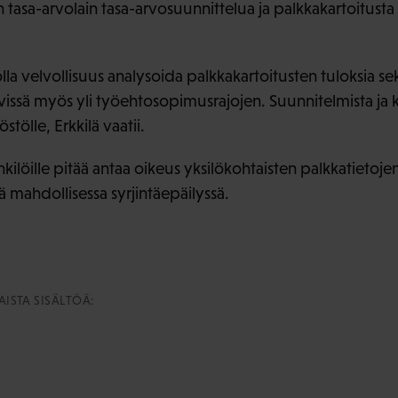
tasa-arvolain tasa-arvosuunnittelua ja palkkakartoitusta
olla velvollisuus analysoida palkkakartoitusten tuloksia se
issä myös yli työehtosopimusrajojen. Suunnitelmista ja ka
tölle, Erkkilä vaatii.
kilöille pitää antaa oikeus yksilökohtaisten palkkatietojen
ä mahdollisessa syrjintäepäilyssä.
ISTA SISÄLTÖÄ: