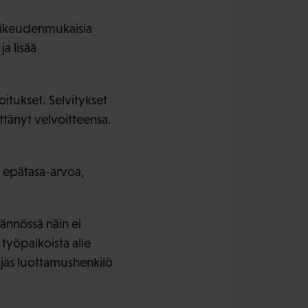
a oikeudenmukaisia
a lisää
itukset. Selvitykset
yttänyt velvoitteensa.
ta epätasa-arvoa,
ännössä näin ei
työpaikoista alle
jäs luottamushenkilö