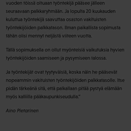
vuoden töissä oltuaan työntekijä pääsee jälleen
seuraavaan palkkaryhmään. Ja lopulta 20 kuukauden
kuluttua työntekijä saavuttaa osaston vakituisten
työntekijöiden palkkatason. Ilman paikallista sopimusta
tähän olisi mennyt neljästä viiteen vuotta.
Tällä sopimuksella on ollut myönteisiä vaikutuksia hyvien
työntekijöiden saamiseen ja pysymiseen talossa.
Ja työntekijät ovat tyytyväisiä, koska näin he pääsevät
nopeammin vakituisten työntekijöiden palkkatasolle. Itse
pidän tärkeänä sitä, että palkallaan pitää pystyä elämään
myös kalliilla pääkaupunkiseudulla.”
Aino Pietarinen