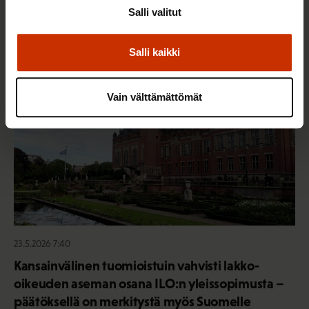
jonka takana voimme ylpeänä seisoa
Salli valitut
Salli kaikki
AY-LIIKE SUOMESSA JA MAAILMALLA
Vain välttämättömät
23.5.2026 7:40
Kansainvälinen tuomioistuin vahvisti lakko-
oikeuden aseman osana ILO:n yleissopimusta –
päätöksellä on merkitystä myös Suomelle