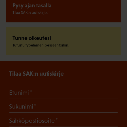
Pysy ajan tasalla
Tilaa SAK:n uutiskirje.
Tunne oikeutesi
Tutustu työelämän pelisääntöihin.
Tilaa SAK:n uutiskirje
(Pakollinen)
Etunimi
(Pakollinen)
Sukunimi
(Pakollinen)
Sähköpostiosoite