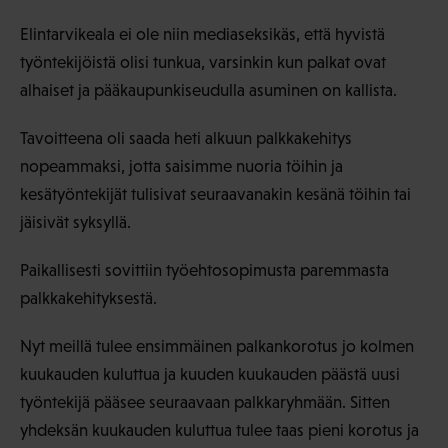
Elintarvikeala ei ole niin mediaseksikäs, että hyvistä
työntekijöistä olisi tunkua, varsinkin kun palkat ovat
alhaiset ja pääkaupunkiseudulla asuminen on kallista.
Tavoitteena oli saada heti alkuun palkkakehitys
nopeammaksi, jotta saisimme nuoria töihin ja
kesätyöntekijät tulisivat seuraavanakin kesänä töihin tai
jäisivät syksyllä.
Paikallisesti sovittiin työehtosopimusta paremmasta
palkkakehityksestä.
Nyt meillä tulee ensimmäinen palkankorotus jo kolmen
kuukauden kuluttua ja kuuden kuukauden päästä uusi
työntekijä pääsee seuraavaan palkkaryhmään. Sitten
yhdeksän kuukauden kuluttua tulee taas pieni korotus ja