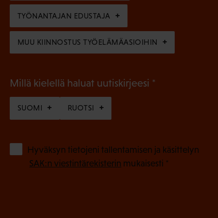
e
n
TYÖNANTAJAN EDUSTAJA
)
MUU KIINNOSTUS TYÖELÄMÄASIOIHIN
(
Millä kielellä haluat uutiskirjeesi
P
SUOMI
RUOTSI
a
k
o
(
Hyväksyn tietojeni tallentamisen ja käsittelyn
P
l
SAK:n viestintärekisterin
mukaisesti *
a
l
k
i
o
n
l