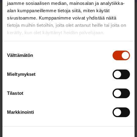
jaamme sosiaalisen median, mainosalan ja analytiikka-
alan kumppaneillemme tietoja siitä, miten käytät
Sinua saattaa myös kiinnostaa
sivustoamme. Kumppanimme voivat yhdistää näitä
tietoja muihin tietoihin, joita olet antanut heille tai joita on
kerätty, kun olet käyttänyt heidän palvelujaan.
AY-LIIKE SUOMESSA JA MAAILMALLA
Suostumuksen
Välttämätön
valinta
Mieltymykset
Tilastot
Markkinointi
25.6.2026 10:35
Työelämän ammattilaiset: Panemme olutta,