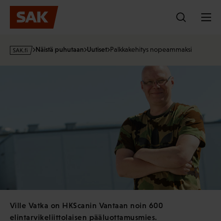
Hyppää
sisältöön
s
Näistä puhutaan
Uutiset
Palkkakehitys nopeammaksi
a
k
·
f
i
Ville Vatka on HKScanin Vantaan noin 600
elintarvikeliittolaisen pääluottamusmies.