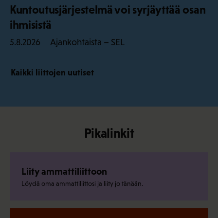
Kuntoutusjärjestelmä voi syrjäyttää osan
ihmisistä
Ajankohtaista – SEL
5.8.2026
Kaikki liittojen uutiset
Pikalinkit
Liity ammattiliittoon
Löydä oma ammattiliittosi ja liity jo tänään.