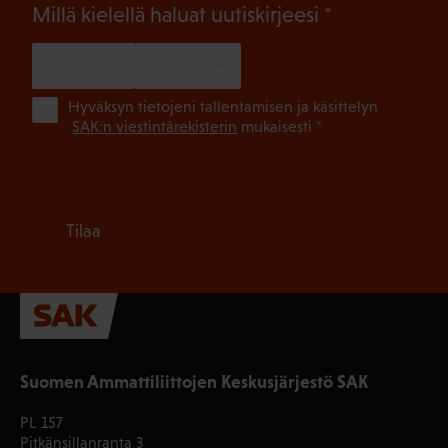
(Pakollinen)
Millä kielellä haluat uutiskirjeesi
SUOMI
RUOTSI
(Pa
Hyväksyn tietojeni tallentamisen ja käsittelyn
SAK:n viestintärekisterin
mukaisesti *
Tilaa
Suomen Ammattiliittojen Keskusjärjestö SAK
PL 157
Pitkänsillanranta 3