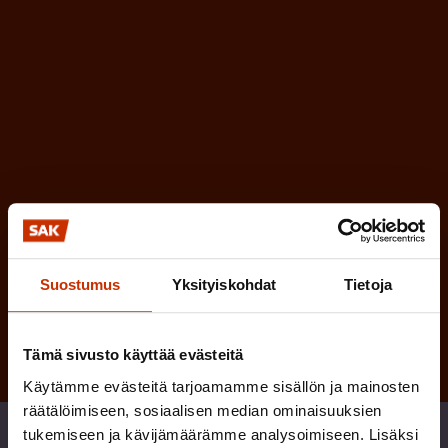
e
l
i
n
n
)
e
n
)
Tilaa
Suostumus
Yksityiskohdat
Tietoja
Tämä sivusto käyttää evästeitä
Käytämme evästeitä tarjoamamme sisällön ja mainosten
räätälöimiseen, sosiaalisen median ominaisuuksien
Jaa
tukemiseen ja kävijämäärämme analysoimiseen. Lisäksi