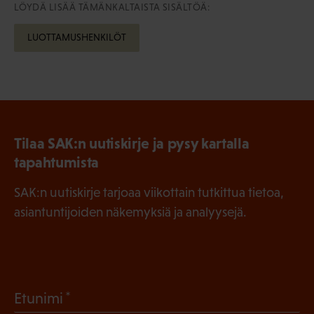
LÖYDÄ LISÄÄ TÄMÄNKALTAISTA SISÄLTÖÄ:
LUOTTAMUSHENKILÖT
Tilaa SAK:n uutiskirje ja pysy kartalla
tapahtumista
SAK:n uutiskirje tarjoaa viikottain tutkittua tietoa,
asiantuntijoiden näkemyksiä ja analyysejä.
(
Etunimi