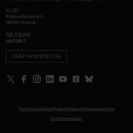
PL 157
Pitkänsillanranta 3
00530 Helsinki
020 774 000
sak@sak.fi
LISÄÄ YHTEYSTIETOJA
Tietosuojaseloste
Palaute
Saavutettavuusseloste
Evästeasetukset