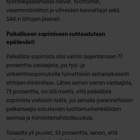
työntekijäasemassa olevat, työttömät,
vasemmistoliiton ja vihreiden kannattajat sekä
SAK:n liittojen jäsenet.
Paikalliseen sopimiseen suhtaudutaan
epäilevästi
Paikallista sopimista olisi valmis laajentamaan 77
prosenttia vastaajista, jos työ- ja
virkaehtosopimuksilla turvattaisiin samanaikaisesti
ehtojen minimitaso. Lähes saman verran vastaajista,
73 prosenttia, on sitä mieltä, että paikallista
sopimista voitaisiin lisätä, jos samalla parannettaisiin
palkansaajia edustavien luottamushenkilöiden
asemaa ja toimintamahdollisuuksia.
Toisaalta yli puolet, 53 prosenttia, sanoo, että