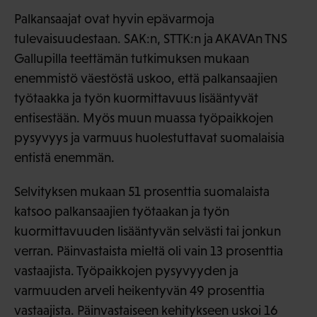
Palkansaajat ovat hyvin epävarmoja
tulevaisuudestaan. SAK:n, STTK:n ja AKAVAn TNS
Gallupilla teettämän tutkimuksen mukaan
enemmistö väestöstä uskoo, että palkansaajien
työtaakka ja työn kuormittavuus lisääntyvät
entisestään. Myös muun muassa työpaikkojen
pysyvyys ja varmuus huolestuttavat suomalaisia
entistä enemmän.
Selvityksen mukaan 51 prosenttia suomalaista
katsoo palkansaajien työtaakan ja työn
kuormittavuuden lisääntyvän selvästi tai jonkun
verran. Päinvastaista mieltä oli vain 13 prosenttia
vastaajista. Työpaikkojen pysyvyyden ja
varmuuden arveli heikentyvän 49 prosenttia
vastaajista. Päinvastaiseen kehitykseen uskoi 16