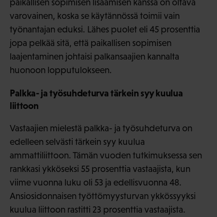
paikallisen sopimisen lisäämisen kanssa on oltava
varovainen, koska se käytännössä toimii vain
työnantajan eduksi. Lähes puolet eli 45 prosenttia
jopa pelkää sitä, että paikallisen sopimisen
laajentaminen johtaisi palkansaajien kannalta
huonoon lopputulokseen.
Palkka- ja työsuhdeturva tärkein syy kuulua
liittoon
Vastaajien mielestä palkka- ja työsuhdeturva on
edelleen selvästi tärkein syy kuulua
ammattiliittoon. Tämän vuoden tutkimuksessa sen
rankkasi ykköseksi 55 prosenttia vastaajista, kun
viime vuonna luku oli 53 ja edellisvuonna 48.
Ansiosidonnaisen työttömyysturvan ykkössyyksi
kuulua liittoon rastitti 23 prosenttia vastaajista.