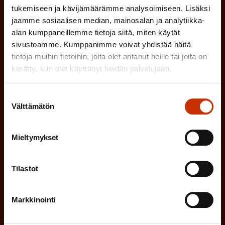
o
i
tukemiseen ja kävijämäärämme analysoimiseen. Lisäksi
n
l
LUOTTAMUSMIES
jaamme sosiaalisen median, mainosalan ja analytiikka-
n
)
alan kumppaneillemme tietoja siitä, miten käytät
l
e
sivustoamme. Kumppanimme voivat yhdistää näitä
TYÖSUOJELUVALTUUTETTU
i
n
tietoja muihin tietoihin, joita olet antanut heille tai joita on
n
kerätty, kun olet käyttänyt heidän palvelujaan.
)
TÖISSÄ AMMATTILIITOSSA
e
Suostumuksen
n
TYÖNANTAJAN EDUSTAJA
Välttämätön
valinta
)
MUU KIINNOSTUS TYÖELÄMÄASIOIHIN
Mieltymykset
Tilastot
(
Millä kielellä haluat uutiskirjeesi
P
SUOMI
RUOTSI
Markkinointi
a
k