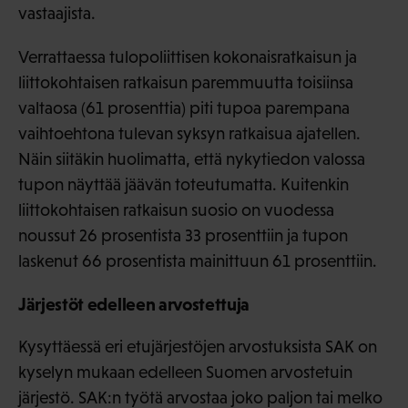
vastaajista.
Verrattaessa tulopoliittisen kokonaisratkaisun ja
liittokohtaisen ratkaisun paremmuutta toisiinsa
valtaosa (61 prosenttia) piti tupoa parempana
vaihtoehtona tulevan syksyn ratkaisua ajatellen.
Näin siitäkin huolimatta, että nykytiedon valossa
tupon näyttää jäävän toteutumatta. Kuitenkin
liittokohtaisen ratkaisun suosio on vuodessa
noussut 26 prosentista 33 prosenttiin ja tupon
laskenut 66 prosentista mainittuun 61 prosenttiin.
Järjestöt edelleen arvostettuja
Kysyttäessä eri etujärjestöjen arvostuksista SAK on
kyselyn mukaan edelleen Suomen arvostetuin
järjestö. SAK:n työtä arvostaa joko paljon tai melko