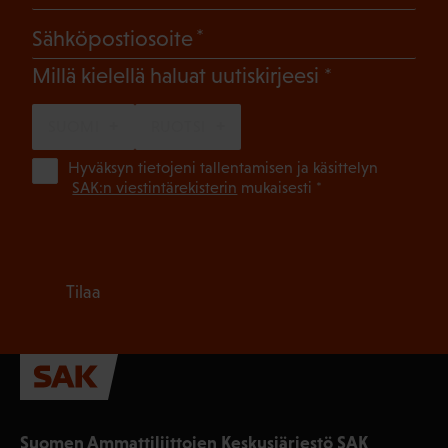
(Pakollinen)
Sähköpostiosoite
(Pakollinen)
Millä kielellä haluat uutiskirjeesi
SUOMI
RUOTSI
(Pa
Hyväksyn tietojeni tallentamisen ja käsittelyn
SAK:n viestintärekisterin
mukaisesti *
Tilaa
Suomen Ammattiliittojen Keskusjärjestö SAK