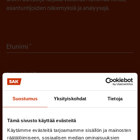
asiantuntijoiden näkemyksiä ja analyysejä.
(
Etunimi
P
a
(
Sukunimi
k
P
o
a
l
Suostumus
Yksityiskohdat
Tietoja
(
Sähköpostiosoite
k
l
P
o
i
Tämä sivusto käyttää evästeitä
a
l
Mikä tai mitkä näistä kuvaavat sinua
n
Käytämme evästeitä tarjoamamme sisällön ja mainosten
k
l
parhaiten?
e
räätälöimiseen, sosiaalisen median ominaisuuksien