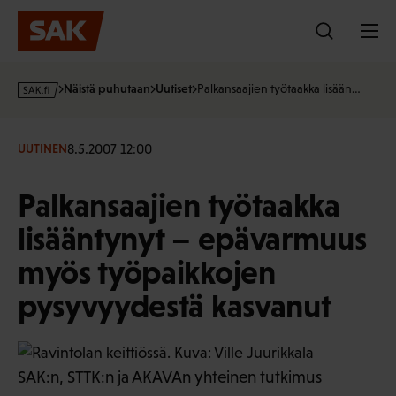
Hyppää
sisältöön
s
Näistä puhutaan
Uutiset
Palkansaajien työtaakka lisään…
a
k
·
8.5.2007 12:00
UUTINEN
f
i
Palkansaajien työtaakka
lisääntynyt – epävarmuus
myös työpaikkojen
pysyvyydestä kasvanut
SAK:n, STTK:n ja AKAVAn yhteinen tutkimus