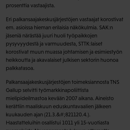
prosenttia vastaajista.
Eri palkansaajakeskusjärjestöjen vastaajat korostivat
em. asioissa hieman erilaisia näkökulmia. SAK:n
jäseniä närästää juuri huoli työpaikkojen
pysyvyydestä ja varmuudesta, STTK:laiset
korostivat muun muassa johtamisen ja esimiestyön
heikkoutta ja akavalaiset julkisen sektorin huonoa
palkkatasoa.
Palkansaajakeskusjärjestöjen toimeksiannosta TNS
Gallup selvitti työmarkkinapoliittista
mielipideilmastoa kevään 2007 aikana. Aineisto
kerättiin maaliskuun eduskuntavaalien jälkeen
kuukauden ajan (21.3.&#;821120.4.).
Haastatteluihin osallistui 1011 yli 15-vuotiasta