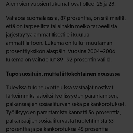
Aiempien vuosien lukemat ovat olleet 25 ja 28.
Valtaosa suomalaisista, 87 prosenttia, on sitä mieltä,
että on tarpeellista tai ainakin melko tarpeellista
järjestäytyä ammatillisesti eli kuulua
ammattiliittoon. Lukema on tullut muutaman
prosenttiyksikön alaspäin. Vuosina 2004–2006
lukema on vaihdellut 89–92 prosentin välillä.
Tupo suosituin, mutta liittokohtainen nousussa
Tulevissa tuloneuvotteluissa vastaajat nostivat
tärkeimmiksi asioiksi työllisyyden parantamisen,
palkansaajien sosiaaliturvan sekä palkankorotukset.
Työllisyyden parantamista kannatti 56 prosenttia,
palkansaajien sosiaaliturvasta huolehtimista 53
prosenttia ja palkankorotuksia 45 prosenttia