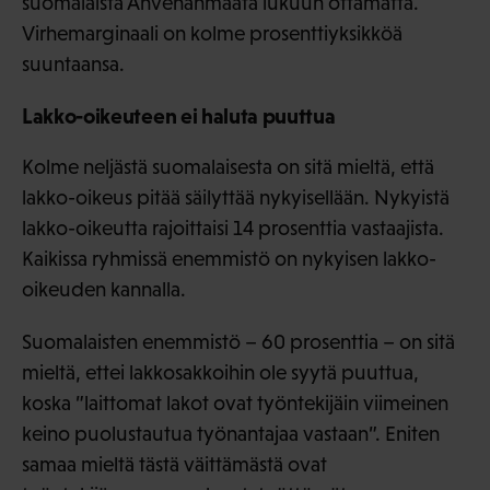
suomalaista Ahvenanmaata lukuun ottamatta.
Virhemarginaali on kolme prosenttiyksikköä
suuntaansa.
Lakko-oikeuteen ei haluta puuttua
Kolme neljästä suomalaisesta on sitä mieltä, että
lakko-oikeus pitää säilyttää nykyisellään. Nykyistä
lakko-oikeutta rajoittaisi 14 prosenttia vastaajista.
Kaikissa ryhmissä enemmistö on nykyisen lakko-
oikeuden kannalla.
Suomalaisten enemmistö – 60 prosenttia – on sitä
mieltä, ettei lakkosakkoihin ole syytä puuttua,
koska ”laittomat lakot ovat työntekijäin viimeinen
keino puolustautua työnantajaa vastaan”. Eniten
samaa mieltä tästä väittämästä ovat