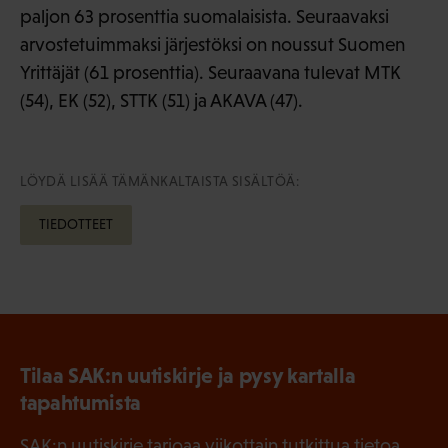
paljon 63 prosenttia suomalaisista. Seuraavaksi
arvostetuimmaksi järjestöksi on noussut Suomen
Yrittäjät (61 prosenttia). Seuraavana tulevat MTK
(54), EK (52), STTK (51) ja AKAVA (47).
LÖYDÄ LISÄÄ TÄMÄNKALTAISTA SISÄLTÖÄ:
TIEDOTTEET
Tilaa SAK:n uutiskirje ja pysy kartalla
tapahtumista
SAK:n uutiskirje tarjoaa viikottain tutkittua tietoa,