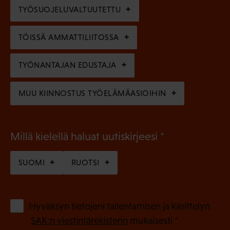
e
TYÖSUOJELUVALTUUTETTU
i
n
n
)
TÖISSÄ AMMATTILIITOSSA
e
n
TYÖNANTAJAN EDUSTAJA
)
MUU KIINNOSTUS TYÖELÄMÄASIOIHIN
(
Millä kielellä haluat uutiskirjeesi
P
SUOMI
RUOTSI
a
k
o
(
Hyväksyn tietojeni tallentamisen ja käsittelyn
P
l
SAK:n viestintärekisterin
mukaisesti *