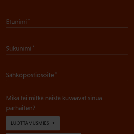
(
Etunimi
P
a
(
Sukunimi
k
P
o
a
l
(
Sähköpostiosoite
k
l
P
o
i
a
l
Mikä tai mitkä näistä kuvaavat sinua
n
k
l
parhaiten?
e
o
i
n
l
LUOTTAMUSMIES
n
)
l