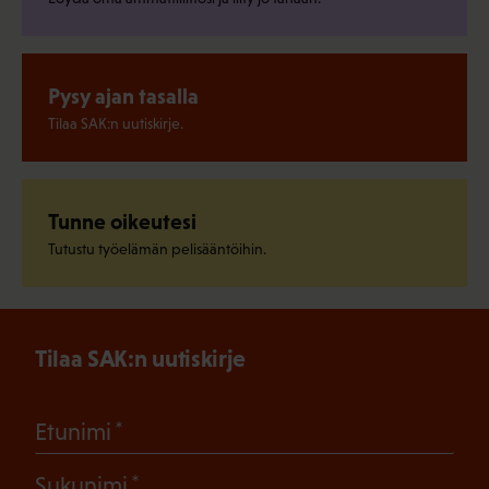
Pysy ajan tasalla
Tilaa SAK:n uutiskirje.
Tunne oikeutesi
Tutustu työelämän pelisääntöihin.
Tilaa SAK:n uutiskirje
(Pakollinen)
Etunimi
(Pakollinen)
Sukunimi