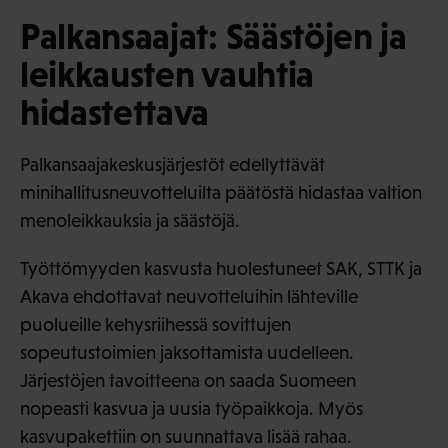
Palkansaajat: Säästöjen ja
leikkausten vauhtia
hidastettava
Palkansaajakeskusjärjestöt edellyttävät
minihallitusneuvotteluilta päätöstä hidastaa valtion
menoleikkauksia ja säästöjä.
Työttömyyden kasvusta huolestuneet SAK, STTK ja
Akava ehdottavat neuvotteluihin lähteville
puolueille kehysriihessä sovittujen
sopeutustoimien jaksottamista uudelleen.
Järjestöjen tavoitteena on saada Suomeen
nopeasti kasvua ja uusia työpaikkoja. Myös
kasvupakettiin on suunnattava lisää rahaa.