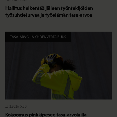
Hallitus heikentää jälleen työntekijöiden
työsuhdeturvaa ja työelämän tasa-arvoa
TASA-ARVO JA YHDENVERTAISUUS
13.2.2026 6:30
Kokoomus pinkkipesee tasa-arvolailla