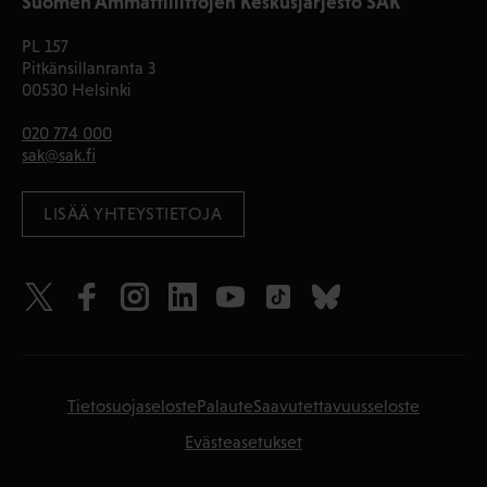
Suomen Ammattiliittojen Keskusjärjestö SAK
PL 157
Pitkänsillanranta 3
00530 Helsinki
020 774 000
sak@sak.fi
LISÄÄ YHTEYSTIETOJA
Tietosuojaseloste
Palaute
Saavutettavuusseloste
Evästeasetukset