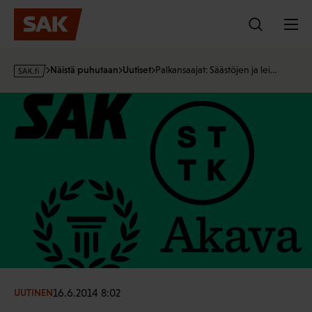
Hyppää
sisältöön
s
Näistä puhutaan
Uutiset
Palkansaajat: Säästöjen ja lei…
a
k
·
f
i
16.6.2014 8:02
UUTINEN