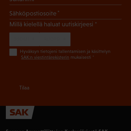
(Pakollinen)
Sähköpostiosoite
(Pakollinen)
Millä kielellä haluat uutiskirjeesi
SUOMI
RUOTSI
(Pa
Hyväksyn tietojeni tallentamisen ja käsittelyn
SAK:n viestintärekisterin
mukaisesti *
Tilaa