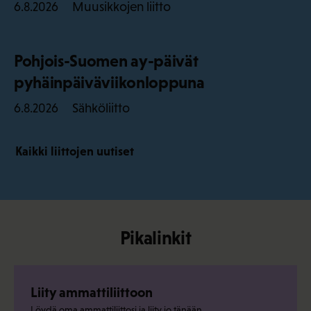
Muusikkojen liitto
6.8.2026
Pohjois-Suomen ay-päivät
pyhäinpäiväviikonloppuna
Sähköliitto
6.8.2026
Kaikki liittojen uutiset
Pikalinkit
Liity ammattiliittoon
Löydä oma ammattiliittosi ja liity jo tänään.