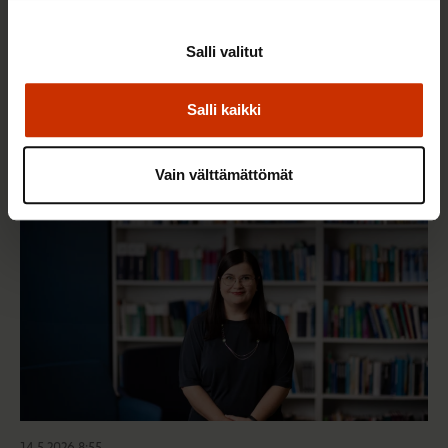
3.6.2026 13:34
Salli valitut
Mikä muuttui määräaikaisissa työsuhteissa? Lue
juristin vastaukset!
Salli kaikki
Vain välttämättömät
TASA-ARVO JA YHDENVERTAISUUS
14.5.2026 8:55