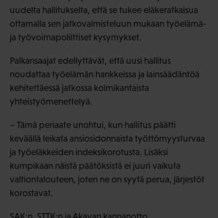
uudelta hallitukselta, että se tukee eläkeratkaisua
ottamalla sen jatkovalmisteluun mukaan työelämä-
ja työvoimapoliittiset kysymykset.
Palkansaajat edellyttävät, että uusi hallitus
noudattaa työelämän hankkeissa ja lainsäädäntöä
kehitettäessä jatkossa kolmikantaista
yhteistyömenettelyä.
– Tämä periaate unohtui, kun hallitus päätti
keväällä leikata ansiosidonnaista työttömyysturvaa
ja työeläkkeiden indeksikorotusta. Lisäksi
kumpikaan näistä päätöksistä ei juuri vaikuta
valtiontalouteen, joten ne on syytä perua, järjestöt
korostavat.
SAK:n, STTK:n ja Akavan kannanotto