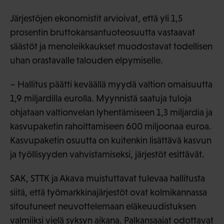
Järjestöjen ekonomistit arvioivat, että yli 1,5
prosentin bruttokansantuoteosuutta vastaavat
säästöt ja menoleikkaukset muodostavat todellisen
uhan orastavalle talouden elpymiselle.
– Hallitus päätti keväällä myydä valtion omaisuutta
1,9 miljardilla eurolla. Myynnistä saatuja tuloja
ohjataan valtionvelan lyhentämiseen 1,3 miljardia ja
kasvupaketin rahoittamiseen 600 miljoonaa euroa.
Kasvupaketin osuutta on kuitenkin lisättävä kasvun
ja työllisyyden vahvistamiseksi, järjestöt esittävät.
SAK, STTK ja Akava muistuttavat tulevaa hallitusta
siitä, että työmarkkinajärjestöt ovat kolmikannassa
sitoutuneet neuvottelemaan eläkeuudistuksen
valmiiksi vielä syksyn aikana. Palkansaajat odottavat