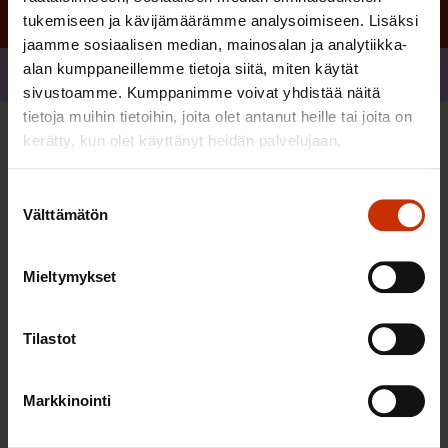
tukemiseen ja kävijämäärämme analysoimiseen. Lisäksi
jaamme sosiaalisen median, mainosalan ja analytiikka-
alan kumppaneillemme tietoja siitä, miten käytät
Jaa
sivustoamme. Kumppanimme voivat yhdistää näitä
tietoja muihin tietoihin, joita olet antanut heille tai joita on
kerätty, kun olet käyttänyt heidän palvelujaan.
Sinua saattaa myös kiinnostaa
Suostumuksen
Välttämätön
valinta
TASA-ARVO JA YHDENVERTAISUUS
Mieltymykset
Tilastot
Markkinointi