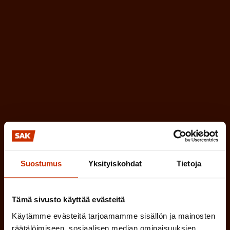
a
l
k
i
o
n
l
e
l
i
n
n
)
e
n
)
Suostumus
Yksityiskohdat
Tietoja
Tilaa
Tämä sivusto käyttää evästeitä
Käytämme evästeitä tarjoamamme sisällön ja mainosten
räätälöimiseen, sosiaalisen median ominaisuuksien