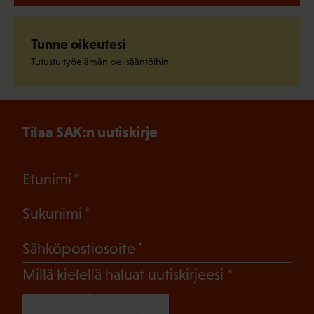
Tunne oikeutesi
Tutustu työelämän pelisääntöihin.
Tilaa SAK:n uutiskirje
(Pakollinen)
Etunimi
(Pakollinen)
Sukunimi
(Pakollinen)
Sähköpostiosoite
(Pakollinen)
Millä kielellä haluat uutiskirjeesi
SUOMI
RUOTSI