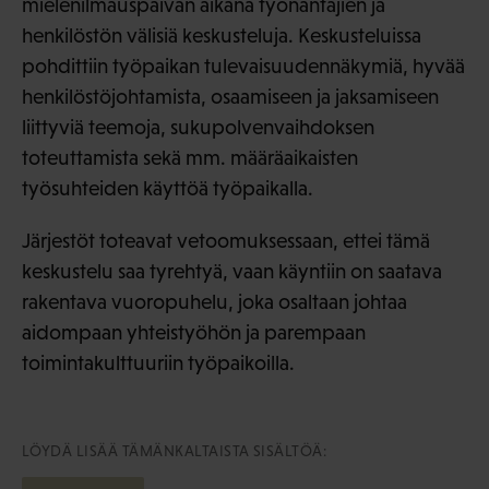
mielenilmauspäivän aikana työnantajien ja
henkilöstön välisiä keskusteluja. Keskusteluissa
pohdittiin työpaikan tulevaisuudennäkymiä, hyvää
henkilöstöjohtamista, osaamiseen ja jaksamiseen
liittyviä teemoja, sukupolvenvaihdoksen
toteuttamista sekä mm. määräaikaisten
työsuhteiden käyttöä työpaikalla.
Järjestöt toteavat vetoomuksessaan, ettei tämä
keskustelu saa tyrehtyä, vaan käyntiin on saatava
rakentava vuoropuhelu, joka osaltaan johtaa
aidompaan yhteistyöhön ja parempaan
toimintakulttuuriin työpaikoilla.
LÖYDÄ LISÄÄ TÄMÄNKALTAISTA SISÄLTÖÄ: