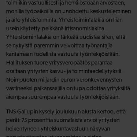
toimiikin vastuullisesti ja henkilöstöään arvostaen,
monilla työpaikoilla on unohdettu keskusteleminen
ja aito yhteistoiminta. Yhteistoimintalakia on liian
usein käytetty pelkkänä irtisanomislakina.
Yhteistoimintalakia on tärkeää uudistaa siten, että
se nykyistä paremmin velvoittaa työnantajia
kantamaan todellista vastuuta työntekijöistään.
Hallituksen tuore yritysveropäätös parantaa
osaltaan yritysten kasvu- ja toimintaedellytyksiä.
Noin puolen miljardin euron veronkevennysten
vastineeksi palkansaajilla on lupa odottaa yrityksiltä
aiempaa suurempaa vastuuta työntekijöistään.
TNS Gallupin kysely joulukuun alusta kertoo, että
peräti 75 prosenttia suomalaista arvioi yritysten
heikentyneen yhteiskuntavastuun näkyvän