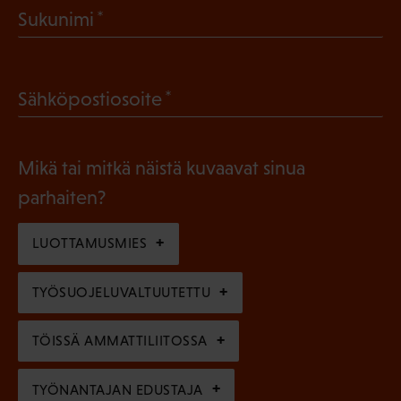
(
Sukunimi
k
P
o
a
l
(
Sähköpostiosoite
k
l
P
o
i
a
l
Mikä tai mitkä näistä kuvaavat sinua
n
k
l
parhaiten?
e
o
i
n
l
LUOTTAMUSMIES
n
)
l
e
TYÖSUOJELUVALTUUTETTU
i
n
n
)
TÖISSÄ AMMATTILIITOSSA
e
n
TYÖNANTAJAN EDUSTAJA