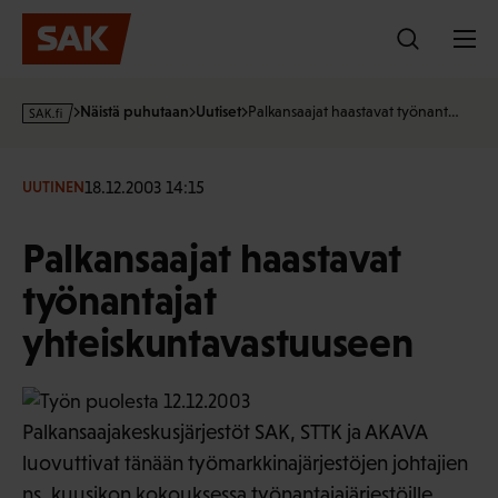
Hyppää
sisältöön
s
Näistä puhutaan
Uutiset
Palkansaajat haastavat työnant…
a
k
·
18.12.2003 14:15
UUTINEN
f
i
Palkansaajat haastavat
työnantajat
yhteiskuntavastuuseen
Palkansaajakeskusjärjestöt SAK, STTK ja AKAVA
luovuttivat tänään työmarkkinajärjestöjen johtajien
ns. kuusikon kokouksessa työnantajajärjestöille