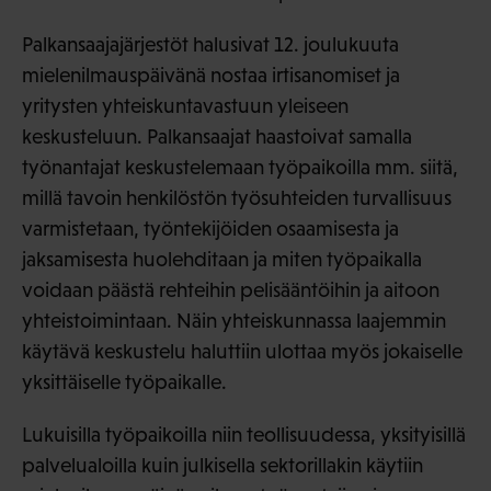
Palkansaajajärjestöt halusivat 12. joulukuuta
mielenilmauspäivänä nostaa irtisanomiset ja
yritysten yhteiskuntavastuun yleiseen
keskusteluun. Palkansaajat haastoivat samalla
työnantajat keskustelemaan työpaikoilla mm. siitä,
millä tavoin henkilöstön työsuhteiden turvallisuus
varmistetaan, työntekijöiden osaamisesta ja
jaksamisesta huolehditaan ja miten työpaikalla
voidaan päästä rehteihin pelisääntöihin ja aitoon
yhteistoimintaan. Näin yhteiskunnassa laajemmin
käytävä keskustelu haluttiin ulottaa myös jokaiselle
yksittäiselle työpaikalle.
Lukuisilla työpaikoilla niin teollisuudessa, yksityisillä
palvelualoilla kuin julkisella sektorillakin käytiin