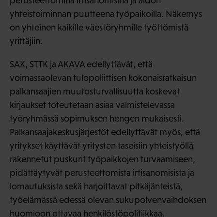
perusteettomina irtisanomisina ja aidon
yhteistoiminnan puutteena työpaikoilla. Näkemys
on yhteinen kaikille väestöryhmille työttömistä
yrittäjiin.
SAK, STTK ja AKAVA edellyttävät, että
voimassaolevan tulopoliittisen kokonaisratkaisun
palkansaajien muutosturvallisuutta koskevat
kirjaukset toteutetaan asiaa valmistelevassa
työryhmässä sopimuksen hengen mukaisesti.
Palkansaajakeskusjärjestöt edellyttävät myös, että
yritykset käyttävät yritysten taseisiin yhteistyöllä
rakennetut puskurit työpaikkojen turvaamiseen,
pidättäytyvät perusteettomista irtisanomisista ja
lomautuksista sekä harjoittavat pitkäjänteistä,
työelämässä edessä olevan sukupolvenvaihdoksen
huomioon ottavaa henkilöstöpolitiikkaa.