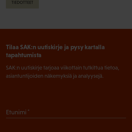
TIEDOTTEET
Tilaa SAK:n uutiskirje ja pysy kartalla
tapahtumista
SAK:n uutiskirje tarjoaa viikottain tutkittua tietoa,
asiantuntijoiden näkemyksiä ja analyysejä.
(
Etunimi
P
a