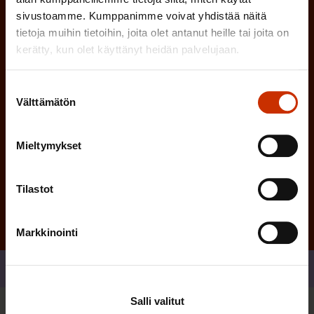
i
n
sivustoamme. Kumppanimme voivat yhdistää näitä
n
)
tietoja muihin tietoihin, joita olet antanut heille tai joita on
e
kerätty, kun olet käyttänyt heidän palvelujaan.
n
)
Suostumuksen
Välttämätön
valinta
Mieltymykset
Tilaa
Tilastot
Markkinointi
Jaa
Salli valitut