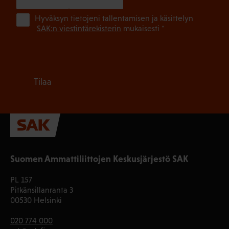
(Pa
Hyväksyn tietojeni tallentamisen ja käsittelyn
SAK:n viestintärekisterin
mukaisesti *
Tilaa
Suomen Ammattiliittojen Keskusjärjestö SAK
PL 157
Pitkänsillanranta 3
00530 Helsinki
020 774 000