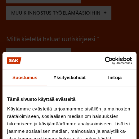
)
MUU KIINNOSTUS TYÖELÄMÄASIOIHIN
(
Millä kielellä haluat uutiskirjeesi
P
SUOMI
RUOTSI
a
k
Suostumus
Yksityiskohdat
Tietoja
o
(
Hyväksyn tietojeni tallentamisen ja käsittelyn
P
l
SAK:n viestintärekisterin
mukaisesti *
a
l
Tämä sivusto käyttää evästeitä
k
Käytämme evästeitä tarjoamamme sisällön ja mainosten
i
o
räätälöimiseen, sosiaalisen median ominaisuuksien
n
l
tukemiseen ja kävijämäärämme analysoimiseen. Lisäksi
e
l
jaamme sosiaalisen median, mainosalan ja analytiikka-
alan kumppaneillemme tietoja siitä, miten käytät