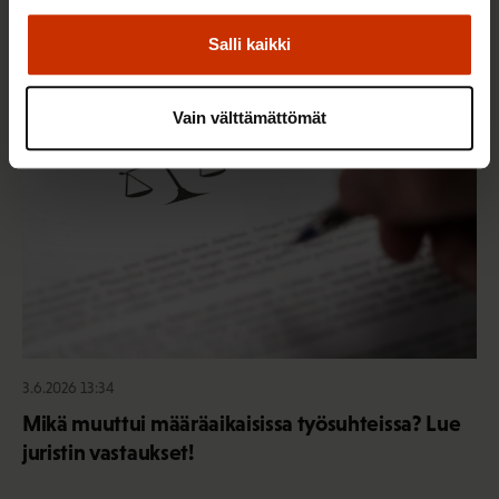
Sinua saattaa myös kiinnostaa
Salli kaikki
TASA-ARVO JA YHDENVERTAISUUS
Vain välttämättömät
3.6.2026 13:34
Mikä muuttui määräaikaisissa työsuhteissa? Lue
juristin vastaukset!