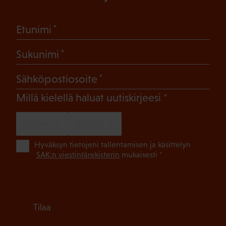
(Pakollinen)
Etunimi
(Pakollinen)
Sukunimi
(Pakollinen)
Sähköpostiosoite
(Pakollinen)
Millä kielellä haluat uutiskirjeesi
SUOMI
RUOTSI
(Pa
Hyväksyn tietojeni tallentamisen ja käsittelyn
SAK:n viestintärekisterin
mukaisesti *
Tilaa