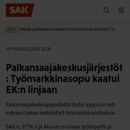
Hyppää
sisältöön
s
Näistä puhutaan
Uutiset
Palkansaajakeskusjärjestöt: Ty…
a
k
·
20.3.2013 21:01
UUTINEN
f
i
Palkansaajakeskusjärjestöt
: Työmarkkinasopu kaatui
EK:n linjaan
Palkansaajakeskusjärjestöiltä löytyi loppuun asti
valmius hakea keskitettyä työmarkkinaratkaisua.
SAK:n, STTK:n ja Akavan mukaan työllisyyttä ja