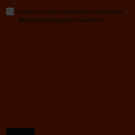
k
o
(
Hyväksyn tietojeni tallentamisen ja käsittelyn
P
l
SAK:n viestintärekisterin
mukaisesti *
a
l
k
i
o
n
l
e
l
i
n
n
)
e
n
)