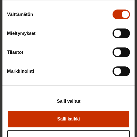
Suostumuksen
Välttämätön
valinta
Mieltymykset
25.6.2026 10:35
Työelämän ammattilaiset: Panemme olutta,
Tilastot
jonka takana voimme ylpeänä seisoa
Markkinointi
AY-LIIKE SUOMESSA JA MAAILMALLA
Salli valitut
Salli kaikki