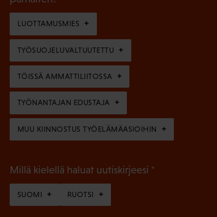
e
o
i
n
l
LUOTTAMUSMIES
n
)
l
e
TYÖSUOJELUVALTUUTETTU
i
n
n
)
TÖISSÄ AMMATTILIITOSSA
e
n
TYÖNANTAJAN EDUSTAJA
)
MUU KIINNOSTUS TYÖELÄMÄASIOIHIN
(
Millä kielellä haluat uutiskirjeesi
P
SUOMI
RUOTSI
a