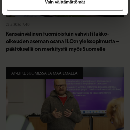
Vain välttämättömät
23.5.2026 7:40
Kansainvälinen tuomioistuin vahvisti lakko-
oikeuden aseman osana ILO:n yleissopimusta –
päätöksellä on merkitystä myös Suomelle
AY-LIIKE SUOMESSA JA MAAILMALLA