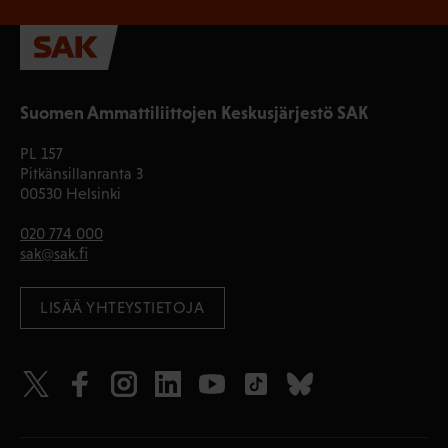
Suomen Ammattiliittojen Keskusjärjestö SAK
PL 157
Pitkänsillanranta 3
00530 Helsinki
020 774 000
sak@sak.fi
LISÄÄ YHTEYSTIETOJA