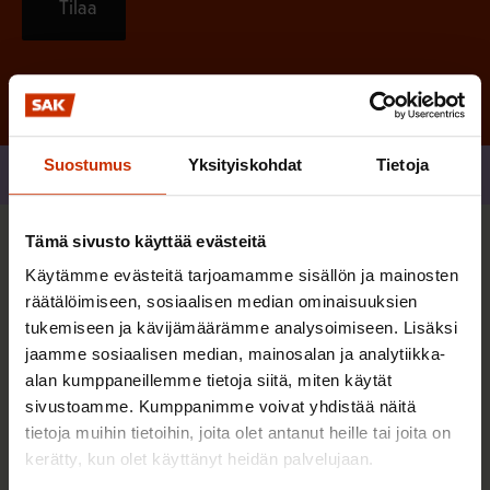
Tilaa
Suostumus
Yksityiskohdat
Tietoja
Jaa
Tämä sivusto käyttää evästeitä
Sinua saattaa myös kiinnostaa
Käytämme evästeitä tarjoamamme sisällön ja mainosten
räätälöimiseen, sosiaalisen median ominaisuuksien
tukemiseen ja kävijämäärämme analysoimiseen. Lisäksi
AY-LIIKE SUOMESSA JA MAAILMALLA
jaamme sosiaalisen median, mainosalan ja analytiikka-
alan kumppaneillemme tietoja siitä, miten käytät
sivustoamme. Kumppanimme voivat yhdistää näitä
tietoja muihin tietoihin, joita olet antanut heille tai joita on
kerätty, kun olet käyttänyt heidän palvelujaan.