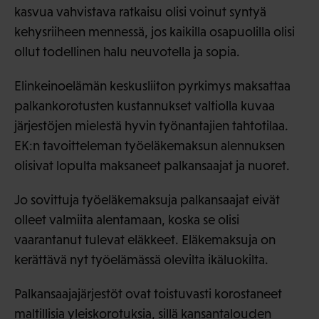
kasvua vahvistava ratkaisu olisi voinut syntyä
kehysriiheen mennessä, jos kaikilla osapuolilla olisi
ollut todellinen halu neuvotella ja sopia.
Elinkeinoelämän keskusliiton pyrkimys maksattaa
palkankorotusten kustannukset valtiolla kuvaa
järjestöjen mielestä hyvin työnantajien tahtotilaa.
EK:n tavoitteleman työeläkemaksun alennuksen
olisivat lopulta maksaneet palkansaajat ja nuoret.
Jo sovittuja työeläkemaksuja palkansaajat eivät
olleet valmiita alentamaan, koska se olisi
vaarantanut tulevat eläkkeet. Eläkemaksuja on
kerättävä nyt työelämässä olevilta ikäluokilta.
Palkansaajajärjestöt ovat toistuvasti korostaneet
maltillisia yleiskorotuksia, sillä kansantalouden