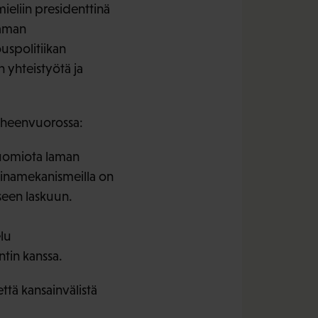
mieliin presidenttinä
taman
uspolitiikan
n yhteistyötä ja
uheenvuorossa:
 huomiota laman
inamekanismeilla on
seen laskuun.
lu
tin kanssa.
että kansainvälistä