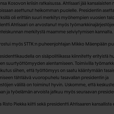
nsa Kosovon kriisin ratkaisussa. Ahtisaari jää kansalaisten 
eoissaan asettunut heikomman puolelle. Presidentin aset
ksillä oli erittäin suuri merkitys myöhempien vuosien talo
identti Ahtisaari on arvostanut myös työmarkkinajärjestöje
teiskunnan merkitystä maamme selviytymisen kannalta.
korostui myös STTK:n puheenjohtajan Mikko Mäenpään p
esidenttikaudella on sisäpolitiikassa kiinnitetty erityistä
en suurtyöttömyyden alentamiseen. Toimivilla työmarkk
aikutus siihen, että työttömyys on saatu kääntymään tasai
seen tähtäävä vuoropuhelu tasavallan presidentin ja
estöjen välillä on toiminut hyvin. Uskomme, että keskuste
an ja työelämän arvoista jatkuu myös seuraavan presiden
isto Piekka kiitti sekä presidentti Ahtisaaren kansallista 