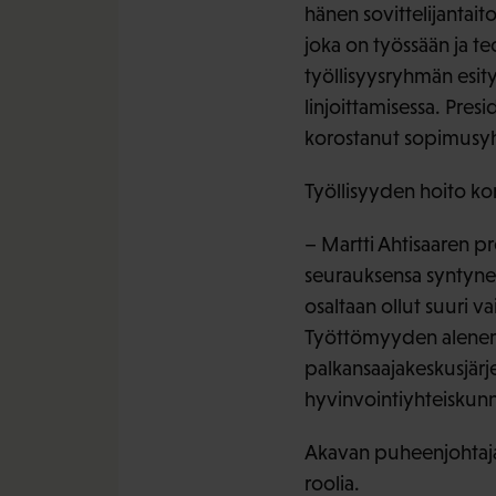
hänen sovittelijantaito
joka on työssään ja t
työllisyysryhmän esity
linjoittamisessa. Pres
korostanut sopimusyh
Työllisyyden hoito 
– Martti Ahtisaaren pr
seurauksensa syntyne
osaltaan ollut suuri v
Työttömyyden alenemi
palkansaajakeskusjärj
hyvinvointiyhteiskunn
Akavan puheenjohtaja R
roolia.