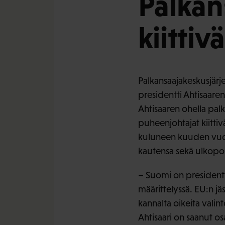
Palkan
kiittiv
Palkansaajakeskusjärje
presidentti Ahtisaaren 
Ahtisaaren ohella palk
puheenjohtajat kiittiv
kuluneen kuuden vuod
kautensa sekä ulkopol
– Suomi on presidentt
määrittelyssä. EU:n jä
kannalta oikeita valin
Ahtisaari on saanut o