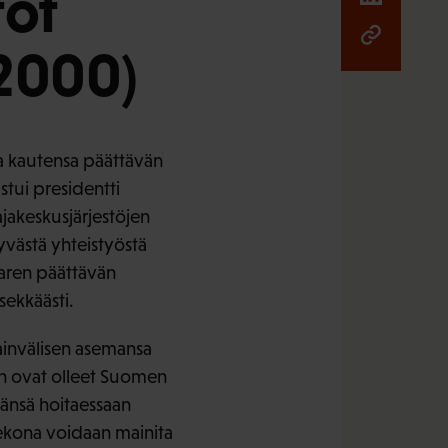
töt
.2000)
ta kautensa päättävän
stui presidentti
ajakeskusjärjestöjen
hyvästä yhteistyöstä
aren päättävän
sekkäästi.
ainvälisen asemansa
een ovat olleet Suomen
äänsä hoitaessaan
tekona voidaan mainita