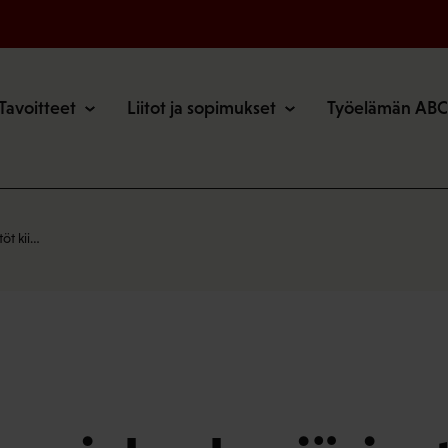
o
Tavoitteet
Liitot ja sopimukset
Työelämän ABC
öt kii…