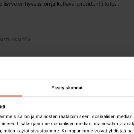
lisyyden hyväksi on jatkettava, presidentti totesi.
ISTA SISÄLTÖÄ:
Yksityiskohdat
irje ja pysy kartalla tapahtumi
itä
tutkittua tietoa, asiantuntijoiden näkemyksiä ja analyysejä.
mme sisällön ja mainosten räätälöimiseen, sosiaalisen median
iseen. Lisäksi jaamme sosiaalisen median, mainosalan ja analy
, miten käytät sivustoamme. Kumppanimme voivat yhdistää näitä t