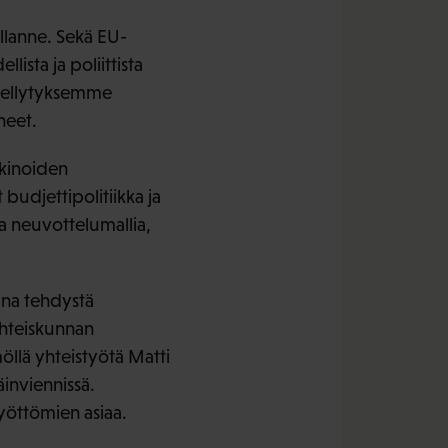
llanne. Sekä EU-
lista ja poliittista
Edellytyksemme
neet.
kkinoiden
budjettipolitiikka ja
a neuvottelumallia,
ana tehdystä
yhteiskunnan
öllä yhteistyötä Matti
inviennissä.
työttömien asiaa.