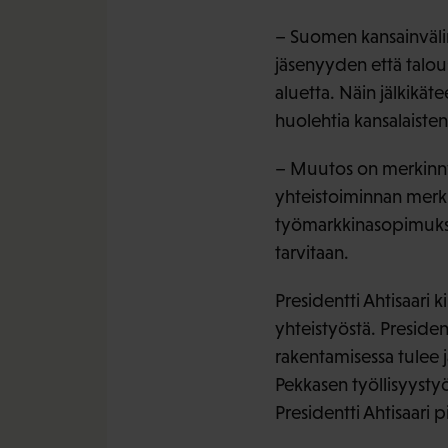
– Suomen kansainväli
jäsenyyden että talous-
aluetta. Näin jälkikä
huolehtia kansalaisten
– Muutos on merkinnyt
yhteistoiminnan merkit
työmarkkinasopimukset
tarvitaan.
Presidentti Ahtisaari 
yhteistyöstä. Preside
rakentamisessa tulee 
Pekkasen työllisyyst
Presidentti Ahtisaari 