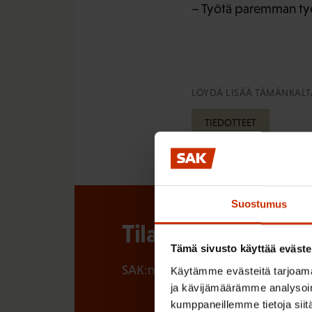
– Työtä paremman työl
LÖYDÄ LISÄÄ TÄMÄNKALTA
TIEDOTTEET
Suostumus
Tilaa SAK:n uutisk
Tämä sivusto käyttää eväste
SAK:n uutiskirje tarjoaa viikottain 
Käytämme evästeitä tarjoama
ja kävijämäärämme analysoim
kumppaneillemme tietoja siitä