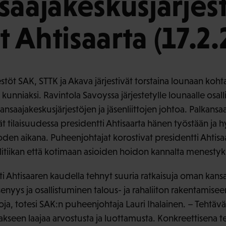
saajakeskusjärjes
ät Ahtisaarta (17.2
stöt SAK, STTK ja Akava järjestivät torstaina lounaan koh
kunniaksi. Ravintola Savoyssa järjestetylle lounaalle osalli
ansaajakeskusjärjestöjen ja jäsenliittojen johtoa. Palkansa
ät tilaisuudessa presidentti Ahtisaarta hänen työstään ja 
en aikana. Puheenjohtajat korostivat presidentti Ahtisa
itiikan että kotimaan asioiden hoidon kannalta menestyk
i Ahtisaaren kaudella tehnyt suuria ratkaisuja oman kans
senyys ja osallistuminen talous- ja rahaliiton rakentamis
toja, totesi SAK:n puheenjohtaja Lauri Ihalainen. – Tehtäv
sakseen laajaa arvostusta ja luottamusta. Konkreettisena 