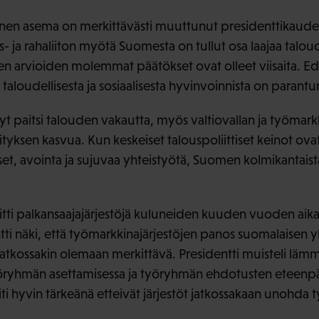
nen asema on merkittävästi muuttunut presidenttikaude
 ja rahaliiton myötä Suomesta on tullut osa laajaa taloudel
teen arvioiden molemmat päätökset ovat olleet viisaita. 
 taloudellisesta ja sosiaalisesta hyvinvoinnista on parantu
 paitsi talouden vakautta, myös valtiovallan ja työmar
yksen kasvua. Kun keskeiset talouspoliittiset keinot ovat 
, avointa ja sujuvaa yhteistyötä, Suomen kolmikantaist
kiitti palkansaajajärjestöjä kuluneiden kuuden vuoden aik
ntti näki, että työmarkkinajärjestöjen panos suomalaisen 
jatkossakin olemaan merkittävä. Presidentti muisteli lämm
yöryhmän asettamisessa ja työryhmän ehdotusten eteenpä
piti hyvin tärkeänä etteivät järjestöt jatkossakaan unohda 