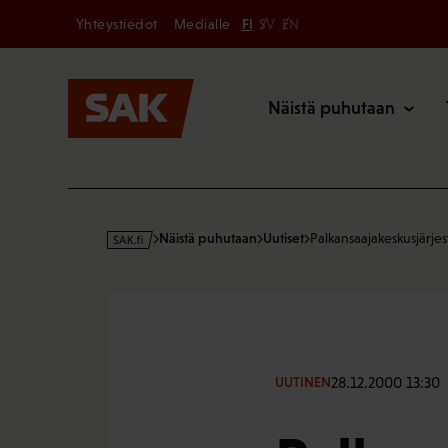
Secondary
Hyppää
Yhteystiedot
Medialle
FI
SV
EN
sisältöön
Päävalikk
Näistä puhutaan
s
Näistä puhutaan
Uutiset
Palkansaajakeskusjärjest
a
k
·
f
i
28.12.2000 13:30
UUTINEN