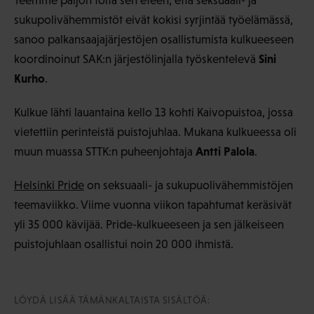
Teemme paljon töitä sen eteen, että seksuaali- ja
sukupolivähemmistöt eivät kokisi syrjintää työelämässä,
sanoo palkansaajajärjestöjen osallistumista kulkueeseen
Sini
koordinoinut SAK:n järjestölinjalla työskentelevä
Kurho
.
Kulkue lähti lauantaina kello 13 kohti Kaivopuistoa, jossa
vietettiin perinteistä puistojuhlaa. Mukana kulkueessa oli
Antti Palola
muun muassa STTK:n puheenjohtaja
.
Helsinki Pride
on seksuaali- ja sukupuolivähemmistöjen
teemaviikko. Viime vuonna viikon tapahtumat keräsivät
yli 35 000 kävijää. Pride-kulkueeseen ja sen jälkeiseen
puistojuhlaan osallistui noin 20 000 ihmistä.
LÖYDÄ LISÄÄ TÄMÄNKALTAISTA SISÄLTÖÄ: