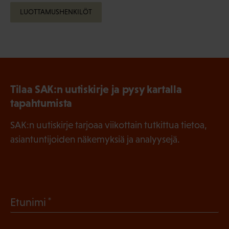
LUOTTAMUSHENKILÖT
Tilaa SAK:n uutiskirje ja pysy kartalla
tapahtumista
SAK:n uutiskirje tarjoaa viikottain tutkittua tietoa,
asiantuntijoiden näkemyksiä ja analyysejä.
(
Etunimi
P