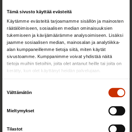
AY-LIIKE SUOMESSA JA MAAILMALLA
Tämä sivusto käyttää evästeitä
Käytämme evästeitä tarjoamamme sisällön ja mainosten
räätälöimiseen, sosiaalisen median ominaisuuksien
tukemiseen ja kävijämäärämme analysoimiseen. Lisäksi
jaamme sosiaalisen median, mainosalan ja analytiikka-
alan kumppaneillemme tietoja siitä, miten käytät
sivustoamme. Kumppanimme voivat yhdistää näitä
tietoja muihin tietoihin, joita olet antanut heille tai joita on
kerätty, kun olet käyttänyt heidän palvelujaan.
25.6.2026 10:35
Suostumuksen
Työelämän ammattilaiset: Panemme olutta,
Välttämätön
valinta
jonka takana voimme ylpeänä seisoa
Mieltymykset
AY-LIIKE SUOMESSA JA MAAILMALLA
Tilastot