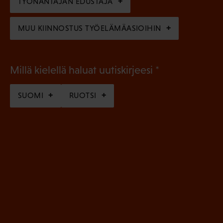
n
TYÖNANTAJAN EDUSTAJA
)
MUU KIINNOSTUS TYÖELÄMÄASIOIHIN
(
Millä kielellä haluat uutiskirjeesi
P
SUOMI
RUOTSI
a
k
o
l
l
i
n
e