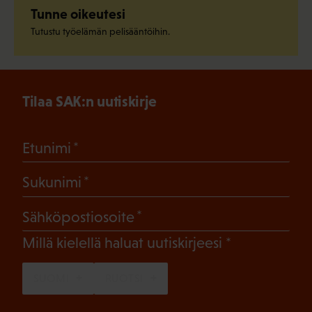
Tunne oikeutesi
Tutustu työelämän pelisääntöihin.
Tilaa SAK:n uutiskirje
(Pakollinen)
Etunimi
(Pakollinen)
Sukunimi
(Pakollinen)
Sähköpostiosoite
(Pakollinen)
Millä kielellä haluat uutiskirjeesi
SUOMI
RUOTSI