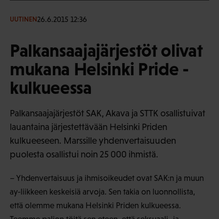
26.6.2015 12:36
UUTINEN
Palkansaajajärjestöt olivat
mukana Helsinki Pride -
kulkueessa
Palkansaajajärjestöt SAK, Akava ja STTK osallistuivat
lauantaina järjestettävään Helsinki Priden
kulkueeseen. Marssille yhdenvertaisuuden
puolesta osallistui noin 25 000 ihmistä.
– Yhdenvertaisuus ja ihmisoikeudet ovat SAK:n ja muun
ay-liikkeen keskeisiä arvoja. Sen takia on luonnollista,
että olemme mukana Helsinki Priden kulkueessa.