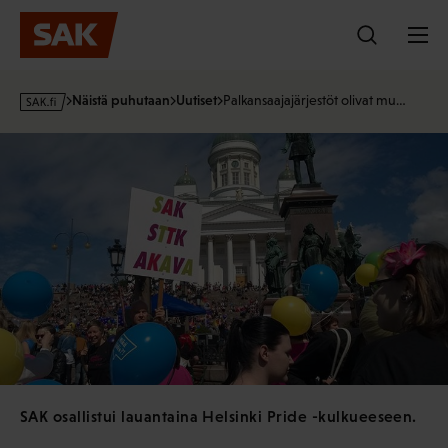
Hyppää
sisältöön
s
Näistä puhutaan
Uutiset
Palkansaajajärjestöt olivat mu…
a
k
·
f
i
SAK osallistui lauantaina Helsinki Pride -kulkueeseen.