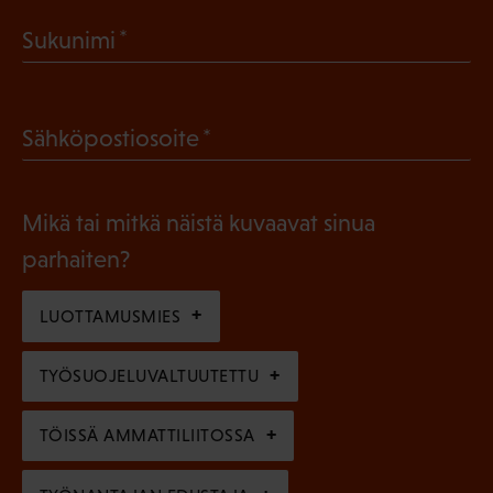
a
(
Sukunimi
k
P
o
a
l
(
Sähköpostiosoite
k
l
P
o
i
a
l
Mikä tai mitkä näistä kuvaavat sinua
n
k
l
parhaiten?
e
o
i
n
l
LUOTTAMUSMIES
n
)
l
e
TYÖSUOJELUVALTUUTETTU
i
n
n
)
TÖISSÄ AMMATTILIITOSSA
e