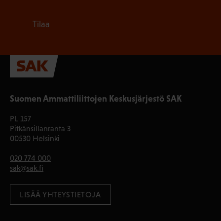
Tilaa
Suomen Ammattiliittojen Keskusjärjestö SAK
PL 157
Pitkänsillanranta 3
00530 Helsinki
020 774 000
sak@sak.fi
LISÄÄ YHTEYSTIETOJA