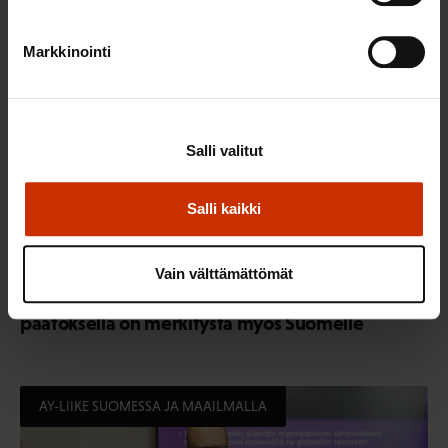
Markkinointi
Salli valitut
Salli kaikki
23.5.2026 7:40
Kansainvälinen tuomioistuin vahvisti lakko-
Vain välttämättömät
oikeuden aseman osana ILO:n yleissopimusta –
päätöksellä on merkitystä myös Suomelle
AY-LIIKE SUOMESSA JA MAAILMALLA