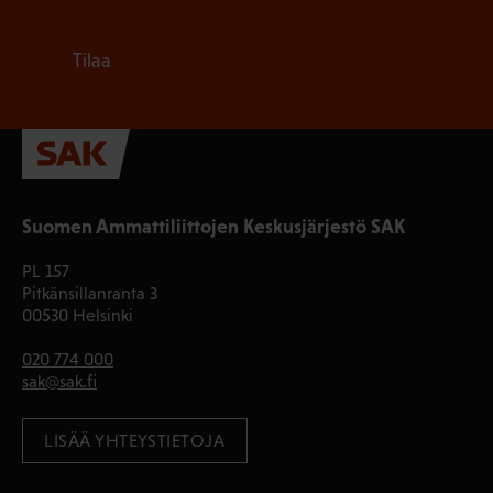
Tilaa
Suomen Ammattiliittojen Keskusjärjestö SAK
PL 157
Pitkänsillanranta 3
00530 Helsinki
020 774 000
sak@sak.fi
LISÄÄ YHTEYSTIETOJA