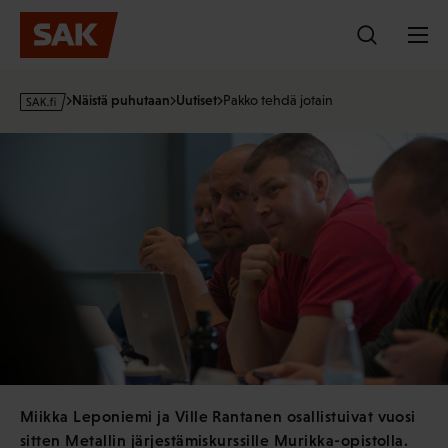
Hyppää
sisältöön
s
Näistä puhutaan
Uutiset
Pakko tehdä jotain
a
k
·
f
i
Miikka Leponiemi ja Ville Rantanen osallistuivat vuosi
sitten Metallin järjestämiskurssille Murikka-opistolla.