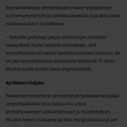
Ihannetilanteessa ammattiosasto tukee työpaikkojen
luottamushenkilöitä ja luottamushenkilöt ovat aktiivisesti
mukana osaston toiminnassa.
– Nykyään puhutaan paljon verkostojen luomisen
tärkeydestä, mutta helposti unohdetaan, että
ammattiosasto on valmis luottamusmiesten verkosto. Se
on yksi ammattiosaston keskeisistä tehtävistä. Ei tähän
tarvitse luoda mitään uusia organisaatioita.
Ay-liikkeen kivijalka
Paikallinen toiminta on ammattiyhdistysliikkeen kivijalka.
Järjestöpäällikkö Vesa Aallosvirta uskoo
ammattiosastojen aktivoitumiseen ja muutoskykyyn.
Muuten hänen mukaansa ay-liike marginalisoituu ja sen