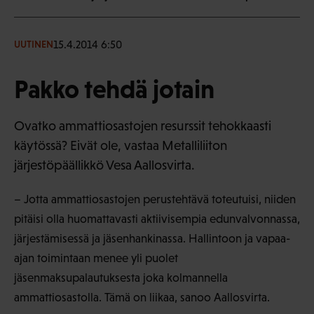
15.4.2014 6:50
UUTINEN
Pakko tehdä jotain
Ovatko ammattiosastojen resurssit tehokkaasti
käytössä? Eivät ole, vastaa Metalliliiton
järjestöpäällikkö Vesa Aallosvirta.
– Jotta ammattiosastojen perustehtävä toteutuisi, niiden
pitäisi olla huomattavasti aktiivisempia edunvalvonnassa,
järjestämisessä ja jäsenhankinassa. Hallintoon ja vapaa-
ajan toimintaan menee yli puolet
jäsenmaksupalautuksesta joka kolmannella
ammattiosastolla. Tämä on liikaa, sanoo Aallosvirta.