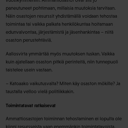
vuosikymmeniin. Ammattiosastot ovat siis jo
paneutuneet pohtimaan, millaisia muutoksia tarvitaan.
Näin osastojen resurssit yhdistämällä voidaan tehostaa
toimintaa tai vaikka palkata henkilökuntaa hoitamaan
edunvalvontaa, järjestämistä ja jäsenhankintaa – niitä
osaston perustehtäviä.
Aallosvirta ymmärtää myös muutoksen tuskan. Vaikka
kuin ajatellaan osaston pitkiä perinteitä, niin tunnepuoli
taistelee usein vastaan.
– Katoaako vaikutusvalta? Miten käy osaston mökille? Ja
taustalla velloo vielä politiikkakin.
Toimintatavat ratkaisevat
Ammattiosastojen toiminnan tehostaminen ei lopulta ole
kiinni resursseista vaan enemmänkin toimintatavoista.