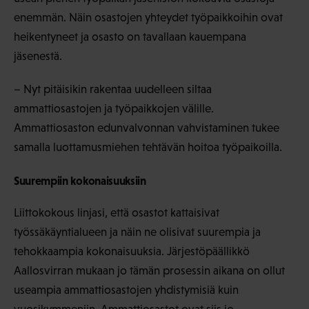
enemmän. Näin osastojen yhteydet työpaikkoihin ovat
heikentyneet ja osasto on tavallaan kauempana
jäsenestä.
– Nyt pitäisikin rakentaa uudelleen siltaa
ammattiosastojen ja työpaikkojen välille.
Ammattiosaston edunvalvonnan vahvistaminen tukee
samalla luottamusmiehen tehtävän hoitoa työpaikoilla.
Suurempiin kokonaisuuksiin
Liittokokous linjasi, että osastot kattaisivat
työssäkäyntialueen ja näin ne olisivat suurempia ja
tehokkaampia kokonaisuuksia. Järjestöpäällikkö
Aallosvirran mukaan jo tämän prosessin aikana on ollut
useampia ammattiosastojen yhdistymisiä kuin