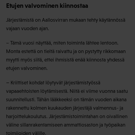
Etujen valvominen kiinnostaa
Järjestämistä on Aallosvirran mukaan tehty käytännössä
vajaan vuoden ajan.
– Tämä vuosi näyttää, miten toiminta lähtee lentoon.
Monta estettä on tieltä raivattu ja on pystytty rikkomaan
myytti myös siitä, ettei ihmisistä enää kiinnosta yhdessä
etujen valvominen.
–
Kriittiset kohdat löytyvät järjestämistyössä
vapaaehtoisten löytämisestä. Niitä ei viime vuonna saatu
suunnitellusti. Tähän lääkkeeksi on tämän vuoden aikana
rakennettu kolmen kuukauden järjestäjä valmennus- ja
harjoittelukoulutus. Järjestämistoimintahan on oivallinen
väline sillanrakentamiseen ammattiosaston ja työpaikan
toimijoiden välille.