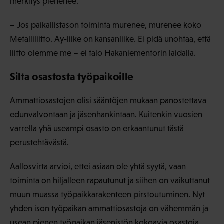
merkitys pienenee.
– Jos paikallistason toiminta murenee, murenee koko
Metalliliitto. Ay-liike on kansanliike. Ei pidä unohtaa, että
liitto olemme me – ei talo Hakaniementorin laidalla.
Silta osastosta työpaikoille
Ammattiosastojen olisi sääntöjen mukaan panostettava
edunvalvontaan ja jäsenhankintaan. Kuitenkin vuosien
varrella yhä useampi osasto on erkaantunut tästä
perustehtävästä.
Aallosvirta arvioi, ettei asiaan ole yhtä syytä, vaan
toiminta on hiljalleen rapautunut ja siihen on vaikuttanut
muun muassa työpaikkarakenteen pirstoutuminen. Nyt
yhden ison työpaikan ammattiosastoja on vähemmän ja
usean pienen työpaikan jäsenistön kokoavia osastoja