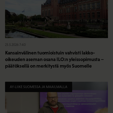
23.5.2026 7:40
Kansainvälinen tuomioistuin vahvisti lakko-
oikeuden aseman osana ILO:n yleissopimusta –
päätöksellä on merkitystä myös Suomelle
AY-LIIKE SUOMESSA JA MAAILMALLA