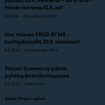
päivään 20.9. mennessä – Early bird -
hinnat voimassa 31.8. asti
Muusikkojen liitto
7.8.2026
Hae mukaan PROD BY ME -
tuottajakurssille 10.8. mennessä!
Muusikkojen liitto
6.8.2026
Pohjois-Suomen ay-päivät
pyhäinpäiväviikonloppuna
Sähköliitto
6.8.2026
Kaikki liittojen uutiset