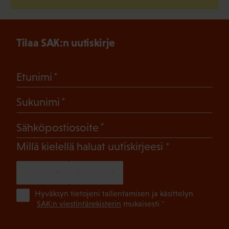
Tilaa SAK:n uutiskirje
(Pakollinen)
Etunimi
(Pakollinen)
Sukunimi
(Pakollinen)
Sähköpostiosoite
(Pakollinen)
Millä kielellä haluat uutiskirjeesi
SUOMI
RUOTSI
(Pa
Hyväksyn tietojeni tallentamisen ja käsittelyn
SAK:n viestintärekisterin
mukaisesti *