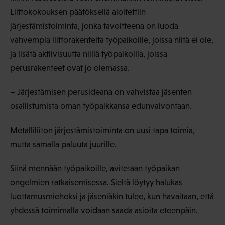
Liittokokouksen päätöksellä aloitettiin
järjestämistoiminta, jonka tavoitteena on luoda
vahvempia liittorakenteita työpaikoille, joissa niitä ei ole,
ja lisätä aktiivisuutta niillä työpaikoilla, joissa
perusrakenteet ovat jo olemassa.
– Järjestämisen perusideana on vahvistaa jäsenten
osallistumista oman työpaikkansa edunvalvontaan.
Metalliliiton järjestämistoiminta on uusi tapa toimia,
mutta samalla paluuta juurille.
Siinä mennään työpaikoille, avitetaan työpaikan
ongelmien ratkaisemisessa. Sieltä löytyy halukas
luottamusmieheksi ja jäseniäkin tulee, kun havaitaan, että
yhdessä toimimalla voidaan saada asioita eteenpäin.