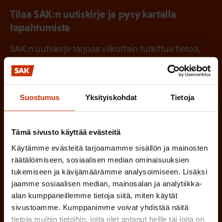
Tilaa SAK:n uutiskirje ja pysy kartalla
tapahtumista
SAK:n uutiskirje tarjoaa viikottain tutkittua tietoa,
asiantuntijoiden näkemyksiä ja analyysejä.
Suostumus
Yksityiskohdat
Tietoja
(
Etunimi
Tämä sivusto käyttää evästeitä
P
Käytämme evästeitä tarjoamamme sisällön ja mainosten
a
räätälöimiseen, sosiaalisen median ominaisuuksien
(
Sukunimi
k
tukemiseen ja kävijämäärämme analysoimiseen. Lisäksi
P
jaamme sosiaalisen median, mainosalan ja analytiikka-
o
alan kumppaneillemme tietoja siitä, miten käytät
a
l
sivustoamme. Kumppanimme voivat yhdistää näitä
(
Sähköpostiosoite
k
l
tietoja muihin tietoihin, joita olet antanut heille tai joita on