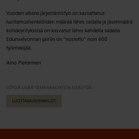
Vuoden aikana järjestämistyö on kasvattanut
luottamushenkilöiden määrää lähes sadalla ja jäsenmäärä
kohdeyrityksissä on kasvanut lähes kahdella sadalla.
Edunvalvonnan piiriin on ”nostettu” noin 600
työntekijää.
Aino Pietarinen
LÖYDÄ LISÄÄ TÄMÄNKALTAISTA SISÄLTÖÄ:
LUOTTAMUSHENKILÖT