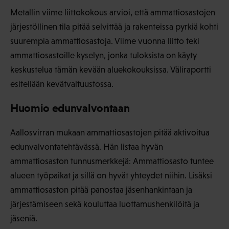
Metallin viime liittokokous arvioi, että ammattiosastojen
järjestöllinen tila pitää selvittää ja rakenteissa pyrkiä kohti
suurempia ammattiosastoja. Viime vuonna liitto teki
ammattiosastoille kyselyn, jonka tuloksista on käyty
keskustelua tämän kevään aluekokouksissa. Väliraportti
esitellään kevätvaltuustossa.
Huomio edunvalvontaan
Aallosvirran mukaan ammattiosastojen pitää aktivoitua
edunvalvontatehtävässä. Hän listaa hyvän
ammattiosaston tunnusmerkkejä: Ammattiosasto tuntee
alueen työpaikat ja sillä on hyvät yhteydet niihin. Lisäksi
ammattiosaston pitää panostaa jäsenhankintaan ja
järjestämiseen sekä kouluttaa luottamushenkilöitä ja
jäseniä.