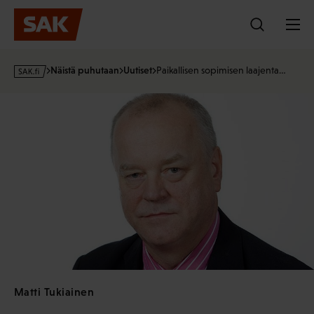
Hyppää
sisältöön
s
Näistä puhutaan
Uutiset
Paikallisen sopimisen laajenta…
a
k
·
f
i
Matti Tukiainen