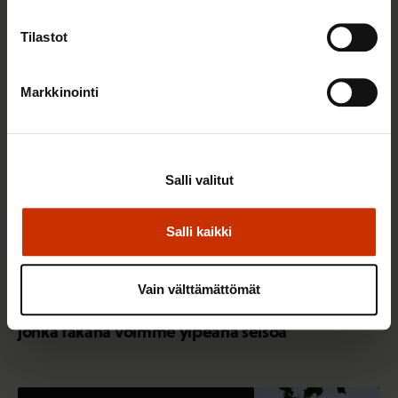
Tilastot
AY-LIIKE SUOMESSA JA MAAILMALLA
Markkinointi
Salli valitut
Salli kaikki
25.6.2026 10:35
Vain välttämättömät
Työelämän ammattilaiset: Panemme olutta,
jonka takana voimme ylpeänä seisoa