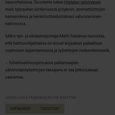
neuvotteluissa. Tavoitetta tukee
Hietalan selvityksen
malli työrauhan siirtämisestä yrityksiin, ammattiliittojen
kanneoikeus ja henkilöstöedustuksen vahvistaminen
hallinnossa.
SAK:n työ- ja elinkeinojohtaja Matti Tukiainen korostaa,
että hallitusohjelmassa on kovat kirjaukset paikallisen
sopimisen laajentamisesta ja työehtojen heikentämisestä.
– Työehtoehtosopimuksia palkansaajien
vähimmäistyöehtojen takaajana ei saa jatkossakaan
vaarantaa.
LÖYDÄ LISÄÄ TÄMÄNKALTAISTA SISÄLTÖÄ:
SOPIMUKSET
TIEDOTTEET