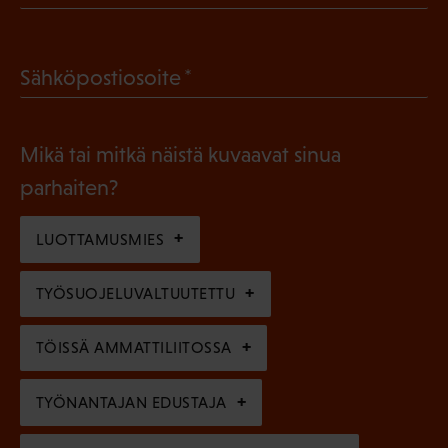
P
o
a
l
(
Sähköpostiosoite
k
l
P
o
i
a
l
Mikä tai mitkä näistä kuvaavat sinua
n
k
l
parhaiten?
e
o
i
n
l
LUOTTAMUSMIES
n
)
l
e
TYÖSUOJELUVALTUUTETTU
i
n
n
)
TÖISSÄ AMMATTILIITOSSA
e
n
TYÖNANTAJAN EDUSTAJA
)