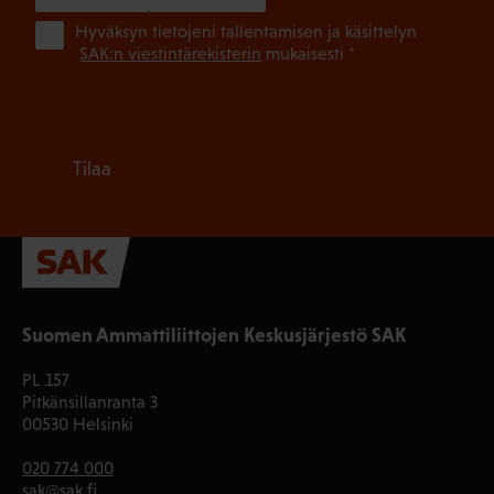
(Pa
Hyväksyn tietojeni tallentamisen ja käsittelyn
SAK:n viestintärekisterin
mukaisesti *
Tilaa
Suomen Ammattiliittojen Keskusjärjestö SAK
PL 157
Pitkänsillanranta 3
00530 Helsinki
020 774 000
sak@sak.fi