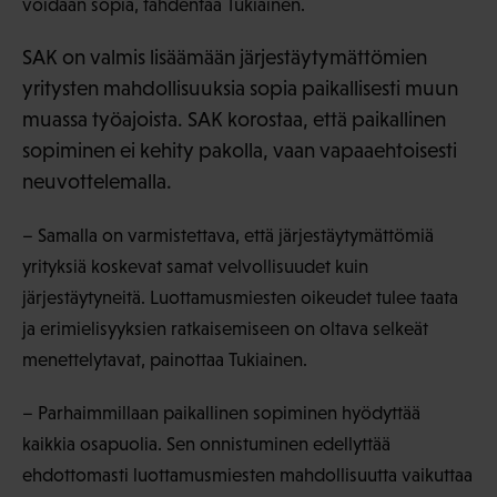
voidaan sopia, tähdentää Tukiainen.
SAK on valmis lisäämään järjestäytymättömien
yritysten mahdollisuuksia sopia paikallisesti muun
muassa työajoista. SAK korostaa, että paikallinen
sopiminen ei kehity pakolla, vaan vapaaehtoisesti
neuvottelemalla.
– Samalla on varmistettava, että järjestäytymättömiä
yrityksiä koskevat samat velvollisuudet kuin
järjestäytyneitä. Luottamusmiesten oikeudet tulee taata
ja erimielisyyksien ratkaisemiseen on oltava selkeät
menettelytavat, painottaa Tukiainen.
– Parhaimmillaan paikallinen sopiminen hyödyttää
kaikkia osapuolia. Sen onnistuminen edellyttää
ehdottomasti luottamusmiesten mahdollisuutta vaikuttaa