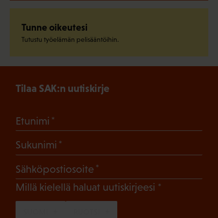
Tunne oikeutesi
Tutustu työelämän pelisääntöihin.
Tilaa SAK:n uutiskirje
(Pakollinen)
Etunimi
(Pakollinen)
Sukunimi
(Pakollinen)
Sähköpostiosoite
(Pakollinen)
Millä kielellä haluat uutiskirjeesi
SUOMI
RUOTSI