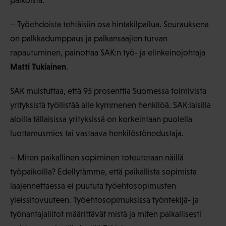
palkoista.
– Työehdoista tehtäisiin osa hintakilpailua. Seurauksena
on palkkadumppaus ja palkansaajien turvan
rapautuminen, painottaa SAK:n työ- ja elinkeinojohtaja
Matti Tukiainen
.
SAK muistuttaa, että 95 prosenttia Suomessa toimivista
yrityksistä työllistää alle kymmenen henkilöä. SAK:laisilla
aloilla tällaisissa yrityksissä on korkeintaan puolella
luottamusmies tai vastaava henkilöstönedustaja.
– Miten paikallinen sopiminen toteutetaan näillä
työpaikoilla? Edellytämme, että paikallista sopimista
laajennettaessa ei puututa työehtosopimusten
yleissitovuuteen. Työehtosopimuksissa työntekijä- ja
työnantajaliitot määrittävät mistä ja miten paikallisesti