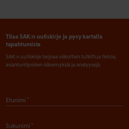
Tilaa SAK:n uutiskirje ja pysy kartalla
tapahtumista
SAK:n uutiskirje tarjoaa viikottain tutkittua tietoa,
asiantuntijoiden näkemyksiä ja analyysejä.
(
Etunimi
P
a
(
Sukunimi
k