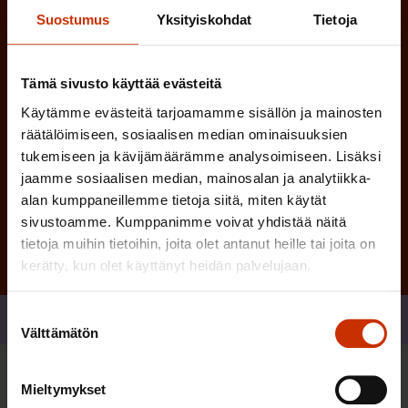
)
e
Suostumus
Yksityiskohdat
Tietoja
n
)
Tämä sivusto käyttää evästeitä
Käytämme evästeitä tarjoamamme sisällön ja mainosten
räätälöimiseen, sosiaalisen median ominaisuuksien
tukemiseen ja kävijämäärämme analysoimiseen. Lisäksi
jaamme sosiaalisen median, mainosalan ja analytiikka-
Tilaa
alan kumppaneillemme tietoja siitä, miten käytät
sivustoamme. Kumppanimme voivat yhdistää näitä
tietoja muihin tietoihin, joita olet antanut heille tai joita on
kerätty, kun olet käyttänyt heidän palvelujaan.
Suostumuksen
Jaa
Välttämätön
valinta
Sinua saattaa myös kiinnostaa
Mieltymykset