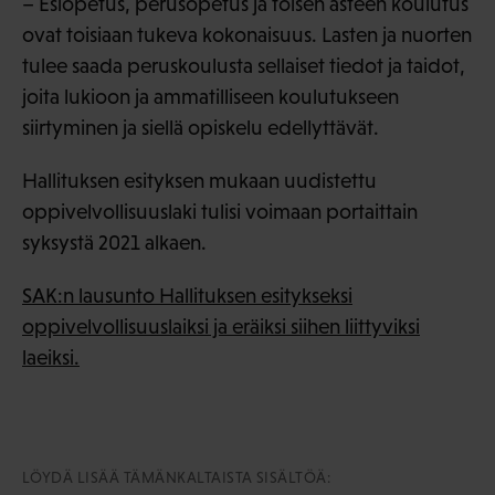
– Esiopetus, perusopetus ja toisen asteen koulutus
ovat toisiaan tukeva kokonaisuus. Lasten ja nuorten
tulee saada peruskoulusta sellaiset tiedot ja taidot,
joita lukioon ja ammatilliseen koulutukseen
siirtyminen ja siellä opiskelu edellyttävät.
Hallituksen esityksen mukaan uudistettu
oppivelvollisuuslaki tulisi voimaan portaittain
syksystä 2021 alkaen.
SAK:n lausunto Hallituksen esitykseksi
oppivelvollisuuslaiksi ja eräiksi siihen liittyviksi
laeiksi.
LÖYDÄ LISÄÄ TÄMÄNKALTAISTA SISÄLTÖÄ: