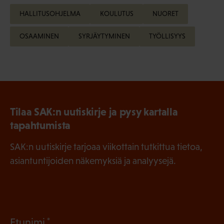
HALLITUSOHJELMA
KOULUTUS
NUORET
OSAAMINEN
SYRJÄYTYMINEN
TYÖLLISYYS
Tilaa SAK:n uutiskirje ja pysy kartalla
tapahtumista
SAK:n uutiskirje tarjoaa viikottain tutkittua tietoa,
asiantuntijoiden näkemyksiä ja analyysejä.
(
Etunimi