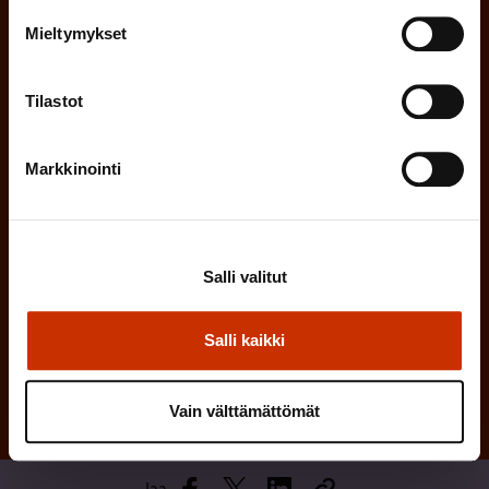
n
l
Mieltymykset
e
l
i
n
n
Tilastot
)
e
n
Markkinointi
)
Salli valitut
Tilaa
Salli kaikki
Vain välttämättömät
Jaa