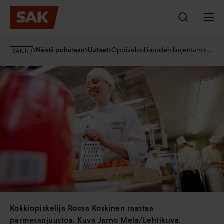
Hyppää
sisältöön
s
Näistä puhutaan
Uutiset
Oppivelvollisuuden laajentamis…
a
k
·
f
i
Kokkiopiskelija Roosa Koskinen raastaa
parmesanjuustoa. Kuva Jarno Mela/Lehtikuva.