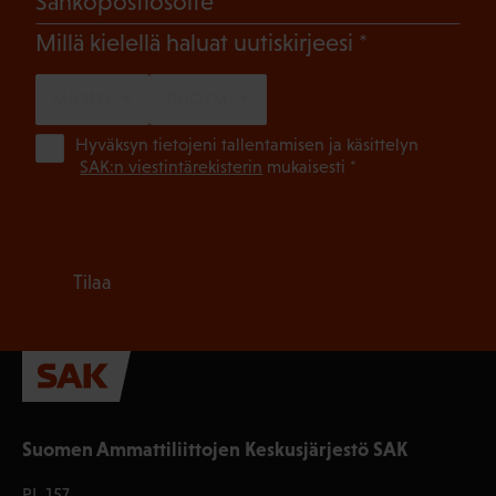
Sähköpostiosoite
(Pakollinen)
Millä kielellä haluat uutiskirjeesi
SUOMI
RUOTSI
(Pa
Hyväksyn tietojeni tallentamisen ja käsittelyn
SAK:n viestintärekisterin
mukaisesti *
Tilaa
Suomen Ammattiliittojen Keskusjärjestö SAK
PL 157