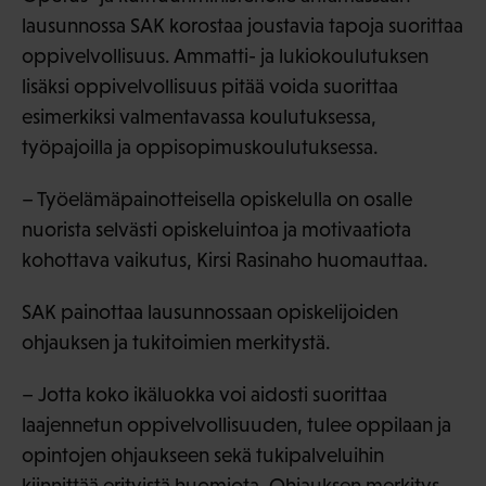
lausunnossa SAK korostaa joustavia tapoja suorittaa
oppivelvollisuus. Ammatti- ja lukiokoulutuksen
lisäksi oppivelvollisuus pitää voida suorittaa
esimerkiksi valmentavassa koulutuksessa,
työpajoilla ja oppisopimuskoulutuksessa.
– Työelämäpainotteisella opiskelulla on osalle
nuorista selvästi opiskeluintoa ja motivaatiota
kohottava vaikutus, Kirsi Rasinaho huomauttaa.
SAK painottaa lausunnossaan opiskelijoiden
ohjauksen ja tukitoimien merkitystä.
– Jotta koko ikäluokka voi aidosti suorittaa
laajennetun oppivelvollisuuden, tulee oppilaan ja
opintojen ohjaukseen sekä tukipalveluihin
kiinnittää erityistä huomiota. Ohjauksen merkitys