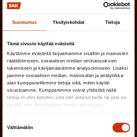
e
n
TYÖNANTAJAN EDUSTAJA
Suostumus
Yksityiskohdat
Tietoja
)
MUU KIINNOSTUS TYÖELÄMÄASIOIHIN
Tämä sivusto käyttää evästeitä
Käytämme evästeitä tarjoamamme sisällön ja mainosten
(
Millä kielellä haluat uutiskirjeesi
räätälöimiseen, sosiaalisen median ominaisuuksien
P
tukemiseen ja kävijämäärämme analysoimiseen. Lisäksi
SUOMI
RUOTSI
jaamme sosiaalisen median, mainosalan ja analytiikka-
a
alan kumppaneillemme tietoja siitä, miten käytät
k
sivustoamme. Kumppanimme voivat yhdistää näitä
o
tietoja muihin tietoihin, joita olet antanut heille tai joita on
(
Hyväksyn tietojeni tallentamisen ja käsittelyn
kerätty, kun olet käyttänyt heidän palvelujaan.
P
l
SAK:n viestintärekisterin
mukaisesti *
a
l
Suostumuksen
k
i
Välttämätön
valinta
o