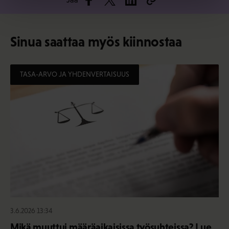
Sinua saattaa myös kiinnostaa
TASA-ARVO JA YHDENVERTAISUUS
3.6.2026 13:34
Mikä muuttui määräaikaisissa työsuhteissa? Lue