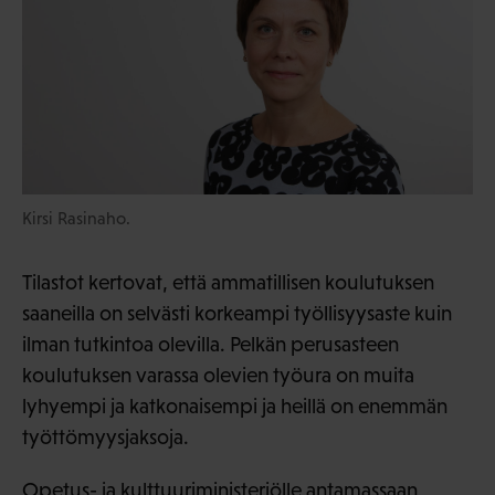
Kirsi Rasinaho.
Tilastot kertovat, että ammatillisen koulutuksen
saaneilla on selvästi korkeampi työllisyysaste kuin
ilman tutkintoa olevilla. Pelkän perusasteen
koulutuksen varassa olevien työura on muita
lyhyempi ja katkonaisempi ja heillä on enemmän
työttömyysjaksoja.
Opetus- ja kulttuuriministeriölle antamassaan