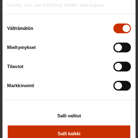
kerätty, kun olet käyttänyt heidän palvelujaan.
Suostumuksen
Välttämätön
valinta
Mieltymykset
3.6.2026 13:34
Tilastot
Mikä muuttui määräaikaisissa työsuhteissa? Lue
juristin vastaukset!
Markkinointi
TASA-ARVO JA YHDENVERTAISUUS
Salli valitut
Salli kaikki