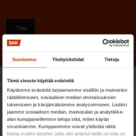
Tilaa
Suostumus
Yksityiskohdat
Tietoja
Jaa
Tämä sivusto käyttää evästeitä
Käytämme evästeitä tarjoamamme sisällön ja mainosten
Sinua saattaa myös kiinnostaa
räätälöimiseen, sosiaalisen median ominaisuuksien
tukemiseen ja kävijämäärämme analysoimiseen. Lisäksi
jaamme sosiaalisen median, mainosalan ja analytiikka-
TASA-ARVO JA YHDENVERTAISUUS
alan kumppaneillemme tietoja siitä, miten käytät
sivustoamme. Kumppanimme voivat yhdistää näitä
tietoja muihin tietoihin, joita olet antanut heille tai joita on