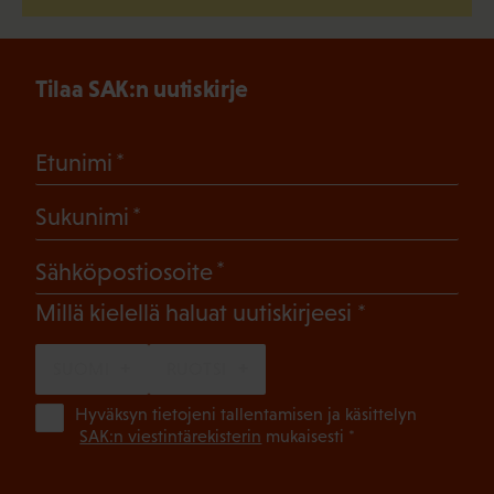
Tilaa SAK:n uutiskirje
(Pakollinen)
Etunimi
(Pakollinen)
Sukunimi
(Pakollinen)
Sähköpostiosoite
(Pakollinen)
Millä kielellä haluat uutiskirjeesi
SUOMI
RUOTSI
(Pa
Hyväksyn tietojeni tallentamisen ja käsittelyn
SAK:n viestintärekisterin
mukaisesti *