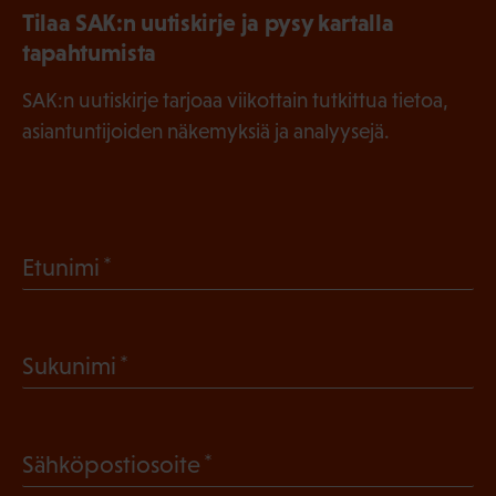
Tilaa SAK:n uutiskirje ja pysy kartalla
tapahtumista
SAK:n uutiskirje tarjoaa viikottain tutkittua tietoa,
asiantuntijoiden näkemyksiä ja analyysejä.
(
Etunimi
P
a
(
Sukunimi
k
P
o
a
l
(
Sähköpostiosoite
k
l