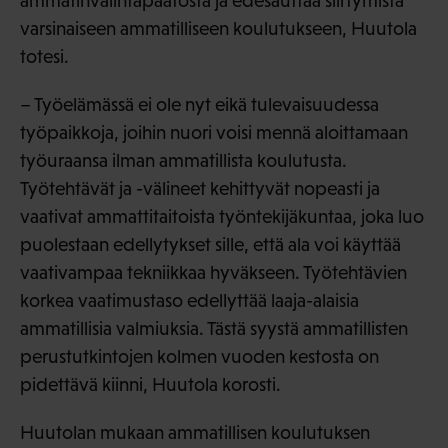
ammatinvalintapäätöstä ja edesauttaa siirtymistä
varsinaiseen ammatilliseen koulutukseen, Huutola
totesi.
– Työelämässä ei ole nyt eikä tulevaisuudessa
työpaikkoja, joihin nuori voisi mennä aloittamaan
työuraansa ilman ammatillista koulutusta.
Työtehtävät ja -välineet kehittyvät nopeasti ja
vaativat ammattitaitoista työntekijäkuntaa, joka luo
puolestaan edellytykset sille, että ala voi käyttää
vaativampaa tekniikkaa hyväkseen. Työtehtävien
korkea vaatimustaso edellyttää laaja-alaisia
ammatillisia valmiuksia. Tästä syystä ammatillisten
perustutkintojen kolmen vuoden kestosta on
pidettävä kiinni, Huutola korosti.
Huutolan mukaan ammatillisen koulutuksen