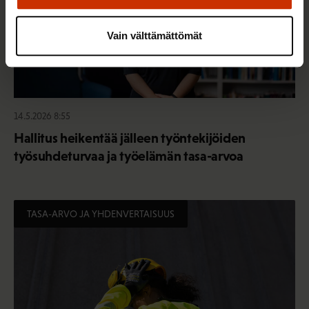
Vain välttämättömät
14.5.2026 8:55
Hallitus heikentää jälleen työntekijöiden
työsuhdeturvaa ja työelämän tasa-arvoa
TASA-ARVO JA YHDENVERTAISUUS