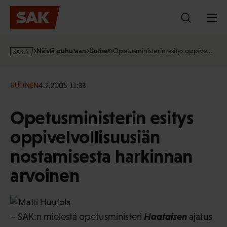
Hyppää
sisältöön
s
Näistä puhutaan
Uutiset
Opetusministerin esitys oppive…
a
k
·
4.2.2005 11:33
UUTINEN
f
i
Opetusministerin esitys
oppivelvollisuusiän
nostamisesta harkinnan
arvoinen
Haataisen
– SAK:n mielestä opetusministeri
ajatus