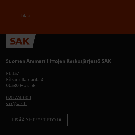
Tilaa
Suomen Ammattiliittojen Keskusjärjestö SAK
PL 157
Pitkänsillanranta 3
00530 Helsinki
020 774 000
sak@sak.fi
LISÄÄ YHTEYSTIETOJA