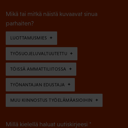
P
o
i
a
l
Mikä tai mitkä näistä kuvaavat sinua
n
k
l
parhaiten?
e
o
i
n
l
LUOTTAMUSMIES
n
)
l
e
TYÖSUOJELUVALTUUTETTU
i
n
n
)
TÖISSÄ AMMATTILIITOSSA
e
n
TYÖNANTAJAN EDUSTAJA
)
MUU KIINNOSTUS TYÖELÄMÄASIOIHIN
(
Millä kielellä haluat uutiskirjeesi