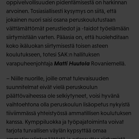
oppivelvollisuuden pidentämisestä on harkinnan
arvoinen. Tosiasiallisesti kysymys on siitä, että
jokainen nuori saisi osana peruskoulutustaan
välttämättömät perustiedot ja -taidot työelämään
siirtymistään varten. Pääasia on, että huolehditaan
koko ikäluokan siirtymisestä toisen asteen
koulutukseen, totesi SAK:n hallituksen
Matti Huutola
varapuheenjohtaja
Rovaniemellä.
– Niille nuorille, joille omat tulevaisuuden
suunnitelmat eivät vielä peruskoulun
päättövaiheessa ole selkiytyneet, voisi hyvänä
vaihtoehtona olla peruskoulun lisäopetus nykyistä
tiiviimmässä yhteistyössä ammatillisen koulutuksen
kanssa. Kymppiluokka ja työpajatoiminta voivat
tarjota turvallisen väylän kypsyttää omaa