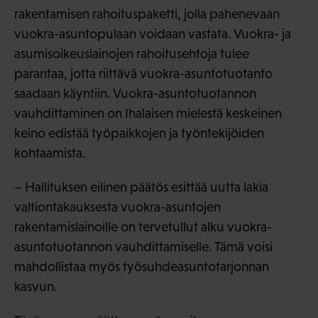
rakentamisen rahoituspaketti, jolla pahenevaan
vuokra-asuntopulaan voidaan vastata. Vuokra- ja
asumisoikeuslainojen rahoitusehtoja tulee
parantaa, jotta riittävä vuokra-asuntotuotanto
saadaan käyntiin. Vuokra-asuntotuotannon
vauhdittaminen on Ihalaisen mielestä keskeinen
keino edistää työpaikkojen ja työntekijöiden
kohtaamista.
– Hallituksen eilinen päätös esittää uutta lakia
valtiontakauksesta vuokra-asuntojen
rakentamislainoille on tervetullut alku vuokra-
asuntotuotannon vauhdittamiselle. Tämä voisi
mahdollistaa myös työsuhdeasuntotarjonnan
kasvun.