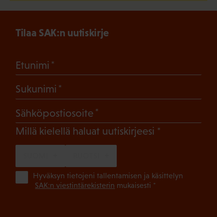
Tilaa SAK:n uutiskirje
(Pakollinen)
Etunimi
(Pakollinen)
Sukunimi
(Pakollinen)
Sähköpostiosoite
(Pakollinen)
Millä kielellä haluat uutiskirjeesi
SUOMI
RUOTSI
(Pa
Hyväksyn tietojeni tallentamisen ja käsittelyn
SAK:n viestintärekisterin
mukaisesti *