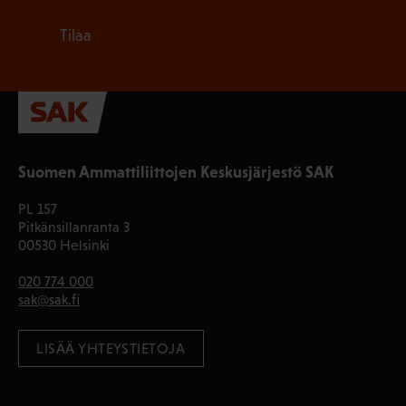
Tilaa
Suomen Ammattiliittojen Keskusjärjestö SAK
PL 157
Pitkänsillanranta 3
00530 Helsinki
020 774 000
sak@sak.fi
LISÄÄ YHTEYSTIETOJA