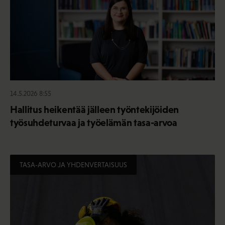
14.5.2026 8:55
Hallitus heikentää jälleen työntekijöiden
työsuhdeturvaa ja työelämän tasa-arvoa
TASA-ARVO JA YHDENVERTAISUUS