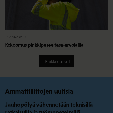
13.2.2026 6:30
Kokoomus pinkkipesee tasa-arvolailla
Kaikki uutiset
Ammattiliittojen uutisia
Jauhopölyä vähennetään teknisillä
ratkaisuilla ja työmenetelmillä