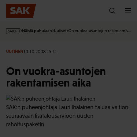
Hyppää
sisältöön
s
Näistä puhutaan
Uutiset
On vuokra-asuntojen rakentamis…
a
k
·
10.10.2008 15:11
UUTINEN
f
i
On vuokra-asuntojen
rakentamisen aika
SAK:n puheenjohtaja Lauri Ihalainen haluaa valtion
seuraavaan lisätalousarvioon uuden
rahoituspaketin