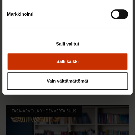
Markkinointi
Salli valitut
Salli kaikki
3.6.2026 13:34
Mikä muuttui määräaikaisissa työsuhteissa? Lue
Vain välttämättömät
juristin vastaukset!
TASA-ARVO JA YHDENVERTAISUUS