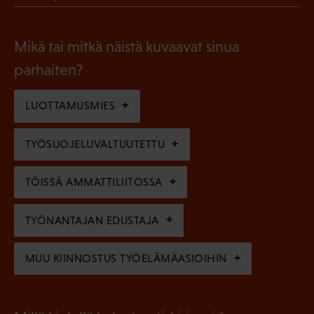
l
P
o
i
a
l
Mikä tai mitkä näistä kuvaavat sinua
n
k
l
parhaiten?
e
o
i
n
l
LUOTTAMUSMIES
n
)
l
e
TYÖSUOJELUVALTUUTETTU
i
n
n
)
TÖISSÄ AMMATTILIITOSSA
e
n
TYÖNANTAJAN EDUSTAJA
)
MUU KIINNOSTUS TYÖELÄMÄASIOIHIN