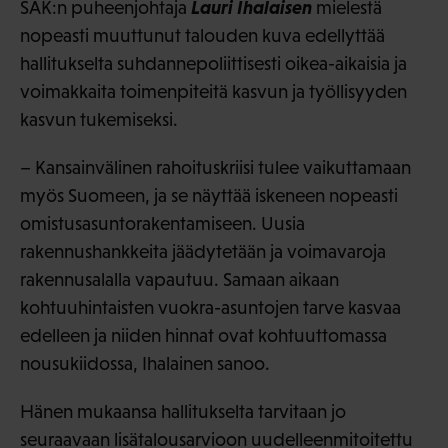
Lauri Ihalaisen
SAK:n puheenjohtaja
mielestä
nopeasti muuttunut talouden kuva edellyttää
hallitukselta suhdannepoliittisesti oikea-aikaisia ja
voimakkaita toimenpiteitä kasvun ja työllisyyden
kasvun tukemiseksi.
– Kansainvälinen rahoituskriisi tulee vaikuttamaan
myös Suomeen, ja se näyttää iskeneen nopeasti
omistusasuntorakentamiseen. Uusia
rakennushankkeita jäädytetään ja voimavaroja
rakennusalalla vapautuu. Samaan aikaan
kohtuuhintaisten vuokra-asuntojen tarve kasvaa
edelleen ja niiden hinnat ovat kohtuuttomassa
nousukiidossa, Ihalainen sanoo.
Hänen mukaansa hallitukselta tarvitaan jo
seuraavaan lisätalousarvioon uudelleenmitoitettu