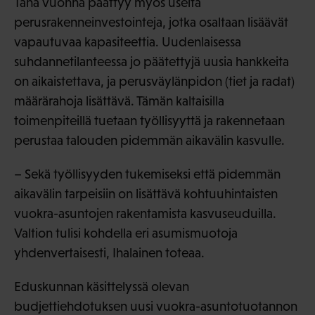
Tänä vuonna päättyy myös useita
perusrakenneinvestointeja, jotka osaltaan lisäävät
vapautuvaa kapasiteettia. Uudenlaisessa
suhdannetilanteessa jo päätettyjä uusia hankkeita
on aikaistettava, ja perusväylänpidon (tiet ja radat)
määrärahoja lisättävä. Tämän kaltaisilla
toimenpiteillä tuetaan työllisyyttä ja rakennetaan
perustaa talouden pidemmän aikavälin kasvulle.
– Sekä työllisyyden tukemiseksi että pidemmän
aikavälin tarpeisiin on lisättävä kohtuuhintaisten
vuokra-asuntojen rakentamista kasvuseuduilla.
Valtion tulisi kohdella eri asumismuotoja
yhdenvertaisesti, Ihalainen toteaa.
Eduskunnan käsittelyssä olevan
budjettiehdotuksen uusi vuokra-asuntotuotannon