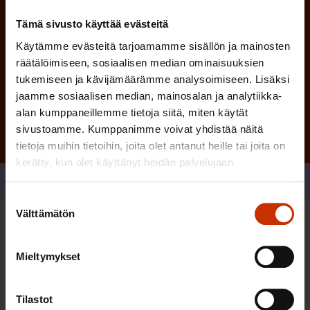
Tämä sivusto käyttää evästeitä
Käytämme evästeitä tarjoamamme sisällön ja mainosten
räätälöimiseen, sosiaalisen median ominaisuuksien
Tilaa
tukemiseen ja kävijämäärämme analysoimiseen. Lisäksi
jaamme sosiaalisen median, mainosalan ja analytiikka-
alan kumppaneillemme tietoja siitä, miten käytät
sivustoamme. Kumppanimme voivat yhdistää näitä
tietoja muihin tietoihin, joita olet antanut heille tai joita on
kerätty, kun olet käyttänyt heidän palvelujaan.
Jaa
Suostumuksen
Välttämätön
valinta
Sinua saattaa myös kiinnostaa
Mieltymykset
TASA-ARVO JA YHDENVERTAISUUS
Tilastot