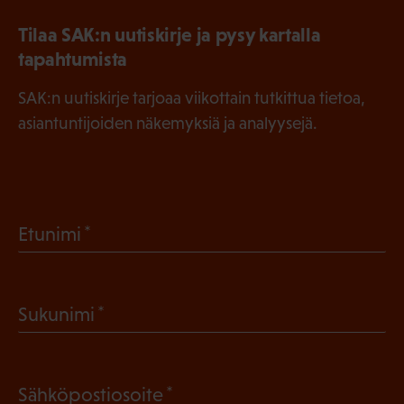
Tilaa SAK:n uutiskirje ja pysy kartalla
tapahtumista
SAK:n uutiskirje tarjoaa viikottain tutkittua tietoa,
asiantuntijoiden näkemyksiä ja analyysejä.
(
Etunimi
P
a
(
Sukunimi
k
P
o
a
l
(
Sähköpostiosoite
k