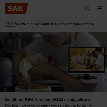
Hyppää
sisältöön
s
Näistä puhutaan
Uutiset
Oikea työ monipuolisempaa
a
k
·
f
i
Kondiittori Päivi Fonselius tykkää monipuolisesta
työstään, jossa koko ajan tehdään monia töitä. Tv-