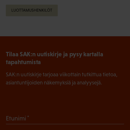
LUOTTAMUSHENKILÖT
Tilaa SAK:n uutiskirje ja pysy kartalla
tapahtumista
SAK:n uutiskirje tarjoaa viikottain tutkittua tietoa,
asiantuntijoiden näkemyksiä ja analyysejä.
(
Etunimi
P