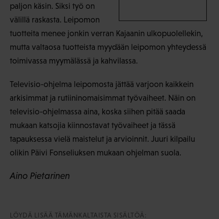
paljon käsin. Siksi työ on
välillä raskasta. Leipomon
tuotteita menee jonkin verran Kajaanin ulkopuolellekin,
mutta valtaosa tuotteista myydään leipomon yhteydessä
toimivassa myymälässä ja kahvilassa.
Televisio-ohjelma leipomosta jättää varjoon kaikkein
arkisimmat ja rutiininomaisimmat työvaiheet. Näin on
televisio-ohjelmassa aina, koska siihen pitää saada
mukaan katsojia kiinnostavat työvaiheet ja tässä
tapauksessa vielä maistelut ja arvioinnit. Juuri kilpailu
olikin Päivi Fonseliuksen mukaan ohjelman suola.
Aino Pietarinen
LÖYDÄ LISÄÄ TÄMÄNKALTAISTA SISÄLTÖÄ: