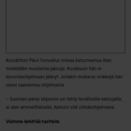
Kondiittori Päivi Fonselius toteaa katsoneensa ihan
mielellään muutamia jaksoja. Koukkuun hän ei
leivontaohjelmaan jäänyt. Joitakin mukavia vinkkejä hän
sanoi saaneensa ohjelmasta.
− Suomen paras leipomo on tehty tavalliselle katsojalle,
ei alan ammattilaiselle. Katsoin sitä viihdeohjelmana.
Voimme kehittää tuotteita