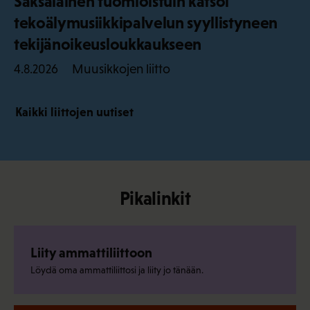
Saksalainen tuomioistuin katsoi
tekoälymusiikkipalvelun syyllistyneen
tekijänoikeusloukkaukseen
Muusikkojen liitto
4.8.2026
Kaikki liittojen uutiset
Pikalinkit
Liity ammattiliittoon
Löydä oma ammattiliittosi ja liity jo tänään.