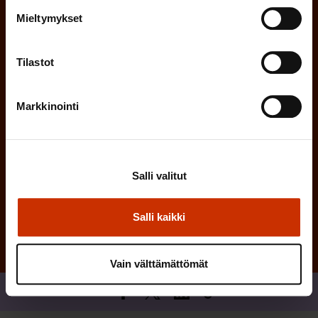
e
l
i
Mieltymykset
n
n
)
e
Tilastot
n
)
Markkinointi
Salli valitut
Tilaa
Salli kaikki
Vain välttämättömät
Jaa