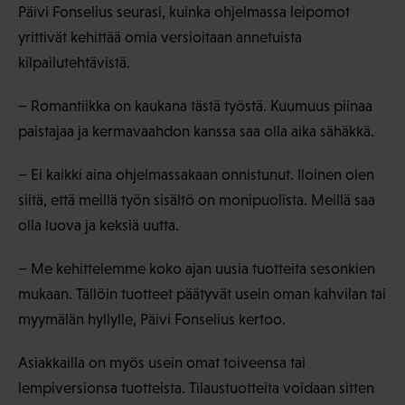
Päivi Fonselius seurasi, kuinka ohjelmassa leipomot
yrittivät kehittää omia versioitaan annetuista
kilpailutehtävistä.
− Romantiikka on kaukana tästä työstä. Kuumuus piinaa
paistajaa ja kermavaahdon kanssa saa olla aika sähäkkä.
− Ei kaikki aina ohjelmassakaan onnistunut. Iloinen olen
siitä, että meillä työn sisältö on monipuolista. Meillä saa
olla luova ja keksiä uutta.
− Me kehittelemme koko ajan uusia tuotteita sesonkien
mukaan. Tällöin tuotteet päätyvät usein oman kahvilan tai
myymälän hyllylle, Päivi Fonselius kertoo.
Asiakkailla on myös usein omat toiveensa tai
lempiversionsa tuotteista. Tilaustuotteita voidaan sitten