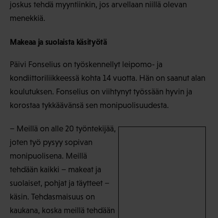
joskus tehdä myyntiinkin, jos arvellaan niillä olevan
menekkiä.
Makeaa ja suolaista käsityötä
Päivi Fonselius on työskennellyt leipomo- ja
kondiittoriliikkeessä kohta 14 vuotta. Hän on saanut alan
koulutuksen. Fonselius on viihtynyt työssään hyvin ja
korostaa tykkäävänsä sen monipuolisuudesta.
− Meillä on alle 20 työntekijää,
joten työ pysyy sopivan
monipuolisena. Meillä
tehdään kaikki − makeat ja
suolaiset, pohjat ja täytteet −
käsin. Tehdasmaisuus on
kaukana, koska meillä tehdään