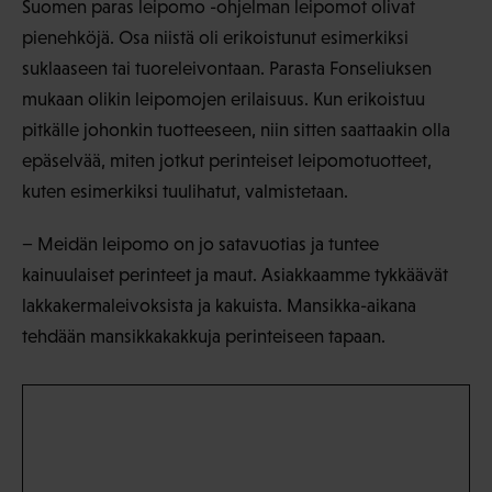
Suomen paras leipomo -ohjelman leipomot olivat
pienehköjä. Osa niistä oli erikoistunut esimerkiksi
suklaaseen tai tuoreleivontaan. Parasta Fonseliuksen
mukaan olikin leipomojen erilaisuus. Kun erikoistuu
pitkälle johonkin tuotteeseen, niin sitten saattaakin olla
epäselvää, miten jotkut perinteiset leipomotuotteet,
kuten esimerkiksi tuulihatut, valmistetaan.
− Meidän leipomo on jo satavuotias ja tuntee
kainuulaiset perinteet ja maut. Asiakkaamme tykkäävät
lakkakermaleivoksista ja kakuista. Mansikka-aikana
tehdään mansikkakakkuja perinteiseen tapaan.