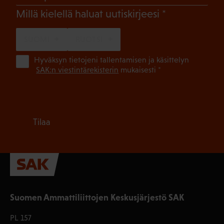
(Pakollinen)
Millä kielellä haluat uutiskirjeesi
SUOMI
RUOTSI
(Pa
Hyväksyn tietojeni tallentamisen ja käsittelyn
SAK:n viestintärekisterin
mukaisesti *
Tilaa
Suomen Ammattiliittojen Keskusjärjestö SAK
PL 157