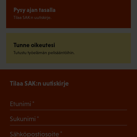
Pysy ajan tasalla
Tilaa SAK:n uutiskirje.
Tunne oikeutesi
Tutustu työelämän pelisääntöihin.
Tilaa SAK:n uutiskirje
(Pakollinen)
Etunimi
(Pakollinen)
Sukunimi
(Pakollinen)
Sähköpostiosoite