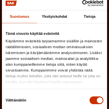
n
TYÖNANTAJAN EDUSTAJA
)
Suostumus
Yksityiskohdat
Tietoja
MUU KIINNOSTUS TYÖELÄMÄASIOIHIN
Tämä sivusto käyttää evästeitä
(
Millä kielellä haluat uutiskirjeesi
Käytämme evästeitä tarjoamamme sisällön ja mainosten
P
räätälöimiseen, sosiaalisen median ominaisuuksien
SUOMI
RUOTSI
a
tukemiseen ja kävijämäärämme analysoimiseen. Lisäksi
jaamme sosiaalisen median, mainosalan ja analytiikka-
k
alan kumppaneillemme tietoja siitä, miten käytät
o
(
Hyväksyn tietojeni tallentamisen ja käsittelyn
sivustoamme. Kumppanimme voivat yhdistää näitä
P
l
tietoja muihin tietoihin, joita olet antanut heille tai joita on
SAK:n viestintärekisterin
mukaisesti *
kerätty, kun olet käyttänyt heidän palvelujaan.
a
l
k
i
Suostumuksen
o
Välttämätön
n
valinta
l