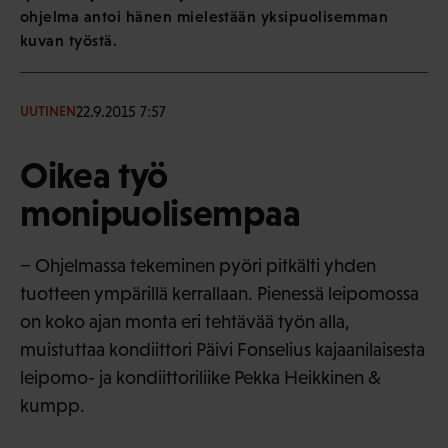
ohjelma antoi hänen mielestään yksipuolisemman
kuvan työstä.
22.9.2015 7:57
UUTINEN
Oikea työ
monipuolisempaa
− Ohjelmassa tekeminen pyöri pitkälti yhden
tuotteen ympärillä kerrallaan. Pienessä leipomossa
on koko ajan monta eri tehtävää työn alla,
muistuttaa kondiittori Päivi Fonselius kajaanilaisesta
leipomo- ja kondiittoriliike Pekka Heikkinen &
kumpp.