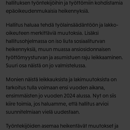
hallituksen työntekijöihin ja työttömiin kohdistamia
epäoikeudenmukaisia heikennyksiä.
Hallitus haluaa tehdä työlainsäädäntöön ja lakko-
oikeuteen merkittäviä muutoksia. Lisäksi
hallitusohjelmassa on iso liuta sosiaaliturvan
heikennyksiä, muun muassa ansiosidonnaisen
työttömyysturvan ja asumistuen raju leikkaaminen.
Suuri osa näistä on jo valmistelussa.
Monien näistä leikkauksista ja lakimuutoksista on
tarkoitus tulla voimaan ensi vuoden aikana,
ensimmäisten jo vuoden 2024 alussa. Nyt on siis
kiire toimia, jos haluamme, että hallitus arvioi
suunnitelmiaan vielä uudestaan.
Työntekijöiden asemaa heikentävät muutokset ja