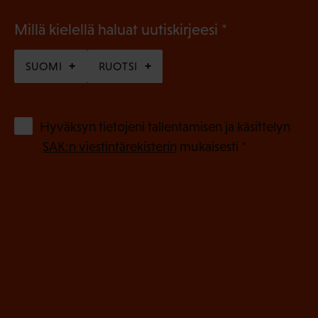
(
Millä kielellä haluat uutiskirjeesi
P
SUOMI
RUOTSI
a
k
o
(
Hyväksyn tietojeni tallentamisen ja käsittelyn
P
l
SAK:n viestintärekisterin
mukaisesti *
a
l
k
i
o
n
l
e
l
i
n
n
)
e
n