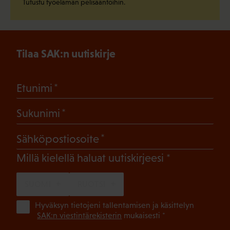
Tutustu työelämän pelisääntöihin.
Tilaa SAK:n uutiskirje
(Pakollinen)
Etunimi
(Pakollinen)
Sukunimi
(Pakollinen)
Sähköpostiosoite
(Pakollinen)
Millä kielellä haluat uutiskirjeesi
SUOMI
RUOTSI
(Pa
Hyväksyn tietojeni tallentamisen ja käsittelyn
SAK:n viestintärekisterin
mukaisesti *