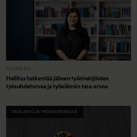
14.5.2026 8:55
Hallitus heikentää jälleen työntekijöiden
työsuhdeturvaa ja työelämän tasa-arvoa
TASA-ARVO JA YHDENVERTAISUUS