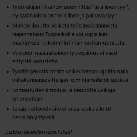
Työntekijän irtisanomiseen riittää ”asiallinen syy”,
nykyään laissa on ”asiallinen ja painava syy”.
Mahdollisuutta poiketa työlainsäädännöstä
laajennetaan: Työpaikoilla voi sopia lain
määräyksiä heikommin ilman luottamusmiestä
Vuoden määräaikainen työsopimus ei vaadi
erityistä perustetta
Työriitojen ratkomista vaikeutetaan rajoittamalla
valtakunnansovittelijan toimintamahdollisuuksia
Lomautusten ilmoitus- ja neuvotteluaikoja
lyhennetään
Takaisinottovelvoite ei enää koske alle 50
henkilön yrityksiä
Lakko-oikeiden rajoitukset