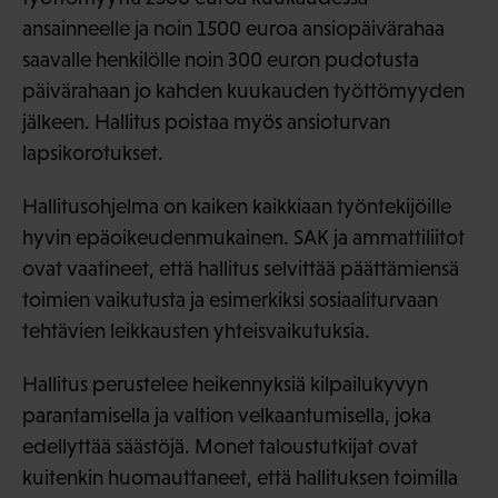
ansainneelle ja noin 1500 euroa ansiopäivärahaa
saavalle henkilölle noin 300 euron pudotusta
päivärahaan jo kahden kuukauden työttömyyden
jälkeen. Hallitus poistaa myös ansioturvan
lapsikorotukset.
Hallitusohjelma on kaiken kaikkiaan työntekijöille
hyvin epäoikeudenmukainen. SAK ja ammattiliitot
ovat vaatineet, että hallitus selvittää päättämiensä
toimien vaikutusta ja esimerkiksi sosiaaliturvaan
tehtävien leikkausten yhteisvaikutuksia.
Hallitus perustelee heikennyksiä kilpailukyvyn
parantamisella ja valtion velkaantumisella, joka
edellyttää säästöjä. Monet taloustutkijat ovat
kuitenkin huomauttaneet, että hallituksen toimilla