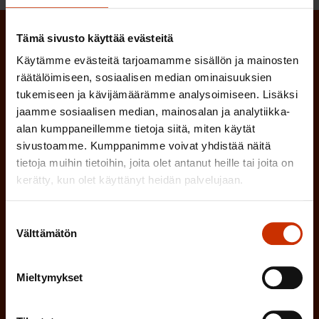
Tämä sivusto käyttää evästeitä
Tilaa SAK:n uutiskirje ja pysy kartalla
Käytämme evästeitä tarjoamamme sisällön ja mainosten
tapahtumista
räätälöimiseen, sosiaalisen median ominaisuuksien
tukemiseen ja kävijämäärämme analysoimiseen. Lisäksi
SAK:n uutiskirje tarjoaa viikottain tutkittua tietoa,
jaamme sosiaalisen median, mainosalan ja analytiikka-
asiantuntijoiden näkemyksiä ja analyysejä.
alan kumppaneillemme tietoja siitä, miten käytät
sivustoamme. Kumppanimme voivat yhdistää näitä
tietoja muihin tietoihin, joita olet antanut heille tai joita on
kerätty, kun olet käyttänyt heidän palvelujaan.
(
Etunimi
Suostumuksen
P
Välttämätön
valinta
a
(
Sukunimi
k
Mieltymykset
P
o