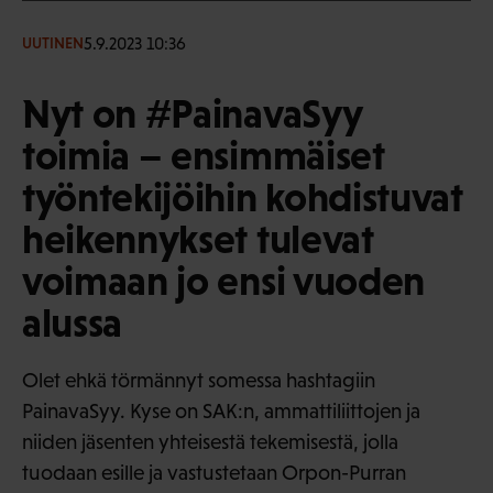
5.9.2023 10:36
UUTINEN
Nyt on #PainavaSyy
toimia – ensimmäiset
työntekijöihin kohdistuvat
heikennykset tulevat
voimaan jo ensi vuoden
alussa
Olet ehkä törmännyt somessa hashtagiin
PainavaSyy. Kyse on SAK:n, ammattiliittojen ja
niiden jäsenten yhteisestä tekemisestä, jolla
tuodaan esille ja vastustetaan Orpon-Purran