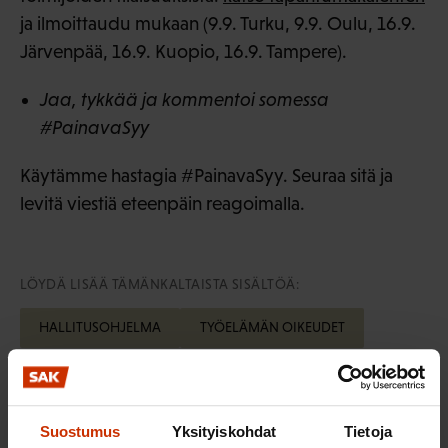
ja ilmoittaudu mukaan (9.9. Turku, 9.9. Oulu, 16.9.
Järvenpää, 16.9. Kuopio, 16.9. Tampere).
Jaa, tykkää ja kommentoi somessa
#PainavaSyy
Käytämme hastagia #PainavaSyy. Seuraa sitä ja
levitä viestiä eteenpäin reagoimalla.
LÖYDÄ LISÄÄ TÄMÄNKALTAISTA SISÄLTÖÄ:
HALLITUSOHJELMA
TYÖELÄMÄN OIKEUDET
TYÖTTÖMYYSTURVA
Suostumus
Yksityiskohdat
Tietoja