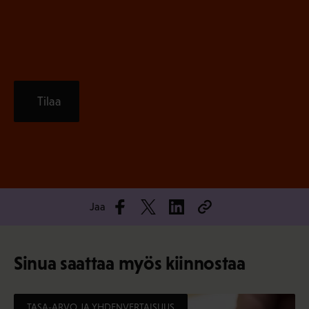
)
Tilaa
Jaa
Sinua saattaa myös kiinnostaa
TASA-ARVO JA YHDENVERTAISUUS