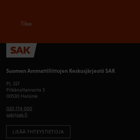
Tilaa
Suomen Ammattiliittojen Keskusjärjestö SAK
PL 157
Pitkänsillanranta 3
00530 Helsinki
020 774 000
sak@sak.fi
LISÄÄ YHTEYSTIETOJA