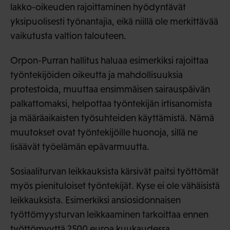
lakko-oikeuden rajoittaminen hyödyntävät
yksipuolisesti työnantajia, eikä niillä ole merkittävää
vaikutusta valtion talouteen.
Orpon-Purran hallitus haluaa esimerkiksi rajoittaa
työntekijöiden oikeutta ja mahdollisuuksia
protestoida, muuttaa ensimmäisen sairauspäivän
palkattomaksi, helpottaa työntekijän irtisanomista
ja määräaikaisten työsuhteiden käyttämistä. Nämä
muutokset ovat työntekijöille huonoja, sillä ne
lisäävät työelämän epävarmuutta.
Sosiaaliturvan leikkauksista kärsivät paitsi työttömät
myös pienituloiset työntekijät. Kyse ei ole vähäisistä
leikkauksista. Esimerkiksi ansiosidonnaisen
työttömyysturvan leikkaaminen tarkoittaa ennen
työttömyyttä 2500 euroa kuukaudessa