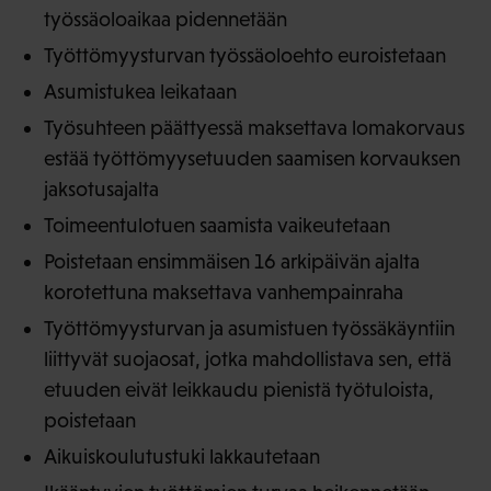
työssäoloaikaa pidennetään
Työttömyysturvan työssäoloehto euroistetaan
Asumistukea leikataan
Työsuhteen päättyessä maksettava lomakorvaus
estää työttömyysetuuden saamisen korvauksen
jaksotusajalta
Toimeentulotuen saamista vaikeutetaan
Poistetaan ensimmäisen 16 arkipäivän ajalta
korotettuna maksettava vanhempainraha
Työttömyysturvan ja asumistuen työssäkäyntiin
liittyvät suojaosat, jotka mahdollistava sen, että
etuuden eivät leikkaudu pienistä työtuloista,
poistetaan
Aikuiskoulutustuki lakkautetaan