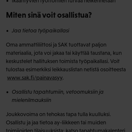
Ikääntyvien työttömien turvaa heikennetään
Miten sinä voit osallistua?
Jaa tietoa työpaikallasi
Oma ammattiliittosi ja SAK tuottavat paljon
materiaalia, jota voi jakaa tai käyttää taustana, kun
keskustelet hallituksen toimista työpaikallasi. Voit
tulostaa esimerkiksi leikkauslistan netistä osoitteesta
www.sak.fi/painavasyy
.
Osallistu tapahtumiin, vetoomuksiin ja
mielenilmauksiin
Joukkovoima on tehokas tapa tulla kuulluksi.
Osallistu ja jaa tietoa ay-liikkeen tai muiden
toimijoiden tilaisuuksista:
katso tapahtumakalenteri